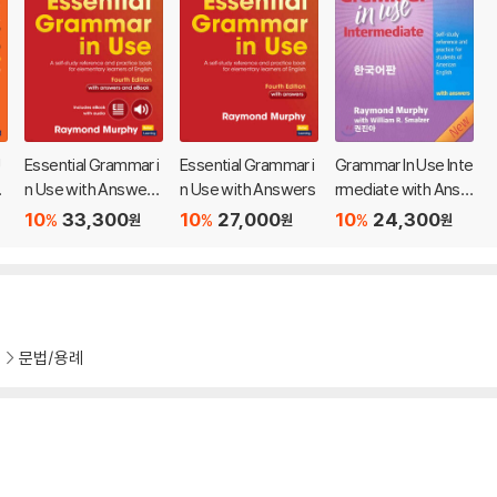
U
Essential Grammar i
Essential Grammar i
Grammar In Use Inte
n Use with Answers
n Use with Answers
rmediate with Answ
and Interactive eBo
ers, 3/E : 한국어판
10
33,300
10
27,000
10
24,300
%
%
%
원
원
원
ok, 4/E
기
문법/용례