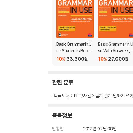
Basic Grammar in U
Basic Grammar in 
se Student's Book
se With Answers,
with Answers and In
4/E
10
33,300
10
27,000
%
%
원
원
teractive eBook, 4/
E
관련 분류
외국도서
ELT/사전
듣기·읽기·말하기·쓰
품목정보
발행일
2013년 07월 08일