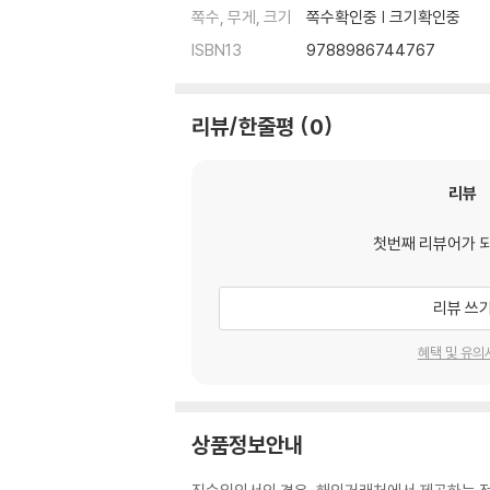
쪽수, 무게, 크기
쪽수확인중 | 크기확인중
ISBN13
9788986744767
리뷰/한줄평
0
리뷰
첫번째 리뷰어가 
리뷰 쓰
혜택 및 유의
상품정보안내