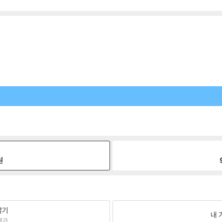
원
팔기
내 
불가