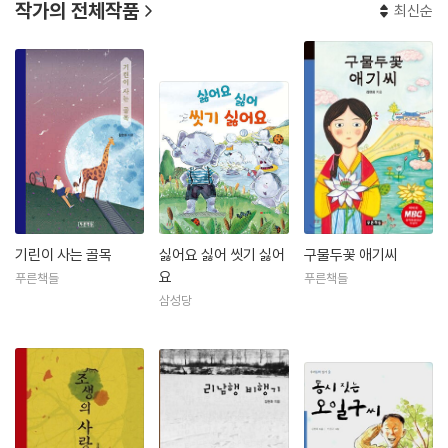
작가의 전체작품
최신순
기린이 사는 골목
싫어요 싫어 씻기 싫어
구물두꽃 애기씨
요
푸른책들
푸른책들
삼성당