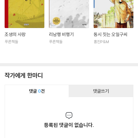
조생의 사랑
리남행 비행기
동시 짓는 오일구씨
푸른책들
푸른책들
홍진P&M
작가에게 한마디
댓글
0
건
댓글쓰기
등록된 댓글이 없습니다.