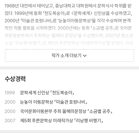
1968년 대전에서 태어났고, 충남대학교 대학원에서 문학석사 학위를 받
았다. 1999년에 동화 「천도복숭아」로 <문학세계> 신인상을 수상하였고,
2000년 「미술관 호랑나비」로 ‘눈높이아동문학상’을 각각 수상하며 본격
적인 작품 활동을 시작하였다. 2000년에는 동화 「소금별 공주」로 국어문
화운동본부에서 주최하는 ‘올해의 문장상’을 수상했으며, 2007년 청소년
소설 『리남행 비행기』로 제5회 푸른문학상 ‘미래의작가상’을 받았다. 지은
책으로는 『별』, 『뻐꾸기 둥지 아이들』, 『동시 짓는 오일구씨』 등이 있다.
작가 소개 더보기
수상경력
1999
문학세계 신인상
『천도복숭아』
2000
눈높이 아동문학상
『미술관 호랑나비』
2000
국어문화아동본부 주최 올해의문장상
『소금별 공주』
2007
제5회 푸른문학상 미래작가상
『리남행 비행기』