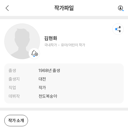
김현화
작가파일
국내작가
유아/어린이 작가
김현화
국내작가
유아/어린이 작가
출생
1968년 출생
출생지
대전
직업
작가
데뷔작
천도복숭아
작가 소개