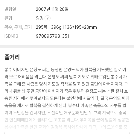
발행일
2007년 11월 26일
판형
양장
쪽수, 무게, 크기
295쪽 | 396g | 136*195*20mm
ISBN13
9788957981351
줄거리
봉수 아버지인 은장도 씨는 동생인 은영도 씨가 탈북을 기도했던 일로 여
러 모로 어려움을 겪는다. 은영도 씨의 탈북 기도로 위태로워진 봉수네 가
족을 구해 준 사람은 당시 지도원 직책을 맡고 있던 금만이 아버지이다. 그
러나 뒤를 봐 주던 금만이 아버지가 죽은 뒤부터 은장도 씨는 석탄 철차 호
송원 자리에서 쫓겨날지도 모른다는 불안감에 시달리다, 결국 은영도 씨의
죽음을 계기로 탈북을 결심하게 된다. 봉수네 가족은 죽음과의 사투를 벌
이며 두만강을 건너지만, 조선족인 애꾸눈과 만난 뒤 그의 계략으로 중국
인 인신매매단에게 팔려가는 고초를 겪는다. 우여곡절 끝에 탈출에 성공한
봉수네 가족은 한인 교회의 김정옥 목사와 만나게 되고, 그의 도움으로 중