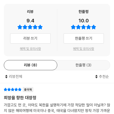
영화처럼 보이지만, 이것은 탈북자들이 겪는 100% 실제 상황이다.
‘새터민’이라는 이름으로 국내에 거주하는 탈북자 수는 이미 1만 명을 넘어
리뷰
한줄평
선 상태이며, 그보다 훨씬 많은 수가 중국?동남아 등지에서 위태로운 떠돌
9.4
10.0
이 생활을 하고 있는 실정이다.
그러나 여러 번의 죽을 고비를 넘기며 남한에서 새로운 보금자리를 찾은
탈북자(새터민)을 바라보는 우리의 시선은 그리 따뜻하지만은 않다. 탈북
리뷰 쓰기
한줄평 쓰기
자 가운데 누군가는, “남한인들에게 우리는 공부를 많이 했든 돈을 많이 벌
든 그저 무지하고 위험한 이방인일 뿐입니다.”라고 말했다. 생사를 넘나들
혜택 및 유의사항
혜택 및 유의사항
며 넘어온 남한이건만, 최근의 한 여론조사에 따르면 남한에 거주하는 탈
북자들 중 “이민을 가고 싶다”고 한 이들은 65~70%였고, 30~50%의
리뷰
8
한줄평
3
응답자는 “법에 저촉되지 않는다면 다시 돌아가고 싶다”고 털어놓았다고
한다. 그런 그들을 가리켜 남한 사람들은 자본주의나 민주주의에 적응하지
리뷰전체
추천순
못하는 부적격자 정도로 치부해 버린다. 그러나 실상 그들을 이해하지 못
하고 우월감에 빠진 것은 남한 사회가 아닌지 돌아볼 때이다.
『리남행 비행기』에서 독자들은 손에 땀을 쥐게 하는 탈주극을 펼치며 두만
종이책
강에서 중국 땅을 거쳐 태국에 이르는 수만 리 길을 가는 봉수네 가족과 함
희망을 향한 대장정
께한다. 그들과 함께 때로는 아슬아슬한 순간을 만나기도 하고, 때로는 가
가깝고도 먼 곳, 아마도 북한을 설명하기에 가장 적당한 말이 아닐까? 많
슴 아프고 안타까운 순간을 겪기도 하며, 그들을 돕는 따뜻한 사람들과 만
지 않은 해외여행에 미국이나 중국, 태국을 다녀왔지만 정작 가장 가까운