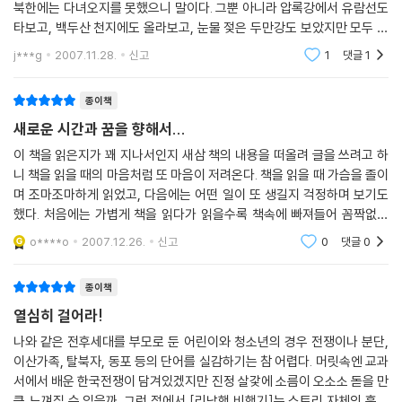
나기도 하면서 그들과 하나 됨을 느끼게 된다.
북한에는 다녀오지를 못했으니 말이다. 그뿐 아니라 압록강에서 유람선도
작가는 봉수 가족의 기나긴 노정을 통해 나타내고자 했던 의도를 다음과
타보고, 백두산 천지에도 올라보고, 눈물 젖은 두만강도 보았지만 모두 중
같이 말한다.
국쪽에서였을 뿐 북한쪽이 아니었다. 중국에서 우리 민족, 우리 땅을 바라
j***g
2007.11.28.
신고
1
댓글
1
"그들도 우리처럼 말하고 웃고 꿈을 꾸는 존재들이란 사실을 먼저 인정해
봐야 하는 내
야 합니다. 그래서 그들도 우리처럼 사랑하는 가족이 있고 친구가 있으며,
종이책
서로 헌신적인 배려와 정을 나눈다는 것을 말입니다…… 봉수네 가족에게
새로운 시간과 꿈을 향해서...
남한 땅에서의 새로운 시간은 자신들의 소중한 것과 바꾼 꿈과도 같습니
다. 험난한 길을 달려온 그들의 고단한 시간을 돌아보고, 또 그들이 품고 온
이 책을 읽은지가 꽤 지나서인지 새삼 책의 내용을 떠올려 글을 쓰려고 하
희망을 반갑게 끌어안는 우리가 되었으면 합니다."
니 책을 읽을 때의 마음처럼 또 마음이 저려온다. 책을 읽을 때 가슴을 졸이
며 조마조마하게 읽었고, 다음에는 어떤 일이 또 생길지 걱정하며 보기도
했다. 처음에는 가볍게 책을 읽다가 읽을수록 책속에 빠져들어 꼼짝없이
끝까지 읽을 수 밖에 없는 흡인력을 지닌 소설이었다. 아주 오랜 전 텔레
o****o
2007.12.26.
신고
0
댓글
0
비전 속
종이책
열심히 걸어라!
나와 같은 전후세대를 부모로 둔 어린이와 청소년의 경우 전쟁이나 분단,
이산가족, 탈북자, 동포 등의 단어를 실감하기는 참 어렵다. 머릿속엔 교과
서에서 배운 한국전쟁이 담겨있겠지만 진정 살갗에 소름이 오소소 돋을 만
큼 느껴질 수 있을까. 그런 점에서 [리남행 비행기]는 스토리 자체의 흡입