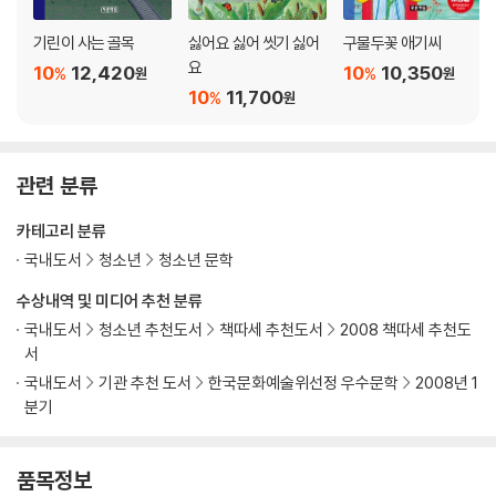
기린이 사는 골목
싫어요 싫어 씻기 싫어
구물두꽃 애기씨
요
10
12,420
10
10,350
%
%
원
원
10
11,700
%
원
관련 분류
카테고리 분류
국내도서
청소년
청소년 문학
수상내역 및 미디어 추천 분류
국내도서
청소년 추천도서
책따세 추천도서
2008 책따세 추천도
서
국내도서
기관 추천 도서
한국문화예술위선정 우수문학
2008년 1
분기
품목정보