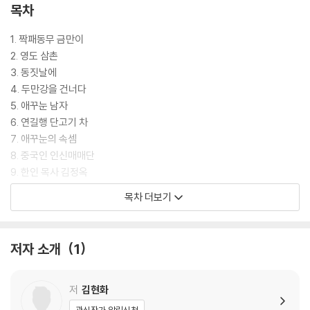
목차
1. 짝패동무 금만이
2. 영도 삼촌
3. 동짓날에
4. 두만강을 건너다
5. 애꾸눈 남자
6. 연길행 단고기 차
7. 애꾸눈의 속셈
8. 중국인 인신매매단
9. 한인 목사 김정옥
10. 때로는 먼저 돌아서는 이별이 있다
목차 더보기
11. 왕 씨 노인
12. 안개 속 그림자
13. 꽃제비 양호
저자 소개
1
14. 리남행 비행기
15. 폭우 속에서
16. 열심히 걸어가라
저
김현화
17. 비생기 안에서 금만에게 쓰다
관심작가 알림신청