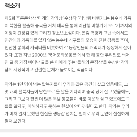
책소개
제5회 푸른문학상 ‘미래의 작가상’ 수상작 『리남행 비행기』는 봉수네 가족
이 북한을 탈출해 중국을 거쳐 태국을 통해 리남행 비행기에 오르기까지의
여정이 긴장감 있게 그려진 청소년소설이다. 온갖 역경과 고난 속에서도
인간애와 가족애를 잃지 않는 봉수네 식구들의 모습이 진한 감동을 주며,
천진한 봉화의 캐릭터를 비롯하여 각 등장인물의 캐릭터가 생생하게 살아
있다. 또한 지난 2000년 ‘국어문화운동본’에서 한 해 동안 우리말로 씌어
진 글 중 가장 빼어난 글을 쓴 이에게 주는 ‘올해의 문장상’을 수상한 작가
답게 서정적이고 간결한 문체가 돋보이는 작품이다.
작가는 1만 명이 넘는 탈북자들이 우리와 같은 공간에 살고 있음에도, 그
몇 배의 탈북자들이 남한으로 올 날을 기다리며 중국 땅에 살고 있음에도,
그리고 그보다 훨씬 더 많은 북녘 동포들이 바로 이웃해 살고 있음에도 그
들을 알지도, 이해하지도 못하는 현실이 안타까웠다고 한다. 작가는 우리
가 미처 알지 못했던 현실을 생동감 넘치는 필치로 우리 눈앞에 절절하게
펼쳐 보인다.