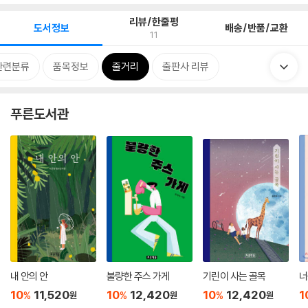
리뷰/한줄평
도서정보
배송/반품/교환
11
관련분류
품목정보
줄거리
출판사 리뷰
푸른도서관
내 안의 안
불량한 주스 가게
기린이 사는 골목
너
10
11,520
10
12,420
10
12,420
1
%
%
%
원
원
원