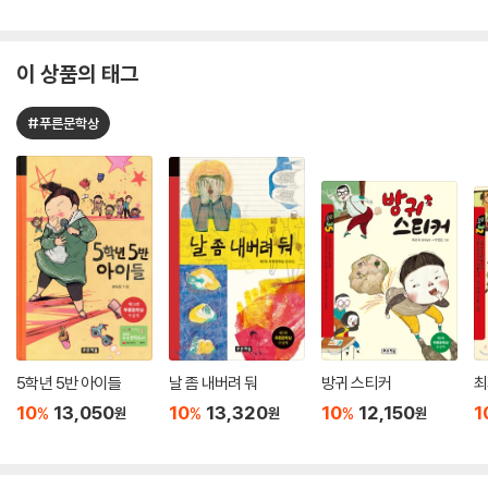
이 상품의 태그
#푸른문학상
5학년 5반 아이들
날 좀 내버려 둬
방귀 스티커
최
10
13,050
10
13,320
10
12,150
1
%
%
%
원
원
원