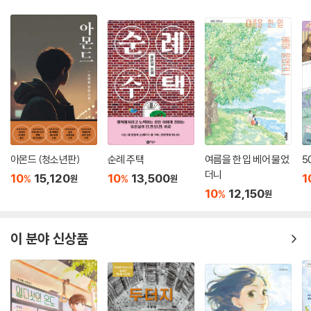
아몬드 (청소년판)
순례 주택
여름을 한 입 베어 물었
5
더니
10
15,120
10
13,500
1
%
%
원
원
10
12,150
%
원
이 분야 신상품