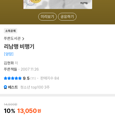
미리보기
공유하기
소득공제
푸른도서관
리남행 비행기
양장
김현화
저
푸른책들
2007.11.26.
9.5
판매지수
84
11
베스트
청소년 top100 3주
14,500
원
10
13,050