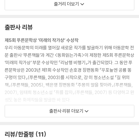
국 시안까지 무사히 도착한다. 그러나 김정옥 목사의 안위를 염려하여 그
줄거리 더보기
와 헤어지고 만다. 북한 보안원의 추격이 계속되는 가운데, 다시 중국인 왕
씨 노인, 꽃제비 양호 등의 도움을 받아 가까스로 찡홍에 도착한 봉수네 가
족은 태국 국경을 넘는 일만을 남겨놓게 된다. 그러나 그 곳에서 할아버지
출판사 리뷰
인 은효만 씨가 홀로 가족의 끼니를 구하러 나갔다가 중국 공안에게 체포
되고 만다. 뒤돌아보지 말고 열심히 앞으로 걸어가라는 말을 남긴 채. 할아
제5회 푸른문학상 ‘미래의 작가상’ 수상작
버지의 숭고한 희생과 그 곳에서 다시 만난 김정옥 목사의 도움으로 리남
우리 아동문학의 미래를 열어갈 새로운 작가를 발굴하기 위해 아동문학 전
행 비행기를 타게 된 봉수 가족은 새로운 꿈을 안고 리남으로 향한다.
문 출판사 ‘푸른책들’과 계간 <동화읽는가족>이 제정한 제5회 푸른문학상
‘미래의 작가상’ 부문 수상작인 『리남행 비행기』가 출간되었다. 그 동안 푸
른문학상은 2003년 제1회 수상작인 손호경 장편동화 『우포늪엔 공룡 똥
구멍이 있다』(푸른책들, 2003)를 시작으로, 강 미 청소년소설 『길 위의
책』(푸른책들, 2005), 백은영 장편동화 『주몽의 알을 찾아라』(푸른책들,
2007), 임태희 청소년소설 『쥐를 잡자』(푸른책들, 2007) 등 다양하고 완
성도 높은 화제작들을 발굴한 바 있다.
출판사 리뷰 더보기
그들도 우리처럼 - 탈북자 1만 명 시대에 대처하는 우리의 자세
생사를 넘나드는 도강, 중국 대륙에서 벌어지는 북한 보안원과 중국 공안
과의 쫓고 쫓기는 추격전, 인신매매단의 위협, 생사를 넘나드는 떠돌이 생
리뷰/한줄평
11
활 등. 마치 속도감 있고 아슬아슬한 에피소드로 관객을 홀리는 헐리우드