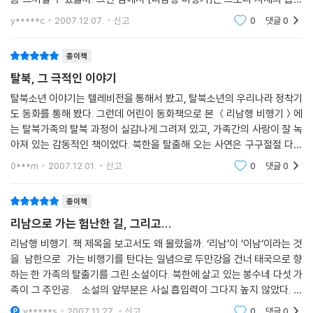
력은 물론 탈북자에 대한 시각과 관심을 재삼 일깨우고 있다는 데 매우 만
y*****c
2007.12.07.
신고
0
댓글
0
족하는 청소년
종이책
탈북, 그 극적인 이야기
탈북소년 이야기는 텔레비전을 통해서 봤고, 탈북소년의 우리나라 정착기
도 동화를 통해 봤다. 그런데 어린이 동화책으로 본 ＜리남행 비행기＞에
는 탈북가족의 탈북 과정이 실감나게 그려져 있고, 가족간의 사랑이 잘 녹
아져 있는 감동적인 책이었다. 북한을 탈출해 오는 사연은 구구절절 다양
하겠지만 어쩔 수 없이 정붙이고 살던 곳을 등지고 떠나는 마음이 오죽할
0***m
2007.12.01.
신고
0
댓글
0
까? 새로운 희망
종이책
리남으로 가는 험난한 길, 그리고...
리남행 비행기. 책 제목을 보고서도 왜 몰랐을까. ‘리남’이 ‘이남’이라는 것
을. 남한으로 가는 비행기를 탄다는 일념으로 두만강을 건너 태국으로 향
하는 한 가족의 탈출기를 그린 소설이다. 북한에 살고 있는 봉수네 다섯 가
족이 그 주인공. 소설의 앞부분은 사실 흡입력이 그다지 높지 않았다. 매
끄럽게 읽히지 않았던 것은 아마도 낯선 말들이 많이 나오고, 다소 복잡한
y*****s
2007.11.27.
신고
0
댓글
0