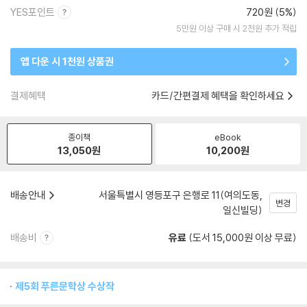
YES포인트
720원 (5%)
5만원 이상 구매 시 2천원 추가 적립
앱 다운 시 1천원 상품권
결제혜택
카드/간편결제 혜택을 확인하세요
종이책
eBook
13,050
원
10,200
원
배송안내
서울특별시 영등포구 은행로 11(여의도동,
변경
일신빌딩)
배송비
유료
(도서 15,000원 이상 무료)
제5회 푸른문학상 수상작