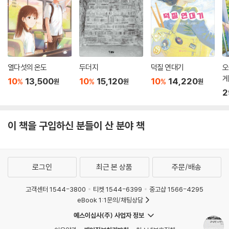
열다섯의 온도
두더지
덕질 연대기
오
게
10
13,500
10
15,120
10
14,220
%
%
%
원
원
원
2
이 책을 구입하신 분들이 산 분야 책
로그인
최근 본 상품
주문/배송
고객센터 1544-3800
티켓 1544-6399
중고샵 1566-4295
eBook 1:1문의/채팅상담
예스이십사(주) 사업자 정보