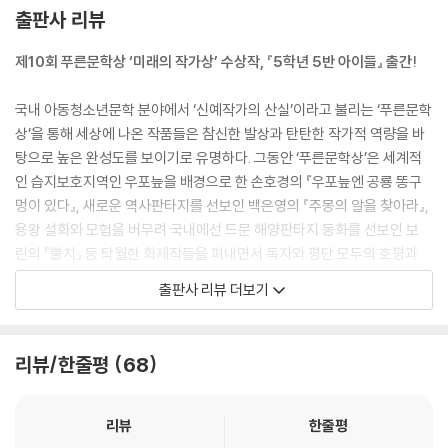
어젯밤에 꾸었던 꿈이 생각났다. 요즘 들어 매일같이 똑같은 꿈을 꾸었다.
출판사 리뷰
숫자들이 날 공격하는 꿈이었다. 숫자 1이 자기처럼 생긴 날카로운 창으로
제10회 푸른문학상 ‘미래의 작가상’ 수상작, 『5학년 5반 아이들』 출간!
나를 마구 찔렀다. 숫자 8은 내 두 손을 꽁꽁 묶은 채 꼼짝 못하게 했다. 숫
자 3이랑 6이랑 9는 내 주위를 빙글빙글 돌며 깔깔거리며 놀렸다.
국내 아동청소년문학 분야에서 ‘신예작가의 산실’이라고 불리는 ‘푸른문학
때로는 숫자가 산더미처럼 쌓인 성에 갇혀 옴짝달싹 못하는 꿈을 꾸기도
상’을 통해 세상에 나온 작품들은 참신한 발상과 탄탄한 작가적 역량을 바
했다. 유치원생도 아닌데 왜 자꾸 그런 꿈을 꾸는지 모르겠다.
탕으로 높은 완성도를 보이기로 유명하다. 그동안 ‘푸른문학상’은 세계적
“미래야, 이번엔 꼭 대상 타야 해. 알았지?”
인 습지보호지역인 우포늪을 배경으로 한 손호경의 『우포늪엔 공룡 똥구
귓가에 엄마의 목소리가 들려왔다.
멍이 있다』, 새로운 역사판타지를 선보인 백은영의 『주몽의 알을 찾아라』,
---본문 중에서
용왕 설화와 모험을 버무려 국내에선 드문 해양판타지 동화를 선보인 보
린의 『뿔치』 등 탁월한 화제작들을 펴내면서 독자와 평단 모두의 호평과
기대를 한 몸에 받았다.
출판사 리뷰 더보기
이러한 ‘푸른문학상’이 올해로 제10회를 맞이하였다. 국내 아동청소년문
학의 층위를 끌어올리며 선구자적 역할을 하고 있는 문학상 공모제인 만큼
리뷰/한줄평
68
작가적 개성과 작품성, 완성도를 모두 만족시키는 작품들이 대거 응모되어
그 어느 때보다 경쟁이 치열했다는 후문이다. 이러한 경쟁을 뚫고 제10회
푸른문학상 미래의 작가상 수상의 영예를 안은 윤숙희 장편동화 『5학년 5
리뷰
한줄평
반 아이들』이 드디어 출간되었다.