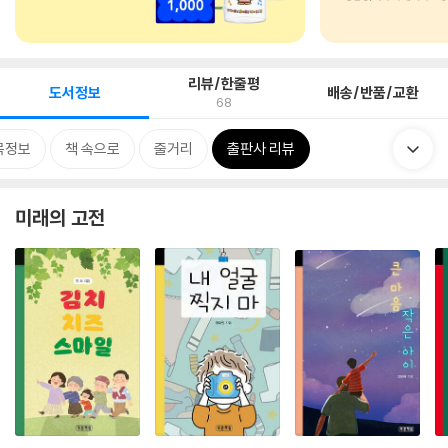
리뷰/한줄평
도서정보
배송/반품/교환
68
목정보
책 속으로
줄거리
출판사 리뷰
미래의 고전