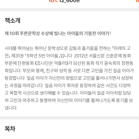
10
12,600
1
%
원
책소개
제 10회 푸른문학상 수상에 빛나는 아이들의 기똥찬 이야기!
시대를 뛰어넘는 뛰어난 문학성으로 감동과 즐거움을 전하는 「미래의 고
전」 제31권 『5학년 5반 아이들』입니다. 2012년 서울신문 신춘문예 동화
부문에 단편동화 《조나단은 악플러》가 당선된 동화 작가 윤숙희의 장편동
화입니다. 부모와 형제, 친구와 성적 등 서로 다른 고민을 가진 일곱 아이가
등장합니다. 일곱 아이가 자신만의 방법으로 고민을 풀어나가면서 성장하
는 과정을 따라갑니다. 일곱 아이가 화자로 등장하여 같은 사건도 다양하
고 복합적 시선으로 생각해볼 수 있습니다. 아이들이 일곱 아이처럼 당당
히 고민과 마주하고 동행하며 자신만의 이야기를 펼쳐나가도록 용기를 보
냅니다.
목차