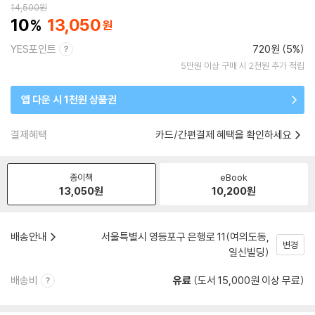
14,500
원
10
13,050
YES포인트
720원 (5%)
5만원 이상 구매 시 2천원 추가 적립
앱 다운 시 1천원 상품권
결제혜택
카드/간편결제 혜택을 확인하세요
종이책
eBook
13,050
원
10,200
원
배송안내
서울특별시 영등포구 은행로 11(여의도동,
변경
일신빌딩)
배송비
유료
(도서 15,000원 이상 무료)