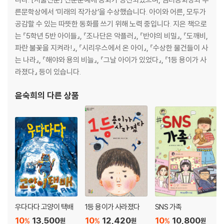
른문학상에서 ‘미래의 작가상’을 수상했습니다. 아이와 어른, 모두가
공감할 수 있는 따뜻한 동화를 쓰기 위해 노력 중입니다. 지은 책으로
는 『5학년 5반 아이들』, 『조나단은 악플러』, 『반야의 비밀』, 『도깨비,
파란 불꽃을 지켜라!』, 『시리우스에서 온 아이』, 『수상한 물건들이 사
는 나라』, 『해야와 용의 비늘』, 『그날 아이가 있었다』, 『1등 용이가 사
라졌다』 등이 있습니다.
윤숙희
의 다른 상품
우다다다 고양이 택배
1등 용이가 사라졌다
SNS 가족
10
13,500
10
12,420
10
10,800
%
%
%
원
원
원