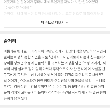
머뭇거리던 한영이가 주머니에서 무언가를 꺼냈다. 노란 알약이었다.
“아빠가 준 약이야.”
한영이는 나에게 노란 알약 하나를 내밀더니 교문 안으로 휙 들어가 버렸
다.
책 속으로 더보기
(중략)
그러자 머릿속에 끼어 있던 뿌연 안개가 확 걷히는 기분이 들었다. 윙윙거
리던 벌떼들도 사라졌다. 교실로 들어와 책을 펼쳐서 읽으니 내용이 쏙 들
줄거리
어왔다. 선생님의 말도 귀에 쏙쏙 들어왔다. 영어 단어 스무 개를 10분 만에
다 외웠다. 이건 꿈이 아니라 현실이다. 신약은 있었다.
이름과는 반대로 머리가 나빠 고민인 천재가 한영의 약을 우연히 먹으면서
“머리가 좋아지는 것 같아.”
벌이는 예상치 못한 사건을 다룬 「천재 이야기」, 아토피 때문에 친구들에게
흥분해서 한영이에게 말하자 그 애는 어깨를 들썩이며 웃었다.
창피를 당했던 수정이 콤플렉스를 극복하는 과정을 담은 「수정 이야기」, 아
빠의 사업 실패로 집이 망해 다세대 주택으로 이사 간 준석이 이 사실을 친
시험지를 받는 순간 머리가 텅 빈 것처럼 하얘졌다.
구들에게 들킬까 노심초사하면서 겪게 되는 감정의 회오리를 묘사한 「준
수학 학원에서 수없이 연습한 문제들인데 하나도 생각나지 않았다. 풀어도
석 이야기」, 슈퍼스타가 꿈인 장미가 오디션을 보며 마음을 울리는 노래를
풀어도 이상하게 답이 나오지 않았다. 10분이 지나고 20분이 지났는데도
부르는 감동적인 순간을 포착한 「장미 이야기」 등 5학년 5반의 일곱 아이
나는 아직 1번 문제를 풀고 있었다.
들이 각자의 고민을 받아들이며 성장하는 순간을 생생하게 담은 일곱 편의
시험지에 쓰여 있는 숫자들이 자기들 마음대로 움직이기 시작했다.
동화가 담겨 있다.
‘내가 지금 꿈을 꾸고 있는 건 아니겠지?’
초조한 나머지 손톱을 물어뜯었다.