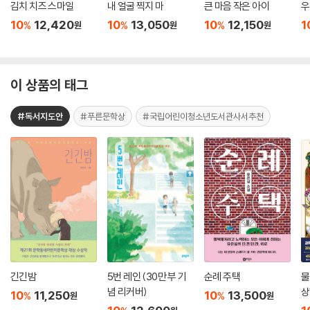
김치 치즈 스마일
내 얼굴 찍지 마
큰 마음 작은 아이
우
10
12,420
10
13,050
10
12,150
1
%
%
%
원
원
원
이 상품의 태그
#독서지도안
#푸른문학상
#국립어린이청소년도서관사서추천
긴긴밤
5번 레인 (30만 부 기
순례 주택
물
념 리커버)
상
10
11,250
10
13,500
%
%
원
원