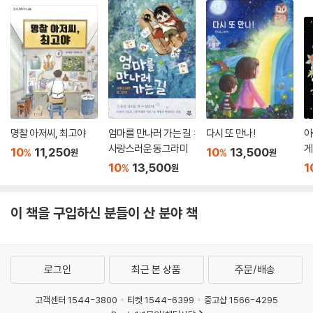
명찰 아저씨, 최고야
엄마를 만나러 가는 길 :
다시 또 만나!
아
사랑스러운 동그라미
게
10
11,250
10
13,500
%
%
원
원
10
13,500
1
%
원
이 책을 구입하신 분들이 산 분야 책
로그인
최근 본 상품
주문/배송
고객센터 1544-3800
티켓 1544-6399
중고샵 1566-4295