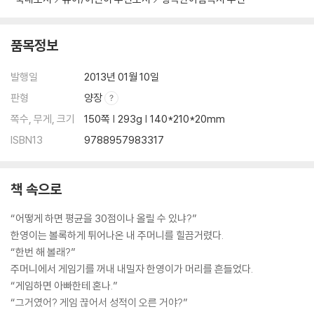
품목정보
발행일
2013년 01월 10일
판형
양장
쪽수, 무게, 크기
150쪽 | 293g | 140*210*20mm
ISBN13
9788957983317
책 속으로
“어떻게 하면 평균을 30점이나 올릴 수 있냐?”
한영이는 볼록하게 튀어나온 내 주머니를 힐끔거렸다.
“한번 해 볼래?”
주머니에서 게임기를 꺼내 내밀자 한영이가 머리를 흔들었다.
“게임하면 아빠한테 혼나.”
“그거였어? 게임 끊어서 성적이 오른 거야?”