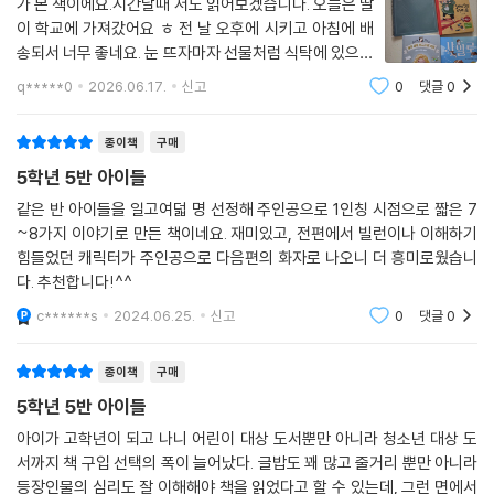
가 본 책이에요.시간날때 저도 읽어보겠습니다. 오늘은 딸
삼은 것이다. 일곱 아이들은 헤매고 실수하고 노력하면서 스스로의 힘으로
이 학교에 가져갔어요 ㅎ 전 날 오후에 시키고 아침에 배
마음을 치유한다. 물론 고민거리가 깔끔하게 해결된 것은 아니지만 전처럼
송되서 너무 좋네요. 눈 뜨자마자 선물처럼 식탁에 있으니
스스로를 괴롭히지는 않는다. 아이들에 대한 단단한 믿음이 보이는 이 작
넘 좋아했어요^^
q*****0
2026.06.17.
신고
0
댓글
0
품을 통해 우리는 고민이 결국 지혜와 경험으로 전환되어 축적된다는 사실
을 깨달을 수 있다.
종이책
구매
일곱 아이들이 어우러져 내는 아름다운 화음과 울림
5학년 5반 아이들
같은 반 아이들을 일고여덟 명 선정해 주인공으로 1인칭 시점으로 짧은 7
고민 속에서 마음을 키우는 일곱 아이들의 이야기는 하나의 단편으로서 완
~8가지 이야기로 만든 책이네요. 재미있고, 전편에서 빌런이나 이해하기
결성을 지닌다. 그와 동시에 서로 얽히고설켜 있어 다시 하나의 큰 서사를
힘들었던 캐릭터가 주인공으로 다음편의 화자로 나오니 더 흥미로웠습니
이루고 있다. 마치 모든 조각을 맞추어야 전체 그림이 나타나는 퍼즐처럼
다. 추천합니다!^^
일곱 편의 이야기를 모두 읽은 다음에야 비로소 그동안의 사건과 아이들
c******s
2024.06.25.
신고
0
댓글
0
사이의 관계성이 선명하게 드러나는 것이다. 각각의 이야기를 흥미롭게 읽
은 다음, 전체 이야기에서 그동안 미처 발견하지 못했던 입체적 진실을 발
종이책
구매
견하는 재미는 이 작품이 지닌 강점이라고 할 수 있다.
5학년 5반 아이들
그리고 독자들은 일곱 아이들이 자신의 입장에서 보고, 겪고, 느낀 것들을
아이가 고학년이 되고 나니 어린이 대상 도서뿐만 아니라 청소년 대상 도
서까지 책 구입 선택의 폭이 늘어났다. 글밥도 꽤 많고 줄거리 뿐만 아니라
상대 아이의 입장에서 객관화시켜 봄으로써 모든 일에 ‘상대적 진실’이 담
등장인물의 심리도 잘 이해해야 책을 읽었다고 할 수 있는데, 그런 면에서
겨 있음을 깨달을 수 있다. 이를 통해 우리가 진실이라고 여겼던 것들을 낯