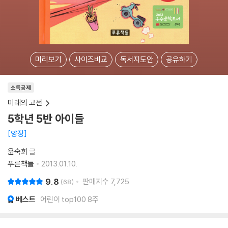
미리보기
사이즈비교
독서지도안
공유하기
소득공제
미래의 고전
5학년 5반 아이들
양장
윤숙희
글
푸른책들
2013.01.10.
9.8
판매지수
7,725
68
베스트
어린이 top100 8주