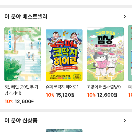
이 분야 베스트셀러
5번 레인 (30만 부 기
슈퍼 코딱지 히어로 1
고양이 해결사 깜냥 9
의
념 리커버)
10
15,120
10
12,600
1
%
%
원
원
10
12,600
%
원
이 분야 신상품