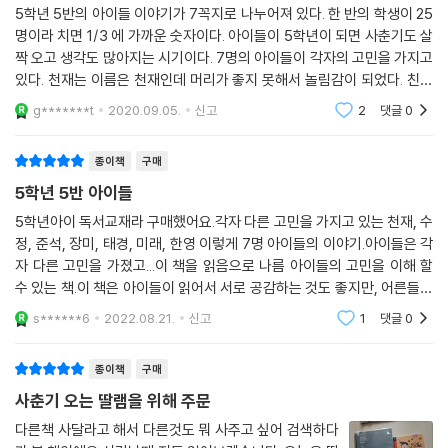
것은 아니다. 고민은 평온한 우리 삶에 이는 변화의 바람이고, 마음속 깊은
5학년 5반의 아이들 이야기가 7꼭지로 나누어져 있다. 한 반의 학생이 25
곳에서 보내오는 결핍과 욕망의 신호이기 때문이다. 결국 문제는 고민을
명이라 치면 1/3 에 가까운 숫자이다. 아이들이 5학년이 되면 사춘기도 살
대하는 자세에 있다고 할 수 있다. 『5학년 5반 아이들』 속 평범한 일곱 아
짝 오고 생각도 많아지는 시기이다. 7명의 아이들이 각자의 고민을 가지고
이들이 특별해 보이는 이유도 바로 여기에 있다.
있다. 천재는 이름은 천재인데 머리가 좋지 못해서 놀림감이 되었다. 친구
의 adhd 약을 한알 얻어먹고 똑똑해지는 느낌을 받고 계속 그 약을 먹기
g*******t
2020.09.05.
신고
2
댓글
0
위해 친구네 집에
작품 속 일곱 아이들은 저마다 서로 다른 고민을 가지고 있다. 천재는 이름
과 반대로 머리가 나빠 고민이고, 수정이는 아토피가 콤플렉스다. 준석이
종이책
구매
는 집이 망한 사실을 다른 아이들에게 들킬까 봐 걱정이고, 장미는 슈퍼스
5학년 5반 아이들
타가 되는 길이 험난해 좌절을 겪는다. 집과 학교에 마음을 붙이지 못하는
태경이나 공부에 치여 꿈꿀 여력이 없는 미래, 주의력 결핍 장애를 겪고 있
5학년아이 독서교재라 구매했어요.각자 다른 고민을 가지고 있는 천재, 수
정, 준석, 장미, 태경, 미래, 한영 이렇게 7명 아이들의 이야기.아이들은 각
는 한영 역시 고민의 무게가 만만치 않음을 느낀다. 그러나 이들의 특별한
자 다른 고민을 가졌고...이 책을 읽음으로 나름 아이들의 고민을 이해 할
면면은 바로 고민을 대하는 자세에서 찾을 수 있다. 아이들은 각자의 방식
수 있는 책.이 책은 아이들이 읽어서 서로 공감하는 것도 좋지만, 어른들도
으로 고민을 받아들이고 동행하며 자신의 내면을 부지런히 살핀다.
읽어서 사춘기에 접어드는 아이들의 고민거리를 생각해 볼 수 있게 하는
s******6
2022.08.21.
신고
1
댓글
0
책인 것 같
부족한 것에 집착해 자신을 부정하기보다 잘하는 것을 발견해 노력하고,
고민의 원인을 조금 다른 시선으로 살펴 긍정적인 삶의 태도를 배우고, 숨
종이책
구매
기고 있던 마음을 솔직하게 드러내며 경험을 통해 스스로 꿈을 찾아보겠다
사춘기 오는 딸램을 위해 주문
고 선언한다. 외면하거나 미루어서 쌓인 고민의 무게에 짓눌리는 대신, 그
다른책 사달라고 해서 다른것도 뭐 사주고 싶어 검색하다
것이 자신의 마음이 보내는 신호라는 것을 깨닫고 고민을 성장의 디딤돌로