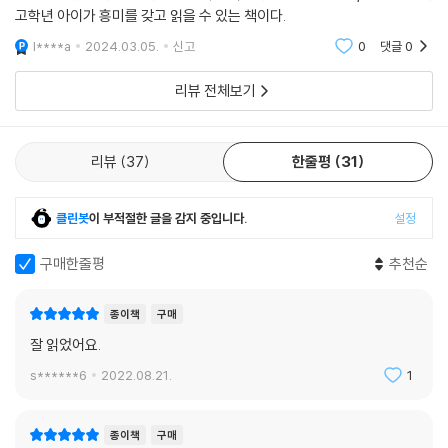
고학년 아이가 흥미를 갖고 읽을 수 있는 책이다.
설게 보고 ‘역지사지’의 태도를 배울 수 있음은 물론이다. 현실을 생생하게
반영하고 있는 아이들의 고민과 내면의 풍경은 공감과 반가움을 불러올 것
l****a
2024.03.05.
신고
0
댓글
0
이며, 이들이 고민과 동행하며 성장하는 모습에서 아이들 내면의 힘을 발
리뷰 전체보기
견하며 안도할 수 있을 것이다. 여기에 믿음직한 이야기꾼으로서의 재능을
지닌 새로운 작가가 나타난 것에 대한 반가움도 빼놓을 수 없다. 부디 일곱
아이들이 어우러져 내는 아름다운 화음과 울림 속에서 변화의 계기를 발견
리뷰
37
한줄평
31
하길 바란다.
클린봇
이 부적절한 글을 감지 중입니다.
설정
구매한줄평
추천순
종이책
구매
잘 읽었어요.
s******6
2022.08.21.
1
종이책
구매