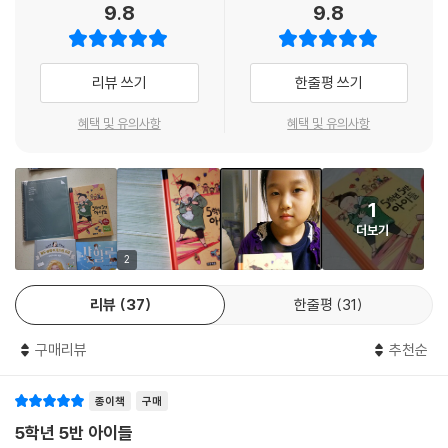
9.8
9.8
『5학년 5반 아이들』은 같은 반의 일곱 아이들이 학기 초부터 6월 말까지
의 시간을 공유하는 동안 벌어지는 사건과 내면의 풍경을 연작 형식으로
리뷰 쓰기
한줄평 쓰기
풀어낸 작품이다. 각각의 이야기는 그 자체로 완결성을 갖고 있으면서 서
로 연결되어 다시 큰 서사를 이루는데, 이때 완성된 전체 밑그림이 조화로
혜택 및 유의사항
혜택 및 유의사항
워 감동이 배가 되는 것이 특징이다. 이 작품은 ‘탄탄한 기본기와 안정적인
문장력을 바탕으로 각각의 단편들이 골고루 완성도를 유지하고 있다. 또
막힘없이 재미있게 읽히는 등 장점들이 돋보이는 탁월한 작품’이라는 호평
1
을 끌어내며 심사위원들의 마음을 사로잡은 바 있다.
더보기
고민과 동행하며 성장하는 아이들의 아주 특별한 순간들
2
리뷰
37
한줄평
31
아이들의 하루는 크고 작은 고민들로 내내 출렁인다. 친구와의 관계, 학교
성적, 부모나 형제와의 마찰, 미래에 대한 막연한 기대와 걱정 등 고민거리
구매리뷰
추천순
는 무궁무진하고 해결책은 쉽사리 손에 잡히지 않는다. 무엇보다 자신의
고민에 몰두하다 보면 고민 없이 사는 것처럼 보이는 다른 이들이 부럽거
종이책
구매
나 원망스러워지기도 하는 이상한 감정까지 덤으로 얻게 된다. 하지만 누
구에게나 고민은 있기 마련이고, 그것이 우리에게 부정적인 영향만 끼치는
5학년 5반 아이들