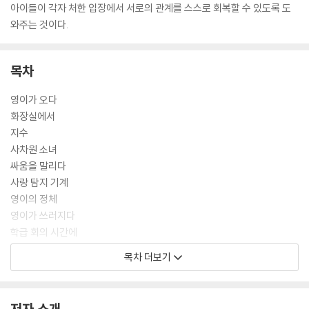
아이들이 각자 처한 입장에서 서로의 관계를 스스로 회복할 수 있도록 도
와주는 것이다.
목차
영이가 오다
화장실에서
지수
사차원 소녀
싸움을 말리다
사랑 탐지 기계
영이의 정체
영이가 쓰러지다
학급 회의 시간에
잘 가, 영이야!
목차 더보기
작가의 말
저자 소개