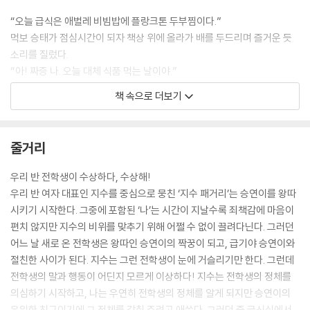
“오늘 급식은 애벌레 비빔밥에 플랑크톤 두부찜이다.”
먹보 승태가 점심시간이 되자 책상 위에 올라가 배를 두드리며 즐거운 듯
소리를 질렀다.
“아! 짜증 나. 오늘 대체 식품 먹는 날이야.”
현서가 잔뜩 얼굴을 찌푸리며 말했다.
책 속으로 더보기
세계가 식량 위기를 겪고 있어서 학교에서도 일주일에 두 번 대체 식품을
먹는다. 맛은 꽤 괜찮지만 여자아이들은 대부분 이날을 아주 싫어한다. 지
수와 혜민이와 현서도 예외는 아니다. -본문 30쪽 중에서
줄거리
“영이, 걔 뭔가 수상해. 우유만 먹는 것도 그렇고, 전학생 치고는 적응력이
우리 반 전학생이 수상하다, 수상해!
빠른 것도 그렇고. 혁준이 같은 애를 꺾을 정도로 힘이 센 것도 수상해. 아
우리 반 여자 대표인 지수를 중심으로 뭉친 ‘지수 패거리’는 승연이를 왕따
무래도 좀 알아봐야겠어.”
시키기 시작한다. 그중에 포함된 ‘나’는 시간이 지날수록 죄책감에 마음이
나는 지수의 말을 전혀 이해할 수 없었다.
편치 않지만 지수의 비위를 맞추기 위해 어쩔 수 없이 끌려다닌다. 그러던
“뭐가 수상하다는 거야?”
어느 날 새로 온 전학생은 왕따인 승연이의 짝꿍이 되고, 급기야 승연이와
“며칠 전에 무지개초등학교에 다니는 내 친구 서윤이한테 영이에 대해서
절친한 사이가 된다. 지수는 그런 전학생이 눈에 거슬리기만 한다. 그런데
좀 알아봐 달라고 했거든. 어떤 앤지 궁금해서. 그런데 그런 애는 없었대.
전학생의 말과 행동이 어딘지 모르게 이상하다! 지수는 전학생의 정체를
반마다 다 알아봤는데 최근에 전학 간 애도 없었다고 하더라고.” -본문 52
의심하기 시작하고, 나는 우연히 전학생의 정체를 알게 되지만 승연이의
쪽 중에서
유일한 친구이기에 그 정체를 감춰 주려고 애쓴다. 그러던 중 급식실에서