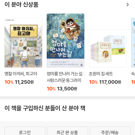
이 분야 신상품
명찰 아저씨, 최고야
엄마를 만나러 가는 길 :
초원의 집 세트
숙
사랑스러운 동그라미
10
11,250
10
117,000
1
%
%
원
원
10
13,500
%
원
이 책을 구입하신 분들이 산 분야 책
로그인
최근 본 상품
주문/배송