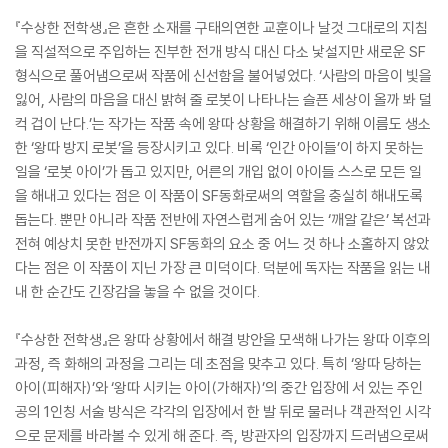
『수상한 전학생』은 흔한 소재를 구태의연한 교훈이나 날것 그대로의 지침
을 직설적으로 주입하는 진부한 전개 방식 대신 다소 낯설지만 새로운 SF
형식으로 풀어냄으로써 작품에 신선함을 불어넣었다. ‘사람의 마음이 빛을
잃어, 사람의 마음을 대신 밝혀 줄 로봇이 나타나는 슬픈 세상이 올까 봐 덜
컥 겁이 난다.’는 작가는 작품 속에 왕따 상황을 해결하기 위해 이름도 생소
한 ‘왕따 방지 로봇’을 등장시키고 있다. 비록 ‘인간 아이들’이 하지 못하는
일을 ‘로봇 아이’가 돕고 있지만, 어른의 개입 없이 아이들 스스로 모든 일
을 해내고 있다는 점은 이 작품이 SF동화로써의 역할을 충실히 해내도록
돕는다. 뿐만 아니라 작품 전반에 자연스럽게 숨어 있는 ‘깨알 같은’ 복선과
전혀 예상치 못한 반전까지 SF동화의 요소 중 어느 것 하나 소홀하지 않았
다는 점은 이 작품이 지닌 가장 큰 미덕이다. 덕분에 독자는 작품을 읽는 내
내 한 순간도 긴장감을 놓을 수 없을 것이다.
『수상한 전학생』은 왕따 상황에서 해결 방안을 모색해 나가는 왕따 이후의
과정, 즉 화해의 과정을 그리는 데 초점을 맞추고 있다. 특히 ‘왕따 당하는
아이(피해자)’와 ‘왕따 시키는 아이(가해자)’의 중간 입장에 서 있는 주인
공의 1인칭 서술 방식은 각각의 입장에서 한 발 뒤로 물러나 객관적인 시각
으로 문제를 바라볼 수 있게 해 준다. 즉, 방관자의 입장까지 드러냄으로써