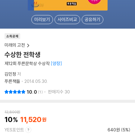
미리보기
사이즈비교
공유하기
소득공제
미래의 고전
수상한 전학생
제12회 푸른문학상 수상작
양장
김민정
저
푸른책들
2014.05.30.
10.0
판매지수
30
1
12,800
원
10
11,520
YES포인트
640원 (5%)