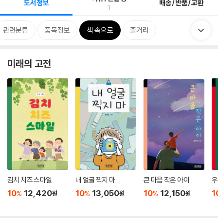
도서정보
배송/반품/교환
1
관련분류
품목정보
책 속으로
줄거리
미래의 고전
김치 치즈 스마일
내 얼굴 찍지 마
큰 마음 작은 아이
우
10
12,420
10
13,050
10
12,150
1
%
%
%
원
원
원