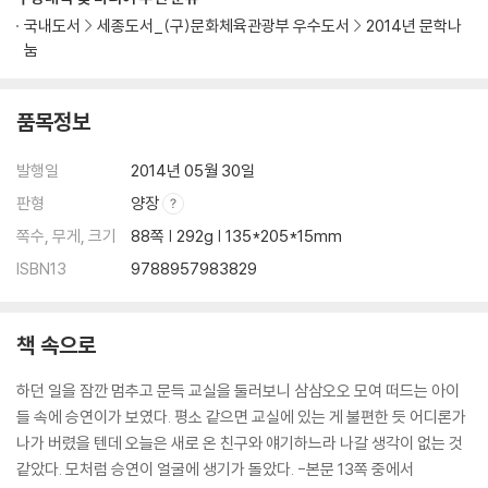
국내도서
세종도서_(구)문화체육관광부 우수도서
2014년 문학나
눔
품목정보
발행일
2014년 05월 30일
판형
양장
쪽수, 무게, 크기
88쪽 | 292g | 135*205*15mm
ISBN13
9788957983829
책 속으로
하던 일을 잠깐 멈추고 문득 교실을 둘러보니 삼삼오오 모여 떠드는 아이
들 속에 승연이가 보였다. 평소 같으면 교실에 있는 게 불편한 듯 어디론가
나가 버렸을 텐데 오늘은 새로 온 친구와 얘기하느라 나갈 생각이 없는 것
같았다. 모처럼 승연이 얼굴에 생기가 돌았다. -본문 13쪽 중에서