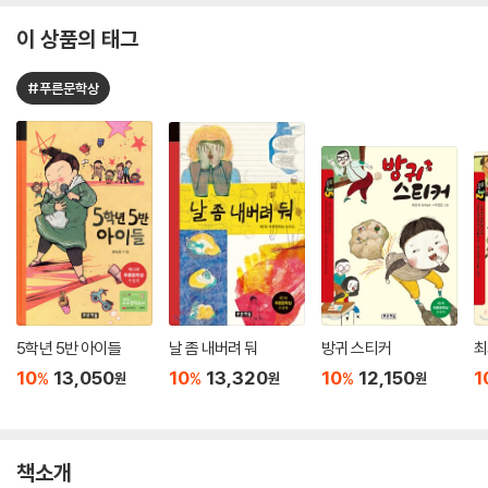
이 상품의 태그
#푸른문학상
5학년 5반 아이들
날 좀 내버려 둬
방귀 스티커
최
10
13,050
10
13,320
10
12,150
1
%
%
%
원
원
원
책소개