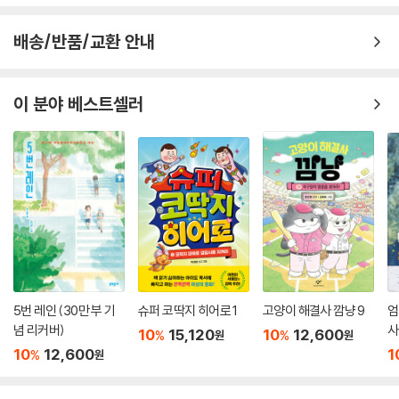
배송/반품/교환 안내
이 분야 베스트셀러
5번 레인 (30만 부 기
슈퍼 코딱지 히어로 1
고양이 해결사 깜냥 9
엄
념 리커버)
사
10
15,120
10
12,600
%
%
원
원
10
12,600
1
%
원