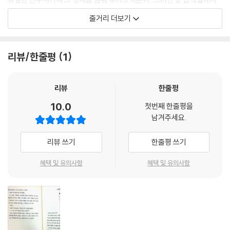
---본문 중에서
전학생이 의식을 잃고 쓰러지는 사고가 발생해 전학생은 더 이상 학교에
줄거리 더보기
나올 수 없게 된다. 소중하고 유일한 친구를 잃은 승연이가 슬퍼하는 모습
을 보고 나는 그동안의 잘못을 뉘우치고 용기를 내어 아이들 앞에서 승연
이에게 공개적으로 사과한다. (*작품의 긴장감과 그 이면에 숨은 짜릿함과
리뷰/한줄평
1
전율을 위해 스포일러가 될 만한 알짜 힌트는 함구하며 오롯이 독자의 몫
으로 남겨 두었음을 밝힌다.)
리뷰
한줄평
10.0
첫번째 한줄평을
남겨주세요.
리뷰 쓰기
한줄평 쓰기
혜택 및 유의사항
혜택 및 유의사항