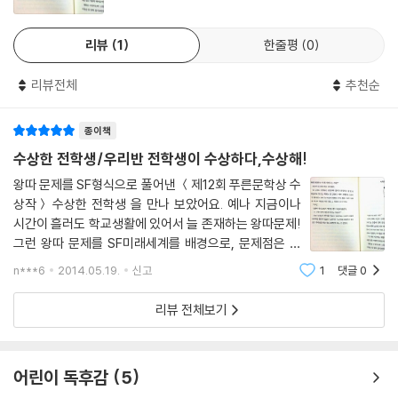
리뷰
1
한줄평
0
리뷰전체
추천순
종이책
수상한 전학생/우리반 전학생이 수상하다,수상해!
왕따 문제를 SF형식으로 풀어낸 ＜제12회 푸른문학상 수
상작＞ 수상한 전학생 을 만나 보았어요. 예나 지금이나
시간이 흘러도 학교생활에 있어서 늘 존재하는 왕따문제!
그런 왕따 문제를 SF미래세계를 배경으로, 문제점은 지
적하고 아이들 심리는 그대로 표현하여 또래 아이들의 그
n***6
2014.05.19.
신고
1
댓글
0
럴수 밖에 없는 행동을 이해하며 읽어 볼수 있네요. 또한
왕따문제를 새로운 형식으로 접근
리뷰 전체보기
어린이 독후감
5