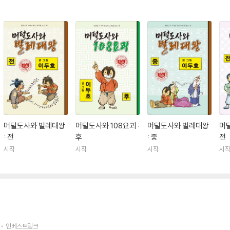
머털도사와 벌레대왕
머털도사와 108요괴 :
머털도사와 벌레대왕
머털
: 전
후
: 중
전
시작
시작
시작
시
인베스트링크