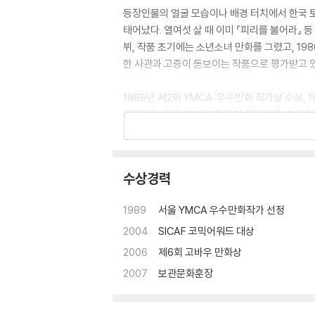
등장인물의 얼굴 모습이나 배경 터치에서 한국 토
태어났다. 열여섯 살 때 이미 『피리를 불어라』 
뷔, 작품 초기에는 소년소녀 만화를 그렸고, 1
한 사관과 고증이 돋보이는 작품으로 평가받고 있
1989년 제2회 YMCA '우수만화 작가상'수상,
리위원회 위원, 한일 문화정책 자문위원, 초대 
과 교수로 재직 중이며, 2004년부터 부천만화정
이름은 장바우』, 『째마리』, 『덜거덕 덜거덕』, 『객
수상경력
1989
서울 YMCA 우수만화작가 선정
2004
SICAF 코믹어워드 대상
2006
제6회 고바우 만화상
2007
보관문화훈장