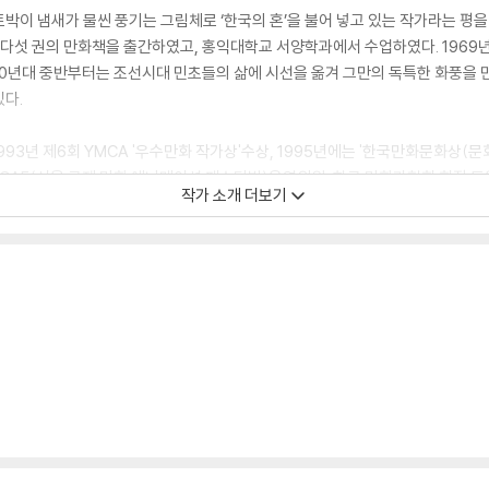
박이 냄새가 물씬 풍기는 그림체로 ‘한국의 혼’을 불어 넣고 있는 작가라는 평을
등 다섯 권의 만화책을 출간하였고, 홍익대학교 서양학과에서 수업하였다. 1969
980년대 중반부터는 조선시대 민초들의 삶에 시선을 옮겨 그만의 독특한 화풍을 
다.
 1993년 제6회 YMCA '우수만화 작가상'수상, 1995년에는 '한국만화문화상(
SICAF(서울 국제 만화 애니메이션 페스티발)운영위원, 한국 만화가협회 회장
작가 소개 더보기
보센터 이사장을 맡고 있다. 대표작품으로는 「머털도사」시리즈들과 『암행어사 허풍대』
주』, 『임꺽정』, 『개똥벌레 장독대』, 『뛰어야 벼룩이지』, 『덩더꿍』 등이 있다.