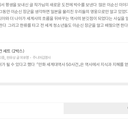
 평생을 보내신 글 작가님의 새로운 도전에 박수를 보낸다. 많은 이순신 이야기를
 그동안 이순신 장군을 생각하면 일본을 물리친 우리들의 영웅으로만 알고 있었다
아와 더 나아가 세계사의 흐름을 뒤바꾸는 역사의 분깃점이 되었다는 사실을 알게 
한다. 그리고 한류를 타고 전 세계 청소년들도 이순신 장군을 알고 배웠으면 한다
 세트 (2박스)
치중
,
원유상
글
외 8명
주니어김영사
가 될 수 있다고 했다. 『만화 세계대역사 50사건』은 역사에서 지식과 지혜를
건