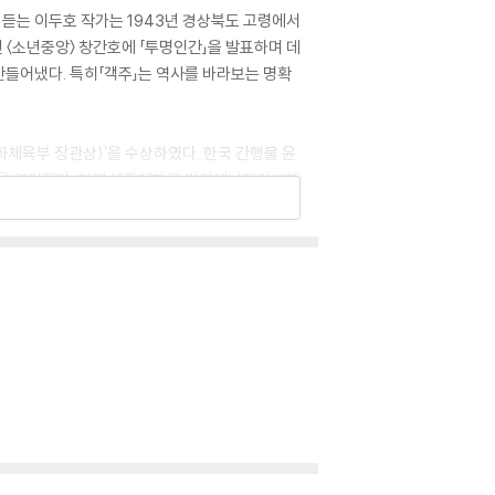
 듣는 이두호 작가는 1943년 경상북도 고령에서
년 〈소년중앙〉 창간호에 「투명인간」을 발표하며 데
만들어냈다. 특히「객주」는 역사를 바라보는 명확
문화체육부 장관상)'을 수상하였다. 한국 간행물 윤
 등을 역임했다. 현재 세종대학교 만화애니메이션학
, 『바람소리』, 『길손이』, 『열두 대문』, 『내