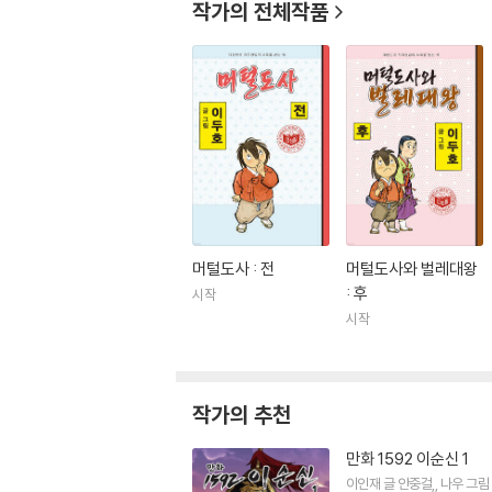
작가의 전체작품
머털도사 : 전
머털도사와 벌레대왕
: 후
시작
시작
작가의 추천
만화 1592 이순신 1
이인재
글
안중걸
,
나우
그림