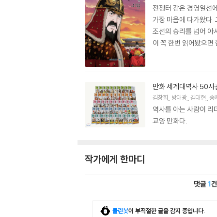
전쟁터 같은 경영일선에서
가장 마음에 다가왔다.
조선의 승리를 넘어 아시
이 꼭 한번 읽어봤으면 
만화 세계대역사 50사건
김창회
,
방대광
,
김대현
,
송
역사를 아는 사람이 리더
교양 만화다.
작가에게 한마디
댓글
1
클린봇
이 부적절한 글을 감지 중입니다.