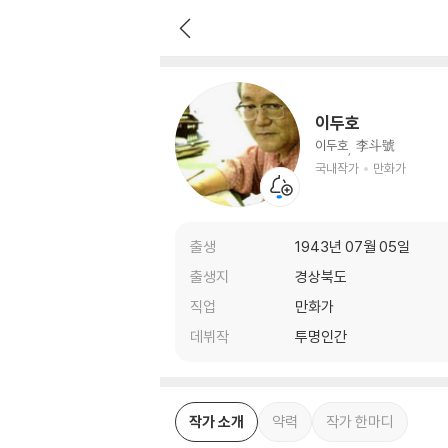
이두호
국내작가
만화가
이두호
이두호
李斗號
국내작가
만화가
출생
1943년 07월 05일
출생지
경상북도
직업
만화가
데뷔작
투명인간
작가 소개
약력
작가 한마디