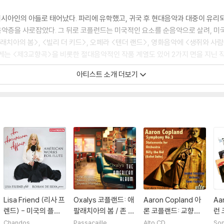
계·러시아인의 아들로 태어났다. 파리에 유학했고, 귀국 후 현대음악과 대중이 유
은 음악층을 사로잡았다. 그 뒤로 코플런드는 미국적인 요소를 순음악으로 살려, 
래치아의 봄>, <빌리 더 키드>, 오페라 <텐더 랜드>, 영화음악에 <생쥐와 사람
게는 <제3교향곡>을 비롯한 절대음악적인 작품 계열도 있어 2가지 면을 지닌 
아티스트 소개 더보기
Lisa Friend (리사 프
Oxalys 코플랜드: 애
Aaron Copland 아
Aa
렌드) - 미국의 플루
팔래치아의 봄 / 존 아
론 코플랜드: 교향곡
런
트 작품집 (An Ameri
담스: 셰이커 루프스 /
3번, 빌리 더 키드 (발
레코
Chandos
Passacaille
Alto CD
Son