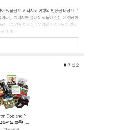
리되어 있음을 보고 멕시코 여행의 인상을 바탕으로
미국이라는 이미지를 클래식 작품에 심는 데 성공하
들>, <빨간 망아지>, <우리의 거리> 등이 있으
작곡가이다.
최신순
ron Copland 에
 코플런드 콜롬비아
딩 컬렉션 (The
y Classical