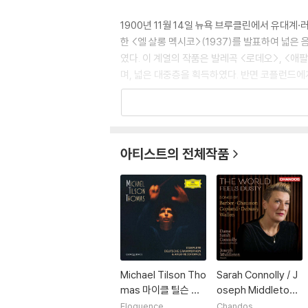
1900년 11월 14일 뉴욕 브루클린에서 유대
한 <엘 살롱 멕시코>(1937)를 발표하여 넓
였다. 이 계열의 작품은 발레곡 <로데오>, <애팔
며, 넓은 대중층을 획득하였다. 반면 코플런드에
아티스트의 전체작품
Michael Tilson Tho
Sarah Connolly / J
mas 마이클 틸슨 토
oseph Middleton
머스 DG & 아르고 녹
(사라 코놀리 / 조셉
Eloquence
Chandos