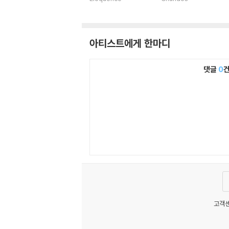
음 전집
미들턴) - 세상은 먼
지처럼 느껴지고
아티스트에게 한마디
댓글
0
고객센