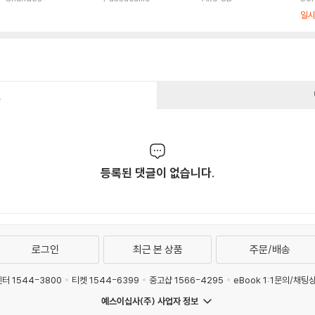
can Affair)
윈튼 마샬리스: 밀란
레 조곡), 교향곡 3번
Co
일
(Copland / Adams
(Aaron Copland: S
ia 
/ Marsalis: The Am
ymphonie No 3)
n)
erican Album)
건
등록된 댓글이 없습니다.
로그인
최근 본 상품
주문/배송
터 1544-3800
티켓 1544-6399
중고샵 1566-4295
eBook 1:1문의/채팅
예스이십사(주) 사업자 정보