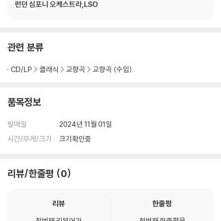
런던 심포니 오케스트라,LSO
관련 분류
CD/LP
클래식
교향곡
교향곡 (수입)
품목정보
발매일
2024년 11월 01일
시간/무게/크기
크기확인중
리뷰/한줄평
0
리뷰
한줄평
첫번째 리뷰어가
첫번째 한줄평을