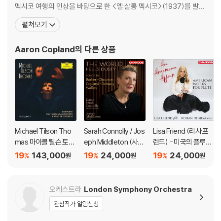
멕시코 여행의 인상을 바탕으로 한 <엘 살롱 멕시코>(1937)를 발표
하여 넓은 음악층을 사로잡았다. 그 뒤로 코플런드는 미국적인 요소
펼쳐보기
를 순음악으로 살려, 미국이라는 이미지를 클래식 작품에 심는 데 성
공하였다. 이 계열의 작품은 발레곡 <로데오>, <애팔래치아의 봄>,
Aaron Copland
의 다른 상품
<빌리 더 키드>,
Michael Tilson Tho
Sarah Connolly / Jos
Lisa Friend (리사 프
mas 마이클 틸슨 토머
eph Middleton (사라
렌드) - 미국의 플루트
스 DG & 아르고 녹음
코놀리 / 조셉 미들턴)
작품집 (An American
19
143,000
19
24,000
19
24,000
%
%
%
원
원
원
전집
- 세상은 먼지처럼 느
Affair)
껴지고
오케스트라
London Symphony Orchestra
관심작가 알림신청