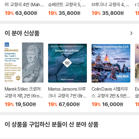
러: 교향곡 4번 (Mahle
슈베르트: 교향곡 5, 6,
브루크너: 교향곡 4, 7
r
r: Symphony No. 4)
8, 9번 (Schubert: Sy
번 (Bruckner: Syms
s
19
63,600
19
35,800
19
35,800
1
%
%
%
원
원
원
[LP]
mphonies 5-6, 8-9)
4 & 7) [SACD Hybri
[SACD Hybrid]
d]
이 분야 신상품
Marek Stilec 크로머:
Mariss Jansons 브루
Colin Davis 시벨리우
E
교향곡 제1, 2번 (Krom
크너: 교향곡 7번 (Bru
스: 교향곡 2번 & 5번
글
mer: Orchestral Wor
ckner: Symphony N
(Sibelius: Symphoni
번
19
19,500
19
67,600
19
16,000
1
%
%
%
원
원
원
ks No. 1 & 2)
o.7) [2LP]
es Nos. 2 & 5)
주
Si
m
이 상품을 구입하신 분들이 산 분야 상품