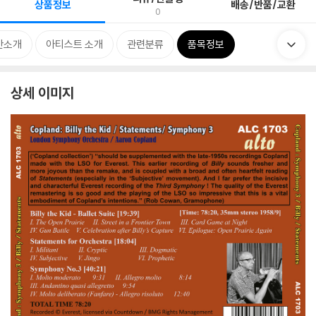
상품정보
배송/반품/교환
0
반소개
아티스트 소개
관련분류
품목정보
상세 이미지