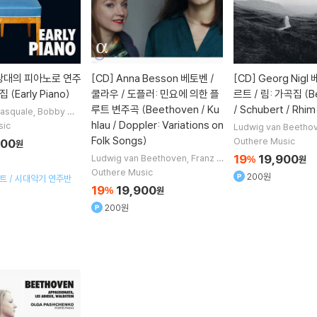
당대의 피아노로 연주
[CD]
Anna Besson 베토벤 /
[CD]
Georg Nigl
(Early Piano)
쿨라우 / 도플러: 민요에 의한 플
르트 / 림: 가곡집 (B
루트 변주곡 (Beethoven / Ku
/ Schubert / Rhim
Pasquale
Bobby Mit
i Lubimov
Olga Pas
hlau / Doppler: Variations on
sic
Ludwig van Beetho
 외 5명
chubert
Wolfgang 
Folk Songs)
Outhere Music
600
원
eorg Nigl
노래 외 1명
19
19,900
Ludwig van Beethoven
Franz D
%
원
oppler
Friedrich Kuhlau
Eugen
Outhere Music
200원
세트 / 시대악기 연주반
e Walckiers
작곡 외 2명
19
19,900
%
원
200원