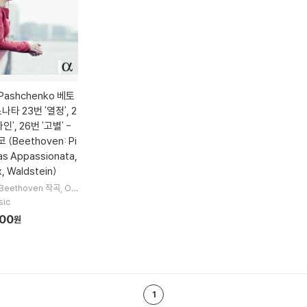
 Pashchenko 베토
나타 23번 '열정', 2
', 26번 '고별' -
(Beethoven: Pi
as Appassionata,
, Waldstein)
 Beethoven
작곡
Olg
ko
연주
sic
900
원
1