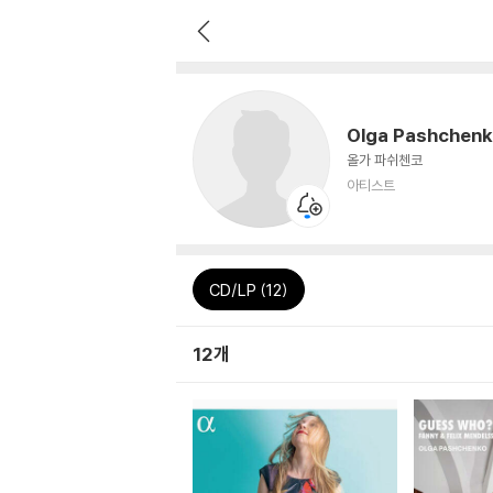
Olga Pashchen
올가 파쉬첸코
아티스트
CD/LP (12)
12개