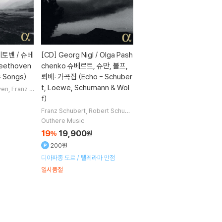
 베토벤 / 슈베
[CD]
Georg Nigl / Olga Pash
eethoven
chenko 슈베르트, 슈만, 볼프,
: Songs)
뢰베: 가곡집 (Echo - Schuber
t, Loewe, Schumann & Wol
ven
Franz S
Rihm
작곡
G
f)
Franz Schubert
Robert Schuma
nn
Carl Loewe
Hugo Wolf
작곡
Outhere Music
외 2명
19
19,900
%
원
200원
디아파종 도르 / 텔레라마 만점
일시품절