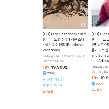
[CD]
Olga Pashchenko 베토
[CD]
Olga
벤: 피아노 변주곡과 작은 소나타
벤: 피아노 소
- 올가 파쉬첸코 (Beethoven:
1번 '발트슈타인
Variations)
올가 파쉬첸코 
ano Sonat
Ludwig van Beethoven
작곡
Olg
a Pashchenko
연주
Les Adieux
Outhere Music
19
19,900
Ludwig van
%
원
a Pashchen
Outhere Mu
200원
19
19,
%
★ 텔레라마 만점
200원
시대악기 연주반
일시품절
일시품절