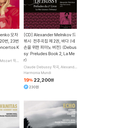
henko 모차
[CD]
Alexander Melnikov 드
20번, 23번
뷔시: 전주곡집 제 2권, 바다 (네
oncertos K
손을 위한 피아노 버전) (Debus
sy: Preludes Book 2, La Me
r)
 Mozart
작곡
연주
Il Gard
Claude Debussy
작곡
Alexande
r Melnikov
Olga Pashchenko
연
Harmonia Mundi
주
19
22,200
%
원
230원