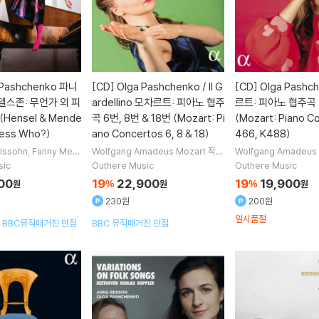
 Pashchenko 파니
[CD]
Olga Pashchenko / Il G
[CD]
Olga Pashc
델스존: 무언가 외 피
ardellino 모차르트: 피아노 협주
르트: 피아노 협주곡 
Hensel & Mende
곡 6번, 8번 & 18번 (Mozart: Pi
(Mozart: Piano C
uess Who?)
ano Concertos 6, 8 & 18)
466, K488)
lssohn
Fanny Men
Wolfgang Amadeus Mozart
작곡
Wolfgang Amadeus
ensel
작곡
Olga Pa
Olga Pashchenko
연주
Il Gard
Olga Pashchenko
sic
Outhere Music
Outhere Music
주
ellino
실내악
ellino
실내악
00
19
22,900
19
19,900
원
%
원
%
원
230원
200원
일시품절
 BBC뮤직매거진 만점
BBC 뮤직매거진 만점