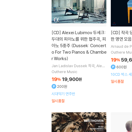
[CD]
Alexei Lubimov 두세크:
[CD]
작곡 
두대의 피아노를 위한 협주곡, 피
한 명연 모음집 
아노 5중주 (Dussek: Concert
Arnaud de 
chell
Alexe
o For Two Pianos & Chambe
Outhere Mu
hchenko
연주
r Works)
19
59,
%
Jan Ladislav Dussek
작곡
Alexe
600원
i Lubimov
Olga Pashchenko
Ri
Outhere Music
10CD 박스 
tta-Liisa Ristiluoma
연주 외 5명
19
19,900
%
원
일시품절
200원
시대악기 연주반
일시품절