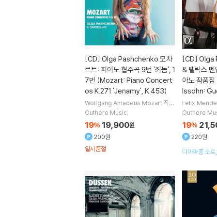
[CD]
Olga Pashchenko 모차
[CD]
Olga
르트: 피아노 협주곡 9번 '죄놈', 1
& 펠릭스 멘
7번 (Mozart: Piano Concert
아노 작품집 (
os K.271 'Jenamy', K.453)
lssohn: G
Wolfgang Amadeus Mozart
작곡
Felix Mende
Olga Pashchenko
연주
Il Gard
delssohn-H
Outhere Music
Outhere Mu
ellino
실내악
shchenko
연
19
19,900
19
21,5
%
원
%
200원
220원
일시품절
디아파종 도르,