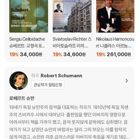
Sergiu Celibidache
Sviatoslav Richter 스
Nikolaus Harnoncou
슈베르트: 교향곡 8번
비아토슬라프 리히테
rt 니콜라스 아르농쿠
'미완성' / 드보르작: 교
르 라이브 레코딩 모음
르 RCO 텔덱 녹음 전집
19
34,000
19
34,600
19
261,000
%
%
%
원
원
원
향곡 9번 '신세계로부
집 (Richter Suprem
(The Complete Tel
터' ((Schubert: Unfin
e: Richter at His Gre
dec Recordings) [박
ished Symphony / D
atest)
스세트]
작곡
Robert Schumann
vorak: From the Ne
관심작가 알림신청
w World) [UHQCD]
로베르트 슈만
19세기 독일 낭만주의 음악을 대표하는 작곡가. 1810년에 독일 작센
주의 츠비카우 시에서 태어났다. 출판업을 했던 아버지의 영향으로
어려서부터 책을 가까이 했고, 음악 못지않게 문학에도 심취했다. 음
악가가 되고 싶었던 슈만의 바람과는 달리 그의 부모는 이를 탐탁지
않게 여겼고, 슈만은 이후 급작스러운 아버지의 죽음을 계기로 1828