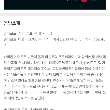
음반소개
슈베르트, 슈만, 볼프, 뢰베: 가곡집
슈베르트: 비올라 D786, 아이와 아버지 D906 /슈만: 5곡의 가곡 op.40
외
바리톤 게오르크 니글이 올가 파셴코의 포르테피아노와 함께한 두 번째 독
일 가곡집. 앞서 [바니타스]라는 타이틀로 발표한 베토벤, 슈베르트, 림 가
곡집은 그라모폰 에디터스 초이스, 독일음반비평가협회상 등을 수상하며
깊은 예술성을 인정받았다. 두 번째 앨범은 독일 낭만주의 가곡 중 서사성
이 강조된 발라드에 초점을 맞췄다. 연주시간이 15분에 달하는 슈베르트
의 '비올라'가 첫 곡으로 선정된 이유도 이 때문이다. 슈만의 5곡의 가곡과
볼프의 뫼리케 가곡, 그리고 독일 발라드의 완성자인 카를 뢰베의 '마왕' 등
이 매력적인 해석으로 담겼다.
★ 디아파종 도르, 텔레라마 만점 ★