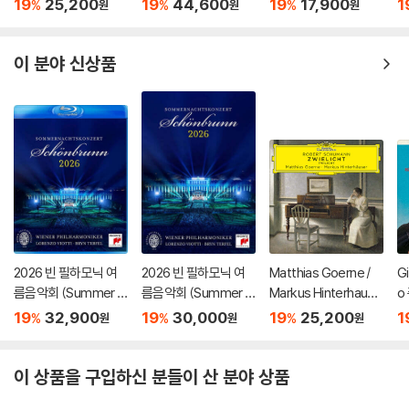
19
25,200
19
44,600
19
17,900
1
%
%
%
원
원
원
(Schumann: Zwielic
스터 (Tenor Arias Fr
올린 협주곡 / 스트라빈
3
ht)
om Italian Opera) [L
스키: 결혼 - 테오도르
P]
쿠렌치스
이 분야 신상품
2026 빈 필하모닉 여
2026 빈 필하모닉 여
Matthias Goerne /
G
름음악회 (Summer Ni
름음악회 (Summer Ni
Markus Hinterhause
o
ght Concert 2026)
ght Concert 2026)
r 슈만: 황혼 (가곡집)
가
19
32,900
19
30,000
19
25,200
1
%
%
%
원
원
원
[Blu-ray]
[DVD]
(Schumann: Zwielic
집
ht)
S
이 상품을 구입하신 분들이 산 분야 상품