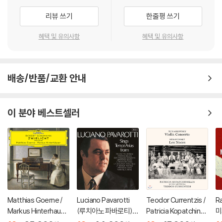
리뷰 쓰기
한줄평 쓰기
혜택 및 유의사항
혜택 및 유의사항
배송/반품/교환 안내
이 분야 베스트셀러
Matthias Goerne /
Luciano Pavarotti
Teodor Currentzis /
R
Markus Hinterhause
(루치아노 파바로티) -
Patricia Kopatchinsk
미
r 슈만: 황혼 (가곡집)
이탈리아 오페라 리마
aja 차이코프스키: 바이
ss