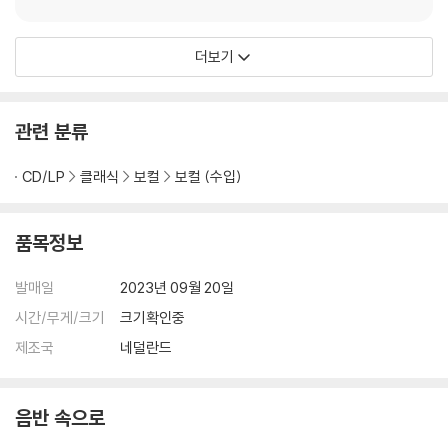
더보기
관련 분류
CD/LP
클래식
보컬
보컬 (수입)
품목정보
발매일
2023년 09월 20일
시간/무게/크기
크기확인중
제조국
네덜란드
음반 속으로