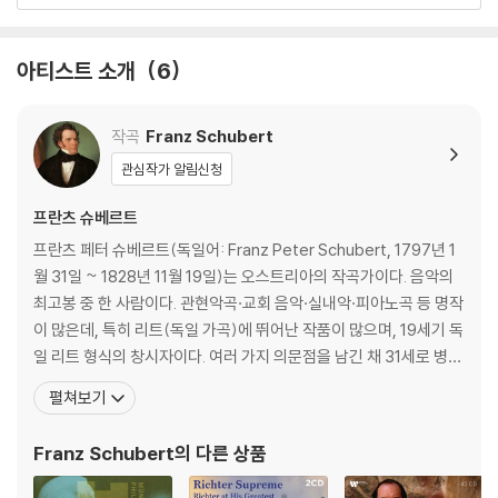
아티스트 소개
6
작곡
Franz Schubert
관심작가 알림신청
프란츠 슈베르트
프란츠 페터 슈베르트(독일어: Franz Peter Schubert, 1797년 1
월 31일 ~ 1828년 11월 19일)는 오스트리아의 작곡가이다. 음악의
최고봉 중 한 사람이다. 관현악곡·교회 음악·실내악·피아노곡 등 명작
이 많은데, 특히 리트(독일 가곡)에 뛰어난 작품이 많으며, 19세기 독
일 리트 형식의 창시자이다. 여러 가지 의문점을 남긴 채 31세로 병사
한 그는 가난과 타고난 병약함 등의 어려움에도 불구하고 600여 편
펼쳐보기
의 가곡, 13편의 교향곡, 소나타, 오페라 등을 작곡했으며, 가곡의 왕
이라고 불린다. 오스트리아 대공국 빈의 교외 리히텐탈에서 독일의
Franz Schubert
의 다른 상품
슐레지엔의