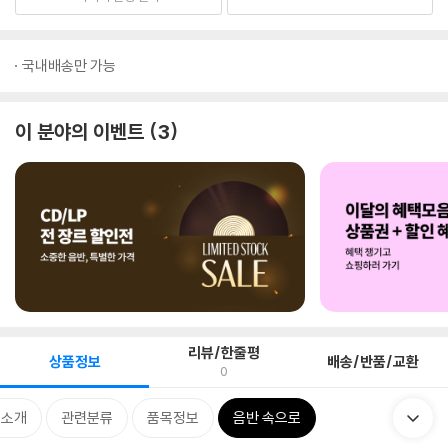
국내배송만 가능
이 분야의 이벤트
3
리뷰/한줄평
상품정보
배송/반품/교환
0
 소개
관련분류
품목정보
음반 속으로