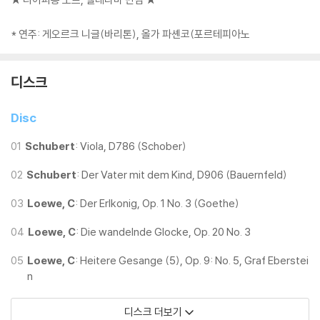
* 연주: 게오르크 니글(바리톤), 올가 파셴코(포르테피아노
디스크
Disc
01
Schubert
: Viola, D786 (Schober)
02
Schubert
: Der Vater mit dem Kind, D906 (Bauernfeld)
03
Loewe, C
: Der Erlkonig, Op. 1 No. 3 (Goethe)
04
Loewe, C
: Die wandelnde Glocke, Op. 20 No. 3
05
Loewe, C
: Heitere Gesange (5), Op. 9: No. 5, Graf Eberstei
n
디스크 더보기