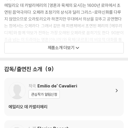
에밀리오 데 카발리에리의 [영혼과 육체의 묘사]는 1600년 로마에서 초
연된 음악극이다. 오페라 초창기의 상식과 달리 그리스-로마신화를 다루
지 않았으므로 오라토리오라 하겠지만 무대에서 의상을 갖추고 공연했다
는 점에서는 오페라다. 그래서 같은 해 피렌체에서 초연된 페리의 [에우리
디체]와 함께 악보가 전하는 가장 오래된 오페라로 꼽히기도 한다. 90분이
조금 넘는 이 드라마는 영혼(아니마)와 육체(코르포)의 비유적 대화를 통
해 지상의 방종과 천국의 기쁨을 대조한다. 저주받은 자들의 고난과 선택
제품소개 더보기
받은 자들의 구원으로 북유럽의 종교개혁에 반대한다는 의미도 담고 있다.
옛 것과 현대적인 면을 조화시킨 로버트 카슨의 연출과 죠반니 안토니니가
이끄는 일 자르디노 아르모니코의 연주도 호평을 받았다.
감독/출연진 소개
9
[보조자료]
작곡
Emilio de' Cavalieri
- 1597년에 피렌체에서 초연된 야코포 페리의 [다프네]는 문헌상 첫 오페
라지만 악보가 전하지 않는다. 악보가 남아 지금도 공연이 가능한 최초의
관심작가 알림신청
오페라는 역시 페리의 [에우리디체](1600)로 보는 것이 일반적 관점이
에밀리오 데 카발리에리
다. 반면 [에우리디체]와 같은 해에 나온 카발리에리의 [영혼과 육체의 묘
사]는 최초의 오라토리오로 평가되면서 오페라로도 간주할 수 있다. 오라
토리오와 달리 오페라처럼 의상을 갖추고 공연했기 때문이다. 다만 오페라