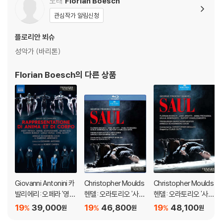
노래
Florian Boesch
의 탄생은 피렌체의 지식인 그룹 ‘카메라타’가 주도했는데, 페리는 그 일원
이었던 반면 로마 출신인 카발리에리는 단지 참관자였다는 점에서 정통성
관심작가 알림신청
이 떨어진다. 게다가 [영혼과 육체의 묘사]는 교황의 도시 로마에서 초연
되었기에 오라토리오로 여겨져 왔다. 페리의 [에우리디체]와 어깨를 나란
플로리안 뵈슈
히 하는 오페라로 보는 시각은 비교적 최근에 형성되었다.
성악가 (바리톤)
- 에밀리오 데 카발리에리(1550~1602)는 그 부친도 유명하다. 피렌체
Florian Boesch
의 다른 상품
출신의 천재미술가 미켈란젤로가 로마에 체류하던 당시 자기보다 40세
가량이나 어린 귀족 청년 토마소 카발리에리에게 반해 연심을 담은 시도
여럿 썼는데, 토마소의 둘째 아들이 바로 에밀리오인 것이다. 에밀리오는
음악적 재능이 뛰어났지만 귀족 집안의 자제답게 외교관으로도 활동했고,
로마 추기경이 메디치 가문과의 연결고리를 위해 피렌체에 파견했을 때 그
곳 카메라타 멤버들과 친분을 맺었다. 극음악의 이론적 기초를 접한 것도
피렌체에서의 일이다.
- 캐나다 오페라 연출가 로버트 카슨(1954~)은 1980년대 중반에 등장
Giovanni Antonini 카
Christopher Moulds
Christopher Moulds
해 오랜 전성기를 구가하고 있다. 원래 19세기 오페라가 장기였지만 몬테
발리에리: 오페라 '영혼
헨델: 오라토리오 '사울'
헨델: 오라토리오 '사울'
베르디의 오페라에 관심을 갖고 바로크 오페라에도 진출하더니 결국 가장
과 육체의 묘사' (Caval
(Handel: Saul)
(Handel: Saul)
19
39,000
19
46,800
19
48,100
%
%
%
원
원
원
초기 오페라까지 망라하게 되었다. 본 공연의 프롤로그는 카슨이 직접 고
ieri: Rappresentatio