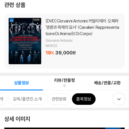
관련 상품
[DVD]
Giovanni Antonini 카발리에리: 오페라
'영혼과 육체의 묘사' (Cavalieri: Rappresenta
tione Di Anima Et Di Corpo)
Giovanni Antonini
NAXOS
19
39,000
%
원
리뷰/한줄평
상품정보
배송/반품/교환
0
개
감독/출연진 소개
관련분류
품목정보
상세 이미지