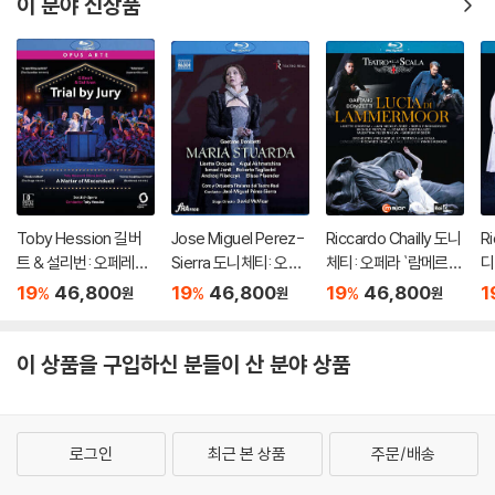
이 분야 신상품
Toby Hession 길버
Jose Miguel Perez-
Riccardo Chailly 도니
Ri
트 & 설리번: 오페레타 `
Sierra 도니체티: 오페
체티: 오페라 `람메르모
디
배심재판` 외 (Gilbert
라 `마리아 스투아르다`
르의 루치아` (Donizet
카토
19
46,800
19
46,800
19
46,800
1
%
%
%
원
원
원
& Sullivan: Operetta
(Donizetti: Opera `M
ti: Opera `Lucia Di La
La
`Trial By Jury`)
aria Stuarda`)
mmermoor`)
`)
이 상품을 구입하신 분들이 산 분야 상품
로그인
최근 본 상품
주문/배송