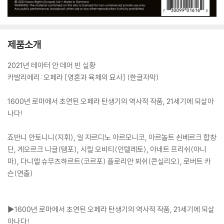
제품소개
2021년 테아터 안 데어 빈 실황
카발리에리: 오페라 [영혼과 육체의 묘사] (한글자막)
1600년 로마에서 초연된 오페라 탄생기의 역사적 작품, 21세기에 되살아
나다!
죠반니 안토니니(지휘), 일 자르디노 아르모니코, 아르놀트 쇤베르크 합창
단, 게오르크 니글(템포), 시릴 오비티(인텔레토), 아네트 프리쉬(아니
마), 다니엘 슈무츠하르트(코르포) 플로리안 뵈쉬(콘실리오), 로버트 카
슨(연출)
▶1600년 로마에서 초연된 오페라 탄생기의 역사적 작품, 21세기에 되살
아나다!