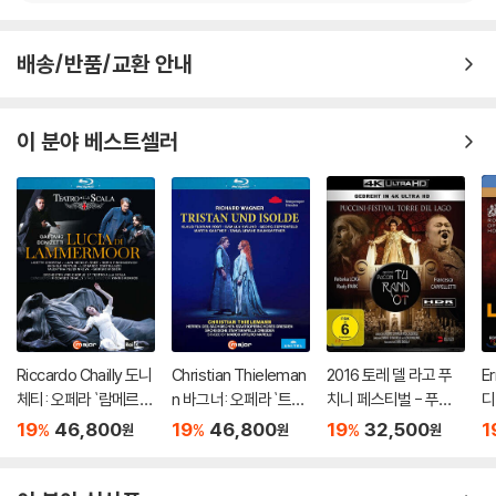
※ 디스크 외관 불량
디스크에 미세한 잔 흠집이 남아있거나 인쇄 면이 깨끗하지 않은 경우가
있으며, 상품의 불량이 아닙니다. 단, 재생에 이상이 있는 경우에는 불량으
배송/반품/교환 안내
로 인한 반품/교환이 가능합니다.
※ 교환/반품 안내
이 분야 베스트셀러
1) 불량으로 인한 교환/반품 요청 시에는 불량 확인을 위해 개봉 시의 동영
상을 요청할 수 있으며, 동영상이 없는 경우 교환/반품이 제한될 수 있습니
다.
관련 사진과 동영상 및 재생 기기 모델명을 첨부하여 첨부하여 고객센터에
문의 바랍니다.
2) 사양 오인지, 오 구매, 변심 사유로의 반품은 제품 개봉 전에만 운임비
부담 후 처리 가능합니다.
3) 스틸북 한정판, 초회 한정판의 경우 제작 수량이 한정되어 있고, 택배
이동 과정에서의 손상이 발생하면, 재 판매가 어려우므로 신중한 구매 선
Riccardo Chailly 도니
Christian Thieleman
2016 토레 델 라고 푸
E
체티: 오페라 `람메르모
n 바그너: 오페라 `트리
치니 페스티벌 - 푸치
디
택을 부탁드립니다.
르의 루치아` (Donizet
스탄과 이졸데` (Wagn
니 ‘투란도트’ 실황 [4K
타'
4) 한정판 상품의 변심, 오구매로 인한 반품은 회송된 상품의 상태 확인 후
19
46,800
19
46,800
19
32,500
1
%
%
%
원
원
원
ti: Opera `Lucia Di La
er: Opera `Tristan un
Blu-Ray]
a)
진행이 가능합니다. 택배 이동 중 파손이 발생하지 않도록 완충 포장을 부
mmermoor`)
d Isolde`)
탁드립니다.