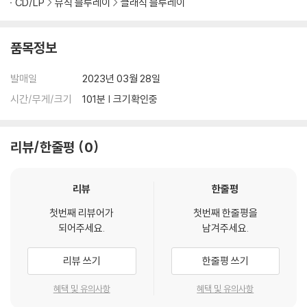
CD/LP
뮤직 블루레이
클래식 블루레이
4) 본품 보호를 위해 노란색의 카톤 박스로 재포장한 경우, 카톤박스 손상
에 의한 교환/반품은 불가합니다.
5) 아웃케이스/구성품/포장 상태 불량에 의한 교환/반품 신청시 불량 확
품목정보
인을 위해 개봉 시의 동영상을 요청할 수 있으며, 동영상이 없는 경우 교
환/반품이 제한될 수 있습니다.
발매일
2023년 03월 28일
시간/무게/크기
101분 | 크기확인중
※ 디스크 재생 불량
1) 기기 문제로 인해 발생하는 재생 불량 현상에 대해서는 반품/교환이 불
가하니 최신 소프트웨어로 업데이트된 DVD/BD 전용 기기에서 재생하실
리뷰/한줄평
0
것을 권유해 드립니다.
2) 정전기와 먼지로 인해 재생이 원활하지 않은 경우가 있습니다. 디스크
리뷰
한줄평
를 마른 천으로 닦으시거나, DVD 클리너 등 전용 제품을 이용하면 대부분
해결됩니다.
첫번째 리뷰어가
첫번째 한줄평을
3) 일부 PC 연결형 ODD의 경우 호환 상의 문제로 정상적인 디스크도 재
되어주세요.
남겨주세요.
생이 불가능한 경우가 있습니다. 독립형 전용 플레이어 사용을 권장드리
며, ODD 사용으로 인한 재생 불량의 경우 교환 시에도 동일한 오류가 발
리뷰 쓰기
한줄평 쓰기
생할 수 있음을 알려드립니다.
혜택 및 유의사항
혜택 및 유의사항