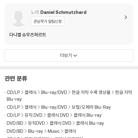
ne Di Anima Et Di Co
안해 배치했다.
rpo)
노래
Daniel Schmutzhard
DVD/ Blu-ray 구매시 참고 사항 안내드립니다.
관심작가 알림신청
※ 4K블루레이, 3D 블루레이 재생 관련 안내
다니엘 슈무츠하르트
1) 4K UHD 디스크는 대용량의 데이터 전송이 필요하므로 4K전용 플레
이어를 사용하셔야 합니다. 더불어 플레이어 소프트웨어 최신 버전의 업데
이트, 대용량 케이블 사용이 필수입니다.
더보기
2) 3D 블루레이는 전용 플레이어와 3D 지원 TV를 통해서만 재생 가능합
니다.
관련 분류
※ 아웃케이스/구성품/포장 상태
1) 제작/배송 과정에서 경미한 아웃케이스 주름, 모서리 눌림 및 갈라짐이
CD/LP
클래식
Blu-ray/DVD
한글 자막 수록 영상물
한글 자막
발생할 수 있습니다. 반품을 원하실 경우 미개봉 상태로 문의 부탁드립니
Blu-ray
다.
CD/LP
클래식
Blu-ray/DVD
보컬/오페라 Blu-Ray
2) 스틸북 케이스 제작 과정에서 기포 혹은 경미한 인쇄 오류가 발생할 수
CD/LP
뮤직 DVD
클래식 DVD
클래식 Blu-ray
있습니다.
DVD/BD
뮤직DVD
클래식 DVD
클래식 Blu-ray
3) 렌티큘러 스틸북의 경우, 보호필름이 붙어 판매되기도 합니다. 보호필
DVD/BD
Blu-ray
Music
클래식
름 손상에 의한 교환/반품은 불가합니다.