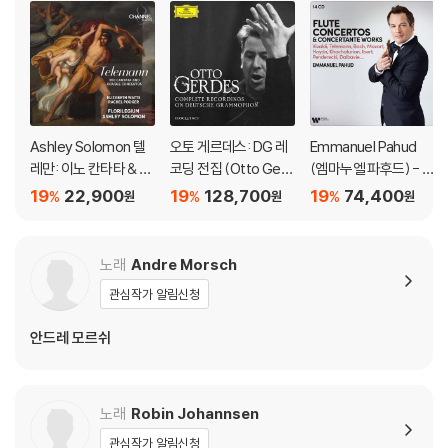
Ashley Solomon 텔
오토 게르데스: DG 레
Emmanuel Pahud
레만: 이노 칸타타 & 이
코딩 전집 (Otto Gerd
(엠마누엘 파후드) - 플
중 협주곡 (Teleman
es: Complete Recor
룻 협주곡집 (Flute Co
19
22,900
19
128,700
19
74,400
%
%
%
원
원
원
n: Ino Cantata and D
dings on Deutsche
ncertos) [14CD 박스
ouble Concertos)
Grammophon) [11C
세트]
D 박스세트]
노래
Andre Morsch
관심작가 알림신청
안드레 모르쉬
노래
Robin Johannsen
관심작가 알림신청