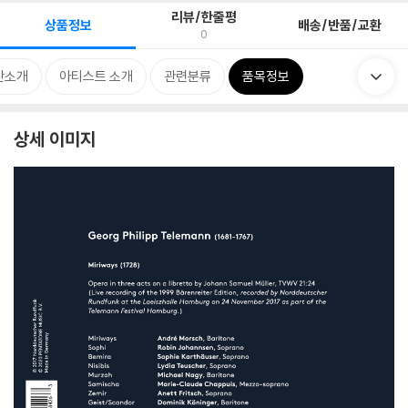
리뷰/한줄평
상품정보
배송/반품/교환
0
반소개
아티스트 소개
관련분류
품목정보
상세 이미지