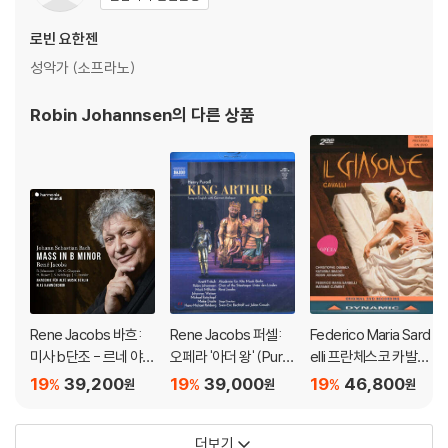
로빈 요한젠
성악가 (소프라노)
Robin Johannsen
의 다른 상품
Rene Jacobs 바흐:
Rene Jacobs 퍼셀:
Federico Maria Sard
미사 b단조 - 르네 야콥
오페라 '아더 왕' (Purc
elli 프란체스코 카발리:
스 (Bach: Mass In b
ell: King Arthur)
오페라 '일 지아소네' (F
19
39,200
19
39,000
19
46,800
%
%
%
원
원
원
minor, BWV232)
rancesco Cavalli: Il G
iasone)
더보기