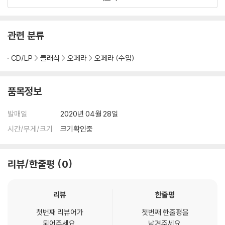
관련 분류
CD/LP
클래식
오페라
오페라 (수입)
품목정보
발매일
2020년 04월 28일
시간/무게/크기
크기확인중
리뷰/한줄평
0
리뷰
한줄평
첫번째 리뷰어가
첫번째 한줄평을
되어주세요.
남겨주세요.