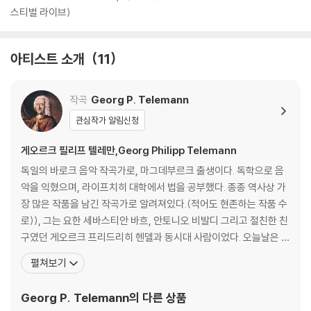
스티벌 라이브)
아티스트 소개
11
작곡
Georg P. Telemann
관심작가 알림신청
게오르크 필리프 텔레만,Georg Philipp Telemann
독일의 바로크 음악 작곡가로, 마그데부르크 출생이다. 독학으로 음
악을 익혔으며, 라이프치히 대학에서 법을 공부했다. 종종 역사상 가
장 많은 작품을 남긴 작곡가로 알려져있다.(적어도 현존하는 작품 수
로)), 그는 요한 세바스티안 바흐, 안토니오 비발디 그리고 절친한 친
구였던 게오르크 프리드리히 헨델과 동시대 사람이었다. 오늘날은 일
반적으로 바흐가 더 위대한 작곡자로 여겨지나, 당대에는 텔레만이
펼쳐보기
그의 음악적 능력으로 더욱 널리 인정받았다. 텔레만은 널리 여행하
면서 다양한 음악적 양식을 습득하고 이를 자신의 작품으로 결합시켰
Georg P. Telemann
의 다른 상품
다. 그는 비올라나 트럼펫 혹은 오보에나 하프시코드를 각