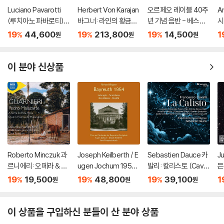
Luciano Pavarotti
Herbert Von Karajan
오르페오 레이블 40주
An
(루치아노 파바로티) -
바그너: 라인의 황금
년 기념 음반 - 베스트
시
이탈리아 오페라 리마
(Wagner: Das Rhein
녹음 40 (ORFEO 40t
회'
19
44,600
19
213,800
19
14,500
1
%
%
%
원
원
원
스터 (Tenor Arias Fr
gold) [3LP]
h Anniversary Editio
on
om Italian Opera) [L
n: 40 Ultimate Reco
P]
rdings)
이 분야 신상품
Roberto Minczuk 과
Joseph Keilberth / E
Sebastien Dauce 카
J
르니에리: 오페라 & 관
ugen Jochum 1954
발리: 칼리스토 (Cavall
든
현악 작품집 (Guarnier
년 바이로이트 페스티
i: La Calisto)
L
19
19,500
19
48,800
19
39,100
1
%
%
%
원
원
원
i: Pedro Malazarte)
벌 실황 (Wagner: Bay
d
reuth 1954)
이 상품을 구입하신 분들이 산 분야 상품