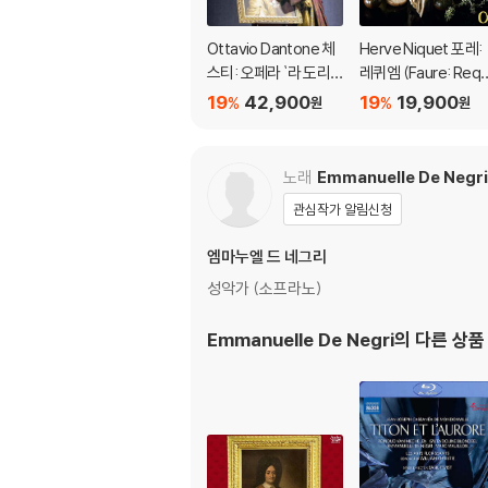
Ottavio Dantone 체
Herve Niquet 포레:
스티: 오페라 `라 도리`
레퀴엠 (Faure: Requ
(Cesti: La Dori)
em - Gounod: Mes
19
42,900
19
19,900
%
%
원
원
e de Clovis)
노래
Emmanuelle De Negri
관심작가 알림신청
엠마누엘 드 네그리
성악가 (소프라노)
Emmanuelle De Negri
의 다른 상품