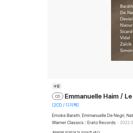
수입
Emmanuelle Haim / L
CD
2CD / 디지팩
Emoke Barath
Emmanuelle De Negri
Nat
Warner Classics
/
Erato Records
2022.0
첫번째 리뷰어가 되어주세요