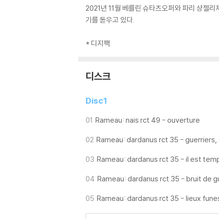
2021년 11월 베를린 슈타츠오퍼와 파리 샹젤
기를 돋우고 있다.
* 디지팩
디스크
Disc1
01
Rameau: nais rct 49 - ouverture
02
Rameau: dardanus rct 35 - guerriers,
03
Rameau: dardanus rct 35 - il est tem
04
Rameau: dardanus rct 35 - bruit de g
05
Rameau: dardanus rct 35 - lieux fun