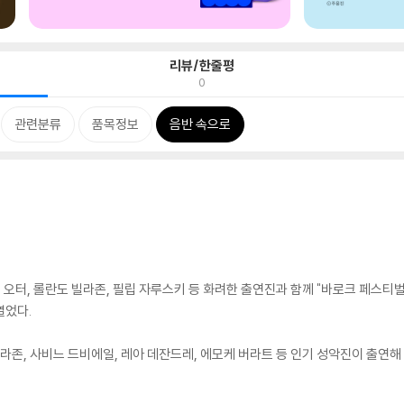
리뷰/한줄평
0
관련분류
품목정보
음반 속으로
폰 오터, 롤란도 빌라존, 필립 자루스키 등 화려한 출연진과 함께 "바로크 페스
열었다.
라존, 사비느 드비에일, 레아 데잔드레, 에모케 버라트 등 인기 성악진이 출연해 