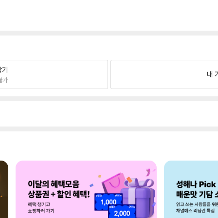
팔기
내 
불가