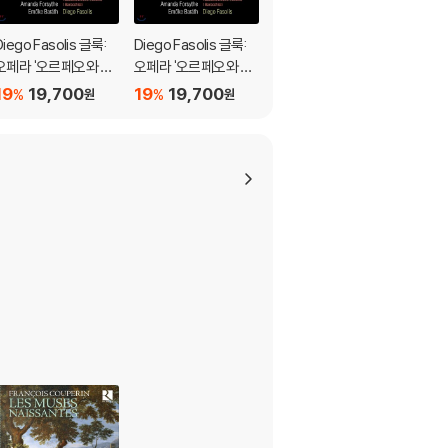
Diego Fasolis 글룩:
Diego Fasolis 글룩:
Boston Early Music F
오페라 '오르페오와 에
오페라 '오르페오와 에
estival 스테파니: 사랑
우리디체' (Gluck: Orf
우리디체' (Gluck: Orf
과 열정의 이중창 (Ag
19
19,700
19
19,700
19
15,800
%
%
%
원
원
원
o ed Euridic)
eo ed Euridic)
ostino Steffani: Due
ts of Love and Passi
on)