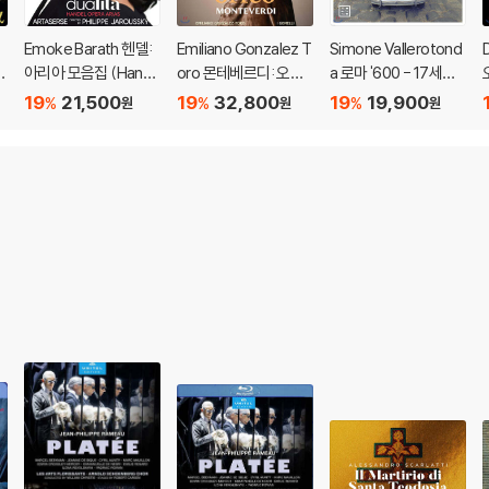
Emoke Barath 헨델:
Emiliano Gonzalez T
Simone Vallerotond
i
아리아 모음집 (Hand
oro 몬테베르디: 오페
a 로마 '600 - 17세기
s
el: Arias - Dualita)
라 '오르페오' 전곡 (Mo
로마의 음악 여행 (Ro
19
21,500
19
32,800
19
19,900
%
%
%
원
원
원
nteverdi: L'Orfeo)
ma '600)
e