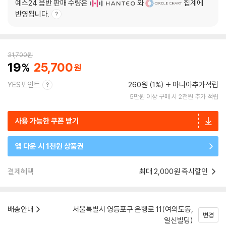
예스24 음반 판매 수량은
와
집계에
반영됩니다.
31,700
원
19
25,700
YES포인트
260원 (1%)
마니아추가적립
5만원 이상 구매 시 2천원 추가 적립
사용 가능한 쿠폰 받기
앱 다운 시 1천원 상품권
결제혜택
최대 2,000원 즉시할인
배송안내
서울특별시 영등포구 은행로 11(여의도동,
변경
일신빌딩)