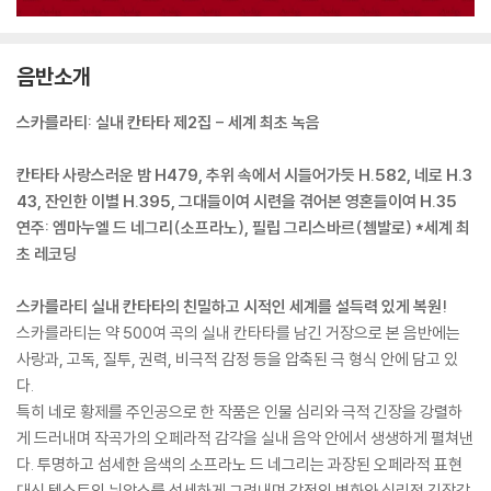
음반소개
스카를라티: 실내 칸타타 제2집 - 세계 최초 녹음
칸타타 사랑스러운 밤 H479, 추위 속에서 시들어가듯 H.582, 네로 H.3
43, 잔인한 이별 H.395, 그대들이여 시련을 겪어본 영혼들이여 H.35
연주: 엠마누엘 드 네그리(소프라노), 필립 그리스바르(쳄발로) *세계 최
초 레코딩
스카를라티 실내 칸타타의 친밀하고 시적인 세계를 설득력 있게 복원!
스카를라티는 약 500여 곡의 실내 칸타타를 남긴 거장으로 본 음반에는
사랑과, 고독, 질투, 권력, 비극적 감정 등을 압축된 극 형식 안에 담고 있
다.
특히 네로 황제를 주인공으로 한 작품은 인물 심리와 극적 긴장을 강렬하
게 드러내며 작곡가의 오페라적 감각을 실내 음악 안에서 생생하게 펼쳐낸
다. 투명하고 섬세한 음색의 소프라노 드 네그리는 과장된 오페라적 표현
대신 텍스트의 뉘앙스를 섬세하게 그려내며 감정의 변화와 심리적 긴장감