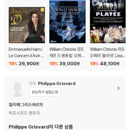
Emmanuelle Haim /
William Christie 장조
William Christie 라모:
Le Concert d'Astre
제프 드 몽동빌: 오페라
오페라 '플라테' (Jean
e 새로운 바로크 페스
'티통과 오로르' (Jean
Philippe Rameau: Pl
19
26,900
19
39,000
19
48,100
%
%
%
원
원
원
티벌 (Une Nouvelle F
-Joseph Cassanea
atee)
ete Baroque!)
de Mondonville: Tito
n et l'Aurore)
연주
Philippe Grisvard
관심작가 알림신청
필리페 그리스바르트
하프시코드 연주자
Philippe Grisvard
의 다른 상품