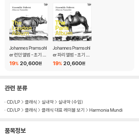
Johannes Pramsohl
Johannes Pramsohl
er 런던 앨범 - 초기 잉
er 파리 앨범 - 초기 프
글랜드의 트리오 소나
랑스의 트리오 소나타
19
20,600
19
20,600
%
%
원
원
타집 (The London Al
집 (The Paris Albu
bum)
m)
관련 분류
CD/LP
클래식
실내악
실내악 (수입)
CD/LP
클래식
클래식 대표 레이블 보기
Harmonia Mundi
품목정보