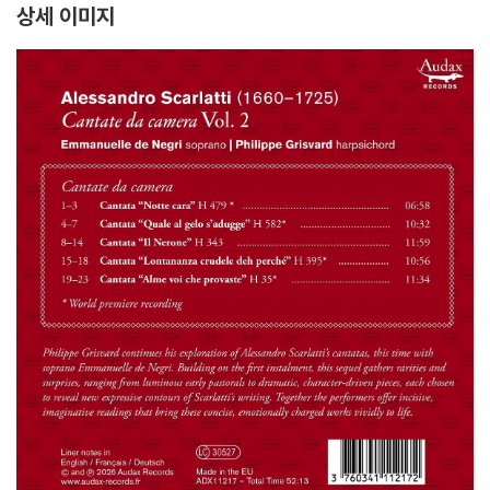
ol. 2)
One Hope. (FR-76
ph
상세 이미지
2))