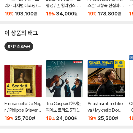
라가 디지털 레코딩 (1
행성 / 존 윌리엄스: 스
스존: 교향곡 전집과 오
르
996~2010) (The Co
타워즈 모음곡 (Gusta
라토리오 (Mendelss
ol
19
193,100
19
34,000
19
178,800
1
%
%
%
원
원
원
mplete Praga Digital
v Holst: The Planet
ohn: Symphonies &
[
s Recordings) [31C
s) [SHM-CD]
Oratorios) [7 SACD
D]
Hybrid]
이 상품의 태그
#세계최초녹음
Emmanuelle De Neg
Trio Gaspard 하이든:
Anastasiia Larchiko
C
ri / Philippe Grisvard
피아노 트리오 5집 (Ha
va / Mykhailo Diordii
-
스카를라티: 실내 칸타
ydn: The Complete
ev 피아노 2중주 연주
교
19
25,700
19
24,000
19
25,500
1
%
%
%
원
원
원
타 Vol .2 (Scarlatti: C
Piano Trios Vol. 5)
집 (Piano Duo / Four
협
antata Da Camera V
Hands. Two Hearts.
o