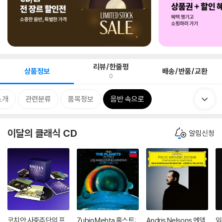
리뷰/한줄평
상품정보
배송/반품/교환
0
소개
관련분류
품목정보
음반 속으로
이달의 클래식 CD
알림신청
코치안 사중주단의 프
Zubin Mehta 홀스트:
Andris Nelsons 멘델
임