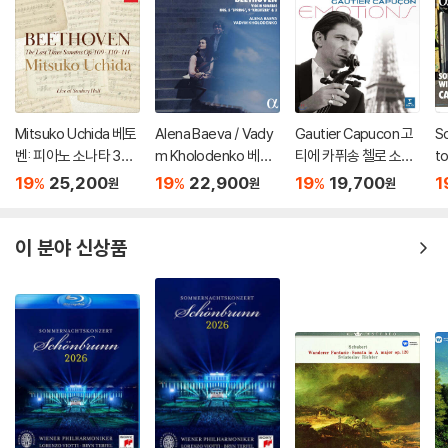
Mitsuko Uchida 베토
Alena Baeva / Vady
Gautier Capucon 고
S
벤: 피아노 소나타 30-
m Kholodenko 베토
티에 카퓌송 첼로 소품
t
32번 (Beethoven: Pi
벤: 바이올린 소나타 5
집 (Emotions)
주
19
25,200
19
22,900
19
19,700
1
%
%
%
원
원
원
ano Sonatas Opp 10
번 '봄', 9번 '크로이처',
Bo
9 110 & 111)
3번 (Beethoven: Vio
n
lin Sonatas Nos. 5 "S
77
이 분야 신상품
pring", 9 'Kreutzer" &
3)