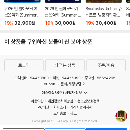
2026 빈 필하모닉 여
2026 빈 필하모닉 여
Sviatoslav Richter 슈
Sv
름음악회 (Summer Ni
름음악회 (Summer Ni
베르트: 방랑자의 환상
베
ght Concert 2026)
ght Concert 2026)
곡 (Schubert: Wand
'송
19
32,900
19
30,000
19
30,400
1
%
%
%
원
원
원
[Blu-ray]
[DVD]
erer Fantasy) [HQC
no
D]
u
이 상품을 구입하신 분들이 산 분야 상품
로그인
최근 본 상품
주문/배송
고객센터 1544-3800
티켓 1544-6399
중고샵 1566-4295
eBook 1:1문의/채팅상담
예스이십사(주) 사업자 정보
이용약관
개인정보처리방침
청소년보호정책
PC버전
회사소개
거래처관계자께
도서홍보
광고
Copyright © YES24 Corp. All Rights Reserved.
MATOM1