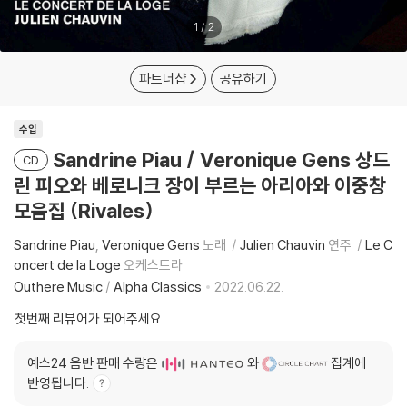
1
/
2
파트너샵
공유하기
수입
Sandrine Piau / Veronique Gens 상드
CD
린 피오와 베로니크 장이 부르는 아리아와 이중창
모음집 (Rivales)
Sandrine Piau
Veronique Gens
노래
Julien Chauvin
연주
Le C
oncert de la Loge
오케스트라
Outhere Music
/
Alpha Classics
2022.06.22.
첫번째 리뷰어가 되어주세요
예스24 음반 판매 수량은
와
집계에
반영됩니다.