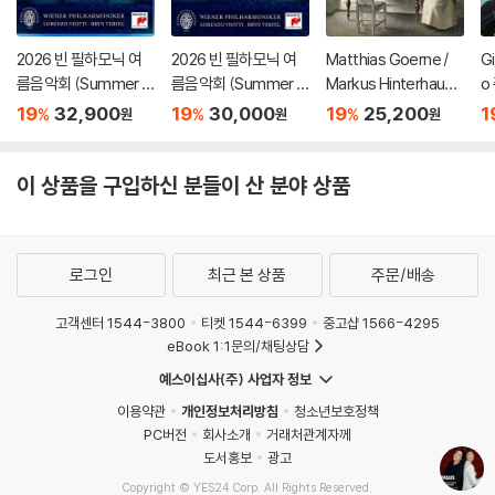
2026 빈 필하모닉 여
2026 빈 필하모닉 여
Matthias Goerne /
G
름음악회 (Summer Ni
름음악회 (Summer Ni
Markus Hinterhause
o
ght Concert 2026)
ght Concert 2026)
r 슈만: 황혼 (가곡집)
가
19
32,900
19
30,000
19
25,200
1
%
%
%
원
원
원
[Blu-ray]
[DVD]
(Schumann: Zwielic
집
ht)
S
이 상품을 구입하신 분들이 산 분야 상품
로그인
최근 본 상품
주문/배송
고객센터 1544-3800
티켓 1544-6399
중고샵 1566-4295
eBook 1:1문의/채팅상담
예스이십사(주) 사업자 정보
이용약관
개인정보처리방침
청소년보호정책
PC버전
회사소개
거래처관계자께
도서홍보
광고
Copyright © YES24 Corp. All Rights Reserved.