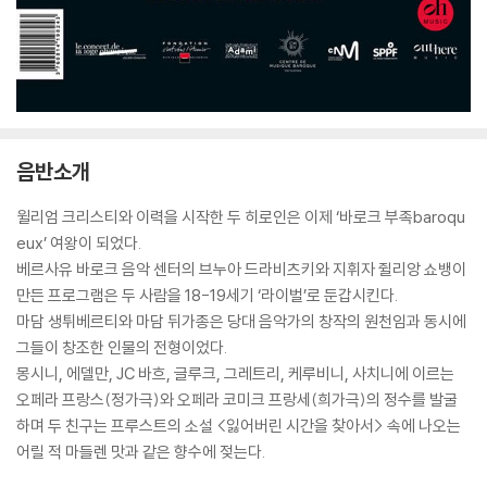
음반소개
윌리엄 크리스티와 이력을 시작한 두 히로인은 이제 ‘바로크 부족baroqu
eux’ 여왕이 되었다.
베르사유 바로크 음악 센터의 브누아 드라비츠키와 지휘자 쥘리앙 쇼뱅이
만든 프로그램은 두 사람을 18-19세기 ‘라이벌’로 둔갑시킨다.
마담 생튀베르티와 마담 뒤가종은 당대 음악가의 창작의 원천임과 동시에
그들이 창조한 인물의 전형이었다.
몽시니, 에델만, JC 바흐, 글루크, 그레트리, 케루비니, 사치니에 이르는
오페라 프랑스(정가극)와 오페라 코미크 프랑세(희가극)의 정수를 발굴
하며 두 친구는 프루스트의 소설 <잃어버린 시간을 찾아서> 속에 나오는
어릴 적 마들렌 맛과 같은 향수에 젖는다.