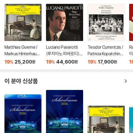
Matthias Goerne /
Luciano Pavarotti
Teodor Currentzis /
R
Markus Hinterhause
(루치아노 파바로티) -
Patricia Kopatchinsk
미
r 슈만: 황혼 (가곡집)
이탈리아 오페라 리마
aja 차이코프스키: 바이
ss
19
25,200
19
44,600
19
17,900
1
%
%
%
원
원
원
(Schumann: Zwielic
스터 (Tenor Arias Fr
올린 협주곡 / 스트라빈
3
ht)
om Italian Opera) [L
스키: 결혼 - 테오도르
P]
쿠렌치스
이 분야 신상품