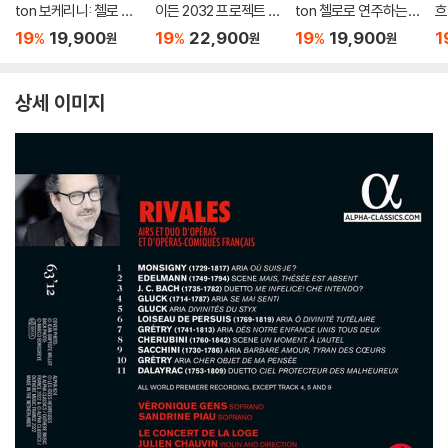
ton 보케리니: 첼로 협
이든 2032 프로젝트 1
ton 첼로로 연주하는
흐
주곡 편곡 버전 (Luigi
9집 - 교향곡 52번, 4
유대인의 노래 (Chant
작
19
19,900
19
22,900
19
19,900
1
%
%
%
원
원
원
Boccherini: Cello Co
4번 '슬픔', 108번 (Ha
s Juifs)
So
ncertos G.479, G.4
ydn 2032, Vol. 19 - T
l:
77, G.476)
rauer)
상세 이미지