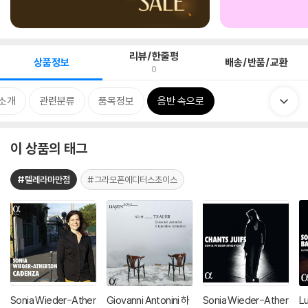
리뷰/한줄평
상품정보
배송/반품/교환
0
소개
관련분류
품목정보
음반 속으로
이 상품의 태그
#텔레라마만점
#그라모폰에디터스초이스
Sonia Wieder-Ather
Giovanni Antonini 하
Sonia Wieder-Ather
Lu