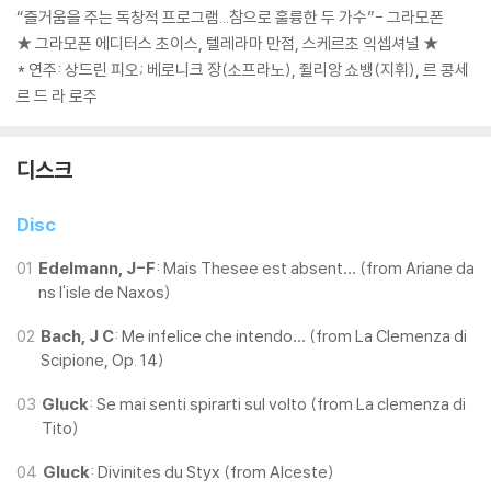
“즐거움을 주는 독창적 프로그램...참으로 훌륭한 두 가수”- 그라모폰
★ 그라모폰 에디터스 초이스, 텔레라마 만점, 스케르초 익셉셔널 ★
* 연주: 상드린 피오; 베로니크 장(소프라노), 쥘리앙 쇼뱅(지휘), 르 콩세
르 드 라 로주
디스크
Disc
01
Edelmann, J-F
: Mais Thesee est absent… (from Ariane da
ns l'isle de Naxos)
02
Bach, J C
: Me infelice che intendo… (from La Clemenza di
Scipione, Op. 14)
03
Gluck
: Se mai senti spirarti sul volto (from La clemenza di
Tito)
04
Gluck
: Divinites du Styx (from Alceste)