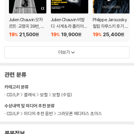
Julien Chauvin 모차
Julien Chauvin 비발
Philippe Jaroussky
르트: 교향곡 39번, 신
디: 사계 & 라 폴리아
필립 자루스키 후기 바
포니아 콘체르탄테 (M
(Vivaldi: Le Quattro
로크 시대 아리아 모음
19
21,500
19
19,900
19
25,400
%
%
%
원
원
원
ozart: Sinfonia Conc
Stagioni & La Follia)
집 (Forgotten Arias)
ertante, Symphony
더보기
No. 39 & Cosi Fan Tu
tte Overture)
관련 분류
카테고리 분류
CD/LP
클래식
보컬
보컬 (수입)
수상내역 및 미디어 추천 분류
CD/LP
미디어 추천 음반
그라모폰 에디터스 초이스
품목정보