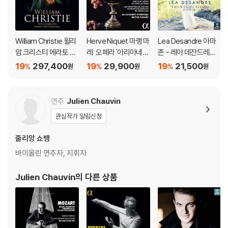
William Christie 윌리
Herve Niquet 마랭 마
Lea Desandre 아마
암 크리스티 에라토 레
레: 오페라 '아리아네와
존 - 레아 데잔드레가
이블 녹음 전집 (The C
바쿠스' 전곡 (Marais:
부르는 바로크 아리아
19
297,400
19
29,900
19
21,500
%
%
%
원
원
원
omplete Erato Reco
Ariane et Bacchus)
(Amazone)
rdings)
연주
Julien Chauvin
관심작가 알림신청
줄리앙 쇼뱅
바이올린 연주자, 지휘자
Julien Chauvin
의 다른 상품