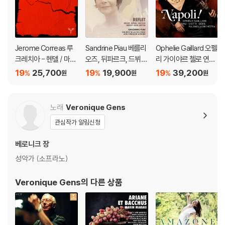
Jerome Correas 루
Sandrine Piau 베를리
Ophelie Gaillard 오펠
크레치아 - 헨델 / 마르
오즈, 뒤파르크, 드뷔
리 가이야르 첼로 연주
첼로 / 스카를라티 (Lu
시, 라벨 가곡집 (Refle
집 (Napoli!)
19
25,700
19
19,900
19
39,200
%
%
%
원
원
원
crezia Portraits De F
t)
emme)
노래
Veronique Gens
관심작가 알림신청
베로니크 장
성악가 (소프라노)
Veronique Gens
의 다른 상품