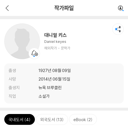
작가파일
대니얼 키스
Daniel keyes
해외작가
문학가
출생
1927년 08월 09일
사망
2014년 06월 15일
출생지
뉴욕 브루클린
직업
소설가
국내도서 (4)
외국도서 (13)
eBook (2)