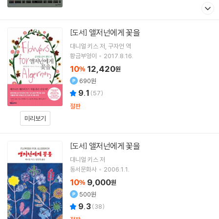
앨저넌에게 꽃을
[도서]
대니얼 키스
저
구자언
역
황금부엉이
2017.8.16.
10
12,420
%
원
690원
9.1
(
57
)
절판
미리보기
앨저넌에게 꽃을
[도서]
대니얼 키스
저
동서문화사
2006.1.1.
10
9,000
%
원
500원
9.3
(
38
)