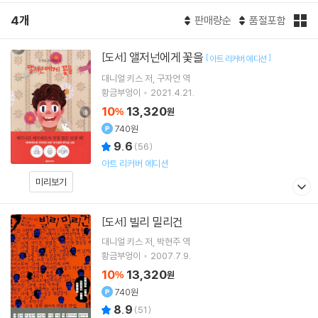
4개
판매량순
품절포함
앨저넌에게 꽃을
[도서]
[
]
아트 리커버 에디션
대니얼 키스
저
구자언
역
황금부엉이
2021.4.21.
10
13,320
%
원
740원
9.6
(
56
)
아트 리커버 에디션
미리보기
빌리 밀리건
[도서]
대니얼 키스
저
박현주
역
황금부엉이
2007.7.9.
10
13,320
%
원
740원
8.9
(
51
)