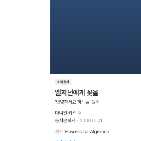
소득공제
앨저넌에게 꽃을
'안녕하세요 하느님' 원작
대니얼 키스
저
동서문화사
2006.01.01.
원제
Flowers for Algernon