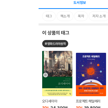
도서정보
태그
책소개
목차
저자 소개
이 상품의 태그
#영화드라마원작
오디세이아
프로젝트 헤일메리
10
24,300
10
19,800
%
%
원
원