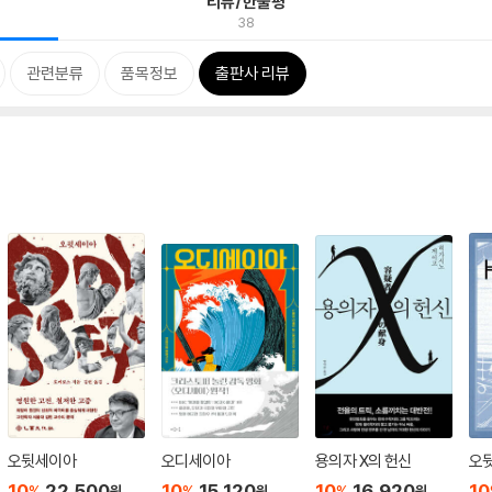
리뷰/한줄평
38
관련분류
품목정보
출판사 리뷰
오뒷세이아
오디세이아
용의자 X의 헌신
오
10
22,500
10
15,120
10
16,920
10
%
%
%
원
원
원