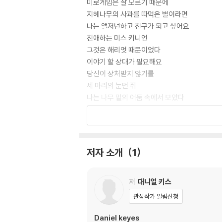
미로게임은 잘 모르기 때문에
지혜나무의 사과를 따먹은 별이라면
나는 앨저넌하고 친구가 되고 싶어요
친애하는 미스 키니언
그것은 해리엇 때문이었다
이야기 할 상대가 필요해요
당신이 상처받지 않기를
세 마리의 눈먼 쥐
나는 나무 밑의 어둠 속에서 보았다
과거를 향해 열린 빵가게 창문
내 방이라고 하는 안전지대
배운다는 것의 기묘함
자기만의 방
저자 소개
1
그가 나를 기억하지 못한다면?
그녀는 나를 취하게 한다
들어갈 곳이 없다. 길도, 방도, 여자도
저
대니얼 키스
저돌적이고 폭발적이며 일상적 궤도를 벗어난
관심작가 알림신청
구원은 없다
인간이 소유할 수 있는 가장 멋진 것
Daniel keyes