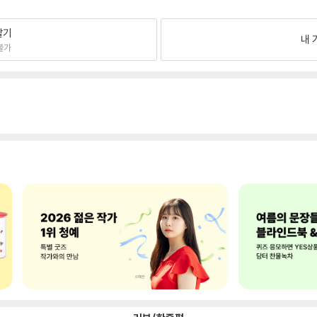
팔기
내 
불가