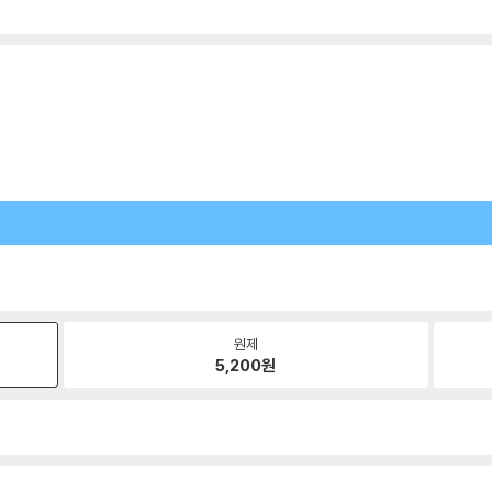
원제
5,200
원