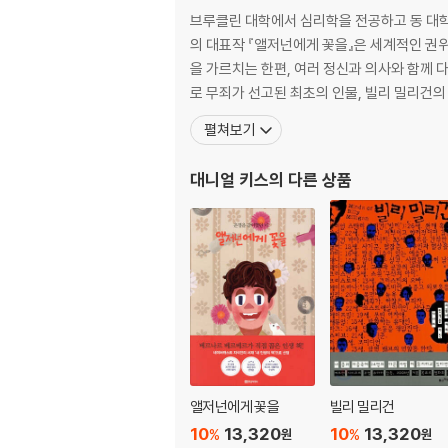
작업은 끝났고 데이터는 갖춰졌다
브루클린 대학에서 심리학을 전공하고 동 대학
우리에게는 누군가가 필요해
의 대표작 『앨저넌에게 꽃을』은 세계적인 권
빛의 동굴 속으로
을 가르치는 한편, 여러 정신과 의사와 함께
창 너머의 인생
로 무죄가 선고된 최초의 인물, 빌리 밀리건의
풍차와 용
펼쳐보기
어쩌다 우리 집을 지나갈 일이 잇으면
대니얼 키스
의 다른 상품
인생이란 진정 무엇인가요- 김인영
대니얼 키스에 대하여
앨저넌에게 꽃을
빌리 밀리건
10
13,320
10
13,320
%
%
원
원