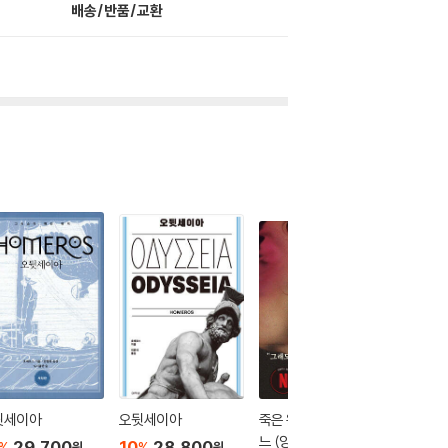
배송/반품/교환
뒷세이아
오뒷세이아
죽은 왕녀를 위한 파반
오늘 밤,
느 (양장 특별판)
랑이 사
29,700
10
28,800
%
%
원
원