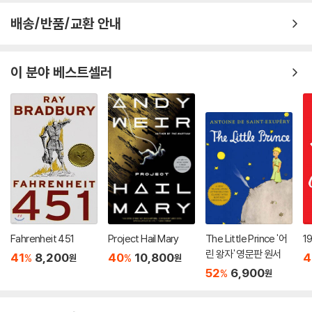
배송/반품/교환 안내
이 분야 베스트셀러
Fahrenheit 451
Project Hail Mary
The Little Prince '어
1
린 왕자' 영문판 원서
41
8,200
40
10,800
4
%
%
원
원
52
6,900
%
원