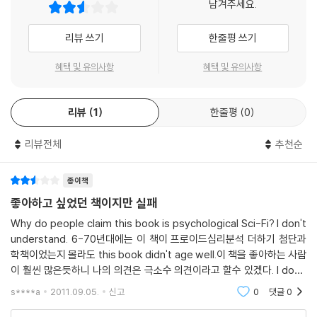
남겨주세요.
리뷰 쓰기
한줄평 쓰기
혜택 및 유의사항
혜택 및 유의사항
리뷰
1
한줄평
0
리뷰전체
추천순
종이책
좋아하고 싶었던 책이지만 실패
Why do people claim this book is psychological Sci-Fi? I don't
understand. 6-70년대에는 이 책이 프로이드심리분석 더하기 첨단과
학책이었는지 몰라도 this book didn't age well.이 책을 좋아하는 사람
이 훨씬 많은듯하니 나의 의견은 극소수 의견이라고 할수 있겠다. I don't
hate this book, but I don't think it's great either. I managed to f
s****a
2011.09.05.
신고
0
댓글
0
inish the book and it was ok.