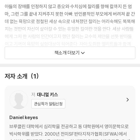
아들의 장애를 인정하지 않고 증오와 수치심에 찰리를 향해 칼까지 든 엄
마, 그런 그를 끝내 지켜주지 못한 아빠. 반인륜적인 부모에게 버려져 끝 간
데 없는 욕망으로 점철된 세상 속으로 내쳐졌던 찰리는 어리숙해도 똑똑해
지는 것만이 자신이 살아갈 수 있는 유일한 길이란 것을 안다. 세상 사람들
에게 그저 한 사람의 인간이고자 했던 찰리는 교수의 제안을 선뜻 받아들
이고 기꺼이 욕망의 실험대상이 되어준다. 자아 도취한 엘리트들과 함께
신의 영역을 침범하게 된 찰리, 어둠에서 빛으로 나아가려는 그에게 과연
책소개 더보기
온전한 행복과 자유가 기다리고 있을까?
이 책은 SF계의 노벨상이라고 평가받는 휴고상과 네뷸러상을 수상하였다.
저자 소개
1
미국에서 출간되자마자 엄청난 반향을 일으켜 전 세계 30개국에 출간된
초베스트셀러이자 전 세계적으로 영화, 드라마, 연극, 뮤지컬로 제작되었
저
대니얼 키스
으며 50년이 넘는 시간 동안 수많은 제작자들이 선택한 만큼 시공간을 초
월하여 인간사회에 큰 깨달음과 여운을 주는 고전이 되었다.
관심작가 알림신청
Daniel keyes
With more than five million copies sold, Flowers for Algernon i
s the beloved, classic story of a mentally disabled man whose
브루클린 대학에서 심리학을 전공하고 동 대학원에서 영미문학으로
experimental quest for intelligence mirrors that of Algernon, a
박사학위를 받았다. 2000년 전미SF판타지작가협회(SFWA)에서