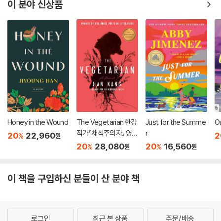
이 분야 신상품
Honey in the Wound
The Vegetarian 한강
Just for the Summe
O
작가『채식주의자』 영문
r
20
22,960
2
%
원
판 (미국판)
20
28,080
20
16,560
%
%
원
원
이 책을 구입하신 분들이 산 분야 책
로그인
최근 본 상품
주문/배송