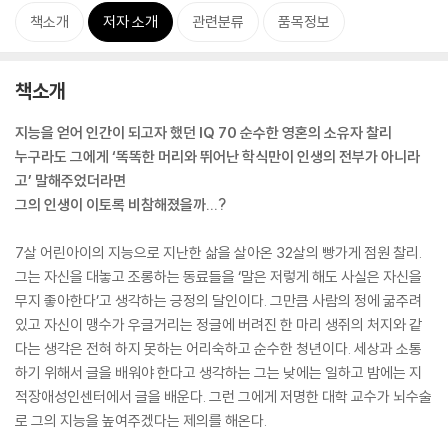
책소개
저자 소개
관련분류
품목정보
책소개
지능을 얻어 인간이 되고자 했던 IQ 70 순수한 영혼의 소유자 찰리
누구라도 그에게 ‘똑똑한 머리와 뛰어난 학식만이 인생의 전부가 아니라
고’ 말해주었더라면
그의 인생이 이토록 비참해졌을까...?
7살 어린아이의 지능으로 지난한 삶을 살아온 32살의 빵가게 점원 찰리.
그는 자신을 대놓고 조롱하는 동료들을 ‘말은 저렇게 해도 사실은 자신을
무지 좋아한다’고 생각하는 긍정의 달인이다. 그만큼 사람의 정에 굶주려
있고 자신이 맹수가 우글거리는 정글에 버려진 한 마리 생쥐의 처지와 같
다는 생각은 전혀 하지 못하는 어리숙하고 순수한 청년이다. 세상과 소통
하기 위해서 글을 배워야 한다고 생각하는 그는 낮에는 일하고 밤에는 지
적장애성인센터에서 글을 배운다. 그런 그에게 저명한 대학 교수가 뇌수술
로 그의 지능을 높여주겠다는 제의를 해온다.