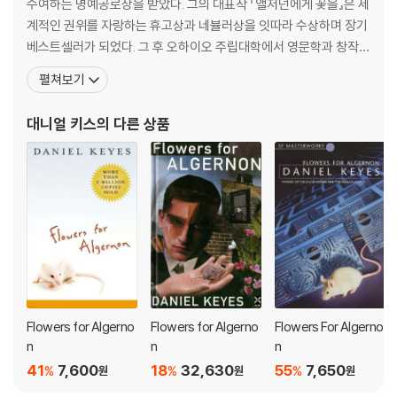
n extraordinary lab mouse. In poignant diary entries, Charlie tel
수여하는 명예공로상을 받았다. 그의 대표작 『앨저넌에게 꽃을』은 세
ls how a brain operation increases his IQ and changes his life. A
계적인 권위를 자랑하는 휴고상과 네뷸러상을 잇따라 수상하며 장기
s the experimental procedure takes effect, Charlie's intelligen
베스트셀러가 되었다. 그 후 오하이오 주립대학에서 영문학과 창작을
ce expands until it surpasses that of the doctors who enginee
가르치는 한편, 여러 정신과 의사와 함께 다중인격 환자를 직접 관찰
펼쳐보기
red his metamorphosis. The experiment seems to be a scient
하며 다중인격장애(정식 명칭 : 해리성정체장애)에 대해 연구하기 시
ific breakthrough of paramount importance?until Algernon be
작했다. 법원에서 다중인격장애로 무죄가 선고된 최초의 인물, 빌리
대니얼 키스
의 다른 상품
gins his sudden, unexpected deterioration. Will the same hap
밀리건의 실화를 극화한 『빌리 밀리건』은 전 세계적으로 엄청난
pen to Charlie? An American classic that inspired the award-w
inning movie Charly.
Flowers for Algerno
Flowers for Algerno
Flowers For Algerno
n
n
n
41
7,600
18
32,630
55
7,650
%
%
%
원
원
원