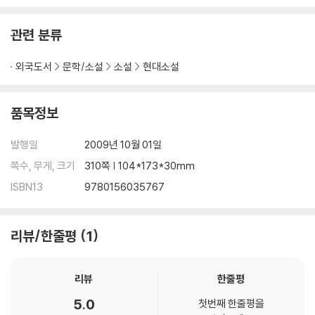
관련 분류
외국도서
문학/소설
소설
현대소설
품목정보
발행일
2009년 10월 01일
쪽수, 무게, 크기
310쪽 | 104*173*30mm
ISBN13
9780156035767
리뷰/한줄평
1
리뷰
한줄평
5.0
첫번째 한줄평을