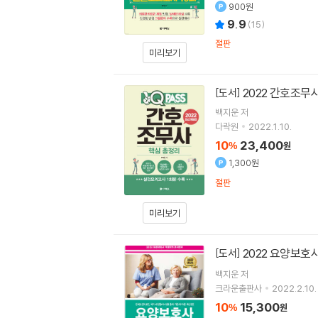
900원
9.9
(
15
)
절판
미리보기
2022 간호조무
[도서]
백지운
저
다락원
2022.1.10.
10
23,400
%
원
1,300원
절판
미리보기
2022 요양보호
[도서]
백지운
저
크라운출판사
2022.2.10.
10
15,300
%
원