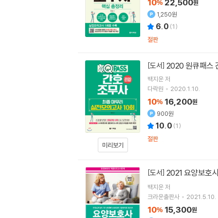
10
22,500
%
원
1,250원
6.0
(
1
)
절판
2020 원큐패스
[도서]
백지운
저
다락원
2020.1.10.
10
16,200
%
원
900원
10.0
(
1
)
절판
미리보기
2021 요양보호
[도서]
백지운
저
크라운출판사
2021.5.10.
10
15,300
%
원