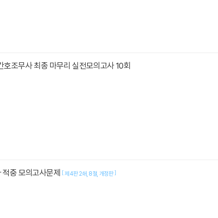
 간호조무사 최종 마무리 실전모의고사 10회
사 적중 모의고사문제
[
]
제4판 2쇄
8절
개정판