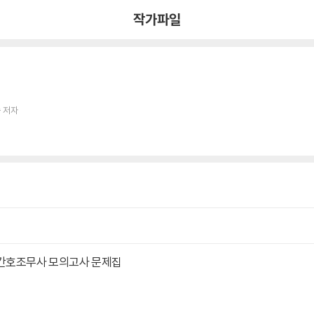
작가파일
 저자
 간호조무사 모의고사 문제집