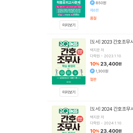
850원
제6판
품절
미리보기
2023 간호조무
[도서]
백지운
저
다락원
2023.1.10.
10
23,400
%
원
1,300원
절판
미리보기
2024 간호조무
[도서]
백지운
저
다락원
2024.1.10.
10
23,400
%
원