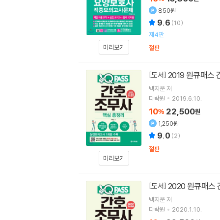
850원
9.6
(
10
)
제4판
미리보기
절판
2019 원큐패스
[도서]
백지운
저
다락원
2019.6.10.
10
22,500
%
원
1,250원
9.0
(
2
)
절판
미리보기
2020 원큐패스
[도서]
백지운
저
다락원
2020.1.10.