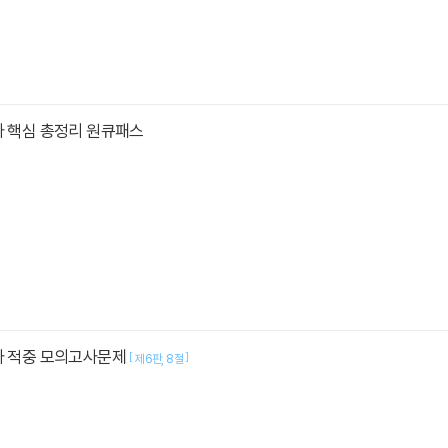
사 핵심 총정리 원큐패스
사 적중 모의고사문제
[
]
제6판
8절