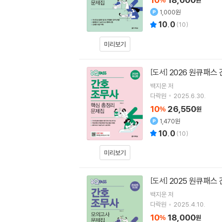
%
원
1,000원
10.0
(
10
)
미리보기
2026 원큐패스
[도서]
백지운
저
다락원
2025.6.30.
10
26,550
%
원
1,470원
10.0
(
10
)
미리보기
2025 원큐패스
[도서]
백지운
저
다락원
2025.4.10.
10
18,000
%
원