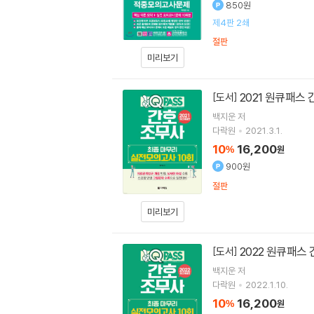
850원
제4판 2쇄
절판
미리보기
2021 원큐패스
[도서]
백지운
저
다락원
2021.3.1.
10
16,200
%
원
900원
절판
미리보기
2022 원큐패스
[도서]
백지운
저
다락원
2022.1.10.
10
16,200
%
원