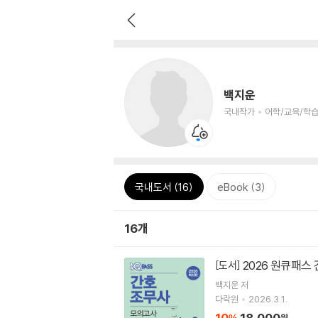
백지운
국내작가
어학/교육/학습
국내도서 (16)
eBook (3)
16개
2026 원큐패스
[도서]
백지운
저
다락원
2026.3.1.
10
18,000