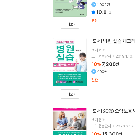
1,000원
10.0
(
2
)
절판
미리보기
병원 실습 체크
[도서]
백지운
저
크라운출판사
2019.1.10.
10
7,200
%
원
400원
절판
미리보기
2020 요양보
[도서]
백지운
저
크라운출판사
2020.3.17.
10
15,300
%
원