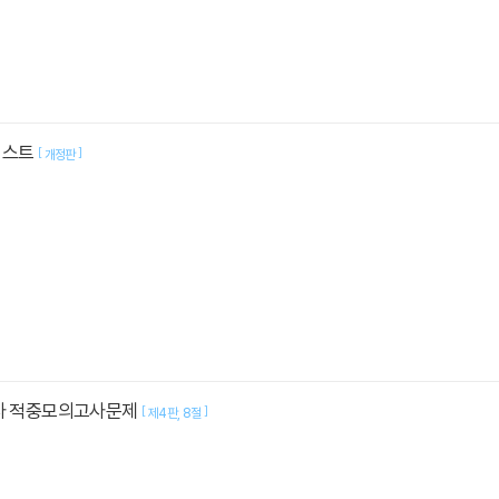
리스트
[
]
개정판
호사 적중모의고사문제
[
]
제4판
8절