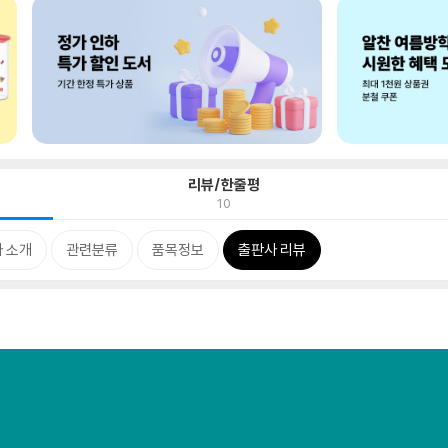
리뷰/한줄평
10
 소개
관련분류
품목정보
출판사 리뷰