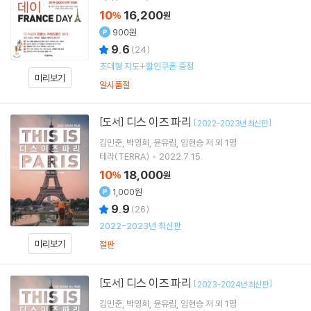
10
16,200
%
원
900원
9.6
(
24
)
초대형 지도+할인쿠폰 증정
미리보기
일시품절
디스 이즈 파리
[도서]
[
]
2022-2023년 최신판
김민준
박영희
윤유림
임현승
저 외 1명
테라(TERRA)
2022.7.15.
10
18,000
%
원
1,000원
9.9
(
26
)
2022-2023년 최신판
미리보기
절판
디스 이즈 파리
[도서]
[
]
2023-2024년 최신판
김민준
박영희
윤유림
임현승
저 외 1명