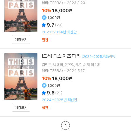
테라(TERRA)
2023.3.20.
10
18,000
%
원
1,000원
9.7
(
29
)
2023-2024년 최신판
미리보기
절판
디스 이즈 파리
[도서]
[
]
2024~2025년 최신판
김민준
박영희
윤유림
임현승
저 외 1명
테라(TERRA)
2024.5.17.
10
18,000
%
원
1,000원
9.6
(
21
)
2024~2025년 최신판
미리보기
절판
1