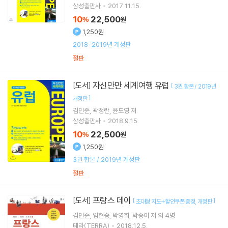
삼성출판사
2017.11.15.
10
22,500
%
원
1,250원
2018-2019년 개정판
절판
자신만만 세계여행 유럽
[도서]
[
3권 합본 / 2019년
]
개정판
김민준
곽정란
윤도영
저
삼성출판사
2018.9.15.
10
22,500
%
원
1,250원
3권 합본 / 2019년 개정판
절판
프랑스 데이
[도서]
[
]
초대형 지도+할인쿠폰 증정
개정판
김민준
임현승
박영희
박송이
저 외 4명
테라(TERRA)
2018.12.5.