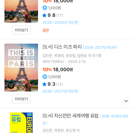
10
18,000
%
원
1,000원
9.8
(
17
)
2025~2026년 최신판
미리보기
절판
디스 이즈 파리
[도서]
[
]
2026~2027년 최신판
김민준
박영희
윤유림
임현승
저 외 1명
테라(TERRA)
2026.2.10.
10
18,000
%
원
1,000원
9.3
(
12
)
2026~2027년 최신판
미리보기
자신만만 세계여행 유럽
[도서]
[
2018-2019년 개정
]
판
김민준
곽정란
윤도영
저