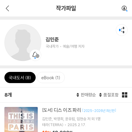
작가파일
김민준
국내작가
예술/여행 저자
국내도서 (8)
eBook (1)
8개
판매량순
품절포함
디스 이즈 파리
[도서]
[
]
2025~2026년 최신판
김민준
박영희
윤유림
임현승
저 외 1명
테라(TERRA)
2025.2.17.