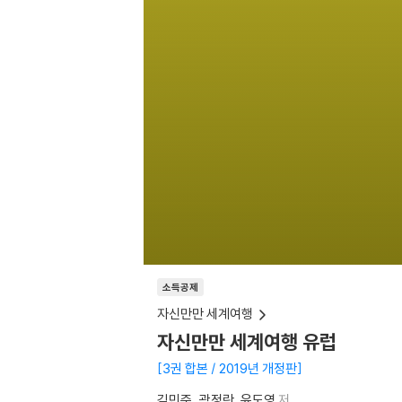
소득공제
자신만만 세계여행
자신만만 세계여행 유럽
3권 합본 / 2019년 개정판
김민준
곽정란
윤도영
저