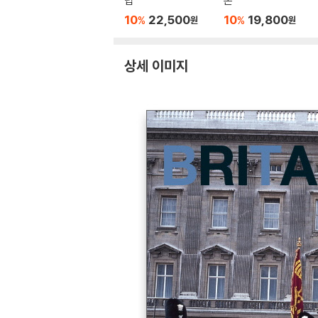
럽
본
10
22,500
10
19,800
%
%
원
원
상세 이미지