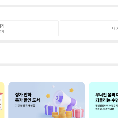
팔기
내 
불가