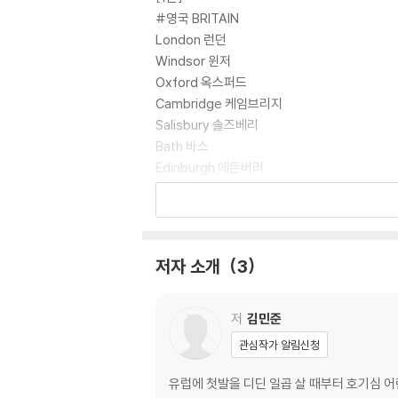
#영국 BRITAIN
London 런던
Windsor 윈저
Oxford 옥스퍼드
Cambridge 케임브리지
Salisbury 솔즈베리
Bath 바스
Edinburgh 에든버러
Glasgow 글래스고
Inverness 인버네스
#아일랜드 IRELAND
Dublin 더블린
저자 소개
3
#벨기에·룩셈부르크 BELGIUM·LUXEMBOU
Bruxelles 브뤼셀
Brugge 브루게
저
김민준
Luxembourg 룩셈부르크
관심작가 알림신청
#네덜란드 NETHERLANDS
Amsterdam 암스테르담
유럽에 첫발을 디딘 일곱 살 때부터 호기심 어