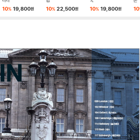
나다
럽
국
본
10
19,800
10
22,500
10
19,800
10
%
%
%
원
원
원