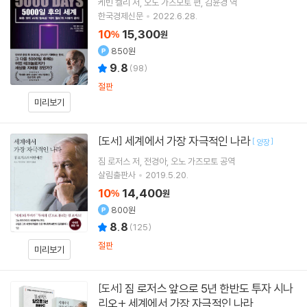
케빈 켈리
저
오노 가즈모토
편
김윤경
역
한국경제신문
2022.6.28.
10
15,300
%
원
850원
9.8
(
98
)
절판
미리보기
세계에서 가장 자극적인 나라
[도서]
[
]
양장
짐 로저스
저
전경아
오노 가즈모토
공역
살림출판사
2019.5.20.
10
14,400
%
원
800원
8.8
(
125
)
절판
미리보기
짐 로저스 앞으로 5년 한반도 투자 시나
[도서]
리오+ 세계에서 가장 자극적인 나라