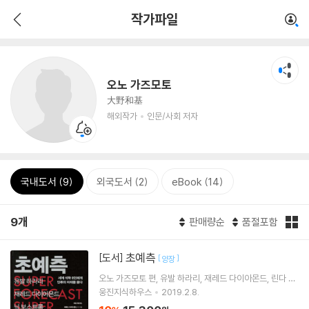
작가파일
오노 가즈모토
大野和基
해외작가
인문/사회 저자
국내도서 (9)
외국도서 (2)
eBook (14)
9개
판매량순
품절포함
초예측
[도서]
[
]
양장
오노 가즈모토
편
유발 하라리
재레드 다이아몬드
린다 그
래튼
공저 외 6명
웅진지식하우스
2019.2.8.