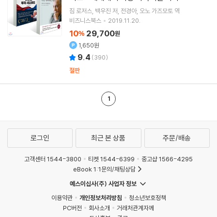
짐 로저스
백우진
저
전경아
오노 가즈모토
역
비즈니스북스
2019.11.20.
10
29,700
%
원
1,650원
9.4
(
390
)
절판
1
로그인
최근 본 상품
주문/배송
고객센터 1544-3800
티켓 1544-6399
중고샵 1566-4295
eBook 1:1문의/채팅상담
예스이십사(주) 사업자 정보
이용약관
개인정보처리방침
청소년보호정책
PC버전
회사소개
거래처관계자께