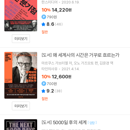
버
저 외 6명
한스미디어
2020.6.19.
10
14,220
%
원
790원
8.6
(
46
)
절판
미리보기
왜 세계사의 시간은 거꾸로 흐르는가
[도서]
마르쿠스 가브리엘
저
오노 가즈모토
편
김윤경
역
타인의사유
2021.4.14.
10
12,600
%
원
700원
9.2
(
38
)
절판
미리보기
5000일 후의 세계
[도서]
[
]
양장