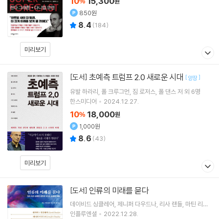
10
15,300
%
원
850원
8.4
(
184
)
미리보기
초예측 트럼프 2.0 새로운 시대
[도서]
[
]
양장
유발 하라리
폴 크루그먼
짐 로저스
폴 댄스
저 외 6명
한스미디어
2024.12.27.
10
18,000
%
원
1,000원
8.6
(
43
)
미리보기
인류의 미래를 묻다
[도서]
데이비드 싱클레어
제니퍼 다우드나
리사 랜들
마틴 리스
저 외 5명
인플루엔셜
2022.12.28.