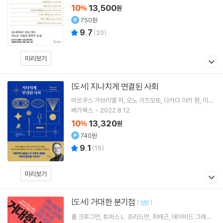
10
13,500
%
원
750원
9.7
(
20
)
미리보기
지나치게 연결된 사회
[도서]
마르쿠스 가브리엘
저
오노 가즈모토
다카다 아키
편
이진
아
역
베가북스
2022.8.12.
10
13,320
%
원
740원
9.1
(
15
)
미리보기
거대한 분기점
[도서]
[
]
양장
폴 크루그먼
토머스 L. 프리드먼
최배근
데이비드 그레이