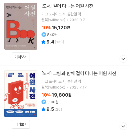
걸어 다니는 어원 사전
[도서]
마크 포사이스
저
홍한결
역
윌북(willbook)
2020.9.7.
10
15,120
%
원
840원
9.4
(
139
)
미리보기
그림과 함께 걸어 다니는 어원 사전
[도서]
마크 포사이스
저
홍한결
역
윌북(willbook)
2023.7.17.
10
19,800
%
원
1,100원
9.5
(
20
)
미리보기