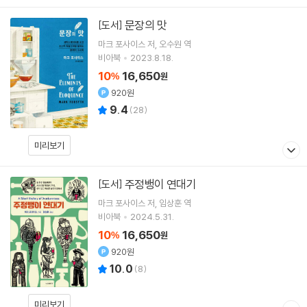
문장의 맛
[도서]
마크 포사이스
저
오수원
역
비아북
2023.8.18.
10
16,650
%
원
920원
9.4
(
28
)
미리보기
주정뱅이 연대기
[도서]
마크 포사이스
저
임상훈
역
비아북
2024.5.31.
10
16,650
%
원
920원
10.0
(
8
)
미리보기