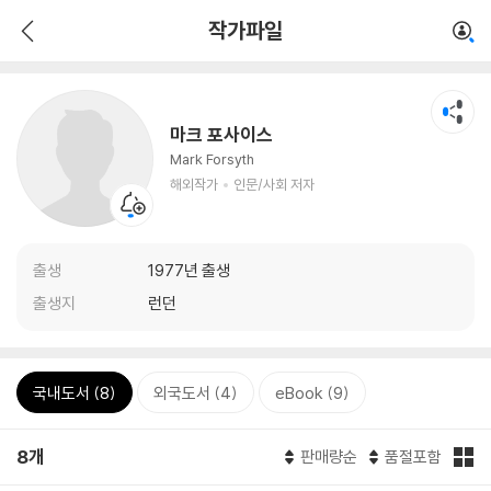
작가파일
마크 포사이스
Mark Forsyth
해외작가
인문/사회 저자
출생
1977년 출생
출생지
런던
국내도서 (8)
외국도서 (4)
eBook (9)
8개
판매량순
품절포함