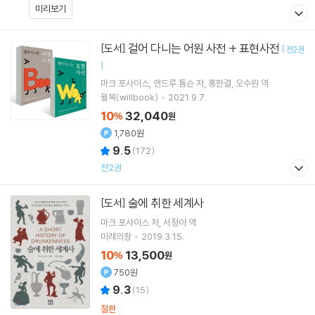
미리보기
걸어 다니는 어원 사전 + 표현사전
[도서]
[
전2권
]
마크 포사이스
앤드루 톰슨
저
홍한결
오수원
역
윌북(willbook)
2021.9.7.
10
32,040
%
원
1,780원
9.5
(
172
)
전2권
술에 취한 세계사
[도서]
마크 포사이스
저
서정아
역
미래의창
2019.3.15.
10
13,500
%
원
750원
9.3
(
15
)
절판