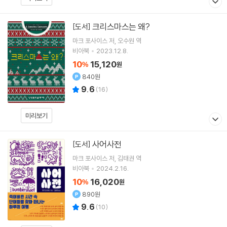
크리스마스는 왜?
[도서]
마크 포사이스
저
오수원
역
비아북
2023.12.8.
10
15,120
%
원
840원
9.6
(
16
)
미리보기
사어사전
[도서]
마크 포사이스
저
김태권
역
비아북
2024.2.16.
10
16,020
%
원
890원
9.6
(
10
)