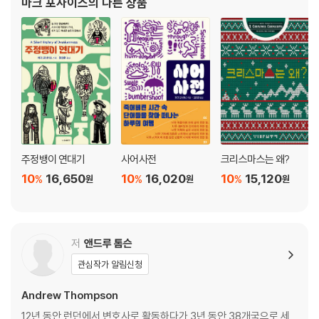
마크 포사이스
의 다른 상품
두문자어로 오해받는 단어들 Mythical Acronyms
썼으며, 꼬리에 꼬리를 물고 이어지는 영어 단어의 어
세례자 요한과 ‘사운드 오브 뮤직’ John the Baptist and The Sound o
f Music
유기농, 범죄조직, 오르간 Organic, Organised, Organs
축약 Clipping
버펄로 Buffalo
환의법 Antanaclasis
중국 China
우연의 일치와 규칙적 패턴 Coincidences and Patterns
우린 자유롭고 솔직해 Frankly, My Dear Frankfurter
주정뱅이 연대기
사어사전
크리스마스는 왜?
미개한 외국인들 Beastly Foreigners
10
16,650
10
16,020
10
15,120
%
%
%
원
원
원
멸칭 Pejoratives
노예의 인사 Ciao Slave-driver
할 일 많은 로봇 Robots
해고 머신 터미네이터 Terminators and Prejudice
저
앤드루 톰슨
별과 운명 Terminators and Equators
관심작가 알림신청
평등한 나라 에콰도르 Equality in Ecuador
보기맨 Bogeys
Andrew Thompson
도깨비와 벌레 Bugbears and Bedbugs
12년 동안 런던에서 변호사로 활동하다가 3년 동안 38개국으로 세