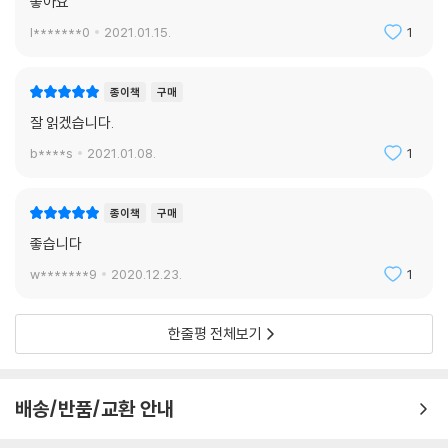
좋아요
돈 버는 여자 Turning Trix
아마추어의 사랑 Amateur Lovers
문학, 스포츠, 전쟁, 음식, 신화…
l*******0
2021.01.15.
1
무서운 돈 Dirty Money
모든 분야에 걸쳐 있는 영어 표현의 다채로운 기원과 역사
죽음의 서약 Death-pledges
종이책
구매
전쟁의 약속 Wagering War
이 책은 영어 숙어를 단조로운 알파벳 순서가 아니라 각 표현의 소재나 기
잘 읽겠습니다.
돈에 쪼들리다 Strapped for Cash
원에 따라 ‘바다 세계’, ‘오락과 여흥’, ‘정치’, ‘음식의 즐거움’, ‘문학’, ‘동물과
사슴 가죽 Fast Bucks and Dead Ones
자연’처럼 주제별로 엮어, 관심 있는 분야를 중심으로 흥미롭게 읽어내려
b****s
2021.01.08.
1
사슴의 종착점 The Buck Stops Here
갈 수 있다. 모두 합치면 하루에 하나씩 외워도 1년을 채우고도 남을 400
돌고 돌아 제자리로 Back to Howth Castle and Environs
여 개의 다양한 영어 표현들이 등장한다. 그날 필요한 부분, 혹은 궁금한 부
종이책
구매
퀴즈
분을 펼쳐서 읽다 보면 어느새 영어 속에 숨겨진 진기한 역사에 빠져들 것
주요 참고 문헌
좋습니다
이다. 뛰어난 통역사로도 잘 알려진 방송인 안현모는 이 책이 주는 즐거움
을 “어느 순간 눈가에 총탄이 어른거리기도 하고, 콧가에 바닷바람이 불어
w*******9
2020.12.23.
1
오기도 하고, 귓가엔 코끼리 울음소리가 울려 퍼지는 듯”하다고 표현한다.
한줄평 전체보기
의아하지만 영문도 모른 채 지나갔던 특이한 표현, 꾸역꾸역 외워야 했던
단어와 숙어들. 그냥 지나가면 영어 공부를 지루하게 만드는 걸림돌에 지
나지 않지만, 그 관용 표현에 깃들어 있는 이야기를 자세히 들여다보면 예
배송/반품/교환 안내
상 못했던 재미나고 심오한 사연을 만날 수 있다. 독자들에게 상상력의 날
개를 달아주는 재미있는 탄생 비화에 닿는 순간 우리는 ‘숙어를 애써 암