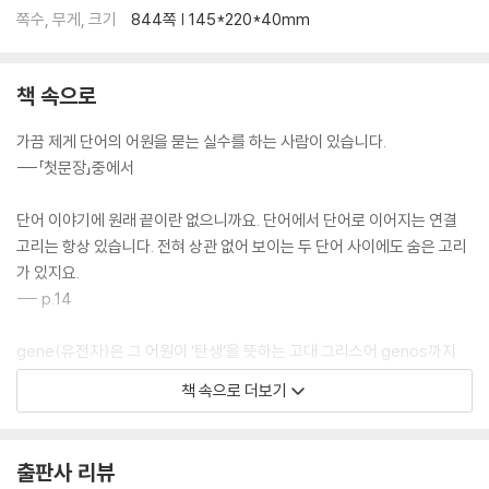
내가 기쁘게 하리라 Pleasing Psalms
쪽수, 무게, 크기
844쪽 | 145*220*40mm
성경 속의 오류 Biblical Errors
소금 Salt
평온했던 시절 Halcyon Days
책 속으로
개의 날 Dog Days
가끔 제게 단어의 어원을 묻는 실수를 하는 사람이 있습니다.
냉소적인 개 Cynical Dogs
---「첫문장」중에서
그리스 교육과 ‘빠른 아이’ Greek Education and Fastchild
사이버와 버추얼 Cybermen
단어 이야기에 원래 끝이란 없으니까요. 단어에서 단어로 이어지는 연결
돈 버는 여자 Turning Trix
고리는 항상 있습니다. 전혀 상관 없어 보이는 두 단어 사이에도 숨은 고리
아마추어의 사랑 Amateur Lovers
가 있지요.
무서운 돈 Dirty Money
--- p.14
죽음의 서약 Death-pledges
전쟁의 약속 Wagering War
gene(유전자)은 그 어원이 ‘탄생’을 뜻하는 고대 그리스어 genos까지
돈에 쪼들리다 Strapped for Cash
거슬러 올라갑니다. generation(발생), regeneration(재생), degene
사슴 가죽 Fast Bucks and Dead Ones
책 속으로 더보기
ration(퇴보) 등의 단어에도 같은 어근이 들어 있습니다. genos와 라틴
사슴의 종착점 The Buck Stops Here
어 사촌 genus는 영어 단어 속에 숱하게 들어 있는데, 그중엔 의외의 단어
돌고 돌아 제자리로 Back to Howth Castle and Environs
도 많습니다. generous가 그 예입니다. generous의 원래 뜻은 ‘잘 태어
퀴즈
출판사 리뷰
난’, 다시 말해 ‘좋은 집안에서 태어난’이었습니다.
주요 참고 문헌