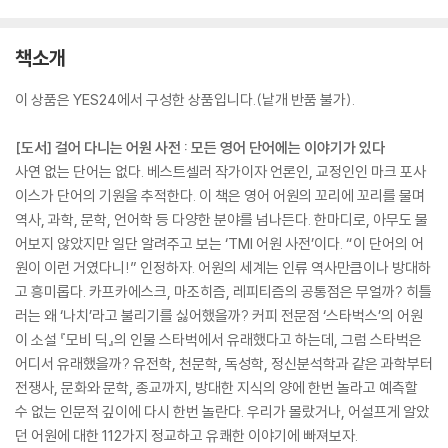
책소개
이 상품은 YES24에서 구성한 상품입니다.(낱개 반품 불가).
[도서] 걸어 다니는 어원 사전 : 모든 영어 단어에는 이야기가 있다
사연 없는 단어는 없다. 베스트셀러 작가이자 언론인, 교정인인 마크 포사
이스가 단어의 기원을 추적한다. 이 책은 영어 어원의 꼬리에 꼬리를 물며
역사, 과학, 문학, 언어학 등 다양한 분야를 넘나든다. 한마디로, 아무도 물
어보지 않았지만 일단 알려주고 보는 ‘TMI 어원 사전’이다. “이 단어의 어
원이 이런 거였다니!” 인정하자. 어원의 세계는 인류 역사만큼이나 방대하
고 흥미롭다. 카프카에스크, 마조히즘, 레피티즘의 공통점은 무얼까? 히틀
러는 왜 ‘나치’라고 불리기를 싫어했을까? 커피 전문점 ‘스타벅스’의 어원
이 소설 『모비 딕』의 인물 스타벅에서 유래했다고 하는데, 그럼 스타벅은
어디서 유래했을까? 유전학, 천문학, 독성학, 정신분석학과 같은 과학부터
전쟁사, 문화와 문학, 종교까지, 방대한 지식의 양에 한번 놀라고 예측할
수 없는 인문적 깊이에 다시 한번 놀란다. 우리가 몰랐거나, 어설프게 알았
던 어원에 대한 112가지 정교하고 유쾌한 이야기에 빠져보자.