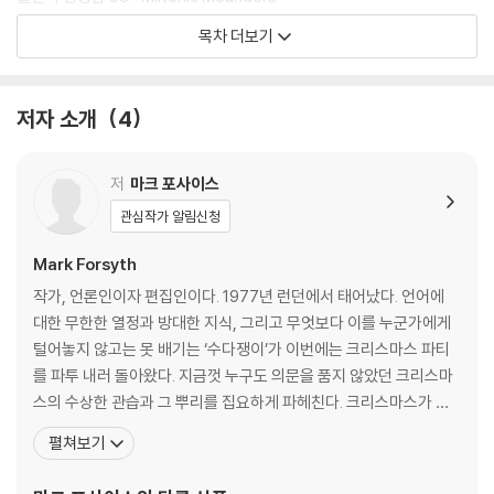
슬그머니 뜻이 바뀐 단어들 Bloody Typical Semantic Shifts
목차 더보기
푸딩의 증명 The Proof of the Pudding
인기 많은 소시지 독 Sausage Poison in Your Face
활쏘기와 고양이 Bows and Arrows and Cats
저자 소개
4
흑과 백 Black and White
궁지에 몰린 왕 Hat Cheque Point Charlie
섹스와 빵 Sex and Bread
저
마크 포사이스
사라진 방귀 Concealed Farts
관심작가 알림신청
양털 Wool
칠면조 Turkey
Mark Forsyth
굴욕적인 음식 Insulting Foods
작가, 언론인이자 편집인이다. 1977년 런던에서 태어났다. 언어에
민간어원 Folk Etymology
대한 무한한 열정과 방대한 지식, 그리고 무엇보다 이를 누군가에게
세계의 나비 Butterflies of the World
털어놓지 않고는 못 배기는 ‘수다쟁이’가 이번에는 크리스마스 파티
나비 놓아주기와 정신분석 Psychoanalysis and the Release of the
를 파투 내러 돌아왔다. 지금껏 누구도 의문을 품지 않았던 크리스마
Butterfly
스의 수상한 관습과 그 뿌리를 집요하게 파헤친다. 크리스마스가 무
영어 속의 악당 The Villains of the Language
료한 괴짜들을 위한 터무니없이 괴상하고, 특별하게 재미있는 선물!
펼쳐보기
사형 집행인 둘, 의사 하나 Two Executioners and a Doctor
주의하시라, 이 책을 펼친 순간부터 다시는 크리스마스를 예전과 같
시의적절한 이름의 사나이 Thomas Crapper
은 마음으로 볼 수 없을테니. 『콜린스 영어사전』의 편집자로 서문을