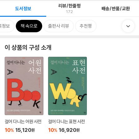
리뷰/한줄평
도서정보
배송/반품/교환
172
목정보
책 속으로
출판사 리뷰
추천평
이 상품의 구성 소개
걸어 다니는 어원 사전
걸어 다니는 표현 사전
10
15,120
10
16,920
%
%
원
원