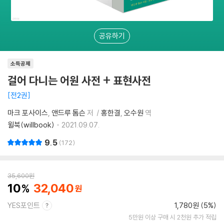
공유하기
소득공제
걸어 다니는 어원 사전 + 표현사전
전2권
마크 포사이스
앤드루 톰슨
저
홍한결
오수원
역
윌북(willbook)
2021.09.07.
9.5
172
35,600
원
10
32,040
YES포인트
1,780원 (5%)
5만원 이상 구매 시 2천원 추가 적립