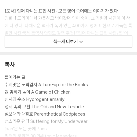
[도서] 걸어 다니는 표현 사전 : 모든 영어 숙어에는 이야기가 있다
영화나 드라마에서 갸웃하고 넘어갔던 영어 숙어, 그 기원과 사연이 이 책
에 다 있다! 다채로운 역사가 녹아 있는 400가지 영어 표현으로 가득한 특
별한 사전 국제 통역사 안현모 강력 추천! 『걸어 다니는 표현 사전』은 ‘이
말이 대체 왜 이런 의미야?’ 궁금했던 온갖 영어 숙어의 탄생 비화를 알려
책소개 더보기
주는 책이다.
목차
들어가는 글
수지맞은 도박업자 A Turn-up for the Books
닭 맞히기 놀이 A Game of Chicken
신사와 수소 Hydrogentlemanly
성서 속의 고환 The Old and New Testicle
샅보대와 대괄호 Parenthetical Codpieces
성스러운 팬티 Suffering for My Underwear
‘pan’은 모든 곳에 Pans
밀턴의 장황함 38 ?Miltonic Meanders