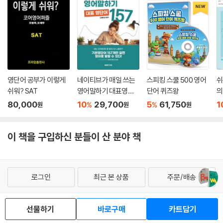
영단어 공부가 이렇게
네이티브가 매일 쓰는
스피킹 스쿨 500 영어
쉬
쉬워? SAT
영어말하기 대표영단
단어 퀴즈왕
의
어 157
80,000
10
29,700
5
61,750
1
%
%
원
원
원
이 책을 구입하신 분들이 산 분야 책
로그인
최근 본 상품
주문/배송
고객센터 1544-3800
티켓 1544-6399
중고샵 1566-4295
선물하기
바로구매
카트담기
eBook 1:1문의/채팅상담