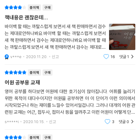
술의 역사 A Punch of Drinks
일 사용하는 말의 세계와 다르다. 그는 언어를 아주 입체적으로 바라본다.
가지 세상사를 탐험하는 여행을 떠날 것입니다. 앞으로 읽게 될 내용은 기
종이책
구매
샴페인 캠페인 챔피언 The Scampering Champion of the Champa
또 하나의 생명처럼 바라보며, 말 속에 있는 숨겨진 가능성에 대해 생각한
묘하면서도 경이롭고 별나고도 흥미롭습니다. 때로는 말 그대로 믿기지 않
gne Campaign
다. 너무 자주, 쉽게 쓰여 이제는 아무런 감흥 없는 말들도 그의 설명을 만
을 수도 있습니다.
책내용은 괜찮은데...
모욕적인 이름들 Insulting Names
나면 새로운 활력을 얻는 듯하다. 이 낯설고 재미있는 여행을 하다 보면 언
--- p.11
바이백 할 때는 까탈스럽게 보면서 새 책 판매하면서 검수
피터 팬 Peter Pan
어의 감각이 깨어난다. 다 읽고 나면 모르는 단어를 보고 뜻을 직감할 수 있
는 제대로안하나봐요.바이백 할 때는 까탈스럽게 보면서
입소문 통신망 Herbaceous Communication
게 되는 힘이 생긴다. 우리가 알고 있는 영어의 놀라운 시작들. 시작점을 알
당시 미국의 많은 주에서는 도박이 불법이라 경찰의 급습으로 도박이 중단
새 책 판매하면서 검수는 제대로안하나봐요.바이백 할 때
구르는 돌 Papa Was a Saxum Volutum
면 영어에 대한 이해가 두세 배는 가뿐히 커질 것이다. 어원에 대한 갈증을
되면 사람들은 갖은 짓을 다 해서라도 주사위를 숨겼습니다. 주사위를 증
는 까탈스럽게 보면서 새 책 판매하면서 검수는 제대로안
새가 된 돌 Flying Peters
느끼는 사람들에게 권한다.
하나봐요.바이백 할 때는 까탈스럽게 보면서 새 책 판매하
거로 제시하지 못하면 법원이 불법 도박 관련 소송을 기각했거든요. 주사
v***e
2020.11.20.
신고
16
댓글
1
면서 검수는 제대로안하나봐요.바이백 할 때는 까탈스럽
아메리고 베스푸치가 남긴 세 가지 Venezuela and Venus and Venice
위가 없으면(no dice) 유죄판결도 없었습니다. 그 탓에 일부 도박사는 체
게 보면서 새 책 판매하면서 검수는 제대로
베네치아 신문 What News on the Rialto?
포를 피하려고 주사위를 삼키기까지 했답니다.
영화를 보다가, 노래를 듣다가 갸웃하고 넘어갔던 영어 표현들
종이책
구매
잡지와 탄창 Magazines
--- p.98
그 기원과 사연을 이 책에서 찾아보자!
어원 공부용 교재
사전의 역사 Dick Snary
오토피어토미 Autopeotomy
영어 공부를 하다보면 어원에 대한 호기심이 많아집니다. 어휘를 늘리기
이 표현이 기록된 최초의 사례는 1761년 영국의 문필가 호레이스 월폴(H
제2차 세계대전 초창기에 영국 윈스턴 처칠 수상의 명연설에 등장한 표현
위한 목적이 대다수이지만 어원을 공부하면 아 이 단어가 이런 의미에서
러시아용 화장실 Water Closets for Russia
orace Walpole)이 미국의 교육사상가 호레이스 만(Horace Mann)에
“피, 땀, 눈물(blood, sweat and tears)”. 2016년 현재, 이 말은 성숙
시작되었구나 하는 재미를 느낄수 있어서일겁니다. 그러나 대개의 어원 관
뚱보 대포 Fat Gunhilda
게 보낸 편지입니다. 편지에는 다음과 같은 말이 남아 있지요. “Do you kn
과 성장의 이야기를 담은 글로벌 슈퍼스타 BTS의 노래 제목으로도 유명
련된 교재는 어근, 접두사, 접미사 등을 알려주고 이런 어원이 어떻게 단어
왕비와 첨단기술 Queen Gunhilda and the Gadgets
ow what a Bull and a Bear and a Lame Duck are(황소, 곰, 절름발
한 어구다. 그런데 1940년 윈스턴 처칠은 애초에 무슨 뜻으로 이 표현을
에 녹아지는지를 아주 기계적으로 단어 리스트만 주욱 나열하면서 보여주
조개껍데기 Shell
이 오리가 무슨 뜻인지 아세요)?”
s*****i
2020.10.15.
신고
3
댓글
0
썼던 걸까?
는 정도에 그치는
두 껍데기 In a Nutshell
--- p.128
일리아스 The Iliad
섬세한 연출과 촬영으로 수많은 매니아를 양산한 영화 콜 미 바이 유어 네
종이책
구매