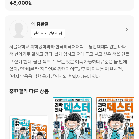
48,000
원
사전의 역사 Dick Snary
오토피어토미 Autopeotomy
러시아용 화장실 Water Closets for Russia
역
홍한결
뚱보 대포 Fat Gunhilda
관심작가 알림신청
왕비와 첨단기술 Queen Gunhilda and the Gadgets
조개껍데기 Shell
서울대학교 화학공학과와 한국외국어대학교 통번역대학원을 나와
두 껍데기 In a Nutshell
책 번역가로 일하고 있다. 쉽게 읽히고 오래 두고 보고 싶은 책을 만들
일리아스 The Iliad
고 싶어 한다. 옮긴 책으로 『모든 것은 예측 가능하다』 『삶은 몸 안에
사람의 몸 The Human Body
있다』 『한배를 탄 지구인을 위한 가이드』 『걸어 다니는 어원 사전』
다섯 손가락 The Five Fingers
『먼저 우울을 말할 용기』 『인간의 흑역사』 등이 있다.
몸의 변천사 Hoax Bodies
허튼소리 Bunking and Debunking
홍한결
의 다른 상품
고대 영어의 수수께끼 The Anglo-Saxon Mystery
세계로 뻗어 나간 개울 The Sedge-strewn Stream and Globalisati
on
커피 Coffee
카푸치노를 좋아한 수도사 Cappuccino Monks
막대기의 부름 Called to the Bar