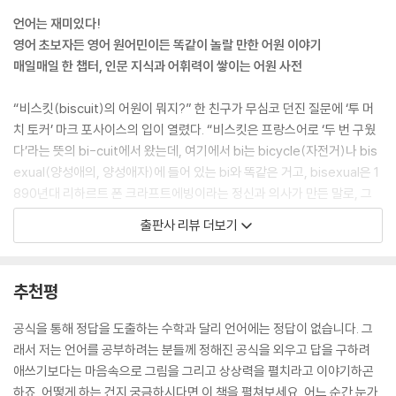
--- p.21
언어는 재미있다!
들어가는 글
영어 초보자든 영어 원어민이든 똑같이 놀랄 만한 어원 이야기
sky는 바이킹들의 ‘구름’이라는 말에서 유래했습니다. 하지만 영국에서는
수지맞은 도박업자 A Turn-up for the Books
매일매일 한 챕터, 인문 지식과 어휘력이 쌓이는 어원 사전
구름이나 하늘이나 차이가 없습니다. 하늘이 온통 구름이니 뜻이 ‘하늘’로
닭 맞히기 놀이 A Game of Chicken
바뀌어버렸지요.
신사와 수소 Hydrogentlemanly
“비스킷(biscuit)의 어원이 뭐지?” 한 친구가 무심코 던진 질문에 ‘투 머
--- p.43
성서 속의 고환 The Old and New Testicle
치 토커’ 마크 포사이스의 입이 열렸다. “비스킷은 프랑스어로 ‘두 번 구웠
샅보대와 대괄호 Parenthetical Codpieces
다’라는 뜻의 bi-cuit에서 왔는데, 여기에서 bi는 bicycle(자전거)나 bis
한 예로, mating(짝짓기)은 원래 ‘meat를 나눠 먹는 것’이었습니다(me
성스러운 팬티 Suffering for My Underwear
exual(양성애의, 양성애자)에 들어 있는 bi와 똑같은 거고, bisexual은 1
at는 옛날에 고기뿐만이 아니라 모든 종류의 음식을 뜻했습니다). 그런가
‘pan’은 모든 곳에 Pans
890년대 리하르트 폰 크라프트에빙이라는 정신과 의사가 만든 말로, 그
하면 companion(벗)도 ‘빵을 나눠 먹는 사람’입니다(라틴어로 ‘빵’이 pa
밀턴의 장황함 38 ?Miltonic Meanders
는 masochism(성적피학증)이라는 말까지…” 얼마나 시간이 흘렀을까,
출판사 리뷰 더보기
nis였습니다).
슬그머니 뜻이 바뀐 단어들 Bloody Typical Semantic Shifts
친구는 저자 마크 포사이스가 Philip이라는 이름과 hippopotamus(하
--- p.65
푸딩의 증명 The Proof of the Pudding
마)의 관계를 막 설명할 때쯤 뛰쳐나가 겨우 도망친다. 마크 포사이스와 어
인기 많은 소시지 독 Sausage Poison in Your Face
원에 대해 대화를 나누는 일에는 끝이 없다. 이번엔 우리 차례다.
추천평
여기서 ‘직물’ 또는 ‘짜임새’를 뜻하는 라틴어 textus가 text(글), textur
활쏘기와 고양이 Bows and Arrows and Cats
e 짜임새, textile(직물의) 기준이 되었습니다. 현대 영어에서도 이런 식
흑과 백 Black and White
작가이자 언론인, 교정인, 시시콜콜 따지기 전문가 마크 포사이스가 어원
공식을 통해 정답을 도출하는 수학과 달리 언어에는 정답이 없습니다. 그
의 비유는 낯설지 않습니다. ‘이야기를 짜낸다(weave a story)’라고 하
궁지에 몰린 왕 Hat Cheque Point Charlie
의 세계로 우리를 이끈다. 그는 이 책으로 영국 베스트셀러 작가가 되었고,
래서 저는 언어를 공부하려는 분들께 정해진 공식을 외우고 답을 구하려
고, 이야기를 재미있게 꾸민다는 뜻으로 ‘이야기를 수놓는다(embroider
섹스와 빵 Sex and Bread
어원에 대한 책은 시리즈로 출간되고 있다. 그는 우리 곁에 있는 일상 속 단
애쓰기보다는 마음속으로 그림을 그리고 상상력을 펼치라고 이야기하곤
a story)’라고 하고 ‘이야기의 가닥(thread of a story)’이라고 하면 하
사라진 방귀 Concealed Farts
어들의 기원을 바라본다. 영어 초보자든, 영어가 모국어인 사람이든 마크
하죠. 어떻게 하는 건지 궁금하시다면 이 책을 펼쳐보세요. 어느 순간 눈가