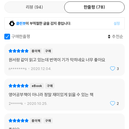
때로는 첫 기록조차 찾지 못할 정도로 오래된 것인가 하면, 의외로 현대적
샌드위치섬 Sandwich Islands
리뷰
94
한줄평
78
인 사건인 경우도 있다. 사소해 보이는 표현 속에서 때로는 한 국가를 뒤흔
영어 단어 속의 프랑스 혁명 The French Revolution in English Word
든 역사적 사건의 영향, 한때 진지하게 여긴 미신과 관습의 흔적, 수백 년
s
전에 인기를 끈 유행의 자취를 찾을 수 있다. 『걸어 다니는 표현 사전』에는
클린봇
이 부적절한 글을 감지 중입니다.
설정
로망스어 Romance Languages
영어 표현에 얽힌 이 다채로운 이야기를 빼곡히 담았다.
유랑 민족 Peripatetic Peoples
구매한줄평
추천순
프림로즈 힐을 거쳐 보헤미아에서 캘리포니아까지 From Bohemia to C
그중에는 언뜻 봐서는 진기한 역사가 숨어 있을 거라고는 생각지도 못한
alifornia (via Primrose Hill)
표현도 담겨 있다. ‘비밀을 발설한다’는 의미의 ‘let the cat out of the b
종이책
구매
캘리포니아 California
ag’는 고양이를 자루에서 꺼내주는 장면을 연상시키지만 실은 식용 돼지
원서랑 같이 읽고 있는데 번역이 기가 막히네요 너무 좋아요
약쟁이 암살단 The Hash Guys
고기를 고양이를 바꿔서 판매했던 사기행각에서 비롯되었다. ‘꿀 먹은 벙
마약 Drugs
n*******s
2020.12.04.
3
어리라도 되었니?’라고 할 때 “cat got your tongue?”는 고양이가 혀
내가 기쁘게 하리라 Pleasing Psalms
를 먹어버렸느냐는 말 같지만 17세기 영국 선상에서 벌을 줄 때 사용했던
성경 속의 오류 Biblical Errors
채찍의 별명 ‘아홉 꼬리를 가진 고양이’에서 비롯되었다. ‘마지막으로 헤어
eBook
구매
소금 Salt
지면서 쏘아붙이는 말’이라는 뜻의 ‘parting shot’은 마치 작별(parting)
영어공부책이 아니라 정말 재미있게 읽을 수 있는 책
평온했던 시절 Halcyon Days
에서 나온 말처럼 여겨지지만 사실은 고대 페르시아의 파르티아 민족(Par
개의 날 Dog Days
2*****k
2020.10.25.
2
tian)에서 유래한 표현이다. 이처럼 일상적으로 너무나 자연스럽게 쓰이
냉소적인 개 Cynical Dogs
는 나머지 현재의 형태만으로 봐서는 유추하기 어려운 표현들의 특별한 기
그리스 교육과 ‘빠른 아이’ Greek Education and Fastchild
원을 『걸어 다니는 표현 사전』은 하나하나 짚어주고 펼쳐낸다. 읽어나가다
종이책
구매
사이버와 버추얼 Cybermen
보면 단지 영어 표현에 대한 지식뿐만 아니라 역사적 교양도 얻을 수 있다.