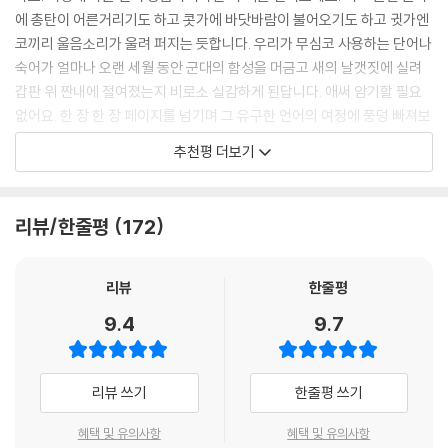
지요.
양털 Wool
포사이스 앞에서는 같은 처지다. 놀라고, 깨닫고, 희열을 느낀다. 누구나 호
에 총탄이 어른거리기도 하고 콧가에 바닷바람이 불어오기도 하고 귓가엔
--- p.75
칠면조 Turkey
기심만 있으면 이 여행에 동참할 수 있다. 예측할 수 없는, 놀라운 이야기로
코끼리 울음소리가 울려 퍼지는 듯합니다. 우리가 무심코 사용하는 단어나
굴욕적인 음식 Insulting Foods
가득한, 꼬리에 꼬리를 물며 이어지는 이 이야기의 대장정에 동참해보라.
숙어가 얼마나 오랜 세월 동안 군대의 함성을 머금고 새의 날갯짓에 실려
지그문트 프로이트도 빈의 서재에 앉아 뭔가의 이름을 골똑히 고민했습니
민간어원 Folk Etymology
여러분이 가장 좋아하는 물건부터 시작해보자. ‘책(book)’은 영어에서 아
갑판 위 짠내에 절여졌는지 비로소 실감하게 된답니다. 애써 암기할 필요
다. 그러다가 문득 영혼의 여신이자 신비로운 나비, 프시케(pasyche)를
세계의 나비 Butterflies of the World
주 희한한 물건이다. 그럼, 놀랄 준비가 되었는가?
없어요. 한 장 한 장 페이지를 넘기며 그 유구한 언어의 여정에 풍덩 빠져보
떠올렸습니다. 그리고 결정했습니다. 그래, 이건 ‘영혼을 분석’하는 일이니
나비 놓아주기와 정신분석 Psychoanalysis and the Release of the
세요.
psychoanalysis라고 하자. analysis는 그리스어로 ‘풀어주기, 놓아주
추천평 더보기
Butterfly
꼬리에 꼬리를 무는 지식의 향연
기’라는 뜻이었습니다.
- 안현모 (방송인, 국제회의통역사)
영어 속의 악당 The Villains of the Language
--- p.91
사형 집행인 둘, 의사 하나 Two Executioners and a Doctor
영어 단어의 어원을 찾아 떠나는 여행이 시작된다. 단어 하나, 문장 하나에
리뷰/한줄평
172
시의적절한 이름의 사나이 Thomas Crapper
깃든 역사, 문화, 종교, 과학, 언어학 등 풍부한 인문학적 이야기를 들려준
그래서 바이엘사 홍보팀 직원들은 머리를 굴렸습니다. 디아세틸모르핀을
두문자어로 오해받는 단어들 Mythical Acronyms
다. 마크 포사이스 특유의 정교한 추론 방식과 유쾌한 필체는 지루할 틈을
복용한 사람들에게 느낌을 물었더니 한결같이 기분이 끝내준다는 것이었
세례자 요한과 ‘사운드 오브 뮤직’ John the Baptist and The Sound o
주지 않는다. 어느 틈에 그의 이야기에 빨려 들어가 있다. 이 책은 우리가
리뷰
한줄평
습니다. 마치 ‘영웅(hero)’이 된 기분이라고 했습니다. 홍보팀은 신약의 이
f Music
기존에 알고 있던 지식을 언어를 이용해 조금씩 비틀어 본다. 가령 mating
름을 ‘헤로인(heroin)’이라 하기로 했고, 이름 덕분인지 약은 잘 팔려나갔
9.4
9.7
유기농, 범죄조직, 오르간 Organic, Organised, Organs
(짝짓기)은 원래 ‘meat를 나눠 먹는 것’이었고, 옛날에 meat는 고기뿐만
습니다.
축약 Clipping
아니라 모든 종류의 음식을 뜻했다. 그런가 하면 companion(동료)도 ‘빵
--- p.166
버펄로 Buffalo
을 나눠 먹는 사람’이라는 뜻인데, 라틴어로 빵은 ‘panis’였기 때문이다. 프
리뷰 쓰기
한줄평 쓰기
환의법 Antanaclasis
로이트는 모든 것이 성(性)과 얽혀 있다고 말했지만 언어학자들은 성이 음
어원상 에스프레소가 급행이라면, 카푸치노(Cappuccino)는 모자입니
중국 China
식과 연관되어 있다는 사실을 오래전부터 알고 있었다. 그렇다면 프로이트
다.
혜택 및 유의사항
혜택 및 유의사항
우연의 일치와 규칙적 패턴 Coincidences and Patterns
가 만든 정신분석(Psychoanalysis)은 어디에서 왔을까? 이야기는 영혼