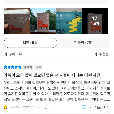
--- p.260
우린 자유롭고 솔직해 Frankly, My Dear Frankfurter
의 여신이자 신비로운 나비, 프시케(Psyche)로 거슬러 올라간다.
미개한 외국인들 Beastly Foreigners
돈은 괴물이나 마찬가지입니다. 적어도 어원적으로는 그렇습니다. 둘 다
멸칭 Pejoratives
이렇게 꼬리에 꼬리를 물며 앞으로 나아가는 어원 이야기, 그 시작과 끝은
17
라틴어 ‘monere(‘모네레’)’에서 유래했거든요. 둘의 연관성은 비록 우연
노예의 인사 Ciao Slave-driver
어디일까? 부담 없이 한 주제씩 따라가며 읽기만 해도 인문학적 지식이 자
더보기
에서 비롯되었지만, 그래도 의미심장합니다. monere는 라틴어로 ‘경고
할 일 많은 로봇 Robots
연스레 쌓인다. 영어가 느는 것은 덤이다. 어원은 우리의 감정과 생각을 표
2
6
2
하다’를 뜻했습니다. 그래서 지금도 premonition은 ‘사전 경고’, 더 나아
해고 머신 터미네이터 Terminators and Prejudice
현하는 언어에 대한 이야기이면서 인간의 특성을 엿볼 수 있는 작은 거울
가 ‘불길한 예감’을 뜻하지요.
별과 운명 Terminators and Equators
이다. 역사가 인간 존재에 대해 묻는다면, 어원은 인간 존재에 대해 대답하
리뷰
94
한줄평
78
--- p.354
평등한 나라 에콰도르 Equality in Ecuador
는 듯하다. 놀랍고, 유쾌하고, 가끔은 한심한, 그래서 모든 이야기가 신비
보기맨 Bogeys
한 어원의 세계에 초대한다. 조심하라. 아주 중독성 있다.
구매리뷰
추천순
주택담보대출, 즉 모기지(mortgage)를 한 번이라도 이용해봤다면 mor
도깨비와 벌레 Bugbears and Bedbugs
tgage가 문자 그대로 ‘죽음의 서약’이라는 말에 그리 놀라지 않을 겁니다.
허풍선이 남작의 컴퓨터 Von Munchausen’s Computer
재미있게 읽기만 해도 자라는 언어 감각
종이책
구매
혹시 mortuary(영안실)를 담보로 잡았다면 그 말이 더 생생하게 와닿긴
스팸 SPAM (not spam)
가족이 모두 같이 읽으면 좋은 책 - 걸어 다니는 어원 사전
하겠지만요. mort란 죽음이니, 인간은 죽음을 향해 다가가는 mortal한
헤로인 Heroin
언어 감각이 있는 사람이 언어를 잘한다. 언어 감각은 모국어든 외국어든
존재이고, 이 세상에서 확실한 건 죽음과 모기지 대출밖에 없습니다.
우리나라의 단어를 살펴보면 단일어도 있지만 합성어, 파생어도 있다. 고
드 퀸시와 셸리 Morphing De Quincey and Shelley
그 언어의 기원부터 현재의 쓰임까지 흐름을 잘 포착하고, 그래서 섬세하
유어도 있지만, 한자어, 외래어도 있다. 그런 단어들을 또 더 자세히 살펴보
--- p.357
애주가와 애국가 Star-Spangled Drinking Songs
게 사용하고, 다른 지적 활동을 더 정확히 해내게 하는 힘이다. 가끔 웃길
면 숨겨진 의미들을 알 수 있다. 그러면 단어도 재미있다. 겨울철에 먹으면
거북이와 가오리 Torpedoes and Turtles
줄도 알면 금상첨화겠다. 어원을 알면 언어 감각이 생긴다. 저자 마크 포사
정말 꿀맛인 군고구마를 보자. 꿀맛은 꿀과 맛이 합쳐진 단어이다. 군고구
제독의 활약 From Mount Vernon to Portobello Road with a Hang
이스는 어린 시절 『옥스퍼드 영어 사전』을 선물 받은 이후 언어의 세계에
이 책은 영어권 나라에서 매일 사용되는 400가지 표현의 매혹적인 유래
마는 불에 구운 고구마라는 뜻으로 구워 익힌 고구마이다. 사자성어의 경
h****9
2021.01.20.
신고
37
댓글
31
over
깊이 빠져 어원 탐구에 천착했다. 그가 바라보는 언어의 세계는 우리가 매
를 설명합니다. 표현들을 다양한 범주로 분류했습니다. 여러분은 이제 갖
우