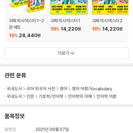
무식한 자들 Ignorami
화석이 된 말들 Fossil-less
반복 접미사 The Frequentative Suffix
괴짜 의사 덱스터 1~2
괴짜 의사 덱스터 1
괴짜 의사 덱스터 2
매달린 것들 Pending
권 세트
10
14,220
10
14,220
%
%
원
원
벌레의 꿈틀거림 Worms and Their Turnings
10
28,440
%
원
수학 Mathematics
비버 별, 비버 기름 Stellafied and Oily Beavers
턱수염 Beards
더보기
섬 이야기 Islands
샌드위치섬 Sandwich Islands
영어 단어 속의 프랑스 혁명 The French Revolution in English Word
관련 분류
s
로망스어 Romance Languages
국내도서
국어 외국어 사전
영어
영어 어휘/Vocabulary
유랑 민족 Peripatetic Peoples
국내도서
인문
기호학/언어학
언어학의 이해
언어학 이론
프림로즈 힐을 거쳐 보헤미아에서 캘리포니아까지 From Bohemia to C
alifornia (via Primrose Hill)
품목정보
캘리포니아 California
약쟁이 암살단 The Hash Guys
발행일
2021년 09월 07일
마약 Drugs