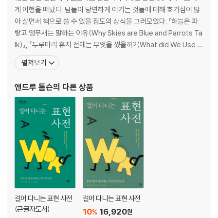
허풍선이 남작의 컴퓨터 Von Munchausen’s Computer
계 여행을 떠났다. 남들이 당연하게 여기는 것들에 대해 호기심이 많
스팸 SPAM (not spam)
아 살면서 책으로 쓸 수 있을 정도의 상식을 그러모았다. 『하늘은 파
헤로인 Heroin
랗고 앵무새는 말하는 이유(Why Skies are Blue and Parrots Ta
드 퀸시와 셸리 Morphing De Quincey and Shelley
lk)』, 『두루마리 휴지 전에는 무엇을 썼을까?(What did We Use B
애주가와 애국가 Star-Spangled Drinking Songs
efore Toilet Paper?)』, 『롤러코스터를 타면 속이 울렁거리는 이
펼쳐보기
거북이와 가오리 Torpedoes and Turtles
유(Why do Roller Coasters Make You Puke?)』, 『방귀를 참으
제독의 활약 From Mount Vernon to Portobello Road with a Hang
면 죽을까?(Can Holding a Fart Ki
앤드루 톰슨
의 다른 상품
over
술의 역사 A Punch of Drinks
샴페인 캠페인 챔피언 The Scampering Champion of the Champa
gne Campaign
모욕적인 이름들 Insulting Names
피터 팬 Peter Pan
입소문 통신망 Herbaceous Communication
구르는 돌 Papa Was a Saxum Volutum
새가 된 돌 Flying Peters
아메리고 베스푸치가 남긴 세 가지 Venezuela and Venus and Venice
걸어 다니는 표현 사전
걸어 다니는 표현 사전
베네치아 신문 What News on the Rialto?
(큰글자도서)
10
16,920
%
원
잡지와 탄창 Magazines