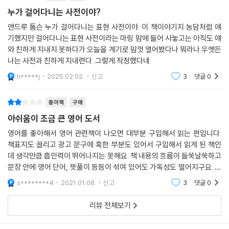
사람의 몸 The Human Body
아킬레스의 어머니인 테티스는 아들의 피부를 갑옷처럼 강하게 만들어 누
임에는 주제 의식과도 밀접하게 이어지는 대사가 나온다. “마침내 어느 날
누가 걸어다니는 사전이야?
다섯 손가락 The Five Fingers
구에게도 다치지 않게 만들 심산으로 아들을 스틱스강 담갔습니다. 그러나
그는 공주에게 단도직입적으로 물었다(Until one day he asks the pri
앤드루 톰슨 누가 걸어다니는 표현 사전이야. 이 책이야기지 농담처럼 얘
몸의 변천사 Hoax Bodies
아들의 발뒤꿈치를 손으로 잡는 바람에 물이 닿지 않은 발뒤꿈치만 약한
ncess point-blank).” 아니 그런데, 왜 단도직입적으로 묻는 게 ‘point-
기했지만 걸어다니는 표현 사전이라는 마링 맘에 들어 사놓고는 아직도 얘
허튼소리 Bunking and Debunking
부위로 남은 것이지요.
blank’일까?
와 친하게 지내지 못하다가 오늘을 계기로 맘껏 열어봤다나 뭐라나 우엣든
고대 영어의 수수께끼 The Anglo-Saxon Mystery
--- p.227
기록적인 흥행을 기록한 대만 청춘 영화 그 시절, 우리가 좋아했던 소녀의
나는 사전과 친하게 지내련다. 그렇게 작정했다네.
세계로 뻗어 나간 개울 The Sedge-strewn Stream and Globalisati
영제는 “You are the apple of my eye”다. 왜 눈에 넣어도 안 아플 만
h*****j
2025.02.02.
신고
3
댓글
0
on
중요한 날들이 붉은 글자로 표시한 날(red-letter days)이 되었고, 오늘
큼 소중한 사람을 영어에서는 사과로 비유하게 되었을까?
커피 Coffee
날의 많은 달력 역시 여전히 이러한 관행을 따르지요. 노르웨이, 덴마크, 스
종이책
구매
카푸치노를 좋아한 수도사 Cappuccino Monks
웨덴, 한국을 비롯한 많은 국가에서는 공휴일을 이런 이유로 ‘빨간 날(red
이처럼 우리가 접하는 일상적으로 접하는 매체 속에는 특이한 표현들이 많
막대기의 부름 Called to the Bar
day)’이라고 부릅니다.
아쉬움이 조금 큰 영어 도서
이 등장한다. 영화와 드라마, 음악 속에서 때로는 의미심장하게, 때로는 재
무식한 자들 Ignorami
--- p.240
치 있게 스쳐 가는 말의 맥락들을 더 깊이 이해하고 풍부하게 즐기고 싶은
영어를 좋아해서 영어 관련책이 나오면 대부분 구입해서 읽는 편입니다.
화석이 된 말들 Fossil-less
사람들에게 『걸어 다니는 표현 사전』은 꼭 필요한 책이다.
책표지도 끌리고 광고 문구에 혹한 부분도 있어서 구입해서 읽게 된 책인
반복 접미사 The Frequentative Suffix
실제로 pidgin English라는 말은 ‘비즈니스 영어(business English)’라
데 생각만큼 흡인력이 뛰어나지는 못해요. 책 내용의 흐름이 들쑥날쑥하고
매달린 것들 Pending
는 뜻으로, 중국인들이 business를 ‘비진’으로 잘못 발음해 ‘피진(pidgi
문장 안에 영어 단어, 뜻풀이 등등이 섞여 있어도 가독성도 떨어지구요. 교
400가지 영어 표현이 가득한 특별한 사전
벌레의 꿈틀거림 Worms and Their Turnings
양도서로 읽기에는 비추천이고, 특히 초보독서가들에게는 진심 비추천이
n)’이라는 단어로 정착하게 된 것이지요.
국제 통역사 안현모 강력 추천!
s********4
2021.01.08.
신고
3
댓글
0
네요.http://m.blo
수학 Mathematics
--- p.416
비버 별, 비버 기름 Stellafied and Oily Beavers
언어 표현들에는 형형색색의 뿌리가 존재한다. 그래서 관용어의 기원을 익
리뷰 전체보기
턱수염 Beards
히다 보면 어느새 그 언어가 흡수한 시간과 문화에 닿게 된다. 그 기원이란
섬 이야기 Islands