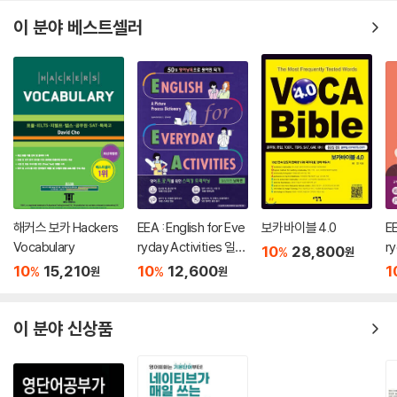
기’할 필요가 없다.
이 분야 베스트셀러
해커스 보카 Hackers
EEA : English for Eve
보카바이블 4.0
EE
Vocabulary
ryday Activities 일상
ry
10
28,800
%
원
표현 낭독편
활
10
15,210
10
12,600
1
%
%
원
원
이 분야 신상품