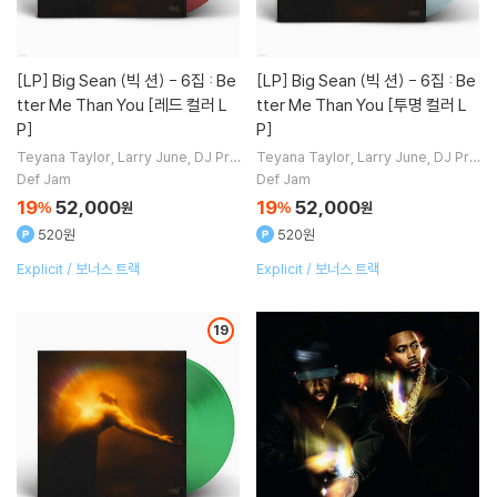
[LP]
Big Sean (빅 션) - 6집 : Be
[LP]
Big Sean (빅 션) - 6집 : Be
tter Me Than You [레드 컬러 L
tter Me Than You [투명 컬러 L
P]
P]
Teyana Taylor
Larry June
DJ Pre
Teyana Taylor
Larry June
DJ Pre
mier
Thundercat
노래 외 3명
mier
Thundercat
노래 외 3명
Def Jam
Def Jam
19
52,000
19
52,000
%
원
%
원
520원
520원
Explicit / 보너스 트랙
Explicit / 보너스 트랙
19