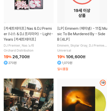
[카세트테이프]
Nas & DJ Premi
[LP]
Eminem (에미넴) - 11집 Mu
er (나스 & DJ 프리미어) - Light-
sic To Be Murdered By - Side
Years [카세트테이프]
B [4LP]
DJ Premier
Nas
노래
Eminem
Skylar Gray
DJ Premier
Ty Dolla $ign
노래 외 4명
Orchard Distribution
Universal
19
26,700
19
106,600
%
원
%
원
270원
1,070원
일시품절
19