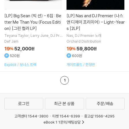
[LP]
Big Sean (빅 션) - 6집 : Be
[LP]
Nas and DJ Premier (나스
tter Me Than You (Focus Editi
앤 디제이 프리미어) - Light-Year
on) [그린 컬러 LP]
s [2LP]
Teyana Taylor
Larry June
DJ Pre
Nas
DJ Premier
노래
mier
Thundercat
노래 외 3명
Def Jam
Orchard Distribution
19
52,000
19
59,800
%
원
%
원
520원
600원
Explicit / 보너스 트랙
게이트폴드 / 한정반
1
로그인
최근 본 상품
주문/배송
고객센터 1544-3800
티켓 1544-6399
중고샵 1566-4295
eBook 1:1문의/채팅상담