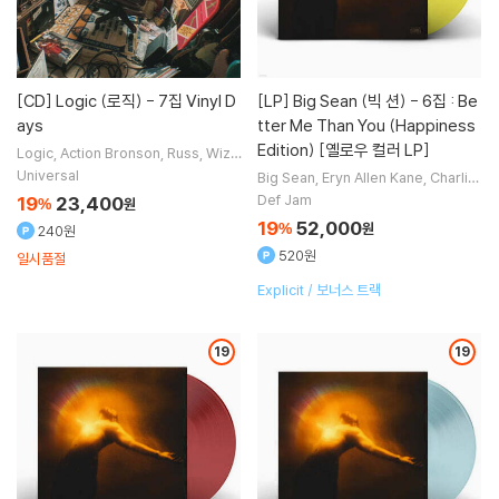
[CD]
Logic (로직) - 7집 Vinyl D
[LP]
Big Sean (빅 션) - 6집 : Be
ays
tter Me Than You (Happiness
Edition) [옐로우 컬러 LP]
Logic
Action Bronson
Russ
Wiz
Khalifa
노래 외 4명
Universal
Big Sean
Eryn Allen Kane
Charlie
Wilson
Thundercat
노래 외 3명
Def Jam
19
23,400
%
원
19
52,000
%
원
240원
520원
일시품절
Explicit / 보너스 트랙
19
19