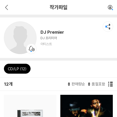
작가파일
DJ Premier
DJ 프리미어
아티스트
CD/LP (12)
12개
판매량순
품절포함