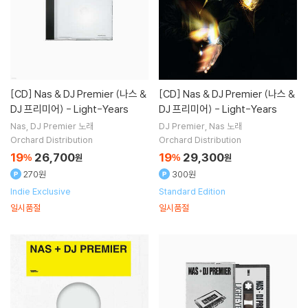
[CD]
Nas & DJ Premier (나스 &
[CD]
Nas & DJ Premier (나스 &
DJ 프리미어) - Light-Years
DJ 프리미어) - Light-Years
Nas
DJ Premier
노래
DJ Premier
Nas
노래
Orchard Distribution
Orchard Distribution
19
26,700
19
29,300
%
원
%
원
270원
300원
Indie Exclusive
Standard Edition
일시품절
일시품절