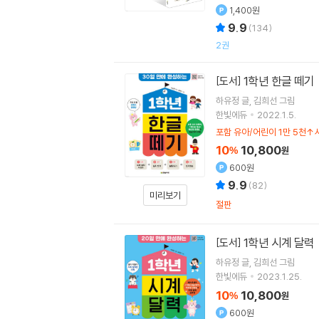
1,400원
9.9
(
134
)
2권
1학년 한글 떼기
[도서]
하유정
글
김희선
그림
한빛에듀
2022.1.5.
포함 유아/어린이 1만 5천↑
10
10,800
%
원
600원
9.9
(
82
)
미리보기
절판
1학년 시계 달력
[도서]
하유정
글
김희선
그림
한빛에듀
2023.1.25.
10
10,800
%
원
600원