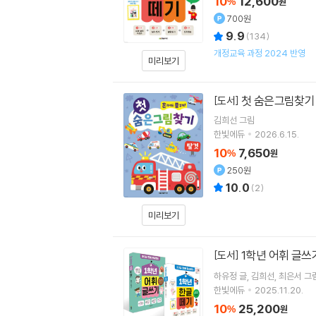
10
12,600
%
원
700원
9.9
(
134
)
개정교육 과정 2024 반영
미리보기
첫 숨은그림찾기
[도서]
김희선
그림
한빛에듀
2026.6.15.
10
7,650
%
원
250원
10.0
(
2
)
미리보기
1학년 어휘 글쓰
[도서]
하유정
글
김희선
최은서
그
한빛에듀
2025.11.20.
10
25,200
%
원