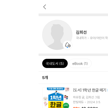
김희선
국내작가
유아/어린이 
국내도서 (5)
eBook (1)
5개
1학년 한글 떼기
[도서]
하유정
글
김희선
그림
한빛에듀
2024.3.5.