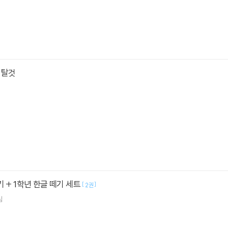
 탈것
기 + 1학년 한글 떼기 세트
[
]
2권
림