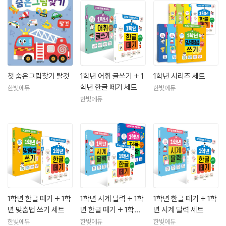
첫 숨은그림찾기 탈것
1학년 어휘 글쓰기 + 1
1학년 시리즈 세트
학년 한글 떼기 세트
한빛에듀
한빛에듀
한빛에듀
1학년 한글 떼기 + 1학
1학년 시계 달력 + 1학
1학년 한글 떼기 + 1학
년 맞춤법 쓰기 세트
년 한글 떼기 + 1학년
년 시계 달력 세트
처음 수학 세트
한빛에듀
한빛에듀
한빛에듀