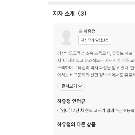
11단 자음자 ㅇ ㅎ ㄹ
12단 받침 없는 낱말 ㅏ ㅓ ㅣ
저자 소개
3
13단 받침 없는 낱말 ㅗ ㅜ ㅡ
14단 받침 없는 낱말 ㅑ ㅕ ㅛ ㅠ
15단 대표 받침 ㅇ
글
하유정
16단 대표 받침 ㄱ
관심작가 알림신청
17단 대표 받침 ㅁ
18단 대표 받침 ㅂ
경상남도교육청 소속 초등교사, 유튜브 채널 ‘어디든학교’ 운영 20년간 초등교육 현장에서 “교육의 답은 교과서보다 마음에
19단 대표 받침 ㄴ
자. 더 재미있고 효과적으로 가르치기 위해 
20단 대표 받침 ㄹ
모색하며 교육심리 박사 과정을 밟고 있다. 
21단 대표 받침 ㄷ
에서는 비교문화와 선행 강박 속에서도 흔들리
22단 ㅂ 받침 가족 ㅂ ㅍ
펼쳐보기
23단 ㄱ 받침 가족 ㄱ ㅋ ㄲ
24단 ㄷ 받침 가족 ㄷ ㅅ ㅆ ㅈ ㅊ ㅌ ㅎ
하유정
인터뷰
25단 이중모음 ㅐ ㅔ
26단 이중모음 ㅖ ㅒ
[읽다]
17년 차 현직 교사가 알려주는 초등학
27단 이중모음 ㅘ ㅝ
하유정
의 다른 상품
28단 이중모음 ㅟ ㅢ
29단 이중모음 ㅞ ㅙ ㅚ