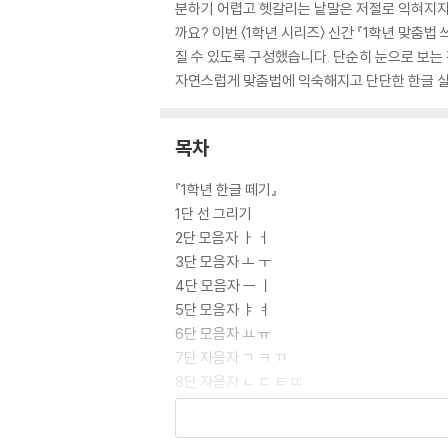
분하기 어렵고 헷갈리는 낱말은 저절로 익혀지지 
까요? 이번 〈1학년 시리즈〉 신간 『1학년 맞춤
질 수 있도록 구성했습니다. 단순히 눈으로 보는
자연스럽게 맞춤법에 익숙해지고 단단한 한글 실
목차
『1학년 한글 떼기』
1단 선 그리기
2단 모음자 ㅏ ㅓ
3단 모음자 ㅗ ㅜ
4단 모음자 ㅡ ㅣ
5단 모음자 ㅑ ㅕ
6단 모음자 ㅛ ㅠ
7단 자음자 ㄱ ㅋ ㄲ
8단 자음자 ㄴ ㄷ ㅌ ㄸ
9단 자음자 ㅁ ㅂ ㅍ ㅃ
10단 자음자 ㅅ ㅈ ㅊ ㅉ ㅆ