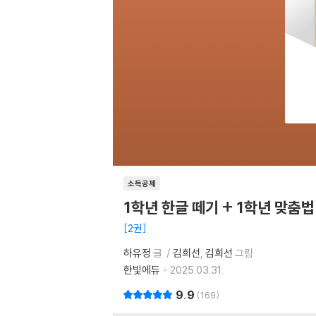
소득공제
1학년 한글 떼기 + 1학년 맞춤법
2권
하유정
글
김희선
김희선
그림
한빛에듀
2025.03.31.
9.9
169