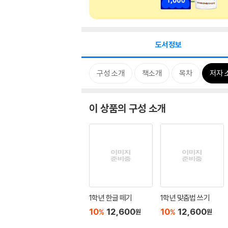
도서정보
구성 소개
책소개
목차
저자 
이 상품의 구성 소개
1학년 한글 떼기
1학년 맞춤법 쓰기
10
12,600
10
12,600
%
%
원
원