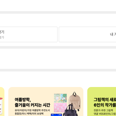
팔기
내 
불가