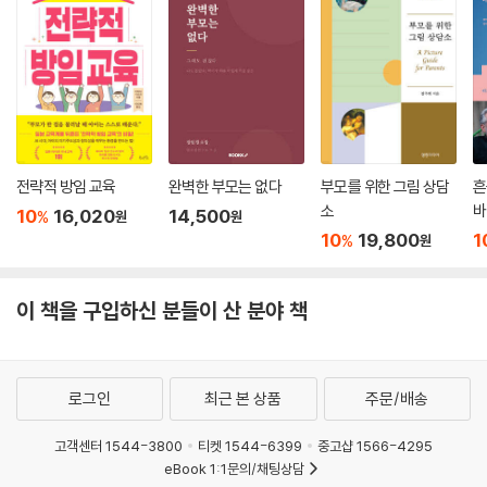
전략적 방임 교육
완벽한 부모는 없다
부모를 위한 그림 상담
흔
소
바
10
16,020
14,500
%
원
원
10
19,800
1
%
원
이 책을 구입하신 분들이 산 분야 책
로그인
최근 본 상품
주문/배송
고객센터 1544-3800
티켓 1544-6399
중고샵 1566-4295
eBook 1:1문의/채팅상담