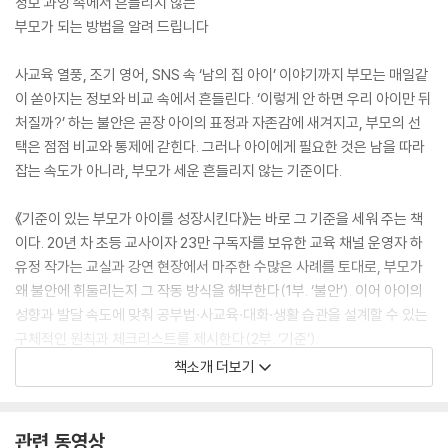
정보 과잉 속에서 흔들리지 않는
부모가 되는 방법을 알려 드립니다
사교육 열풍, 조기 영어, SNS 속 ‘남의 집 아이’ 이야기까지 부모는 매일같
이 쏟아지는 정보와 비교 속에서 흔들린다. ‘이렇게 안 하면 우리 아이만 뒤
처질까?’ 하는 불안은 곧장 아이의 표정과 자존감에 새겨지고, 부모의 선
택은 점점 비교와 통제에 갇힌다. 그러나 아이에게 필요한 것은 남을 따라
잡는 속도가 아니라, 부모가 세운 흔들리지 않는 기준이다.
《기준이 있는 부모가 아이를 성장시킨다》는 바로 그 기준을 세워 주는 책
이다. 20년 차 초등 교사이자 23만 구독자를 보유한 교육 채널 운영자 하
유정 작가는 교실과 강연 현장에서 마주한 수많은 사례를 토대로, 부모가
왜 불안에 휘둘리는지 그 작동 방식을 해부한다(1부. ‘불안’). 이어 아이의
성향과 발달 속도에 맞춰 공부법·사교육·대화·생활 습관을 설계할 수 있는
구체적인 원칙과 체크리스트를 제시한다(2부. ‘기준’).
책소개 더보기
이 책의 가장 큰 가치는 ‘비교 대신 기준’이다. 사교육은 놓치지 않되 지나
치지 않게, 공부는 아이의 성향에 맞게, 대화는 마음을 움직이도록 도우며
부모가 매일 반복되는 작은 선택 속에서 우리 집만의 기준을 세우도록 돕
관련 동영상