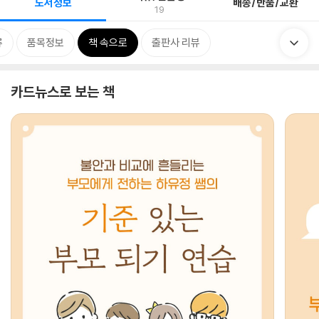
도서정보
배송/반품/교환
19
류
품목정보
책 속으로
출판사 리뷰
카드뉴스로 보는 책