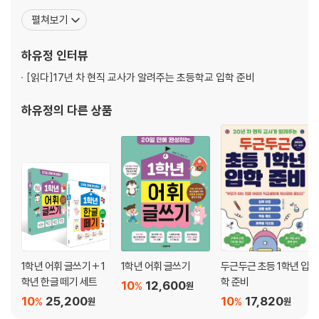
빨리 크는 아이는 사춘기에서 무너진다
을 모색하며 교육심리 박사 과정을 밟고 있다. 현장의 생생한 언어로
펼쳐보기
회복탄력성은 지식이 아닌 감정의 기억에서 나온다
부모와 교사를 연결하고, 아이의 발달과 감정을 바탕으로 실천 가능
한 공부법과 훈육법을 제안한다. 이 책에서는 비교문화와 선행 강박
하유정
인터뷰
3. 부모의 불안한 감정 돌아보기
속에서도 흔들리지 않는 가정의 기준을 세우는 법을
앞서야만 괜찮은 부모같아요
[읽다]
17년 차 현직 교사가 알려주는 초등학교 입학 준비
그 집 애가 다니는 학원이래요
하유정
의 다른 상품
‘ 7세 고시’가 보여 준 교육 불안의 맨얼굴
부모의 감정을 먼저 다스려야 한다
내 표정은 아이의 기분이 된다
불안이 터뜨리는 부정적인 생각의 팝콘
부모의 우울은 반추에서 시작한다
2부. 기준_기준은 아이의 거울이 되다
4. 기준이 있는 공부는 어떻게 가능한가?
기준이 있는 공부란 무엇인가?
1학년 어휘 글쓰기 + 1
1학년 어휘 글쓰기
두근두근 초등 1학년 입
학년 한글 떼기 세트
학 준비
공부 방법은 아이의 성향과 학년에 따라 다르다
10
12,600
%
원
※ 초등학생이 매일 해야 하는 필수 공부 3가지
10
25,200
10
17,820
%
%
원
원
원칙이 있는 사교육이라면 괜찮습니다