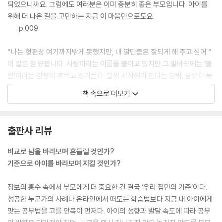
되었으니까요. 그럼에도 여러분은 이미 충분히 좋은 부모입니다. 아이를
6. 부모의 감정 회복 돌보기
위해 더 나은 길을 고민하는 지금 이 마음만으로도요.
교육 불안에 반응하는 부모의 다섯 가지 유형
--- p.009
교육 불안이 만든 감정의 악순환 끊기
아이와의 대화에서 내 감정 섞지 않기
“나는 형편상 여기까지밖게 못했지만, 내 딸만큼은 잘되게 해 주고 싶어.”
자책하는 부모의 마음을 감싸는 위로
이 말은 참 묘합니다. 사랑이라는 이름을 붙이고 있지만 그 밑바닥에는 ‘불
안’이라는 감정이 흐르고 있거든요. 일찍 시작해야 한다는 강박, 남보다 늦
에필로그_ 기준은 결국 우리 안에 있습니다
으면 안 된다는 조급함, 적어도 나보다는 잘 살아야 한다는 막연한 기대. 하
책 속으로 더보기
지만 그 ‘열심’이 아이에게 언제나 좋은 영향만 주는 건 아닌 듯합니다. 가
끔은 엄마가 불안해서 자꾸 남들과 비교한다는 것을 아이는 조용히 느끼고
있을 테니까요.
출판사 리뷰
--- p.025
비교로 남을 바라보며 흔들릴 것인가?
사실 우리는 알고 있습니다. 남의 집 아이가 영어 인터뷰하는 영상은 극히
기준으로 아이를 바라보며 지킬 것인가?
일부라는 걸요. ○○학원 레벨 테스트에 합격했다는 그 아이도 늘 웃으며
공부하는 건 아닐 거라는 걸요. 그런데도 불안해지는 건 그 장면이 남의 이
정보의 홍수 속에서 부모에게 더 중요한 건 결국 ‘우리 집만의 기준’이다.
야기가 아니라 자꾸 내 아이와 겹쳐 보이기 때문이겠지요. 그러면 문득 ‘우
성공한 누군가의 사례나 온라인에서 떠도는 학습법보다 지금 내 아이에게
리 아이도 저만큼은 했으면 좋겠다…….’라는 생각이 가슴 한쪽을 조용히
맞는 공부법을 고를 안목이 먼저다. 아이의 성향과 발달 속도에 따라 공부
건드리고 지나갑니다. ‘교육은 빠를수록 좋다.’, ‘남들보다 앞서 있어야 한