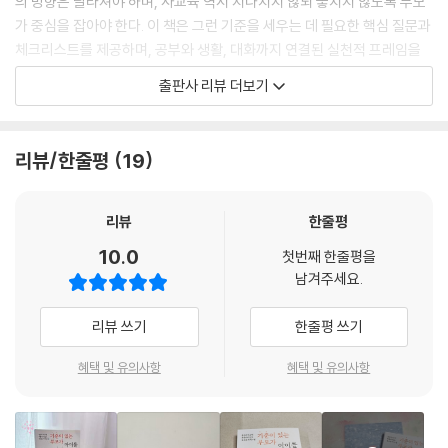
의 방향은 달라져야 하며, 사교육 역시 지나치지 않되 놓치지 않도록 부모
다.’라는 말들이 언제나 옳은 건 아닙니다. ‘내 아이에게 맞는지’를 고민할
가 중심을 잡아야 한다. 이 책은 그런 기준을 세우는 데 필요한 핵심 질문과
시간을 주지 않습니다. 이제는 ‘정보 수집’보다 ‘정보 분별’이 더 필요한 시
체크리스트를 제공하며, 공부와 생활, 대화까지 연결된 실천적 프레임을
대입니다. 모두가 하는 걸 따라가기보다 우리 아이에게 꼭 필요한 것을 남
제시한다. 특히 교육 정보에 휩쓸리기 쉬운 시대에 비교 대신 기준으로 아
출판사 리뷰 더보기
기고 불필요한 정보는 가려낼 줄 아는 용기, 그게 부모가 먼저 가질 기준입
이를 바라보는 눈을 길러주는 것이 이 책의 가장 큰 가치라고 볼 수 있다.
니다.
이 책을 다 읽고 나면, 부모는 더 이상 주변을 살피며 흔들리지 않고 ‘지금,
-pp.048~049
내 아이에게 맞는 선택’을 분명하고 자신 있게 내릴 수 있는 기준을 갖게 될
리뷰/한줄평
19
것이다.
조금 느려도 괜찮습니다. 모든 걸 다 알지 않아도 괜찮습니다. ‘우리 아이에
게 맞는 길’을 스스로 판단할 수 있는 기준, 그 단단한 내면이 부모로서의
기준은 거창한 철학이 아니라
리뷰
한줄평
힘이 되어 줍니다. 정보는 바다 위에 떠 있는 부표 같습니다. 어디에 무엇이
반복되는 작은 선택에서 시작됩니다
10.0
있다는 걸 알려 주지만, 그 물살을 어떻게 헤쳐 나갈지는 결국 부모가 어느
첫번째 한줄평을
남겨주세요.
쪽으로 노를 젓느냐에 달려 있습니다.
기준은 거창한 철학에서 시작되지 않는다. 오늘 내가 아이에게 건네는 말
--- p.051
한마디, 함께 하루를 정리하는 작은 습관, 실패를 대하는 태도 속에 자연스
리뷰 쓰기
한줄평 쓰기
럽게 깃든다. 부모가 무심코 반복하는 일상의 선택이 쌓여 아이의 내면을
그럼요, 저도 학원 보냅니다. 교육이라는 한 우물만 파온 저도 아이가 자라
만들고, 그 축적된 경험이 결국 아이의 자존감과 회복탄력성으로 이어진
혜택 및 유의사항
혜택 및 유의사항
며 그 문을 두드리지 않을 수 없었습니다. 다만 저는 ‘어디를 보냈는지’보다
다.
‘어떻게 보냈는지’를 전하고 싶습니다. 제게는 한 가지 철칙이 있습니다. 남
《기준이 있는 부모가 아이를 성장시킨다》는 바로 이런 작고 구체적인 기준
들이 좋다고 했다거나 입소문 난 강사를 이유로는 절대 선택하지 않는다는
을 부모가 삶 속에서 어떻게 실천할 수 있는지 보여 준다. 감정 조절을 배우