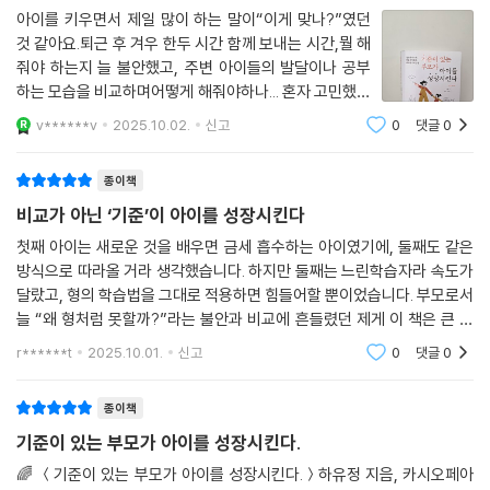
여기서 말하는 ‘충분히 좋음’, 즉 ‘Good Enough’란, 처음에는 아이의 욕
정 회복 루틴, 가족이 함께 세우는 생활의 기준까지 일상에서 바로 적용할
아이를 키우면서 제일 많이 하는 말이“이게 맞나?”였던
구에 민감하게 반응하지만 점차 그 반응이 적절히 감소되어 아이 스스로
것 같아요.퇴근 후 겨우 한두 시간 함께 보내는 시간,뭘 해
수 있는 구체적인 질문과 체크리스트를 담았다. 독자는 이 과정을 통해 불
세상을 마주할 수 있게 돕는 관계입니다. 아이가 숙제
줘야 하는지 늘 불안했고, 주변 아이들의 발달이나 공부
안을 줄이는 데 그치지 않고, 아이를 흔들림 없이 바라보고 믿어 주는 부모
를 하기 싫다며 짜증을 낼 때 바로 도와주거나 대신해 주기보다는 아이가
하는 모습을 비교하며어떻게 해줘야하나... 혼자 고민했어
로 성장하게 된다. 다시 말해, 이 책은 단순히 교육 정보를 주는 책이 아니
혼자 고민해 보고 스스로 시작할 기회를 기다려 주는 것. 친구와 다툰 이야
요. 그런데 이 책을 읽으면서,그 불안의 뿌리가 사실은
라, 부모가 스스로 단단히 세우고 아이의 성장을 이끌 실천 가능한 프레임
v******v
2025.10.02.
신고
0
댓글
0
내 기준이 없었기 때문이라는걸 알게되었어요. 남들
기를 털어놓을 때 당장 해결책을 주기보다는 “그랬
을 제공한다. 결국 책을 덮는 순간, 부모는 ‘내가 흔들려도 다시 돌아올 중
이 좋다는 교육법, 유행하는 사교육,
구나!” 하고 아이의 마음을 먼저 들어주는 시간인 거죠. 그것이 ‘충분히 좋
심’이라는 가장 확실한 양육 자산을 얻게 될 것이다.
종이책
은 부모’가 해 주는 적절한 개입입니다. 그 기다림과 개입 사이의 ‘적정한
비교가 아닌 ‘기준’이 아이를 성장시킨다
거리’가 바로 ‘충분히 좋은’ 육아입니다.
첫째 아이는 새로운 것을 배우면 금세 흡수하는 아이였기에, 둘째도 같은
--- p.314
방식으로 따라올 거라 생각했습니다. 하지만 둘째는 느린학습자라 속도가
달랐고, 형의 학습법을 그대로 적용하면 힘들어할 뿐이었습니다. 부모로서
늘 “왜 형처럼 못할까?”라는 불안과 비교에 흔들렸던 제게 이 책은 큰 깨
달음을 주었습니다.《기준이 있는 부모가 아이를 성장시킨다》는 남들과의
r******t
2025.10.01.
신고
0
댓글
0
비교가 아닌,
종이책
기준이 있는 부모가 아이를 성장시킨다.
🌈 ＜기준이 있는 부모가 아이를 성장시킨다.＞하유정 지음, 카시오페아