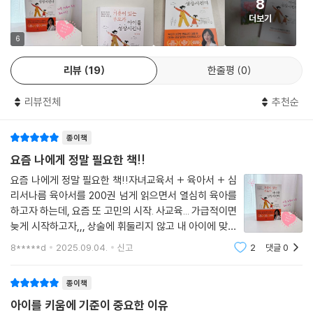
것입니다. 이유는 단순합니다. 내 아이에게도 좋다는 보장은 없으니까요.
8
는 방법, 흔들리지 않는 공부 루틴, 아이의 마음을 여는 대화 방식, 사교육
--- pp.076~077
더보기
선택의 원칙까지 당장 오늘부터 적용할 수 있는 질문과 예시들을 촘촘하게
담았다. 이 책은 단순한 교육 지침서가 아니라 부모가 불안을 ‘확신 있는 실
6
부정적인 생각이 반복되는데 그 이유를 모르겠다면 자신에게 이렇게 질문
천’으로 바꾸는 과정을 안내하는 지도와도 같다. 부모가 흔들리더라도 다
해 보세요. ‘나는 지금 아이의 성장을 바라는 걸까? 아니면 나 자신이 좋은
리뷰
19
한줄평
0
시 중심을 찾을 수 있다면, 아이는 그 곁에서 안전하게 뿌리내리고 자기 속
부모로 인정받고 싶은 걸까?’ 마음속 욕구가 어디에서 비롯된 것인지 돌아
도로 성장할 수 있다. 완벽한 정보가 아이를 키우는 것이 아니라, 흔들려도
보는 것이 생각의 방향을 바꾸는 첫걸음입니다.
리뷰전체
추천순
기준으로 돌아오는 부모의 태도가 아이의 성장을 지탱하는 힘임을 분명하
--- p.135
게 증명한다.
종이책
치열한 구조 속에서 미리 한 번이라도 내용을 접해 본 아이가
흔들리는 불안에서 단단한 기준으로!
요즘 나에게 정말 필요한 책!!
상대적으로 덜 당황하는 것은 부인할 수 없는 사실입니다. 선행 자체가 나
두 개의 축으로 완성되는 부모의 성장 프레임
요즘 나에게 정말 필요한 책!!자녀교육서 + 육아서 + 심
쁜 것은 아닙니다. 오히려 무조건 ‘천천히 가야 한다.’라는 고집이 아이를
리서나름 육아서를 200권 넘게 읽으면서 열심히 육아를
더 힘들게 할 수도 있습니다. 그렇다고 선행을 ‘모두
이 책은 1부 ‘불안’과 2부 ‘기준’이라는 두 개의 축으로 구성되어 있다. 1부
하고자 하는데, 요즘 또 고민의 시작. 사교육... 가급적이면
에게, 더 빨리, 더 많이’ 돌려야만 한다는 것도 정답은 아닙니다. 결국 중요
에서는 부모가 흔들릴 수밖에 없는 감정의 실체를 드러낸다. 사교육, 조기
늦게 시작하고자,,, 상술에 휘둘리지 않고 내 아이에 맞는
한 것은 우리 아이만의 속도와 필요를 정확히 읽어 내는 부모의 지혜가 아
학습, SNS 비교 등 일상에서 스며드는 불안의 근원을 짚어 주며, 그것이
사교육을 하고자 하는데 쉽지 않다. 흔들리는 기준을 잡기
8*****d
2025.09.04.
신고
2
댓글
0
닐까요?
위해서 꾸준히 내 교육 철학과 방향에 맞는 책을 읽고 있
어떻게 아이의 자존감과 태도에 전이되는지 구체적인 사례를 통해 보여 준
--- p.177
는데,와,.. 하유정 선생님 책은 아이의
다. 부모는 이를 통해 ‘내가 왜 흔들리는지’를 먼저 인식하게 된다. 2부에서
종이책
는 불안을 넘어설 힘, 곧 우리 집만의 흔들리지 않는 기준을 세우는 방법을
“아이에게 필요한 것은 완벽한 엄마가 아니라 충분히 좋은 엄마다.”
아이를 키움에 기준이 중요한 이유
제시한다. 아이의 성향과 발달 속도에 맞춘 공부법, 사교육 선택의 원칙, 감