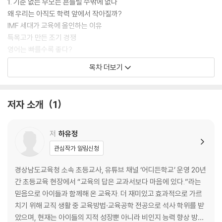
1. 기준 없는 부모는 흔들릴 수밖에 없다
왜 우리는 아직도 학력 앞에서 작아질까?
IMF 세대가 교육에 올인하는 이유
특목고가 만든 조기 경쟁
영어는 빠를수록 좋다?
부모는 왜 사교육을 선택하는가?
목차 더보기
학군지라는 이름이 주는 무게
미디어는 경쟁의 속도를 조절하지 않는다
정보력은 좋은 교육의 기준이 될 수 없다
저자 소개
1
2. 잘 키우고 싶은 마음이 아이를 힘들게 할 때
부모의 기대가 아이에게 ‘책임’이 되는 순간
저
하유정
사랑받기 위해 착해진 아이들
관심작가 알림신청
스스로 공부하는 아이를 만드는 부모의 태도
마음이 가닿는 대화가 사라질 때
경상남도교육청 소속 초등교사, 유튜브 채널 ‘어디든학교’ 운영 20년
사교육, 피할 수 없다면 기준이 단단해야 한다
간 초등교육 현장에서 “교육의 답은 교과서보다 마음에 있다.”라는
※기준이 있는 사교육을 선택하는 4가지 방법
믿음으로 아이들과 함께해 온 교육자. 더 재미있고 효과적으로 가르
기초 공사 없는 선행으로 흔들리는 아이의 뇌
치기 위해 교직 생활 중 교육방법·교육공학 전공으로 석사 학위를 받
요즘 아이들이 사회성이 떨어지는 이유
았으며, 현재는 아이들의 지적 성장뿐 아니라 비인지 능력 향상 방안