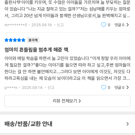
출판사💚아이를 키우며, 또 수많은 아이들을 가르치며 늘 부딪히는 질문
이 있습니다.“나는 지금 잘하고 있는 걸까?”저는 삼남매를 키우는 엄마로
서, 그리고 20년 넘게 아이들과 함께한 선생님으로서,늘 완벽해지고 싶은
마음이 앞섰습니다. 하지만 ＜기준이 있는 부모가 아이를 성장시킨다＞를
m********0
2025.09.16.
신고
0
댓글
0
(하유정 지음,
종이책
엄마의 흔들림을 멈추게 해준 책.
아이와 매일 학습을 하면서 늘 고민이 있었습니다.“이게 정말 우리 아이에
게 필요한 걸까?”좋다는 이야기를 들으면 따라 하고 싶고,주변 엄마들이
한다는 걸 안 하면 불안해지고…그러다 보면 아이에게 이것도, 저것도 다
하라고욕심을 내는 제 모습이 보이더라고요.이 책을 읽으면서 가장 크게
와닿았던 건,부모가 흔들리지 않으려면 ‘우리집 기준’이 있어야 한다는 점
p****n
2025.09.14.
신고
0
댓글
0
이었어요.특히
리뷰 전체보기
배송/반품/교환 안내