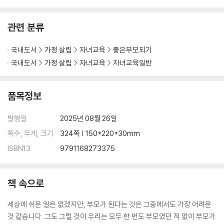
※기준이 있는 내 아이 사교육 정리표
멈춤의 시간이 아이를 자라게 한다
관련 분류
선행 학습 과연 정답일까?
공부 주도성은 ‘믿는 부모’에게서 생긴다
국내도서
가정 살림
자녀교육
좋은부모되기
아이가 스스로 공부를 설계하는 힘, 메타인지
국내도서
가정 살림
자녀교육
자녀교육일반
내 아이 진로 프로필 만들기
기회를 준비하는 삶의 태도
공부보다 먼저 바꿔야 할 집안 풍경
품목정보
※ 조금 더 깊은 몰입을 위한 고민 해결 Q&A
말만 바뀌어도 내적 동기가 향상된다
발행일
2025년 08월 26일
※ 아이의 마음을 열어 주는 부모의 대화법 Q&A
쪽수, 무게, 크기
324쪽 | 150*220*30mm
ISBN13
9791168273375
5. 우리 집만의 흔들리지 않는 기준 세우기
평가와 비교에서 벗어나기
교육 정보를 선별하는 4가지 기준
책 속으로
SNS 시대, 정보 다이어트 실천법
기준 있는 집은 실패를 환영한다
세상에 쉬운 일은 없겠지만, 부모가 된다는 것은 그중에서도 가장 어려운
부모가 함께 세우는 양육의 기준
것 같습니다. 그도 그럴 것이 우리는 모두 한 번도 부모였던 적 없이 부모가