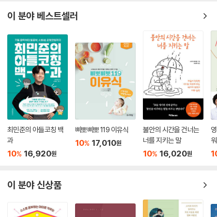
이 분야 베스트셀러
최민준의 아들코칭 백
삐뽀삐뽀 119 이유식
불안의 시간을 건너는
영
과
너를 지키는 말
워
10
17,010
%
원
10
16,920
10
16,020
1
%
%
원
원
이 분야 신상품