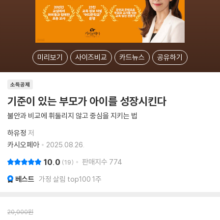
미리보기
사이즈비교
카드뉴스
공유하기
소득공제
기준이 있는 부모가 아이를 성장시킨다
불안과 비교에 휘둘리지 않고 중심을 지키는 법
하유정
저
카시오페아
2025.08.26.
10.0
판매지수
774
19
베스트
가정 살림 top100 1주
20,000
원