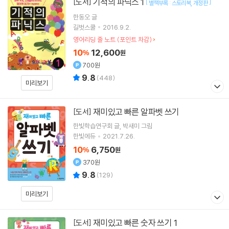
기적의 파닉스 1
[도서]
[
]
별책부록 : 스토리북
개정판
한동오
글
길벗스쿨
2016.9.2.
영어리딩 줄 노트 (포인트 차감)
10
12,600
%
원
700원
9.8
(
448
)
미리보기
재미있고 빠른 알파벳 쓰기
[도서]
한빛학습연구회
글
박새미
그림
한빛에듀
2021.7.26.
10
6,750
%
원
370원
9.8
(
129
)
미리보기
재미있고 빠른 숫자 쓰기 1
[도서]