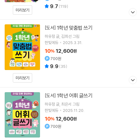
9.7
(
119
)
미리보기
1학년 맞춤법 쓰기
[도서]
하유정
글
김희선
그림
한빛에듀
2025.3.31.
10
12,600
%
원
700원
9.9
(
35
)
미리보기
1학년 어휘 글쓰기
[도서]
하유정
글
최은서
그림
한빛에듀
2025.11.20.
10
12,600
%
원
700원