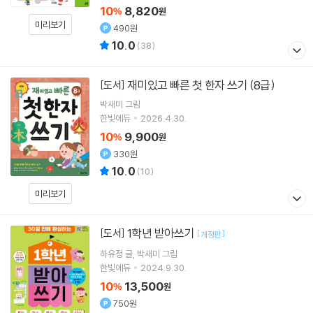
10
8,820
%
원
미리보기
490원
10.0
(
38
)
재미있고 빠른 첫 한자 쓰기 (8급)
[도서]
박새미 그림
한빛에듀
2026.4.30.
10
9,900
%
원
330원
10.0
(
10
)
미리보기
1학년 받아쓰기
[도서]
[
]
개정판
하유정
글
박새미
그림
한빛에듀
2024.9.30.
10
13,500
%
원
750원