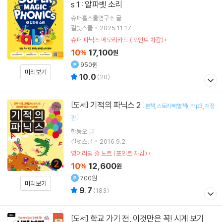
s 1 : 알파벳 소리
슈퍼홈스쿨연구소
글
길벗스쿨
2025.11.17.
슈퍼 파닉스 메모리카드 (포인트 차감)
10
17,100
%
원
950원
미리보기
10.0
(
20
)
기적의 파닉스 2
[도서]
[
본책
스토리북(별책)
mp3
개정
]
판
한동오
글
길벗스쿨
2016.9.2.
영어리딩 줄 노트 (포인트 차감)
10
12,600
%
원
700원
미리보기
9.7
(
183
)
학교 가기 전, 이것만은 꼭! 시계 보기
[도서]