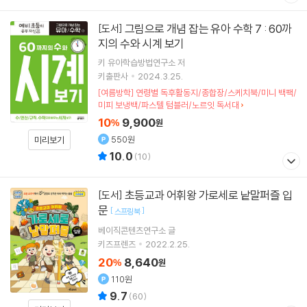
그림으로 개념 잡는 유아 수학 7 : 60까
[도서]
지의 수와 시계 보기
키 유아학습방법연구소 저
키출판사
2024.3.25.
[여름방학] 연령별 독후활동지/종합장/스케치북/미니 백팩/
미피 보냉백/파스텔 텀블러/노르잇 독서대
10
9,900
%
원
550원
미리보기
10.0
(
10
)
초등교과 어휘왕 가로세로 낱말퍼즐 입
[도서]
문
[
]
스프링북
베이직콘텐츠연구소
글
키즈프렌즈
2022.2.25.
20
8,640
%
원
110원
9.7
(
60
)