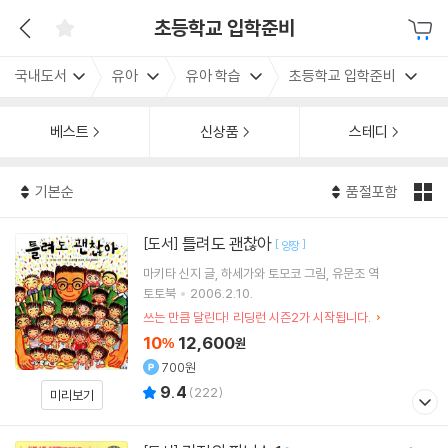
초등학교 입학준비
국내도서
유아
유아 학습
초등학교 입학준비
베스트
신상품
스테디
기본순
품절포함
틀려도 괜찮아
[도서]
[
]
양장
마키타 신지
글
하세가와 토모코
그림
유문조
역
토토북
2006.2.10.
쓰는 만큼 달린다! 리딩런 시즌2가 시작됩니다.
10
12,600
%
원
700원
9.4
(
222
)
미리보기