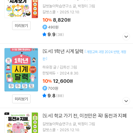
길벗놀이학습연구소
글
박정미
그림
길벗스쿨
2025.12.10.
10
8,820
%
원
미리보기
490원
9.9
(
38
)
1학년 시계 달력
[도서]
[
개정교육 과정 2024 반영
개정
]
판
하유정 글 / 김희선 그림
한빛에듀
2024.8.30.
10
12,600
%
원
700원
9.8
(
88
)
미리보기
학교 가기 전, 이것만은 꼭! 동전과 지폐
[도서]
길벗놀이학습연구소
글
박정미
그림
길벗스쿨
2025.12.10.