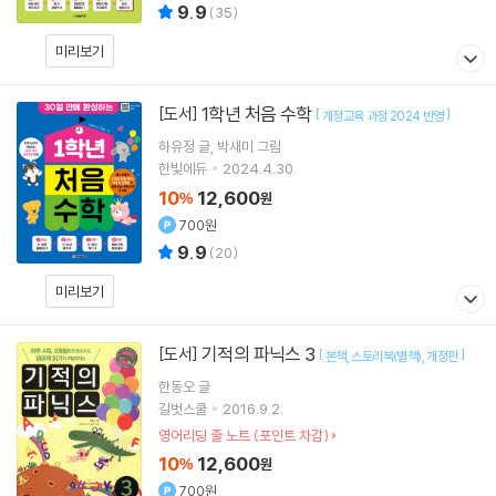
9.9
(
35
)
미리보기
1학년 처음 수학
[도서]
[
]
개정교육 과정 2024 반영
하유정
글
박새미
그림
한빛에듀
2024.4.30.
10
12,600
%
원
700원
9.9
(
20
)
미리보기
기적의 파닉스 3
[도서]
[
]
본책
스토리북(별책)
개정판
한동오
글
길벗스쿨
2016.9.2.
영어리딩 줄 노트 (포인트 차감)
10
12,600
%
원
700원