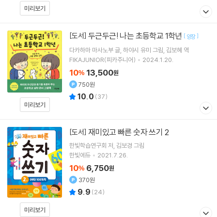
미리보기
두근두근! 나는 초등학교 1학년
[도서]
[
]
양장
다카하마 마사노부
글
하야시 유미
그림
김보혜
역
FIKAJUNIOR(피카주니어)
2024.1.20.
10
13,500
%
원
750원
10.0
(
37
)
미리보기
재미있고 빠른 숫자 쓰기 2
[도서]
한빛학습연구회
저
김보경
그림
한빛에듀
2021.7.26.
10
6,750
%
원
370원
9.9
(
24
)
미리보기