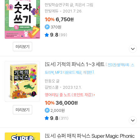
한빛학습연구회
글
최은서
그림
한빛에듀
2021.7.26.
10
6,750
%
원
370원
9.8
(
99
)
미리보기
기적의 파닉스 1~3 세트
[도서]
[
전3권/별책부록 : 스
]
토리북
MP3 다운로드 제공
개정판
한동오
글
길벗스쿨
2023.12.1.
영어리딩 줄 노트 (포인트 차감)
10
36,000
%
원
미리보기
2,000원
9.8
(
311
)
슈퍼 매직 파닉스 Super Magic Phonic
[도서]