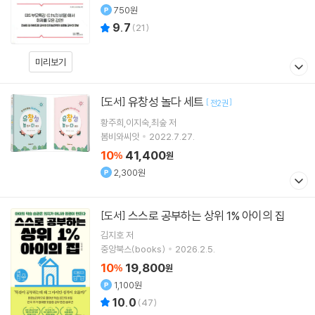
750원
9.7
(
21
)
미리보기
유창성 놀다 세트
[도서]
[
]
전2권
황주희,이지숙,최숲 저
봄비와씨앗
2022.7.27.
10
41,400
%
원
2,300원
스스로 공부하는 상위 1% 아이의 집
[도서]
김지호
저
중앙북스(books)
2026.2.5.
10
19,800
%
원
1,100원
10.0
(
47
)