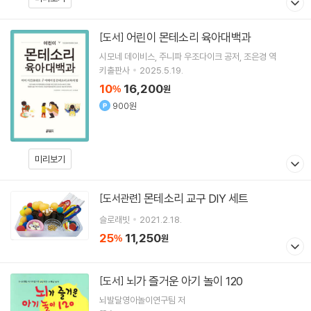
어린이 몬테소리 육아대백과
[도서]
시모네 데이비스
주니파 우조다이크
공저
조은경
역
키출판사
2025.5.19.
10
16,200
%
원
900원
미리보기
몬테소리 교구 DIY 세트
[도서관련]
슬로래빗
2021.2.18.
25
11,250
%
원
뇌가 즐거운 아기 놀이 120
[도서]
뇌발달영아놀이연구팀 저