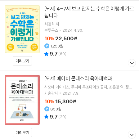
4~7세 보고 만지는 수학은 이렇게 가르
[도서]
칩니다
최경희
저
블루무스
2024.4.30.
10
22,500
%
원
1,250원
9.7
(
60
)
미리보기
베이비 몬테소리 육아대백과
[도서]
시모네 데이비스
주니파 우조다이크
공저
조은경
역
정이
비
감수
키출판사
2021.7.9.
10
15,300
%
원
850원
9.7
(
29
)
미리보기