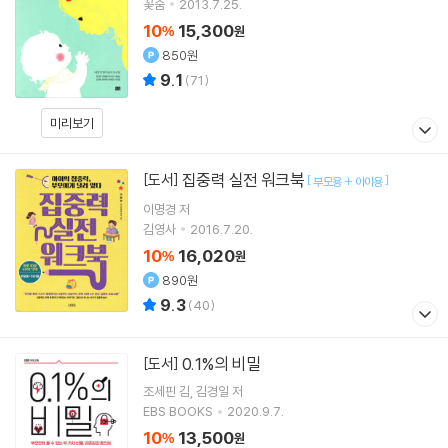
꽃숨
2013.7.25.
10
15,300
%
원
850원
9.1
(
71
)
미리보기
집중력 실전 워크북
[도서]
[
]
부모용 + 아이용
이명경
저
김영사
2016.7.20.
10
16,020
%
원
890원
9.3
(
40
)
0.1%의 비밀
[도서]
조세핀 김
김경일
저
EBS BOOKS
2020.9.7.
10
13,500
%
원