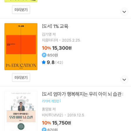
미리보기
1% 교육
[도서]
김기영
저
지음미디어
2025.2.25.
10
15,300
%
원
850원
9.8
(
42
)
미리보기
엄마가 행복해지는 우리 아이 뇌 습관
[도서]
[
]
리커버 개정판
홍양표
저
비비투(VIVI2)
2019.12.5.
10
15,750
%
원
870원