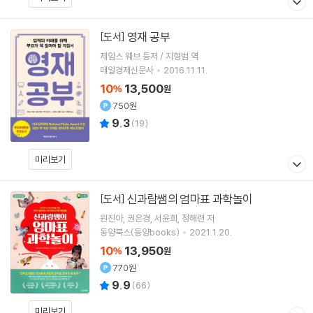
영재 공부
[도서]
제임스 웨브 등저 / 지형범 역
매일경제신문사
2016.11.11.
10
13,500
%
원
750원
9.3
(
19
)
미리보기
신과람쌤의 엄마표 과학놀이
[도서]
원진아
권은경
서윤희
정해련
저
동양북스(동양books)
2021.1.20.
10
13,950
%
원
770원
9.9
(
66
)
미리보기