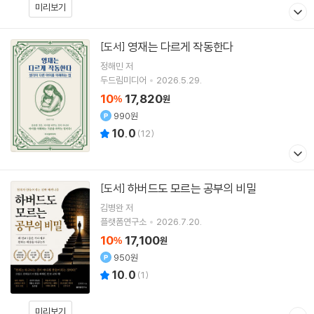
미리보기
영재는 다르게 작동한다
[도서]
정해민
저
두드림미디어
2026.5.29.
10
17,820
%
원
990원
10.0
(
12
)
하버드도 모르는 공부의 비밀
[도서]
김병완
저
플랫폼연구소
2026.7.20.
10
17,100
%
원
950원
10.0
(
1
)
미리보기