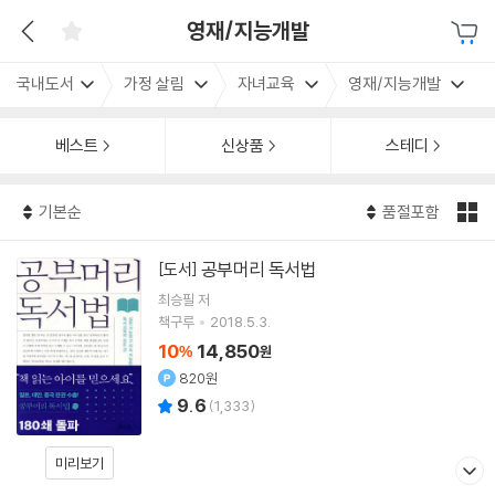
영재/지능개발
국내도서
가정 살림
자녀교육
영재/지능개발
베스트
신상품
스테디
기본순
품절포함
공부머리 독서법
[도서]
최승필
저
책구루
2018.5.3.
10
14,850
%
원
820원
9.6
(
1,333
)
미리보기