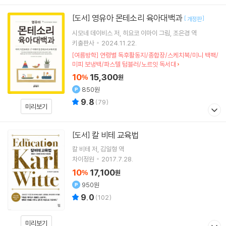
영유아 몬테소리 육아대백과
[도서]
[
]
개정판
시모네 데이비스
저
히요코 이마이
그림
조은경
역
키출판사
2024.11.22.
[여름방학] 연령별 독후활동지/종합장/스케치북/미니 백팩/
미피 보냉백/파스텔 텀블러/노르잇 독서대
10
15,300
%
원
850원
9.8
(
79
)
미리보기
칼 비테 교육법
[도서]
칼 비테
저
김일형
역
차이정원
2017.7.28.
10
17,100
%
원
950원
9.0
(
102
)
미리보기