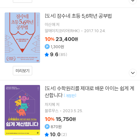
잠수네 초등 5,6학년 공부법
[도서]
이신애
저
알에이치코리아(RHK)
2017.10.24.
10
23,400
%
원
1,300원
9.6
(
85
)
미리보기
수학원리를 제대로 배운 아이는 쉽게 계
[도서]
산합니다
[
]
개정판
차지혜
저
블루무스
2023.5.25.
10
15,750
%
원
870원
10.0
(
2
)