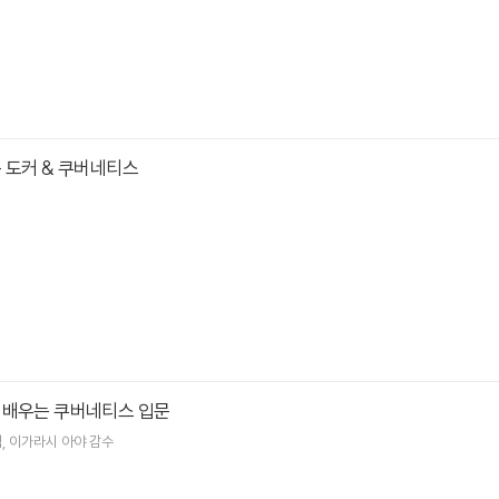
 도커 & 쿠버네티스
 배우는 쿠버네티스 입문
역
이가라시 아야
감수