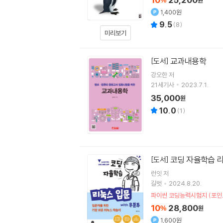
%
원
1,400원
9.5
(
8
)
미리보기
교과내용학
[도서]
강오한
저
21세기사
2023.7.1.
35,000
원
10.0
(
1
)
코딩 자율학습 리
[도서]
런잇
저
길벗
2024.8.20.
파이썬 코딩능력시험지 (포인
10
28,800
%
원
1,600원