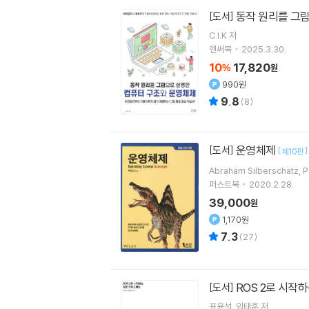
동작 원리를 그
[도서]
C.I.K
저
앤써북
2025.3.30.
10
17,820
%
원
990원
9.8
(
8
)
운영체제
[도서]
[
]
제10판
Abraham Silberschatz
P
퍼스트북
2020.2.28.
39,000
원
1,170원
7.3
(
27
)
ROS 2로 시작
[도서]
표윤석
임태훈
저