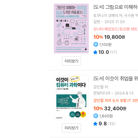
그림으로 이해하
[도서]
토쿠나가 코헤이
저
서수환
길벗
2025.11.20.
모니터 메모보드/듀오펜 세트 
10
19,800
%
원
1,100원
10.0
(
17
)
미리보기
이것이 취업을 위
[도서]
강민철
저
한빛미디어
2024.8.13.
강민철 저자 도서 포함 IT 3
10
32,400
%
원
1,800원
9.8
(
32
)
미리보기