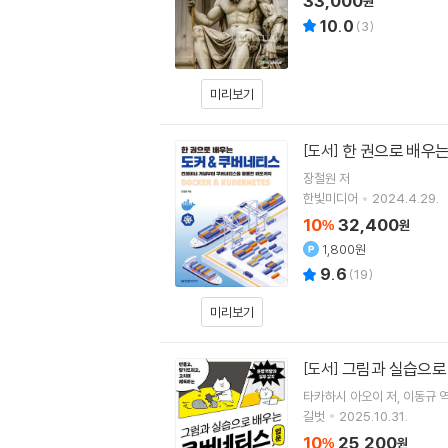
33,000
원
10.0
(
3
)
미리보기
한 권으로 배우는
[도서]
장철원
저
한빛미디어
2024.4.29.
10
32,400
%
원
1,800원
9.6
(
19
)
미리보기
그림과 실습으로
[도서]
타카하시 아오이
저
이동규
길벗
2025.10.31.
10
25,200
%
원