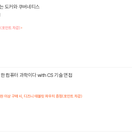
는 도커와 쿠버네티스
역
(포인트 차감)
한 컴퓨터 과학이다 with CS 기술 면접
만원 이상 구매 시, 디즈니 태블릿 파우치 증정(포인트 차감)