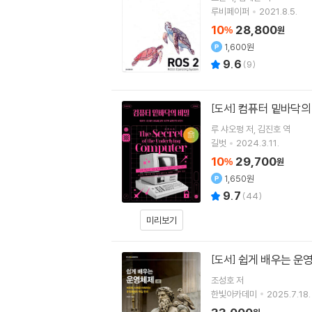
루비페이퍼
2021.8.5.
10
28,800
%
원
1,600원
9.6
(
9
)
컴퓨터 밑바닥의
[도서]
루 샤오펑
저
김진호
역
길벗
2024.3.11.
10
29,700
%
원
1,650원
9.7
(
44
)
미리보기
쉽게 배우는 운
[도서]
조성호
저
한빛아카데미
2025.7.18.