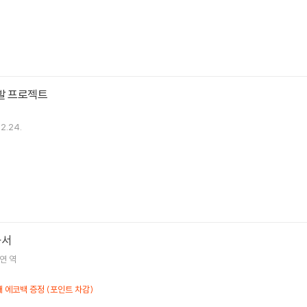
발 프로젝트
12.24.
과서
연
역
 에코백 증정 (포인트 차감)