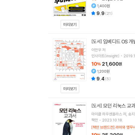
1,400원
9.9
(
21
)
미리보기
임베디드 OS 개
[도서]
이만우
저
인사이트(insight)
2019.
10
21,600
%
원
1,200원
9.4
(
5
)
미리보기
모던 리눅스 교
[도서]
마이클 하우센블라스
저
송지
책만
2023.10.18.
[책만 브랜드전] 라마와 앵무새
10
25,200