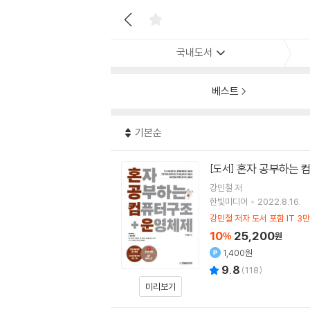
국내도서
베스트
기본순
혼자 공부하는 
[도서]
강민철
저
한빛미디어
2022.8.16.
강민철 저자 도서 포함 IT 3
10
25,200
%
원
1,400원
9.8
(
118
)
미리보기