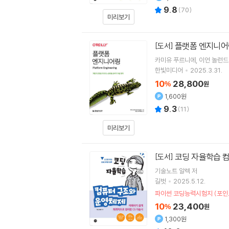
9.8
(
70
)
미리보기
플랫폼 엔지니어
[도서]
카미유 푸르니에
이언 놀런드
한빛미디어
2025.3.31.
10
28,800
%
원
1,600원
9.3
(
11
)
미리보기
코딩 자율학습 
[도서]
기술노트 알렉
저
길벗
2025.5.12.
파이썬 코딩능력시험지 (포인
10
23,400
%
원
1,300원