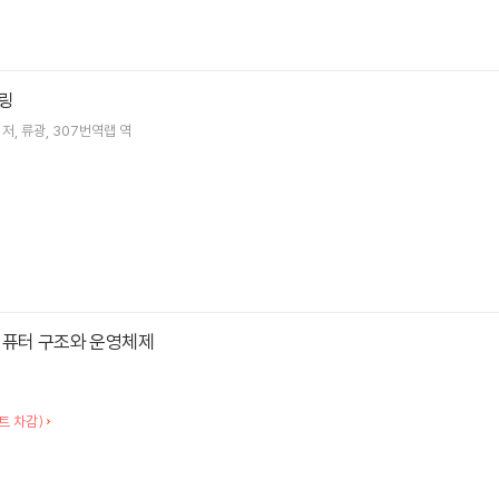
링
저
류광
307번역랩
역
컴퓨터 구조와 운영체제
트 차감)