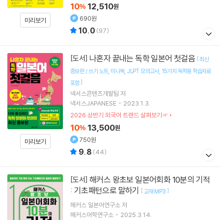
10
12,510
%
원
690원
미리보기
10.0
(
97
)
나혼자 끝내는 독학 일본어 첫걸음
[도서]
[
최신
증보판 / 쓰기 노트
미니북
JLPT 모의고사
15가지 독학용 학습자료
]
포함
넥서스콘텐츠개발팀 저
넥서스JAPANESE
2023.1.3.
2026 상반기 외국어 트렌드 살펴보기☞
10
13,500
%
원
750원
미리보기
9.8
(
44
)
해커스 왕초보 일본어회화 10분의 기적
[도서]
: 기초패턴으로 말하기
[
]
교재 MP3
해커스 일본어연구소
저
해커스어학연구소
2025.3.14.