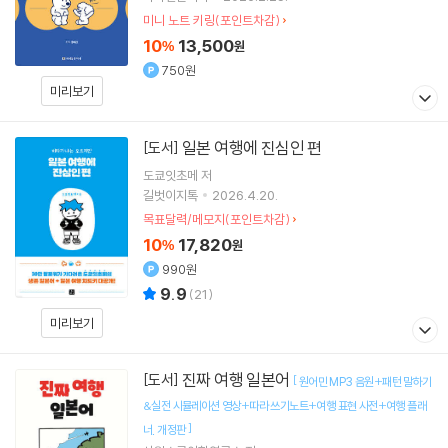
미니 노트 키링(포인트차감)
10
13,500
%
원
750원
미리보기
일본 여행에 진심인 편
[도서]
도쿄잇초메
저
길벗이지톡
2026.4.20.
목표달력/메모지(포인트차감)
10
17,820
%
원
990원
9.9
(
21
)
미리보기
진짜 여행 일본어
[도서]
[
원어민 MP3 음원+패턴 말하기
&실전 시뮬레이션 영상+따라 쓰기노트+여행 표현 사전+여행 플래
]
너
개정판