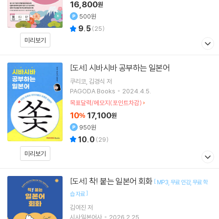
16,800
원
500원
9.5
(
25
)
미리보기
시바시바 공부하는 일본어
[도서]
쿠리코
김경식
저
PAGODA Books
2024.4.5.
목표달력/메모지(포인트차감)
10
17,100
%
원
950원
10.0
(
29
)
미리보기
착! 붙는 일본어 회화
[도서]
[
MP3
무료 인강
무료 학
]
습 자료
김여진
저
시사일본어사
2026.2.25.