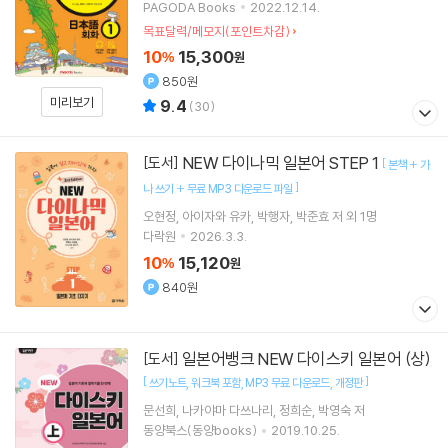
PAGODA Books
2022.12.14.
목표달력/메모지(포인트차감)
10
15,300
%
원
850원
미리보기
9.4
(
30
)
NEW 다이나믹 일본어 STEP 1
[도서]
[
본책 + 가
]
나 쓰기 + 무료 MP3 다운로드 파일
오현정
아이자와 유카
박행자
박준효
저 외 1명
다락원
2026.3.3.
10
15,120
%
원
840원
일본어뱅크 NEW 다이스키 일본어 (상)
[도서]
[
]
쓰기노트
워크북 포함
MP3 무료 다운로드
개정판
문선희
나카야마 다쓰나리
정희순
박영숙
저
동양북스(동양books)
2019.10.25.