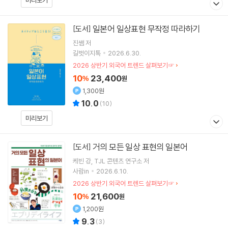
일본어 일상표현 무작정 따라하기
[도서]
진쌤
저
길벗이지톡
2026.6.30.
2026 상반기 외국어 트렌드 살펴보기☞
10
23,400
%
원
1,300원
10.0
(
10
)
미리보기
거의 모든 일상 표현의 일본어
[도서]
케빈 강
TJL 콘텐츠 연구소
저
사람in
2026.6.10.
2026 상반기 외국어 트렌드 살펴보기☞
10
21,600
%
원
1,200원
9.3
(
3
)