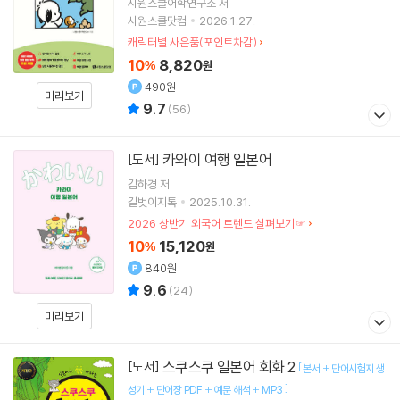
시원스쿨어학연구소
저
시원스쿨닷컴
2026.1.27.
캐릭터별 사은품(포인트차감)
10
8,820
%
원
490원
미리보기
9.7
(
56
)
카와이 여행 일본어
[도서]
김하경
저
길벗이지톡
2025.10.31.
2026 상반기 외국어 트렌드 살펴보기☞
10
15,120
%
원
840원
9.6
(
24
)
미리보기
스쿠스쿠 일본어 회화 2
[도서]
[
본서 + 단어시험지 생
]
성기 + 단어장 PDF + 예문 해석 + MP3