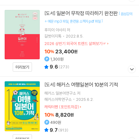
일본어 무작정 따라하기 완전판
[도서]
[
음성강의
]
+ 예문 mp3 파일
훈련용 소책자 pdf 파일
후지이 아사리
저
길벗이지톡
2022.8.5.
2026 상반기 외국어 트렌드 살펴보기☞
10
23,400
%
원
1,300원
9.6
(
273
)
미리보기
해커스 여행일본어 10분의 기적
[도서]
해커스 일본어연구소 저
해커스어학연구소
2025.6.2.
캐릭터펜 (포인트차감)
10
8,820
%
원
490원
9.7
(
913
)
미리보기