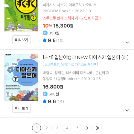
히가시노 사토미
야마구치 카오리
저
PAGODA Books
2023.3.31.
스쿠스쿠 한자 소책자 하 (포인트 차감)
10
15,300
%
원
850원
9.5
미리보기
(
13
)
일본어뱅크 NEW 다이스키 일본어 (하)
[도서]
[
]
워크북 포함
MP3 무료 다운로드
개정판
박영숙
정희순
나카야마 다쓰나리
문선희
저
동양북스(동양books)
2019.10.25.
16,800
원
500원
9.6
(
14
)
미리보기
1
2
3
4
5