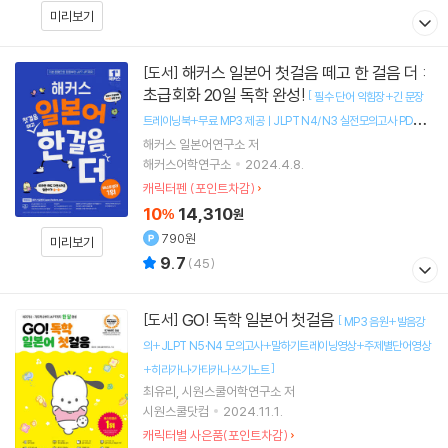
미리보기
해커스 일본어 첫걸음 떼고 한 걸음 더 :
[도서]
초급회화 20일 독학 완성!
[
필수 단어 익힘장+긴 문장
트레이닝북+무료 MP3 제공ㅣJLPT N4/N3 실전모의고사 PDF
]
해커스 일본어연구소 저
+본 교재 인강 할인쿠폰
해커스어학연구소
2024.4.8.
캐릭터펜 (포인트차감)
10
14,310
%
원
790원
미리보기
9.7
(
45
)
GO! 독학 일본어 첫걸음
[도서]
[
MP3 음원+발음강
의+JLPT N5·N4 모의고사+말하기트레이닝영상+주제별단어영상
]
+히라가나·가타카나 쓰기노트
최유리
시원스쿨어학연구소
저
시원스쿨닷컴
2024.11.1.
캐릭터별 사은품(포인트차감)