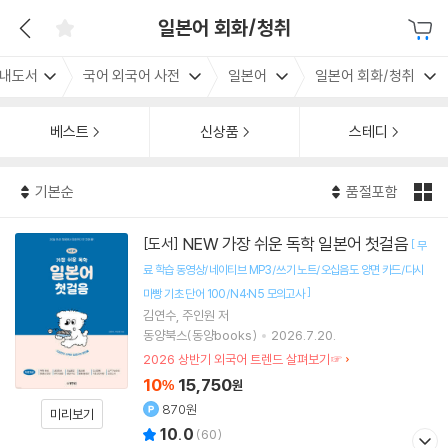
일본어 회화/청취
내도서
국어 외국어 사전
일본어
일본어 회화/청취
베스트
신상품
스테디
기본순
품절포함
NEW 가장 쉬운 독학 일본어 첫걸음
[도서]
[
무
료 학습 동영상/네이티브 MP3/쓰기 노트/오십음도 양면 카드/다시
]
마빵 기초 단어 100/N4·N5 모의고사
김연수
주인원
저
동양북스(동양books)
2026.7.20.
2026 상반기 외국어 트렌드 살펴보기☞
10
15,750
%
원
870원
미리보기
10.0
(
60
)