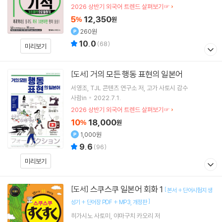
2026 상반기 외국어 트렌드 살펴보기☞
5
12,350
%
원
260원
10.0
(
68
)
미리보기
거의 모든 행동 표현의 일본어
[도서]
서영조
TJL 콘텐츠 연구소
저
고가 사토시
감수
사람in
2022.7.1.
2026 상반기 외국어 트렌드 살펴보기☞
10
18,000
%
원
1,000원
9.6
(
96
)
미리보기
스쿠스쿠 일본어 회화 1
[도서]
[
본서 + 단어시험지 생
]
성기 + 단어장 PDF + MP3
개정판
히가시노 사토미
야마구치 카오리
저