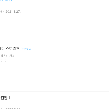
)
2021.8.27.
 버디 스토리즈
[
]
초판종료
 타츠키
원저
9.19.
전판 1