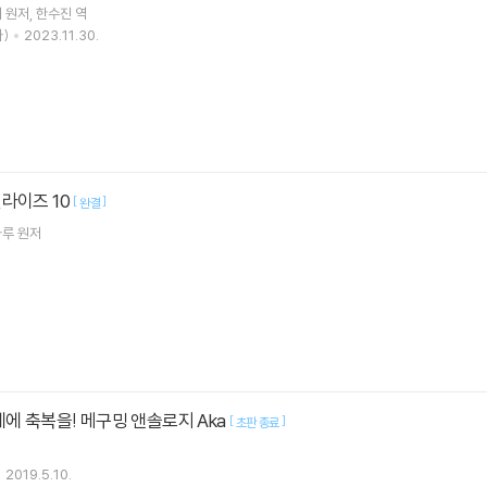
지
원저
한수진
역
)
2023.11.30.
라이즈 10
[
]
완결
하루
원저
계에 축복을! 메구밍 앤솔로지 Aka
[
]
초판 종료
2019.5.10.