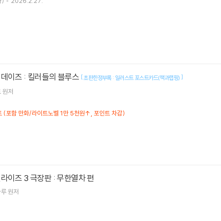
)
2026.2.27.
데이즈 : 킬러들의 블루스
[
]
초판한정부록 : 일러스트 포스트카드(책과랩핑)
토
원저
트 (포함 만화/라이트노벨 1만 5천원↑, 포인트 차감)
라이즈 3 극장판 : 무한열차 편
하루
원저