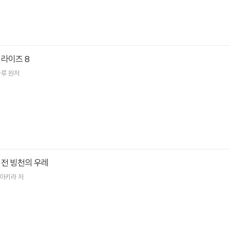
라이즈 8
하루
원저
비전 빙천의 우레
 아키라
저