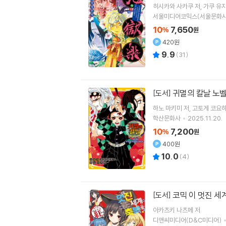
히시카와 사카쿠
저
가쿠 유
서울미디어코믹스(서울문화사
10
7,650
%
원
420원
9.9
(
31
)
귀멸의 칼날 노벨
[도서]
하노 마키미
저
고토게 코요
학산문화사
2025.11.20.
10
7,200
%
원
400원
10.0
(
4
)
코믹 이 멋진 세
[도서]
아카츠키 나츠메
저
디앤씨미디어(D&C미디어)