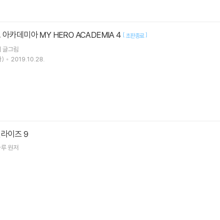
아카데미아 MY HERO ACADEMIA 4
[
]
초판종료
이
글그림
)
2019.10.28.
라이즈 9
하루
원저