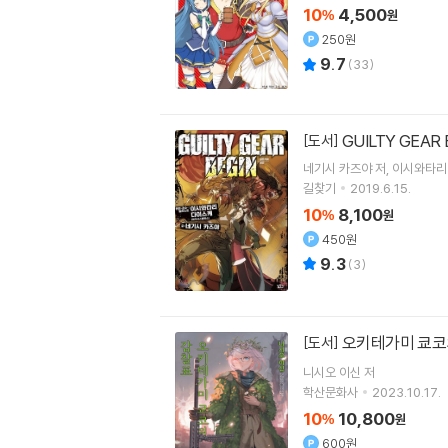
10
4,500
%
원
250원
9.7
(
33
)
GUILTY GEA
[도서]
네기시 카즈야
저
이시와타리
길찾기
2019.6.15.
10
8,100
%
원
450원
9.3
(
3
)
오키테가미 쿄코
[도서]
니시오 이신
저
학산문화사
2023.10.17.
10
10,800
%
원
600원