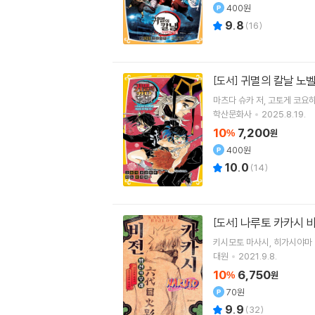
400원
9.8
(
16
)
귀멸의 칼날 노벨
[도서]
마츠다 슈카
저
고토게 코요
학산문화사
2025.8.19.
10
7,200
%
원
400원
10.0
(
14
)
나루토 카카시 
[도서]
키시모토 마사시
히가시야마
대원
2021.9.8.
10
6,750
%
원
70원
9.9
(
32
)