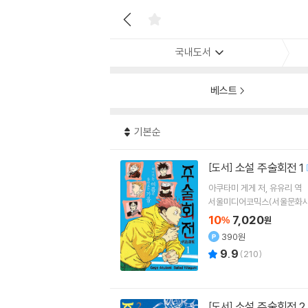
국내도서
베스트
기본순
소설 주술회전 1
[도서]
아쿠타미 게게
저
유유리
역
서울미디어코믹스(서울문화사
10
7,020
%
원
390원
9.9
(
210
)
소설 주술회전 2
[도서]