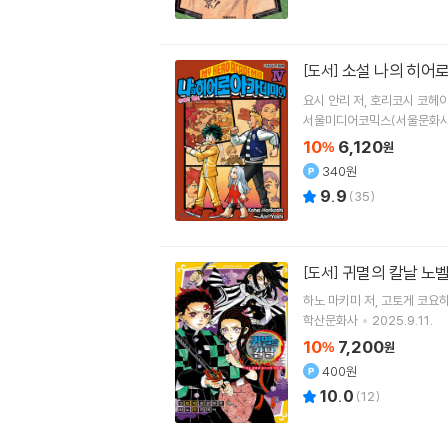
소설 나의 히어로 
[도서]
요시 안리
저
호리코시 코헤
서울미디어코믹스(서울문화사
10
6,120
%
원
340원
9.9
(
35
)
귀멸의 칼날 노벨
[도서]
하노 마키미
저
고토게 코요
학산문화사
2025.9.11.
10
7,200
%
원
400원
10.0
(
12
)