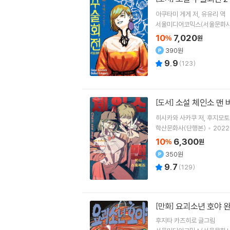
아쿠타미 게게
저
유유리
역
서울미디어코믹스(서울문화사
10
7,020
%
원
390원
9.9
(
123
)
소설 체인소 맨
[도서]
히시카와 사카쿠
저
후지모토
학산문화사(단행본)
2022.
10
6,300
%
원
350원
9.7
(
129
)
요괴소년 호야 완
[만화]
후지타 카즈히로
글그림