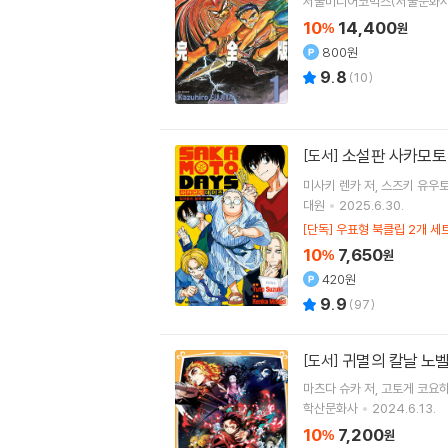
서울미디어코믹스(서울문화사
10
14,400
%
원
800원
9.8
(
10
)
소설판 사카모토 
[도서]
미사키 렌카
저
스즈키 유우
대원
2025.6.30.
[단독] 우표형 북클립 2개 세
10
7,650
%
원
420원
9.9
(
97
)
귀멸의 칼날 노벨
[도서]
마츠다 슈카
저
고토게 코요
학산문화사
2024.6.13.
10
7,200
%
원