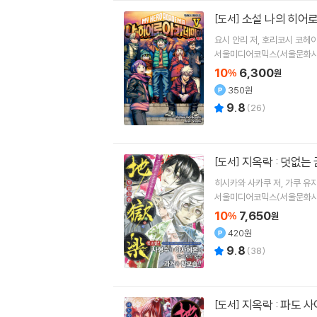
소설 나의 히어로 
[도서]
요시 안리
저
호리코시 코헤
서울미디어코믹스(서울문화사
10
6,300
%
원
350원
9.8
(
26
)
지옥락 : 덧없는
[도서]
히시카와 사카쿠
저
가쿠 유
서울미디어코믹스(서울문화사
10
7,650
%
원
420원
9.8
(
38
)
지옥락 : 파도 
[도서]