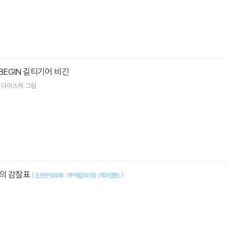
R BEGIN 길티기어 비긴
 다이스케
그림
의 감찰표
[
]
초판한정부록 : PP책갈피 1장 (책과랩핑)