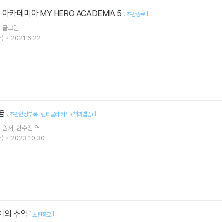
아카데미아 MY HERO ACADEMIA 5
[
]
초판종료
이
글그림
)
2021.6.22.
 꿈
[
]
초판한정부록 : 렌티큘러 카드 (책과랩핑)
지
원저
한수진
역
)
2023.10.30.
사이의 추억
[
]
초판종료