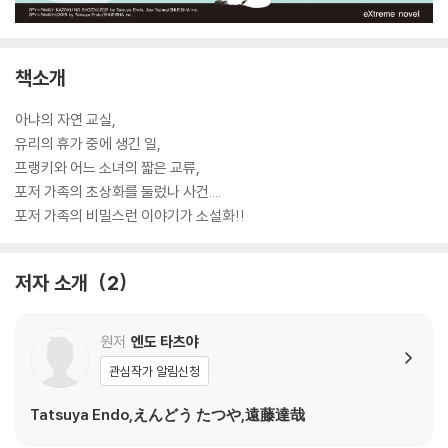
책소개
아냐의 자연 교실,
유리의 휴가 중에 생긴 일,
프랭키와 어느 소녀의 짧은 교류,
포저 가족의 초상화를 둘렀나 사건....
포저 가족의 비밀스런 이야기가 소설화!!
저자 소개
2
원저
엔도 타츠야
관심작가 알림신청
Tatsuya Endo,えんどう たつや,遠藤達哉