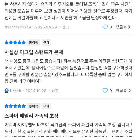
는 착용하지 않다가 유리가 외무성으로 들어갈 즈음에 같이 찍은 사진에
착용한 모습을 미루어 보면 성인이 되어서 착용한 것으로 추정된다. 자기
전에는 귀걸이를 뺴고 일어나서 세안을 하고 몸을 단정하게 한다
d**********9
2025.04.29.
신고
0
댓글
0
종이책
구매
사실상 아크릴 스탠드가 본체
책 내용도 좋고 그림도 좋습니다! 저는 특전으로 주는 아크릴 스탠드가 이
뻐서 시켰는데 생각이상으로 마음에 들었습니다 한정판 A를 구매하셨다
면 B를 구매할 명분은 충분! 강추드립니다 ㅎㅎ(특전 줄때 얼른 구매하세
용 진짜 너무 이뻐여)
b***h
2024.10.28.
신고
0
댓글
0
종이책
구매
스파이 패밀리 가족의 초상
야지마 아야/엔도 타츠야 작가님의 스파이 패밀리 가족의 초상 입니다!!
워낙에 한국,일본에서 만화,애니메이션으로 유명한 작품인데 요번에 소설