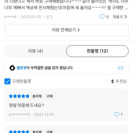
이 나왔다고 해서 바로 구매해봤습니다~~!! 같이 들어있는 액자도 너무
너무 예뻐서 책상에 전시해뒀는데 마음에 쏙 들어요~~~!!! 잘 구매한 것
같습니다~~~!! 그리고 아냐가 너무너무 귀여워요~~~~!!! 이번 소설
t****4
2023.03.31.
신고
0
댓글
0
도 잘 읽었고 다음에 다른 작
리뷰 전체보기
리뷰
4
한줄평
12
클린봇
이 부적절한 글을 감지 중입니다.
설정
구매한줄평
추천순
종이책
구매
정말 마음에 드네요!!
s********2
2022.12.01.
1
종이책
구매