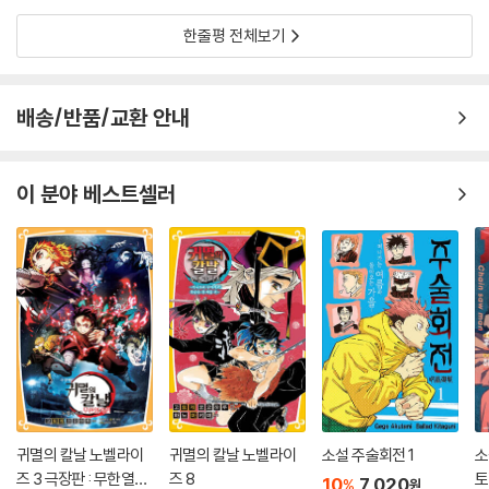
한줄평 전체보기
배송/반품/교환 안내
이 분야 베스트셀러
귀멸의 칼날 노벨라이
귀멸의 칼날 노벨라이
소설 주술회전 1
소
즈 3 극장판 : 무한열차
즈 8
토
10
7,020
%
원