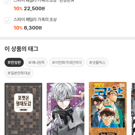
스파이 패밀리 가족의 초상 : 한정판 A
10
22,500
%
원
스파이 패밀리 가족의 초상
10
6,300
%
원
이 상품의 태그
#한정판
#애니원작
#이만화가대단하다
#넷플릭스
#일본만화대상