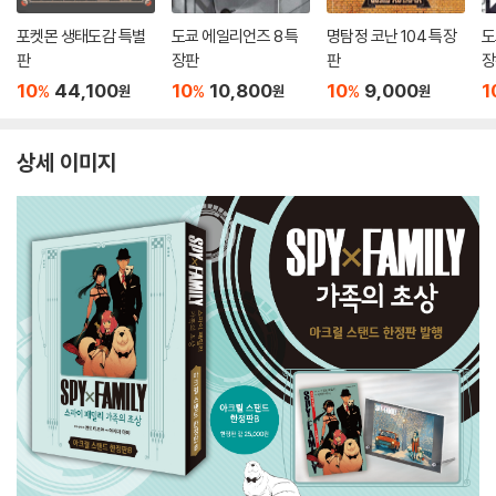
포켓몬 생태도감 특별
도쿄 에일리언즈 8 특
명탐정 코난 104 특장
도
판
장판
판
장
10
44,100
10
10,800
10
9,000
1
%
%
%
원
원
원
상세 이미지