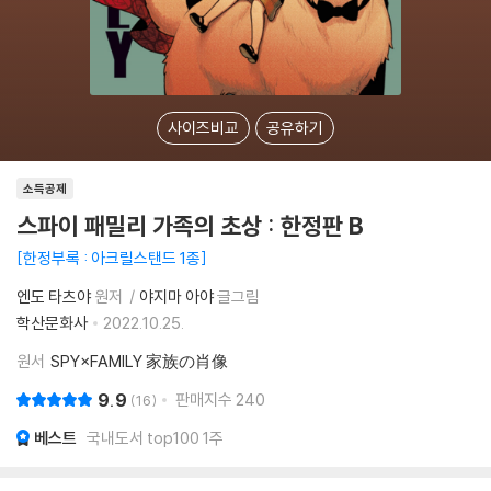
사이즈비교
공유하기
소득공제
스파이 패밀리 가족의 초상 : 한정판 B
한정부록 : 아크릴스탠드 1종
엔도 타츠야
원저
야지마 아야
글그림
학산문화사
2022.10.25.
원서
SPY×FAMILY 家族の肖像
9.9
판매지수
240
16
베스트
국내도서 top100 1주