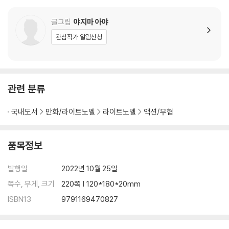
글그림
야지마 아야
관심작가 알림신청
관련 분류
국내도서
만화/라이트노벨
라이트노벨
액션/무협
품목정보
발행일
2022년 10월 25일
쪽수, 무게, 크기
220쪽 | 120*180*20mm
ISBN13
9791169470827