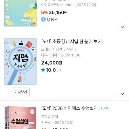
아이엠에듀(iamedu)
2025.12.26.
5
35,150
%
원
1,110원
초등임고 지엽 한 눈에 보기
[도서]
조예진
최정연
강유진
저
나무미디어
2024.11.30.
24,000
원
10.0
(
1
)
미리보기
2026 하이패스 수업실연
[도서]
[
]
전2권
조학규
편저
지북스
2025.10.31.