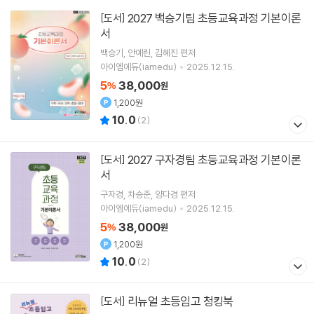
2027 백승기팀 초등교육과정 기본이론
[도서]
서
백승기
안예린
김혜진
편저
아이엠에듀(iamedu)
2025.12.15.
5
38,000
%
원
1,200원
10.0
(
2
)
2027 구자경팀 초등교육과정 기본이론
[도서]
서
구자경
차승준
양다겸
편저
아이엠에듀(iamedu)
2025.12.15.
5
38,000
%
원
1,200원
10.0
(
2
)
리뉴얼 초등임고 청킹북
[도서]