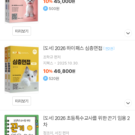
10
45,000
%
원
500원
미리보기
2026 하이패스 심층면접
[도서]
[
]
전2권
조학규
편저
지북스
2025.10.30.
10
46,800
%
원
520원
미리보기
2026 초등특수교사를 위한 끈기 임용 2
[도서]
차
정조이
서진
편저