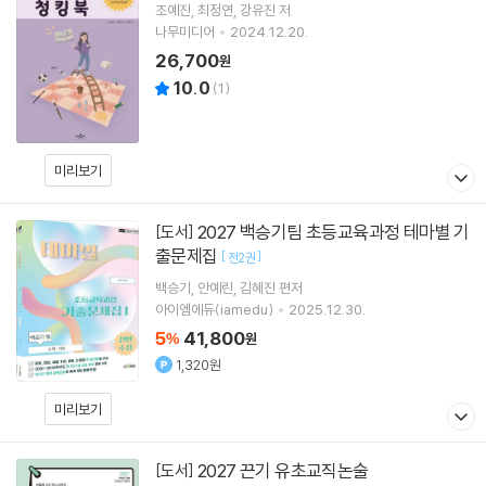
조예진
최정연
강유진
저
나무미디어
2024.12.20.
26,700
원
10.0
(
1
)
미리보기
2027 백승기팀 초등교육과정 테마별 기
[도서]
출문제집
[
]
전2권
백승기
안예린
김혜진
편저
아이엠에듀(iamedu)
2025.12.30.
5
41,800
%
원
1,320원
미리보기
2027 끈기 유초교직논술
[도서]