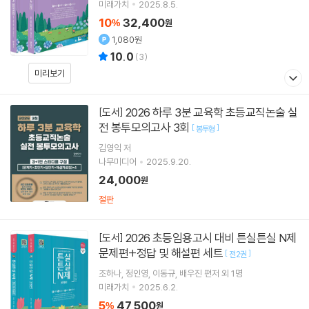
미래가치
2025.8.5.
10
32,400
%
원
1,080원
10.0
(
3
)
미리보기
2026 하루 3분 교육학 초등교직논술 실
[도서]
전 봉투모의고사 3회
[
]
봉투형
김영익
저
나무미디어
2025.9.20.
24,000
원
절판
2026 초등임용고시 대비 튼실튼실 N제
[도서]
문제편+정답 및 해설편 세트
[
]
전2권
조하나
정인영
이동규
배우진
편저 외 1명
미래가치
2025.6.2.
5
47,500
%
원