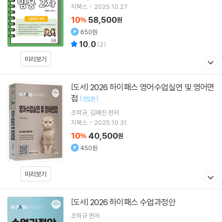
지북스
2025.10.27.
10
58,500
%
원
650원
10.0
(
2
)
미리보기
2026 하이패스 영어수업실연 및 영어면
[도서]
접
[
]
전2권
조학규
김혜진
편저
지북스
2025.10.31.
10
40,500
%
원
450원
미리보기
2026 하이패스 수업과정안
[도서]
조학규
편저