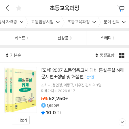
초등교육과정
험서 자격증
교원임용시험
초등교육과정
분야 선택
베스트
신상품
스테디
기본순
품절포함
2027 초등임용고시 대비 튼실튼실 N제
[도서]
문제편+정답 및 해설편
[
]
전2권
조하나
정인영
이동규
배우진
편저 외 1명
미래가치
2026.6.17.
5
52,250
%
원
1,650원
10.0
(
1
)
미리보기