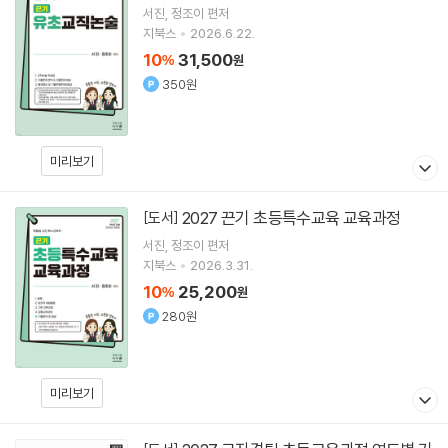
서진
정조이
편저
지북스
2026.6.22.
10
31,500
%
원
350원
미리보기
2027 끈기 초등특수교육 교육과정
[도서]
서진
정조이
편저
지북스
2026.3.31.
10
25,200
%
원
280원
미리보기