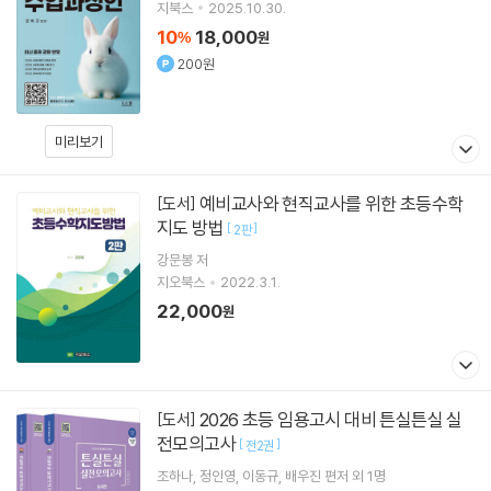
지북스
2025.10.30.
10
18,000
%
원
200원
미리보기
예비교사와 현직교사를 위한 초등수학
[도서]
지도 방법
[
]
2판
강문봉
저
지오북스
2022.3.1.
22,000
원
2026 초등 임용고시 대비 튼실튼실 실
[도서]
전모의고사
[
]
전2권
조하나
정인영
이동규
배우진
편저 외 1명