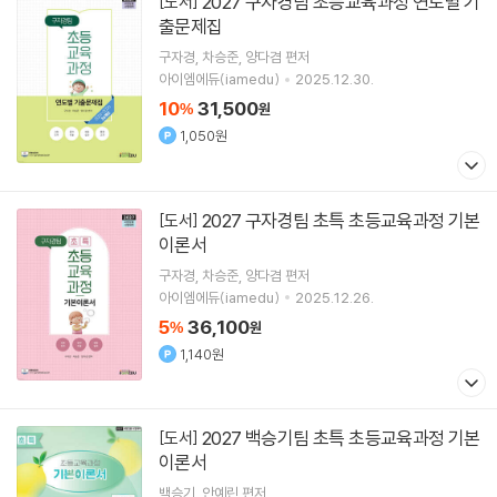
2027 구자경팀 초등교육과정 연도별 기
[도서]
출문제집
구자경
차승준
양다겸
편저
아이엠에듀(iamedu)
2025.12.30.
10
31,500
%
원
1,050원
2027 구자경팀 초특 초등교육과정 기본
[도서]
이론서
구자경
차승준
양다겸
편저
아이엠에듀(iamedu)
2025.12.26.
5
36,100
%
원
1,140원
2027 백승기팀 초특 초등교육과정 기본
[도서]
이론서
백승기
안예린
편저