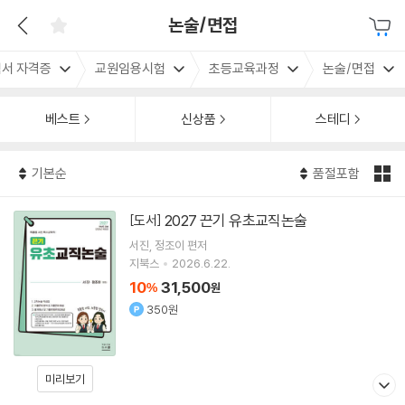
논술/면접
서 자격증
교원임용시험
초등교육과정
논술/면접
베스트
신상품
스테디
기본순
품절포함
2027 끈기 유초교직논술
[도서]
서진
정조이
편저
지북스
2026.6.22.
10
31,500
%
원
350원
미리보기