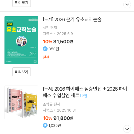
미리보기
2026 끈기 유초교직논술
[도서]
서진
편저
지북스
2025.6.9.
10
31,500
%
원
350원
절판
미리보기
2026 하이패스 심층면접 + 2026 하이
[도서]
패스 수업실연 세트
[
]
2권
조학규
편저
지북스
2025.10.31.
10
91,800
%
원
1,020원