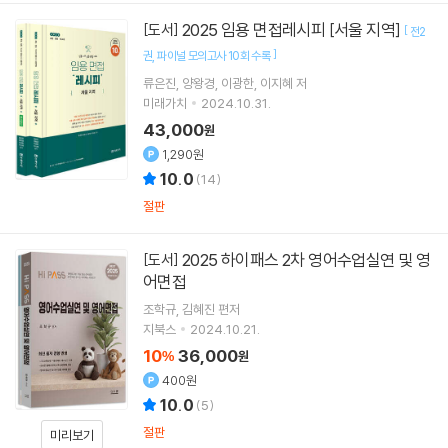
2025 임용 면접레시피 [서울 지역]
[도서]
[
전2
]
권
파이널 모의고사 10회 수록
류은진
양왕경
이광한
이지혜
저
미래가치
2024.10.31.
43,000
원
1,290원
10.0
(
14
)
절판
2025 하이패스 2차 영어수업실연 및 영
[도서]
어면접
조학규
김혜진
편저
지북스
2024.10.21.
10
36,000
%
원
400원
10.0
(
5
)
절판
미리보기