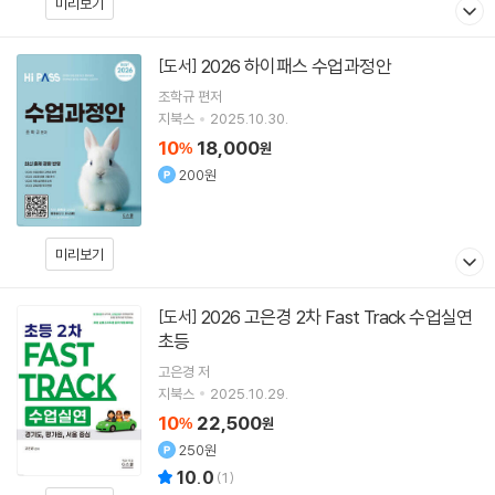
미리보기
2026 하이패스 수업과정안
[도서]
조학규
편저
지북스
2025.10.30.
10
18,000
%
원
200원
미리보기
2026 고은경 2차 Fast Track 수업실연
[도서]
초등
고은경
저
지북스
2025.10.29.
10
22,500
%
원
250원
10.0
(
1
)