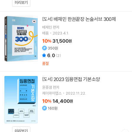
미리보기
배재민 한권끝장 논술서브 300제
[도서]
배재민
편저
배움
2023.4.1.
10
31,500
%
원
350원
6.0
(
2
)
품절
2023 임용면접 기본소양
[도서]
윤중샘
편저
제이와이랩스
2022.11.22.
10
14,400
%
원
160원
미리보기