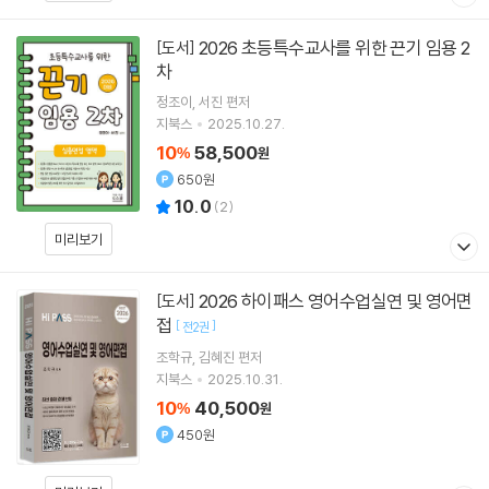
2026 초등특수교사를 위한 끈기 임용 2
[도서]
차
정조이
서진
편저
지북스
2025.10.27.
10
58,500
%
원
650원
10.0
(
2
)
미리보기
2026 하이패스 영어수업실연 및 영어면
[도서]
접
[
]
전2권
조학규
김혜진
편저
지북스
2025.10.31.
10
40,500
%
원
450원