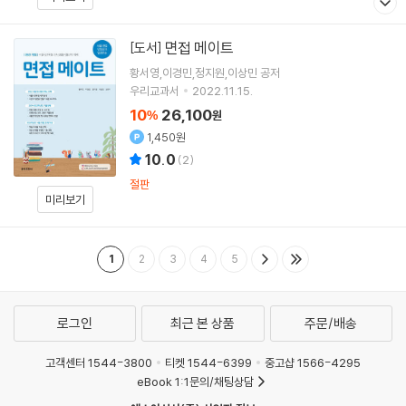
면접 메이트
[도서]
황서영,이경민,정지원,이상민 공저
우리교과서
2022.11.15.
10
26,100
%
원
1,450원
10.0
(
2
)
절판
미리보기
1
2
3
4
5
로그인
최근 본 상품
주문/배송
고객센터 1544-3800
티켓 1544-6399
중고샵 1566-4295
eBook 1:1문의/채팅상담