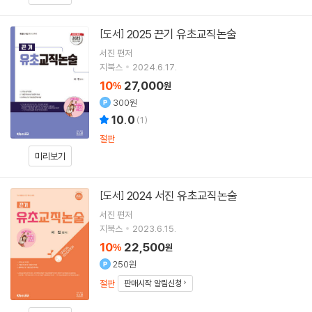
2025 끈기 유초교직논술
[도서]
서진
편저
지북스
2024.6.17.
10
27,000
%
원
300원
10.0
(
1
)
절판
미리보기
2024 서진 유초교직논술
[도서]
서진
편저
지북스
2023.6.15.
10
22,500
%
원
250원
절판
판매시작 알림신청