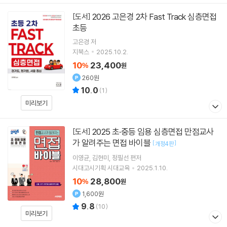
2026 고은경 2차 Fast Track 심층면접
[도서]
초등
고은경
저
지북스
2025.10.2.
10
23,400
%
원
260원
10.0
(
1
)
미리보기
2025 초·중등 임용 심층면접 만점교사
[도서]
가 알려주는 면접 바이블
[
]
개정4판
이영균
김현미
정필선
편저
시대고시기획 시대교육
2025.1.10.
10
28,800
%
원
1,600원
9.8
(
10
)
미리보기