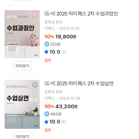
2025 하이패스 2차 수업과정안
[도서]
조학규
편저
지북스
2024.10.21.
10
19,800
%
원
220원
10.0
(
2
)
절판
미리보기
2025 하이패스 2차 수업실연
[도서]
조학규
편저
지북스
2024.10.28.
10
43,200
%
원
480원
10.0
(
6
)
절판
미리보기