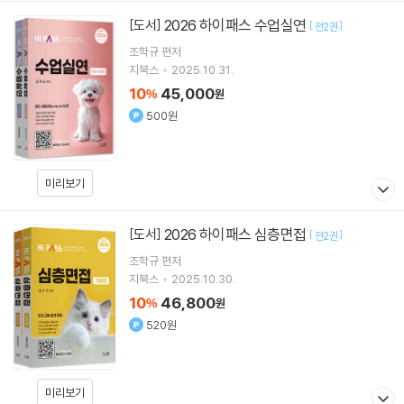
2026 하이패스 수업실연
[도서]
[
]
전2권
조학규
편저
지북스
2025.10.31.
10
45,000
%
원
500원
미리보기
2026 하이패스 심층면접
[도서]
[
]
전2권
조학규
편저
지북스
2025.10.30.
10
46,800
%
원
520원
미리보기