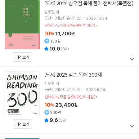
2026 심우철 독해 풀이 전략서(독풀전)
[도서]
심우철
저
공단기(에스티유니타스)
2025.10.24.
틴케이스/무릎 담요(포인트 차감)
10
11,700
%
원
130원
10.0
(
80
)
미리보기
2026 심슨 독해 300제
[도서]
심우철
저
공단기(에스티유니타스)
2025.9.26.
틴케이스/무릎 담요(포인트 차감)
10
23,400
%
원
260원
9.6
(
58
)
미리보기