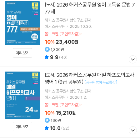
2026 해커스공무원 영어 고득점 문법 7
[도서]
77제
해커스 공무원시험연구소
편저
해커스공무원
2025.10.30.
볼노크펜 (포인트차감)
10
23,400
%
원
1,300원
미리보기
9.9
(
40
)
2026 해커스공무원 매일 하프모의고사
[도서]
영어 1 (9급 공무원)
[
]
공무원 영어 무료 특강
해커스 공무원시험연구소
편저
해커스공무원
2026.1.2.
볼노크펜 (포인트차감)
10
15,210
%
원
160원
미리보기
10.0
(
52
)