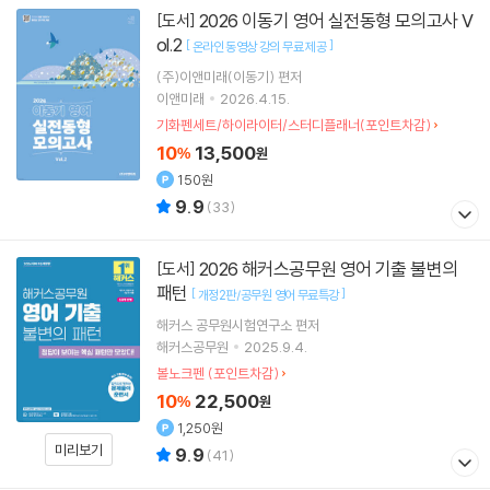
2026 이동기 영어 실전동형 모의고사 V
[도서]
ol.2
[
]
온라인 동영상 강의 무료 제공
(주)이앤미래(이동기)
편저
이앤미래
2026.4.15.
기화펜세트/하이라이터/스터디플래너(포인트차감)
10
13,500
%
원
150원
9.9
(
33
)
2026 해커스공무원 영어 기출 불변의
[도서]
패턴
[
]
개정2판/공무원 영어 무료특강
해커스 공무원시험연구소
편저
해커스공무원
2025.9.4.
볼노크펜 (포인트차감)
10
22,500
%
원
1,250원
미리보기
9.9
(
41
)