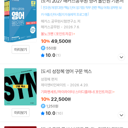
2027 해커스공무원 영어 올인원 기본서
[도서]
[
전3권/개정13판/핵심 단어 암기장/직무 관련 핵심 어휘/공무원 보
]
카 어플/단어시험지 자동제작 프로그램
해커스 공무원시험연구소
저
해커스공무원
2026.7.6.
볼노크펜 (포인트차감)
10
49,500
%
원
550원
미리보기
10.0
(
1
)
성정혜 영어 구문 엑스
[도서]
성정혜
편저
제이엔비인싸이트
2026.4.20.
기화펜세트/하이라이터/스터디플래너(포인트차감)
10
22,500
%
원
1,250원
미리보기
10.0
(
10
)