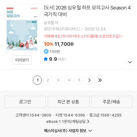
2026 심우철 하프 모의고사 Season 4:
[도서]
국가직 대비
심우철
저
공단기(에스티유니타스)
2025.12.24.
기화펜세트/하이라이터/스터디플래너(포인트차감)
10
11,700
%
원
130원
9.9
(
65
)
미리보기
1
2
3
4
5
로그인
최근 본 상품
주문/배송
고객센터 1544-3800
티켓 1544-6399
중고샵 1566-4295
eBook 1:1문의/채팅상담
예스이십사(주) 사업자 정보