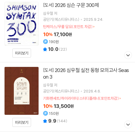
2026 심슨 구문 300제
[도서]
심우철
저
공단기(에스티유니타스)
2025.9.24.
틴케이스/무릎 담요(포인트 차감)
10
17,100
%
원
190원
10.0
(
22
)
미리보기
2026 심우철 실전 동형 모의고사 Seas
[도서]
on 3
심우철
저
공단기(에스티유니타스)
2026.4.6.
기화펜세트/하이라이터/스터디플래너(포인트차감)
10
13,500
%
원
150원
9.9
(
144
)
미리보기