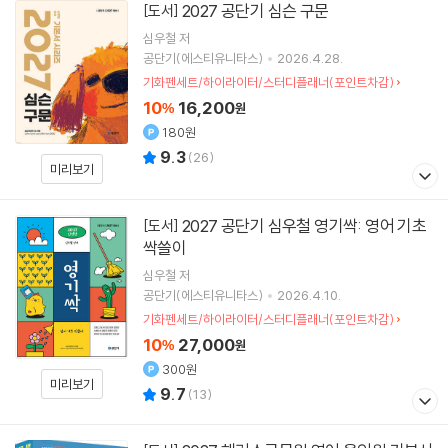
2027 공단기 심슨 구문
[도서]
심우철
저
공단기(에스티유니타스)
2026.4.28.
기화펜세트/하이라이터/스터디플래너(포인트차감)
10
16,200
%
원
180원
9.3
(
26
)
미리보기
2027 공단기 심우철 영기싹: 영어 기초
[도서]
싹쓸이
심우철
저
공단기(에스티유니타스)
2026.4.10.
기화펜세트/하이라이터/스터디플래너(포인트차감)
10
27,000
%
원
300원
미리보기
9.7
(
13
)