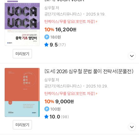
심우철
저
공단기(에스티유니타스)
2025.9.19.
틴케이스/무릎 담요(포인트 차감)
10
16,200
%
원
180원
9.5
(
17
)
미리보기
2026 심우철 문법 풀이 전략서(문풀전)
[도서]
심우철
저
공단기(에스티유니타스)
2025.10.29.
틴케이스/무릎 담요(포인트 차감)
10
9,000
%
원
100원
10.0
(
98
)
미리보기