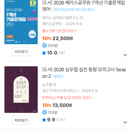
2026 해커스공무원 7개년 기출문제집
[도서]
영어
[
]
개정12판/공무원 영어 무료 특강
해커스 공무원시험연구소
저
해커스공무원
2025.9.4.
볼노크펜 (포인트차감)
10
22,500
%
원
250원
미리보기
10.0
(
18
)
2026 심우철 실전 동형 모의고사 Seas
[도서]
on 2
[
]
봉투형
심우철
저
공단기(에스티유니타스)
2026.2.9.
틴케이스/무릎 담요(포인트 차감)
10
13,500
%
원
150원
9.9
(
175
)
미리보기