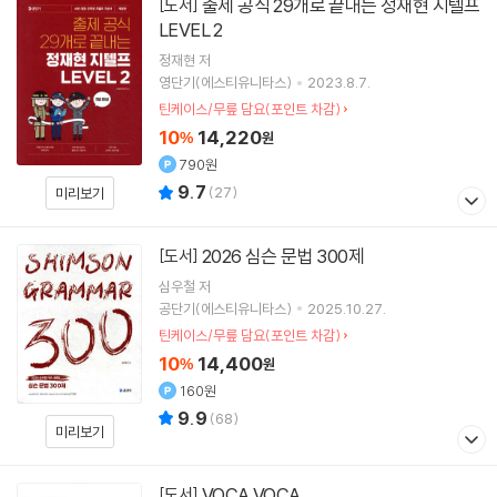
출제 공식 29개로 끝내는 정재현 지텔프
[도서]
LEVEL 2
정재현
저
영단기(에스티유니타스)
2023.8.7.
틴케이스/무릎 담요(포인트 차감)
10
14,220
%
원
790원
9.7
(
27
)
미리보기
2026 심슨 문법 300제
[도서]
심우철
저
공단기(에스티유니타스)
2025.10.27.
틴케이스/무릎 담요(포인트 차감)
10
14,400
%
원
160원
9.9
(
68
)
미리보기
VOCA VOCA
[도서]