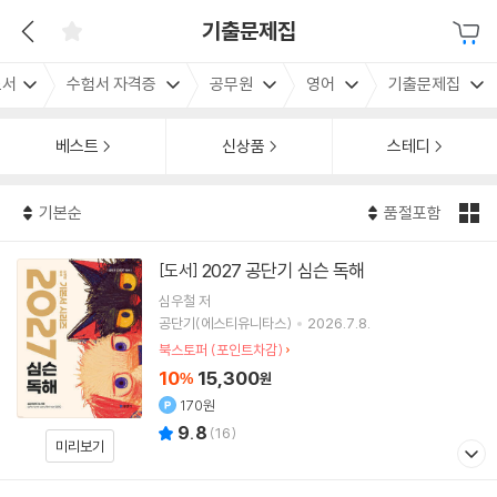
기출문제집
도서
수험서 자격증
공무원
영어
기출문제집
베스트
신상품
스테디
기본순
품절포함
2027 공단기 심슨 독해
[도서]
심우철
저
공단기(에스티유니타스)
2026.7.8.
북스토퍼 (포인트차감)
10
15,300
%
원
170원
9.8
(
16
)
미리보기