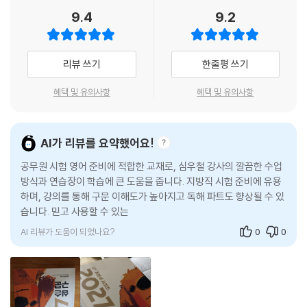
『심슨 구문』은 공무원 시험에 자주 등장하는 영어 문장들을 대표 패턴들로
9.4
9.2
분류하여 정확한 해석 방법을 제시합니다. 누구나 구문을 쉽게 이해할 수
있고 체득할 수 있도록 단순하고 체계적인 방식으로 빈출 구문을 패턴화하
였습니다. 또한 학습한 구문 패턴을 최신 시험 경향에 맞추어 엄선한 해석
리뷰 쓰기
한줄평 쓰기
연습 문제를 통해 바로 적용해 볼 수 있습니다.
혜택 및 유의사항
혜택 및 유의사항
4 친절하고 상세한 구문분석집 & 부록으로 추가 학습까지
연습 문제로 출제된 구문들을 한눈에 파악할 수 있도록 각 문장을 도식화
AI가 리뷰를 요약했어요!
하여 수록하였으며, 직독직해를 통한 끊어 읽기 연습과 매끄러운 해석을
공무원 시험 영어 준비에 적합한 교재로, 심우철 강사의 깔끔한 수업
통해 최대의 복습 효과를 누릴 수 있습니다. 또한 어휘적인 측면에서 해석
방식과 연습장이 학습에 큰 도움을 줍니다. 지방직 시험 준비에 유용
과 관련된 추가 학습을 할 수 있도록 부록 파트를 구성하여, 영어 고득점에
하며, 강의를 통해 구문 이해도가 높아지고 독해 파트도 향상될 수 있
한 걸음 다가갈 수 있도록 꾀하였습니다.
습니다. 믿고 사용할 수 있는 교재로 추천합니다.
AI 리뷰가 도움이 되었나요?
0
0