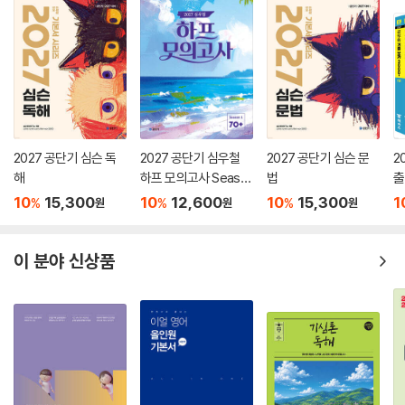
2027 공단기 심슨 독
2027 공단기 심우철
2027 공단기 심슨 문
2
해
하프 모의고사 Seaso
법
출
n 1: 70+
+
10
15,300
10
12,600
10
15,300
1
%
%
%
원
원
원
3
이 분야 신상품