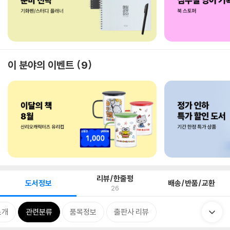
이 분야의 이벤트
9
리뷰/한줄평
도서정보
배송/반품/교환
26
소개
관련분류
품목정보
출판사 리뷰