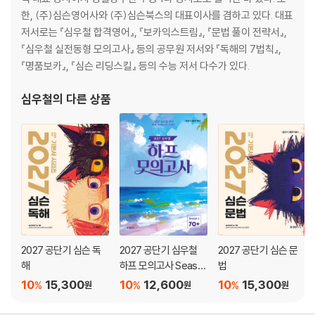
UNIT 18. 문장 맨 앞에 To RV
한, (주)심슨영어사와 (주)심슨북스의 대표이사를 겸하고 있다. 대표
UNIT 19. 문장 맨 앞에 RVing/p.p.
저서로는 『심우철 합격영어』, 『보카익스트림』, 『문법 풀이 전략서』,
UNIT 20. 문장 중간에 to RV
『심우철 실전동형 모의고사』 등의 공무원 저서와 『독해의 7법칙』,
UNIT 21. 문장 중간에 RVing/p.p.
『명품보카』, 『심슨 리딩스킬』 등의 수능 저서 다수가 있다.
PART 4 그 밖의 핵심 구문
심우철
의 다른 상품
UNIT 22. 가주어 진주어
UNIT 23. And/Or 용법
UNIT 24. 비교급/원급
UNIT 25. 기타 구문/기호의 쓰임새
REVIEW TEST
부록 독해가 쉬워지는 영단어 특강
1. 아는데 해석이 안 되는 어휘
2027 공단기 심슨 독
2027 공단기 심우철
2027 공단기 심슨 문
2. 필수 다의어 정리
해
하프 모의고사 Seaso
법
3. 주요 전치사 정리
n 1: 70+
10
15,300
10
12,600
10
15,300
%
%
%
원
원
원
4. 헷갈리는 닮은 꼴 어휘
5. 불규칙 동사표