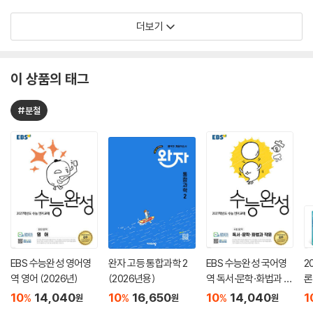
더보기
이 상품의 태그
#분철
EBS 수능완성 영어영
완자 고등 통합과학 2
EBS 수능완성 국어영
2
역 영어 (2026년)
(2026년용)
역 독서·문학·화법과 작
론
문 (2026년)
(
10
14,040
10
16,650
10
14,040
1
%
%
%
원
원
원