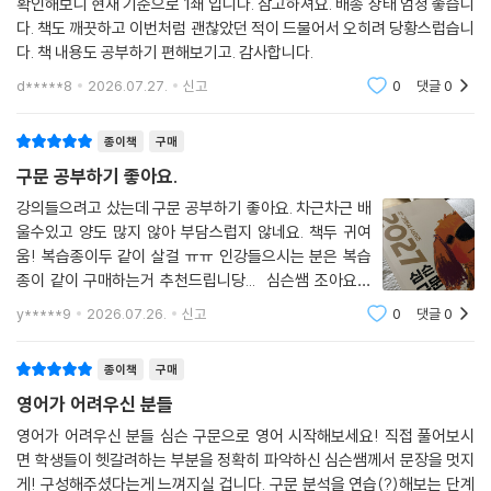
확인해보니 현재 기준으로 1쇄 입니다. 참고하셔요. 배송 상태 엄청 좋습니
다. 책도 깨끗하고 이번처럼 괜찮았던 적이 드물어서 오히려 당황스럽습니
다. 책 내용도 공부하기 편해보기고. 감사합니다.
d*****8
2026.07.27.
신고
0
댓글
0
종이책
구매
구문 공부하기 좋아요.
강의들으려고 샀는데 구문 공부하기 좋아요. 차근차근 배
울수있고 양도 많지 않아 부담스럽지 않네요. 책두 귀여
움! 복습종이두 같이 살걸 ㅠㅠ 인강들으시는 분은 복습
종이 같이 구매하는거 추천드립니당... 심슨쌤 조아요오
옹 따봉최고
y*****9
2026.07.26.
신고
0
댓글
0
종이책
구매
영어가 어려우신 분들
영어가 어려우신 분들 심슨 구문으로 영어 시작해보세요! 직접 풀어보시
면 학생들이 헷갈려하는 부분을 정확히 파악하신 심슨쌤께서 문장을 멋지
게! 구성해주셨다는게 느껴지실 겁니다. 구문 분석을 연습(?)해보는 단계