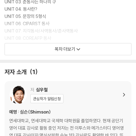
UNIT 03. 준동사는 하나의 구
UNIT 04. 동사란?
UNIT 05. 문장의 5형식
UNIT 06. CIPARST 동사
UNIT 07. 지각동사/사역동사/준사역동사
UNIT 08. COREAFP 동사
UNIT 09. 분리·박탈/인지/제공/금지·억제 동사
목차 더보기
PART 2 절 해석법
UNIT 10. 관계대명사
저자 소개
1
UNIT 11. 관계부사
UNIT 12. 의문사
UNIT 13. 복합관계사
저
심우철
UNIT 14. 문장 중간에 that
관심작가 알림신청
UNIT 15. 문장 중간에 S + V
UNIT 16. S + 관계대명사/관계부사
예명 : 심슨(Shimson)
UNIT 17. 접속사 + S + V
연세대학교, 연세대학교 국제학 대학원을 졸업하였다. 현재 공단기
영어 대표 강사로 활동 중인 저자는 전 이투스와 메가스터디 영어영
PART 3 준동사 해석법
역 대표 강사이자 명실상부한 수능 1타 강사로도 활약한 바 있다. 또