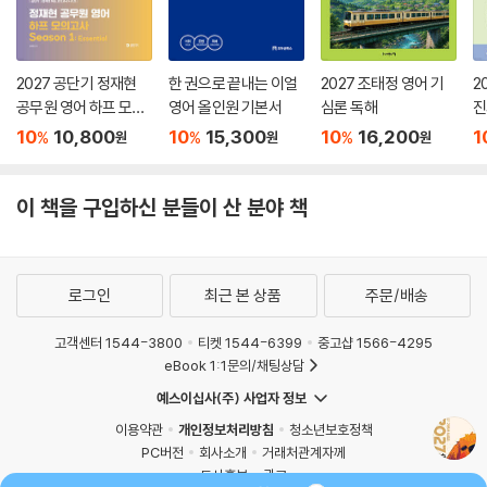
2027 공단기 정재현
한 권으로 끝내는 이얼
2027 조태정 영어 기
2
공무원 영어 하프 모의
영어 올인원 기본서
심론 독해
진
고사 Season 1: Esse
V
10
10,800
10
15,300
10
16,200
1
%
%
%
원
원
원
ntial
이 책을 구입하신 분들이 산 분야 책
로그인
최근 본 상품
주문/배송
고객센터 1544-3800
티켓 1544-6399
중고샵 1566-4295
eBook 1:1문의/채팅상담
예스이십사(주) 사업자 정보
이용약관
개인정보처리방침
청소년보호정책
PC버전
회사소개
거래처관계자께
도서홍보
광고