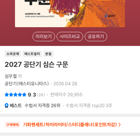
미리보기
사이즈비교
공유하기
소득공제
베스트셀러
분철
2027 공단기 심슨 구문
심우철
저
공단기(에스티유니타스)
2026.04.28.
9.3
판매지수
29,955
26
베스트
수험서 자격증
26위
수험서 자격증 top20 3주
기화펜세트/하이라이터/스터디플래너(포인트차감)
구매혜택