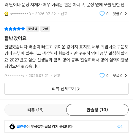
라 단어나 문장 자체가 매우 어려운 편은 아니고, 문장 옆에 모를 만한 단어
들은 뜻도 적혀 있어 온전히 나의 구문 해석 연습에 집중할 수 있는 책이에
s********3
2026.07.22.
신고
0
댓글
0
요
종이책
구매
잘받았어요
잘받았습니다 배송이 빠르고 귀여운 강아지 표지도 너무 귀엽네요 구문도
영어 공부에 필수라고 생각해서 힘들겠지만 꾸준히 영어 공부 열심히 할게
요 2027년도 심슨 선생님과 함께 영어 공부 열심히해서 영어 실력이향상
되었으면 좋겠습니다.
f********v
2026.07.21.
신고
0
댓글
0
리뷰 전체보기
리뷰
16
한줄평
10
클린봇
이 부적절한 글을 감지 중입니다.
설정