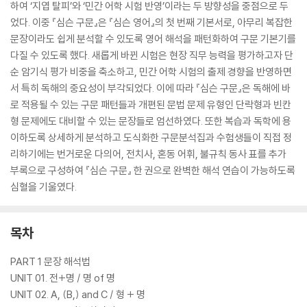
하여 ‘지엽 탈피’와 ‘민간 어학 시험 반영’이라는 두 방향성을 중점으로 두
었다. 이중 『심슨 구문』은 『심슨 영어』의 첫 번째 기본서로, 아무리 복잡한
문장이라도 쉽게 분석할 수 있도록 영어 해석을 패턴화하여 구문 기본기를
다질 수 있도록 했다. 새롭게 바뀐 시험은 현장 직무 능력을 평가하고자 단
순 암기식 평가 비중을 축소하고, 민간 어학 시험의 출제 경향을 반영하면
서 특히 독해의 중요성이 부각되었다. 이에 따라 『심슨 구문』은 독해에 바
로 적용될 수 있는 구문 패턴들과 개편된 문법 문제 유형인 단락형과 빈칸
형 문제에도 대비할 수 있는 문장들로 엄선하였다. 또한 복습과 독학에 용
이하도록 상세하게 분석하고 도식화한 구문분석집과 수험생들이 직접 정
리하기에는 번거로운 다의어, 전치사, 혼동 어휘, 불규칙 동사 표를 추가
부록으로 구성하여 『심슨 구문』 한 권으로 완벽한 해석 연습이 가능하도록
심혈을 기울였다.
목차
PART 1 문장 해석법
UNIT 01. 전+명 / 명 of 명
UNIT 02. A, (B,) and C / 형 + 명