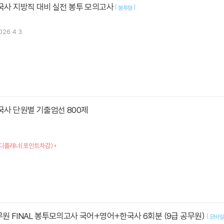
한국사 지방직 대비 실전 봉투 모의고사
[
]
봉투형
026.4.3.
한국사 단원별 기출엄선 800제
디플래너(포인트차감)
무원 FINAL 봉투모의고사 국어+영어+한국사 6회분 (9급 공무원)
[
모바일