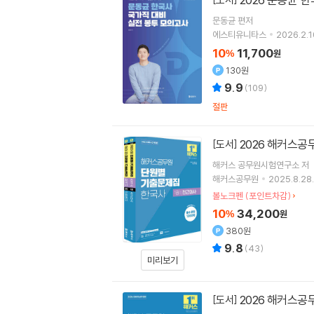
문동균
편저
에스티유니타스
2026.2.1
10
11,700
%
원
130원
9.9
(
109
)
절판
2026 해커스공
[도서]
해커스 공무원시험연구소
저
해커스공무원
2025.8.28.
볼노크펜 (포인트차감)
10
34,200
%
원
380원
9.8
(
43
)
미리보기
2026 해커스공
[도서]