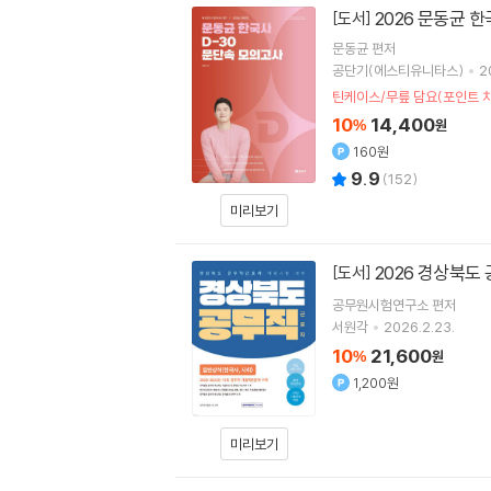
2026 문동균 
[도서]
문동균
편저
공단기(에스티유니타스)
2
틴케이스/무릎 담요(포인트 
10
14,400
%
원
160원
9.9
(
152
)
미리보기
2026 경상북도
[도서]
공무원시험연구소
편저
서원각
2026.2.23.
10
21,600
%
원
1,200원
미리보기