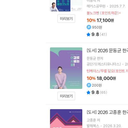
이중석
저
해커스공무원
2025.7.7.
볼노크펜 (포인트차감)
미리보기
10
17,100
%
원
950원
9.8
(
41
)
2026 문동균 
[도서]
문동균
편저
공단기(에스티유니타스)
2
틴케이스/무릎 담요(포인트 
10
18,000
%
원
200원
9.8
(
65
)
미리보기
2026 고종훈 
[도서]
고종훈
저
발해북스
2026.3.20.