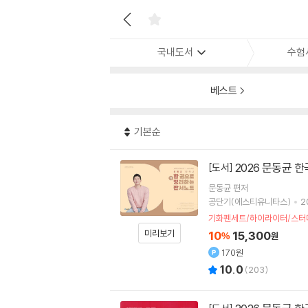
국내도서
수험
베스트
기본순
2026 문동균 
[도서]
문동균
편저
공단기(에스티유니타스)
2
기화펜세트/하이라이터/스터
미리보기
10
15,300
%
원
170원
10.0
(
203
)