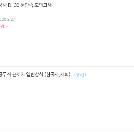
한국사 D-30 문단속 모의고사
026.2.27.
차감)
 공무직 근로자 일반상식 (한국사,사회)
[
]
개정3판