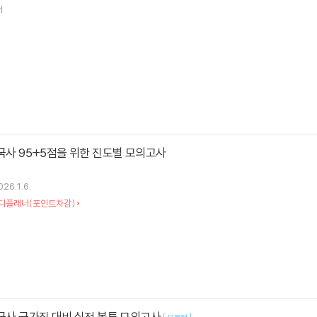
저
한국사 95+5점을 위한 진도별 모의고사
026.1.6.
디플래너(포인트차감)
한국사 국가직 대비 실전 봉투 모의고사
[
]