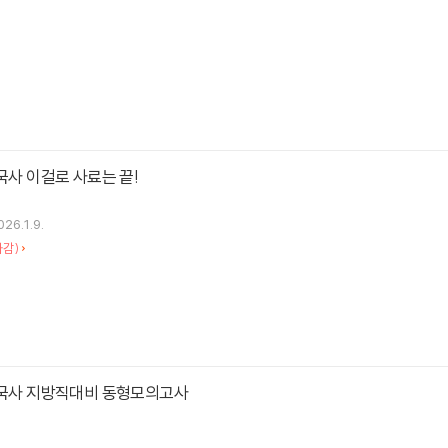
한국사 이걸로 사료는 끝!
026.1.9.
차감)
한국사 지방직대비 동형모의고사