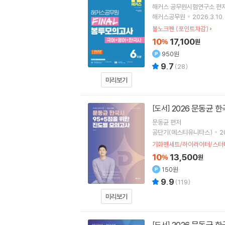
해커스 공무원시험연구소
편
해커스공무원
2026.3.10.
볼노크펜 (포인트차감)
10
17,100
%
원
950원
9.7
(
28
)
미리보기
2026 문동균 
[도서]
문동균
편저
공단기(에스티유니타스)
2
기화펜세트/하이라이터/스터
10
13,500
%
원
150원
9.9
(
119
)
미리보기
2026 문동균 
[도서]