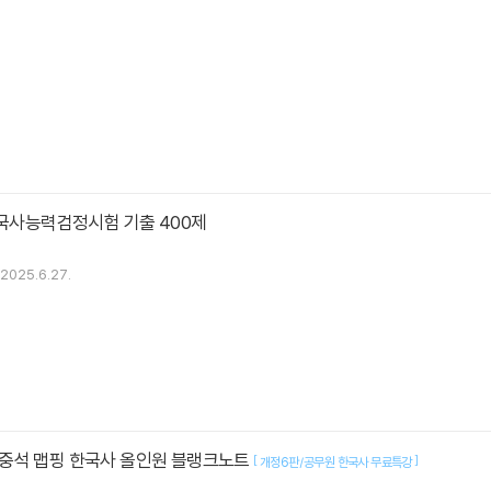
한국사능력검정시험 기출 400제
2025.6.27.
중석 맵핑 한국사 올인원 블랭크노트
[
]
개정6판/공무원 한국사 무료특강