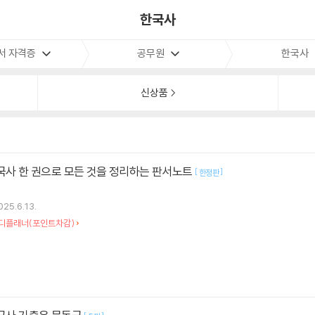
한국사
서 자격증
공무원
한국사
신상품
한국사 한 권으로 모든 것을 정리하는 판서노트
[
]
한정판
025.6.13.
디플래너(포인트차감)