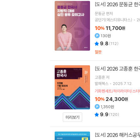
2026 문동균 
[도서]
문동균
편저
공단기(에스티유니타스)
2
10
11,700
%
원
130원
9.8
(
112
)
절판
2026 고종훈 
[도서]
고종훈
저
발해북스
2025.7.12.
기화펜세트/하이라이터/스터
10
24,300
%
원
1,350원
9.9
(
120
)
미리보기
2026 해커스공
[도서]