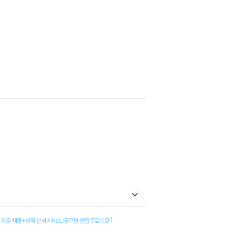
]
 자동 채점+성적 분석 서비스/공무원 면접 무료특강