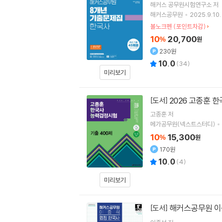
해커스 공무원시험연구소
저
해커스공무원
2025.9.10.
볼노크펜 (포인트차감)
10
20,700
%
원
230원
10.0
(
34
)
미리보기
2026 고종훈 
[도서]
고종훈
저
메가공무원(넥스트스터디)
10
15,300
%
원
170원
10.0
(
4
)
미리보기
해커스공무원 이
[도서]