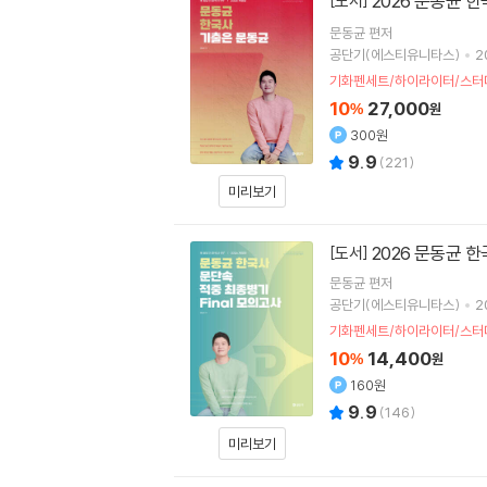
2026 문동균 
[도서]
문동균
편저
공단기(에스티유니타스)
2
기화펜세트/하이라이터/스터
10
27,000
%
원
300원
9.9
(
221
)
미리보기
2026 문동균 
[도서]
문동균
편저
공단기(에스티유니타스)
2
기화펜세트/하이라이터/스터
10
14,400
%
원
160원
9.9
(
146
)
미리보기