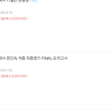
한국사 기출은 문동균
[
]
5판
025.8.13.
디플래너(포인트차감)
한국사 문단속 적중 최종병기 FINAL 모의고사
026.1.22.
디플래너(포인트차감)