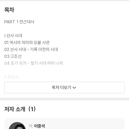
목차
PART. 1 전근대사
Ⅰ 선사 시대
01 역사의 의미와 유물 사관
02 선사 시대 - 기록 이전의 시대
03 고조선
04 초기 국가 - 철기 시대 여러 나라
Ⅱ 정치사
05 삼국 시대 - 중앙 집권 국가의 탄생
목차 더보기
06 삼국 시대 - 삼국의 통치 체제
07 삼국 시대 - 대외 항쟁과 신라의 삼국 통일
08 남북국 시대 - 통일 신라의 발전
저자 소개
1
09 남북국 시대 - 발해의 발전
10 남북국의 통치 체제
11 고려의 건국과 후삼국 통일
저
이중석