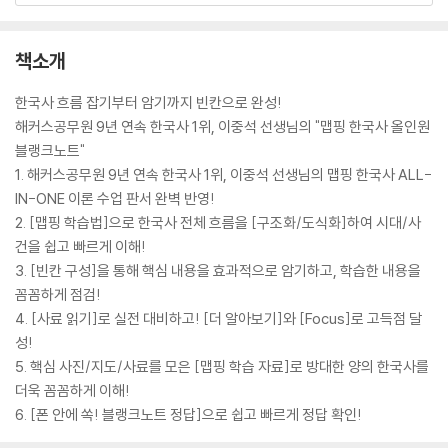
책소개
한국사 흐름 잡기부터 암기까지 빈칸으로 완성!
해커스공무원 9년 연속 한국사 1위, 이중석 선생님의 "맵핑 한국사 올인원
블랭크노트"
1. 해커스공무원 9년 연속 한국사 1위, 이중석 선생님의 맵핑 한국사 ALL-
IN-ONE 이론 수업 판서 완벽 반영!
2. [맵핑 학습법]으로 한국사 전체 흐름을 [구조화/도식화]하여 시대/사
건을 쉽고 빠르게 이해!
3. [빈칸 구성]을 통해 핵심 내용을 효과적으로 암기하고, 학습한 내용을
꼼꼼하게 점검!
4. [사료 읽기]로 실전 대비하고! [더 알아보기]와 [Focus]로 고득점 달
성!
5. 핵심 사진/지도/사료를 모은 [맵핑 학습 자료]로 방대한 양의 한국사를
더욱 꼼꼼하게 이해!
6. [폰 안에 쏙! 블랭크노트 정답]으로 쉽고 빠르게 정답 확인!