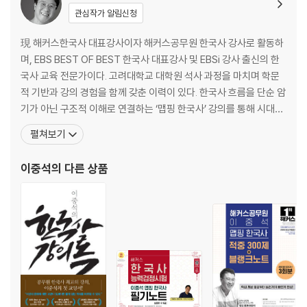
12 고려의 통치 조직
관심작가 알림신청
13 고려의 관리 선발 제도
14 고려 초기 왕의 업적
現 해커스한국사 대표강사이자 해커스공무원 한국사 강사로 활동하
15 고려 중기 문벌 귀족 사회
며, EBS BEST OF BEST 한국사 대표강사 및 EBSi 강사 출신의 한
16 무신 정권의 성립과 동요
국사 교육 전문가이다. 고려대학교 대학원 석사 과정을 마치며 학문
17 고려의 대외 관계
적 기반과 강의 경험을 함께 갖춘 이력이 있다. 한국사 흐름을 단순 암
18 고려 말 원의 내정 간섭과 개혁 정치
기가 아닌 구조적 이해로 연결하는 ‘맵핑 한국사’ 강의를 통해 시대별·
19 고려의 멸망과 조선의 건국 과정
주제별 핵심 개념을 체계적으로 정리하며, 수험생이 자연스럽게 이
펼쳐보기
20 조선의 통치 체제
해와 암기를 동시에 완성할 수 있도록 설계된 강의를 제공한다. 강의
21 조선의 관리 선발 제도
는 역사적 맥락과 스토리텔링을 기반으로 구성되어 학습 몰입도를 높
이중석
의 다른 상품
22 조선 전기 왕의 업적
이며, 시험 출제 포인트를 흐름 중심으로 정리해
23 훈구 · 사림의 등장과 사화
24 조선의 대외 관계
25 붕당 정치의 전개
26 조선 후기 탕평 정치
27 세도 정치와 사회 변혁의 움직임
28 조선 후기 대외 관계
Ⅲ 경제·사회·문화사