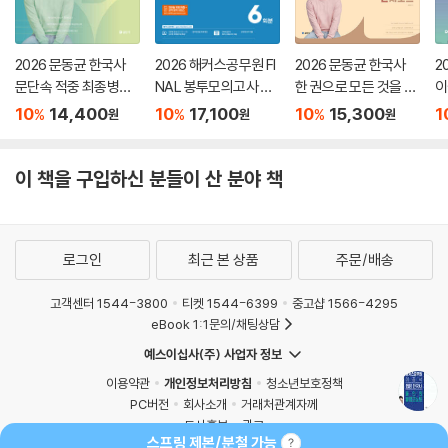
2026 문동균 한국사
2026 해커스공무원 FI
2026 문동균 한국사
2
문단속 적중 최종병기
NAL 봉투모의고사 국
한 권으로 모든 것을 정
이
FINAL 모의고사
어+영어+한국사 6회
리하는 판서노트
10
14,400
10
17,100
10
15,300
1
%
%
%
원
원
원
분 (9급 공무원)
이 책을 구입하신 분들이 산 분야 책
로그인
최근 본 상품
주문/배송
고객센터 1544-3800
티켓 1544-6399
중고샵 1566-4295
eBook 1:1문의/채팅상담
예스이십사(주) 사업자 정보
이용약관
개인정보처리방침
청소년보호정책
PC버전
회사소개
거래처관계자께
스프링 제본/분철 가능
도서홍보
광고