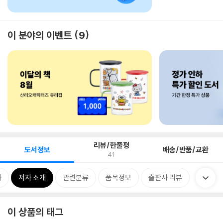
이 분야의 이벤트
9
리뷰/한줄평
도서정보
배송/반품/교환
41
차
저자 소개
관련분류
품목정보
출판사 리뷰
이 상품의 태그