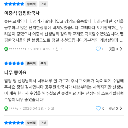
6. [폰 안에 쏙! 블랭크노트 정답]으로 쉽고 빠르게 정답 확인!
종이책
구매
본문 하단에 수록된 정답을 해커스공무원 사이트에서 PDF로 추가 제공하
이중석 맵핑한국사
여 언제 어디서나 쉽고 빠른 정답 확인이 가능합니다.
좋은 교재입니다. 정리가 잘되어있고 강의도 훌륭합니다. 최근에 한국사을
공부하고 많은 난처한상황에 빠져있었습니다. 그때마다 포기할까하는 두
[단기 합격을 위한 해커스만의 추가 학습 콘텐츠 - 해커스공무원(gosi.H
려움이 강했으나 이중석 선생님의 강의와 교재로 극복할수있었습니다. 맵
ackers.com)]
핑한국사올인윈 블랭크노트 정말 추천드립니다.기본적인 개념설명과 기
1. 본 교재 인강(교재 내 할인쿠폰 수록)
본 문제 심화문제까지 디테일하게 수록되어 공부하기에 학습하기에 매우
f*******1
2026.04.29.
신고
0
댓글
0
2. 폰 안에 쏙! 블랭크노트 정답(PDF)
알맞습니다. 이중석 파
3. 공무원 한국사 무료 특강
종이책
구매
4. 공무원 한국사 무료 학습자료
너무 좋아요
맵핑 짱 선생님께서 너무너무 잘 가르쳐 주시고 이해가 쏙쏙 되게 수업해
주세요 정말 감사합니다 공무원 한국사가 내년부터는 사라지지만 선생님
이 계속 한국사 수업을 해주셨으면 좋겠어요 저는 선생님의 스토리텔링형
수업이 너무 좋았습니다!
l***e
2026.04.28.
신고
0
댓글
0