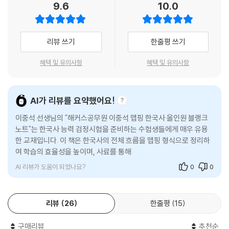
9.6
10.0
57 해방 전후사
IN-ONE 이론 수업 판서 완벽 반영!
58 대한민국 수립
해커스공무원 한국사 1위, 이중석 선생님의 실제 판서와 수업 내용을 완벽
59 제헌 국회의 활동(1948 ~ 1950)
반영한 한국사 빈칸노트 교재입니다.
리뷰 쓰기
한줄평 쓰기
60 북한 정권 수립과 6·25 전쟁
61 민주주의의 시련과 발전
2. [맵핑 학습법]으로 한국사 전체 흐름을 [구조화/도식화]하여 시대/사
혜택 및 유의사항
혜택 및 유의사항
62 통일로! 통일로!
건을 쉽고 빠르게 이해!
63 시기별 경제 정책
1) '맵핑 학습법'을 통해 시대 흐름에 따라 한국사를 구조화/도식화하여 머
64 시기별 교육 정책과 언론의 발전
릿속에 전체 그림을 그릴 수 있습니다.
AI가 리뷰를 요약했어요!
65 대중 문화의 발전
2) 단순 반복 암기가 아닌, '맵핑'을 통해 복잡한 시대/사건의 흐름을 쉽고
이중석 선생님의 "해커스공무원 이중석 맵핑 한국사 올인원 블랭크
빠르게 학습할 수 있습니다.
노트"는 한국사 능력 검정시험을 준비하는 수험생들에게 매우 유용
한 교재입니다. 이 책은 한국사의 전체 흐름을 맵핑 형식으로 정리하
3. [빈칸 구성]을 통해 핵심 내용을 효과적으로 암기하고, 학습한 내용을
여 학습의 효율성을 높이며, 사료를 통해 고득점을 노릴 수 있는 기회
꼼꼼하게 점검!
를 제
1) 중요 개념을 빈칸으로 처리하여 직접 손으로 써보며 반드시 외워야 할
AI 리뷰가 도움이 되었나요?
0
0
개념을 파악할 수 있습니다.
2) 수업에서 배운 내용을 효과적으로 복습하고, 제대로 암기했는지 꼼꼼
하게 점검할 수 있습니다.
리뷰
26
한줄평
15