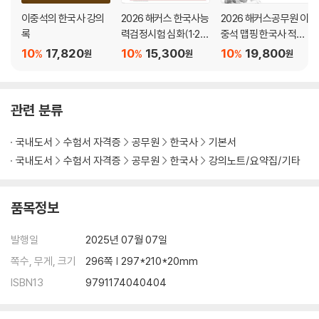
29 고대의 경제
이중석의 한국사 강의
2026 해커스 한국사능
2026 해커스공무원 이
30 고려의 경제
록
력검정시험 심화(1·2·3
중석 맵핑 한국사 적중
31 조선의 경제
급) 이중석 맵핑 한국사
300제+블랭크노트
10
17,820
10
15,300
10
19,800
%
%
%
원
원
원
필기노트
32 고대의 사회
33 고려의 사회
34 조선의 사회
관련 분류
35 고대의 문화
36 고려의 문화
국내도서
수험서 자격증
공무원
한국사
기본서
37 조선의 문화
국내도서
수험서 자격증
공무원
한국사
강의노트/요약집/기타
PART. 2 근현대사
품목정보
Ⅳ 근대
발행일
2025년 07월 07일
38 근대史의 시작
쪽수, 무게, 크기
296쪽 | 297*210*20mm
39 개항과 위정척사 운동
ISBN13
9791174040404
40 임오군란과 갑신정변
41 근대적 조약