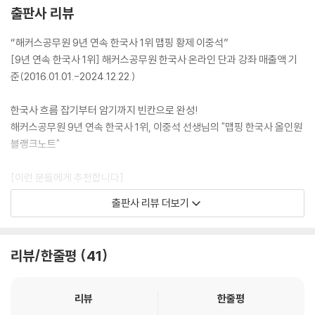
42 동학史
출판사 리뷰
43 갑오 · 을미개혁의 내용 분석
44 독립 협회와 대한 제국
“해커스공무원 9년 연속 한국사 1위 맵핑 황제 이중석”
45 국권 피탈 과정 ↔ 의병과 애국 계몽 운동
[9년 연속 한국사 1위] 해커스공무원 한국사 온라인 단과 강좌 매출액 기
46 근대 경제史 - 열강의 경제 침탈과 경제적 구국 운동
준(2016.01.01.-2024.12.22.)
47 근대 사회史
48 근대 문화史
한국사 흐름 잡기부터 암기까지 빈칸으로 완성!
해커스공무원 9년 연속 한국사 1위, 이중석 선생님의 "맵핑 한국사 올인원
Ⅴ 일제 강점기
블랭크노트"
49 일제 강점기 시기별 통치 방식의 변화
50 1910년대 민족 독립운동
[이런 분들에게 추천합니다]
51 3 · 1운동과 대한민국 임시 정부
1. 9급 공무원 시험을 준비하는 분들
출판사 리뷰 더보기
52 1920~30년대 국외 민족 독립운동
2. 시험에 출제되는 방대한 한국사의 내용을 압축해서 쉽고 빠르게 정리하
53 1920~30년대 국내 민족 독립운동
고 싶은 분들
54 민족 유일당 운동
3. 공무원 한국사 시험의 출제포인트를 파악하고 고득점을 달성하고 싶은
리뷰/한줄평
41
55 국내외 동포의 생활 모습
분들
56 민족 문화 수호 운동
[해커스 교재만의 특장점]
리뷰
한줄평
Ⅵ 현대
1. 해커스공무원 9년 연속 한국사 1위, 이중석 선생님의 맵핑 한국사 ALL-