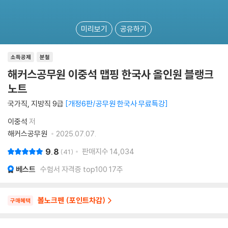
미리보기
공유하기
소득공제
분철
해커스공무원 이중석 맵핑 한국사 올인원 블랭크
노트
국가직, 지방직 9급
개정6판/공무원 한국사 무료특강
이중석
저
해커스공무원
2025.07.07.
9.8
판매지수
14,034
41
베스트
수험서 자격증 top100 17주
볼노크펜 (포인트차감)
구매혜택