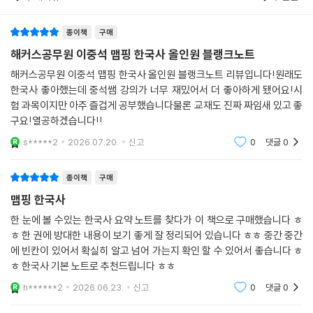
4. [사료 읽기]로 실전 대비하고! [더 알아보기]와 [Focus]로 고득점 달
구매리뷰
추천순
성!
1) 사료 읽기
종이책
구매
기출 사료를 통해 학습한 개념이 실제 시험에서 어떤 사료와 출제되는지
해커스공무원 이중석 맵핑 한국사 올인원 블랭크노트
확인할 수 있습니다.
2) 더 알아보기
해커스공무원 이중석 맵핑 한국사 올인원 블랭크노트 리뷰입니다!원래도
함께 알아두면 좋은 심화 개념을 수록하여 보다 효과적인 학습이 가능합니
한국사 좋아했는데 중석쌤 강의가 너무 재밌어서 더 좋아하게 됐어요!시
다.
험 과목이지만 아주 즐겁게 공부했습니다물론 교재도 진짜 짜임새 있고 좋
구요!열공하겠습니다!!
3) Focus(집중 탐구하기)
- 시대별/사건별 주요 흐름을 파악하고, 학습한 내용을 도식화하여 최종
s*****2
2026.07.20.
신고
0
댓글
0
점검할 수 있습니다.
- 한국사 심화 개념을 학습하고, 한국사의 흐름을 정확하게 이해하여 고득
종이책
구매
점 달성이 가능합니다.
맵핑 한국사
한 눈에 볼 수있는 한국사 요약 노트를 찾다가 이 책으로 구매했습니다 ㅎ
5. 핵심 사진/지도/사료를 모은 [맵핑 학습 자료]로 방대한 양의 한국사를
ㅎ 한 권에 방대한 내용이 보기 좋게 잘 정리되어 있습니다 ㅎㅎ 중간 중간
더욱 꼼꼼하게 이해!
에 빈칸이 있어서 확실히 알고 넘어 가는지 확인 할 수 있어서 좋습니다 ㅎ
단원 마지막 페이지에 이해와 암기를 돕는 사진, 지도 등의 시각 자료와 반
ㅎ 한국사 기본 노트로 추천드립니다 ㅎㅎ
드시 읽어봐야 하는 출제 예상 사료를 수록하여 방대한 양의 한국사를 더
h******2
2026.06.23.
신고
0
댓글
0
욱 꼼꼼하고 완벽하게 이해할 수 있습니다.