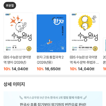
#분철
EBS 수능완성 영어영
완자 고등 통합과학 2
EBS 수능완성 국어영
2
역 영어 (2026년)
(2026년용)
역 독서·문학·화법과 작
론
문 (2026년)
(
10
14,040
10
16,650
10
14,040
1
%
%
%
원
원
원
상세 이미지