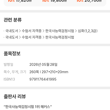
10
17,820
10
19,800
10
20,700
%
%
%
원
원
원
공무원)
1 고려의 건국 과정과 고려 성립의 의의
2 고려 초기 왕의 업적
3 고려의 중앙 통치 조직
관련 분류
4 고려의 지방 행정 조직과 군사 조직
5 고려의 관리 선발 제도
국내도서
수험서 자격증
한국사능력검정시험
심화(1,2,3급)
6 문벌 귀족 사회의 성립과 동요
국내도서
수험서 자격증
한국사능력검정시험
7 무신 정권의 성립과 동요
8 고려의 대외 관계
9 고려 말 원의 내정 간섭과 개혁 정치
품목정보
10 고려의 경제
11 고려의 신분 제도
발행일
2026년 05월 28일
12 고려의 사회
쪽수, 무게, 크기
260쪽 | 297*210*20mm
13 유학의 발달과 교육 기관
ISBN13
9791176441995
14 고려의 역사서
15 고려의 불교
16 여러 사상과 과학 기술의 발달
출판사 리뷰
17 고려 귀족 문화의 발달
고려 또! 나올 기출 자료
“한국사능력검정시험 1위 해커스”