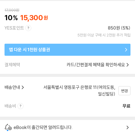
17,000
원
10
15,300
YES포인트
850원 (5%)
5만원 이상 구매 시 2천원 추가 적립
앱 다운 시 1천원 상품권
결제혜택
카드/간편결제 혜택을 확인하세요
배송안내
서울특별시 영등포구 은행로 11(여의도동,
변경
일신빌딩)
배송비
무료
eBook이 출간되면 알려드립니다.