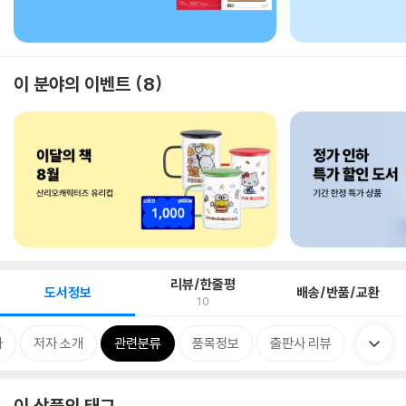
이 분야의 이벤트
8
리뷰/한줄평
도서정보
배송/반품/교환
10
차
저자 소개
관련분류
품목정보
출판사 리뷰
이 상품의 태그