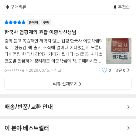
며 학습하는 것 같은 효과적인 학습이 가능합니다.
근대
구매리뷰
추천순
근대 시대 흐름 잡기
3) 기출 OX로 실전 다지기
1 흥선 대원군의 정책
기출 선지로 구성된 OX 퀴즈를 풀어보면서 공부한 개념을 정리하고, 중요
종이책
구매
2 개항과 불평등 조약의 체결
개념을 다시 한 번 암기할 수 있습니다.
한국사 맵핑계의 원탑 이중석선생님
3 개화와 위정척사의 구조적 이해
강의 듣고 복습하면 까먹지 않는 맵핑 한국사 이중석쌤의
4 임오군란
4) 또! 나올 기출 자료
책... 한능검 책 출시 소식에 얼마나 기다렸는지 모릅니
5 갑신정변
시험에 자주 출제되는 핵심 자료를 선생님의 해설과 함께 정리하면서 자료
다!! 맵핑 한국사 강의가 기대가 됩니다!☺👏🏻 시대별
6 동학 농민 운동
해석 능력과 중요 키워드를 완벽히 숙달할 수 있습니다.
연도별 깔끔하게 정리해둔 이중석쌤의 책. 구매하시면 후
7 갑오개혁과 을미개혁
회 안 하십니다...! 정리가 깔끔하게 되어있고 빈출문제도
b*******e
2026.06.15.
신고
0
댓글
0
8 독립 협회와 대한 제국
5) 대표 기출 풀어보기
잘 나와있어요🥰 만족 대만족 한능검 시험 전날까지 반복
9 국권 피탈 과정
각 시대별 마무리 단계에서 엄격하게 선별된 대표 기출 문제를 풀어보면서
해서 보고 복습해서 가야겠습니다!
리뷰 전체보기
10 항일 의병 운동
실전 감각을 쌓고, 스스로의 합격 실력을 키울 수 있습니다.
11 애국 계몽 운동
12 열강의 경제 침탈과 경제적 구국 운동
6) 시대별 핵심 내용 총정리
배송/반품/교환 안내
13 근대 문물의 수용과 언론 기관의 발달
각 단원의 주요 내용과 암기 포인트를 요약/정리하고, 빈칸 문제를 통해 필
14 근대 교육과 국학 연구
수 암기 포인트를 다시 한 번 점검할 수 있습니다.
15 근대의 문예·종교 활동
이 분야 베스트셀러
근대 또! 나올 기출 자료
4. 시험 직전까지 [주제로 정리하는 한국사]로 핵심 개념 최종 마무리!