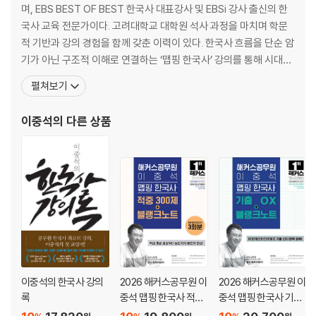
7 고구려의 대외 항쟁과 신라의 삼국 통일
며, EBS BEST OF BEST 한국사 대표강사 및 EBSi 강사 출신의 한
8 통일 신라의 발전
국사 교육 전문가이다. 고려대학교 대학원 석사 과정을 마치며 학문
9 발해의 발전
적 기반과 강의 경험을 함께 갖춘 이력이 있다. 한국사 흐름을 단순 암
10 통일 신라의 통치 체제
기가 아닌 구조적 이해로 연결하는 ‘맵핑 한국사’ 강의를 통해 시대별·
11 발해의 통치 체제
주제별 핵심 개념을 체계적으로 정리하며, 수험생이 자연스럽게 이
펼쳐보기
12 삼국의 경제
해와 암기를 동시에 완성할 수 있도록 설계된 강의를 제공한다. 강의
13 남북국의 경제
는 역사적 맥락과 스토리텔링을 기반으로 구성되어 학습 몰입도를 높
이중석
의 다른 상품
14 고대의 사회
이며, 시험 출제 포인트를 흐름 중심으로 정리해
15 고대 학문의 발달
16 고대의 불교와 기타 사상
17 고대의 고분
18 고대의 건축과 탑
19 고대의 과학 기술과 예술
고대 또! 나올 기출 자료
고대 대표 기출 풀어보기
고대 핵심 내용 총정리
이중석의 한국사 강의
2026 해커스공무원 이
2026 해커스공무원 이
고려
록
중석 맵핑 한국사 적중
중석 맵핑 한국사 기출
고려 시대 흐름 잡기
300제+블랭크노트
OX+블랭크노트 (9급