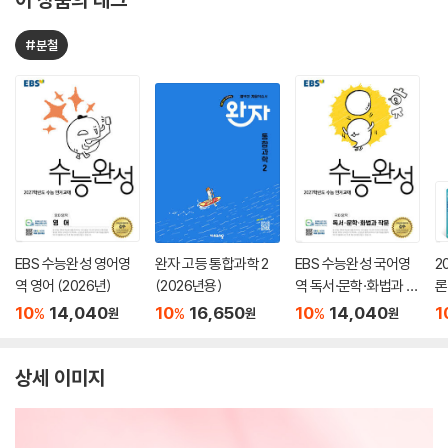
#분철
EBS 수능완성 영어영
완자 고등 통합과학 2
EBS 수능완성 국어영
2
역 영어 (2026년)
(2026년용)
역 독서·문학·화법과 작
론
문 (2026년)
(
10
14,040
10
16,650
10
14,040
1
%
%
%
원
원
원
상세 이미지