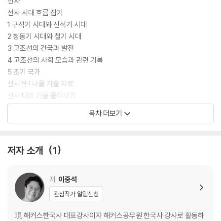
선사
선사 시대 흐름 잡기
1 구석기 시대와 신석기 시대
2 청동기 시대와 철기 시대
3 고조선의 건국과 발전
4 고조선의 사회 모습과 관련 기록
5 초기 국가
선사 또! 나올 기출 자료
선사 대표 기출 풀어보기
선사 핵심 내용 총정리
목차 더보기
고대
고대 시대 흐름 잡기
저자 소개
1
1 삼국의 건국과 발전
2 가야 연맹
3 삼국의 통치 체제
저
이중석
4 고대의 비석(금문석)
관심작가 알림신청
5 삼국의 전성기
6 삼국의 세기별 대외 관계
現 해커스한국사 대표강사이자 해커스공무원 한국사 강사로 활동하