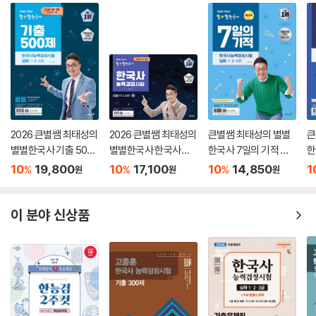
근대 대표 기출 풀어보기
시대 흐름에 따라 학습한 후, '주제로 정리하는 한국사'를 통해 시험에 자주
근대 핵심 내용 총정리
출제되는 주제별 핵심 개념을 다시 한 번 정리하며 최종 마무리할 수 있습
니다.
일제 강점기
일제 강점기 시대 흐름 잡기
5. [실전 대비 모의고사]를 통해 합격 실력 완성!
1 일제의 통치 방식의 변화
본책에 수록된 모의고사 1회분과 온라인으로 제공되는 모의고사 1회분, 총
2 일제의 경제 수탈과 산업 침탈
2회분을 실전처럼 풀면서 합격 실력을 완성할 수 있습니다.
3 1910년대의 민족 독립운동
2026 큰별쌤 최태성의
2026 큰별쌤 최태성의
큰별쌤 최태성의 별별
큰
4 3·1 운동과 임시 정부의 수립
6. [흐름잡는 맵핑 연표]로 시대별 흐름과 주요 사건을 한눈에 정리!
별별한국사 기출 500
별별한국사 한국사능
한국사 7일의 기적 한
한
5 대한민국 임시 정부
시험에 자주 출제되는 시대별 흐름과 주요 사건을 정리한 연표로, 시대별
제 한국사능력검정시
력검정시험 심화(1,2,3
국사능력검정시험 심
제
10
19,800
10
17,100
10
14,850
1
%
%
%
원
원
원
6 의열단과 한인 애국단
흐름과 빈출 사건을 한눈에 파악할 수 있습니다.
험 심화(1,2,3급)
급) 상
화(1,2,3급)
시
7 만주 지역의 항일 무장 투쟁
8 중국 관내의 항일 무장 투쟁
[한국사능력검정시험 합격을 위한 해커스만의 추가 학습 콘텐츠 - 해커스
이 분야 신상품
9 사회·경제적 민족 독립운동
한국사(history.Hackers.com)]
10 실력 양성 운동
11 학생 항일 만세 운동
1. 본 교재 인강(교재 내 할인쿠폰 수록)
12 민족 유일당 운동
2. 온라인 모의고사(PDF)
13 국내외 동포의 생활 모습
14 식민지 교육 정책·언론 탄압·국어 연구