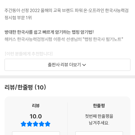
고려 대표 기출 풀어보기
고려 핵심 내용 총정리
주간동아 선정 2022 올해의 교육 브랜드 파워 온·오프라인 한국사능력검
정시험 부문 1위
조선
조선 시대 흐름 잡기
방대한 한국사를 쉽고 빠르게 암기하는 맵핑 암기법!
1 조선의 건국 과정과 국가 기틀 마련
해커스 한국사능력검정시험 이중석 선생님의 "맵핑 한국사 필기노트"
2 조선의 초기 왕의 업적
3 조선의 중앙 통치 체제
[이런 분들에게 추천합니다]
4 조선의 지방 행정 조직
출판사 리뷰 더보기
5 조선의 군사 제도
1. 한국사능력검정시험을 처음 준비하여 뭐부터 해야 할지 막막한 분들
6 조선의 관리 선발 제도
2. 한국사 개념을 기초부터 학습하며 기출문제 해결력까지 한 번에 키우고
7 훈구·사림의 등장과 사화
싶은 분들
리뷰/한줄평
10
8 조선 초기의 대외 관계
3. 시험에 출제되는 방대한 한국사 내용을 노트 한권으로 압축해서 빠르게
9 왜란
정리하고 싶은 분들
10 호란
리뷰
한줄평
11 붕당 정치의 전개
[해커스 교재만의 특장점]
10.0
첫번째 한줄평을
12 탕평 정치
남겨주세요.
13 세도 정치와 사회 변혁의 움직임
1. 암기한 내용을 시험장까지! 이중석 선생님의 [맵핑 암기법]으로 쉽게 이
14 조선의 토지 제도와 수취 제도
해하고 암기!