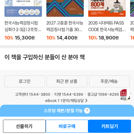
15 일제 강점기의 한국사 연구
16 일제 강점기의 문학·예술·종교 활동
일제 강점기 또! 나올 기출 자료
한국사능력검정시험
2027 고종훈 한국사능
2026 시대에듀 PASS
2
일제 강점기 대표 기출 풀어보기
심화(1·2·3급) 2주컷
력검정시험 기출 300
CODE 한국사능력검
력
일제 강점기 핵심 내용 총정리
핵심요약집
제
정시험 기출문제집 80
트
10
15,300
10
14,400
10
18,900
1
%
%
%
원
원
원
0제 16회분(78~63
현대
회) 심화(1·2·3급)+ 무
현대 시대 흐름 잡기
료 동영상 강의
이 책을 구입하신 분들이 산 분야 책
1 해방 전후사
2 대한민국 정부 수립 과정
3 제헌 국회의 활동
로그인
최근 본 상품
주문/배송
4 6·25 전쟁
5 이승만 정부와 4·19 혁명
고객센터 1544-3800
티켓 1544-6399
중고샵 1566-4295
6 장면 내각과 5·16 군사 정변
eBook 1:1문의/채팅상담
7 박정희 정부
예스이십사(주) 사업자 정보
8 전두환 정부와 6월 민주 항쟁
스프링 제본/분철 가능
9 노태우 정부~문재인 정부
이용약관
개인정보처리방침
청소년보호정책
PC버전
회사소개
거래처관계자께
10 시기별 통일 정책
선물하기
바로구매
카트담기
도서홍보
광고
11 시기별 경제 정책과 현대 사회의 변화