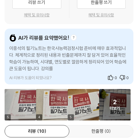
리뷰 쓰기
한줄평 쓰기
15 농업·수공업·광업의 변화
1) 시대 흐름에 따라 '구조화/도식화'하는 '맵핑 암기법'을 통해 머릿속에서
16 상업의 발달
한국사의 전체 그림을 그리고, 시험날까지 또렷하게 기억할 수 있습니다.
혜택 및 유의사항
혜택 및 유의사항
17 조선 전기 사회의 모습
2) 단순 반복 암기가 아닌, '맵핑'을 통해 복잡한 시대/사건의 흐름을 쉽고
18 조선 후기 사회 구조와 향촌 질서의 변화
빠르게 학습할 수 있습니다.
29 조선 후기 사회 변혁의 움직임
AI가 리뷰를 요약했어요!
20 한글 창제와 교육 기관
2. 보면 볼수록 공부하고 싶은 가독성 높은 필기노트!
21 조선 전기의 편찬 사업
이중석의 필기노트는 한국사능력검정시험 준비에 매우 효과적입니
1) 고딕 계열의 글씨체와 오래 보아도 눈이 피곤하지 않은 색을 사용하여
22 조선 전기 사상의 발달
다. 체계적으로 정리된 내용과 빈출문제까지 잘 담겨 있어 효율적인
가독성을 높였습니다.
학습이 가능하며, 시대별, 연도별로 깔끔하게 정리되어 있어 학습에
23 조선 후기 성리학의 변화와 양명학
2) 이론을 여유 있게 배치하여 여백 공간을 활용함으로써 학습자 스스로
큰 도움이 됩니다. 강의를 듣고 복습하면 쉽게 기억할 수 있어 반
24 조선 후기 실학의 발달
함께 알아 두어야 할 내용을 정리할 수 있습니다.
25 조선 후기 국학 연구의 확대
AI 리뷰가 도움이 되었나요?
0
0
26 조선 전기 과학 기술의 발달
3. [시대별 학습]으로 흐름 파악부터 핵심 개념 정리까지 한 권으로 끝!
27 조선 후기 과학 기술의 발달
1) 시대 흐름 잡기
28 조선 전기 문학·건축·예술
2
각 단원별로 정리된 '시대 흐름 잡기'를 통해 한국사 전체의 큰 흐름부터 파
39 조선 후기 문화의 새 경향
더보기
악하여 효과적으로 암기할 수 있습니다.
조선 또! 나올 기출 자료
5
4
5
조선 대표 기출 풀어보기
2) 핵심 개념 정리
조선 핵심 내용 총정리
리뷰
10
한줄평
0
한국사의 핵심 개념을 선생님의 판서 내용과 함께 정리하여, 수업을 들으