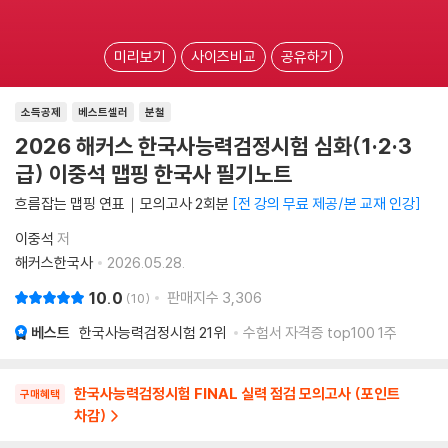
미리보기
사이즈비교
공유하기
소득공제
베스트셀러
분철
2026 해커스 한국사능력검정시험 심화(1·2·3
급) 이중석 맵핑 한국사 필기노트
흐름잡는 맵핑 연표｜모의고사 2회분
전 강의 무료 제공/본 교재 인강
이중석
저
해커스한국사
2026.05.28.
10.0
판매지수
3,306
10
베스트
한국사능력검정시험
21위
수험서 자격증 top100 1주
한국사능력검정시험 FINAL 실력 점검 모의고사 (포인트
구매혜택
차감)