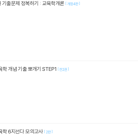
무원 기출문제 정복하기 : 교육학개론
[
]
개정4판
육학 개념 기출 뽀개기 STEP1
[
]
전2권
교육학 6지선다 모의고사
[
]
2판