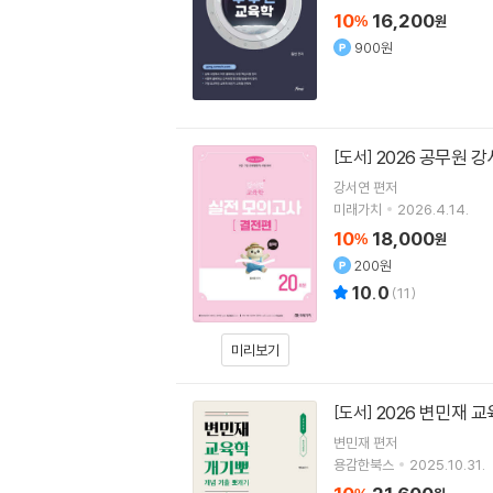
10
16,200
%
원
900원
2026 공무원 
[도서]
강서연
편저
미래가치
2026.4.14.
10
18,000
%
원
200원
10.0
(
11
)
미리보기
2026 변민재 교
[도서]
변민재
편저
용감한북스
2025.10.31.