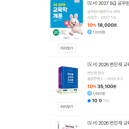
2027 9급 공
[도서]
공무원시험연구소
편저
서원각
2027.1.8.
10
18,000
%
원
1,000원
미리보기
2026 변민재 교
[도서]
변민재
편저
용감한북스
2025.9.3.
10
35,100
%
원
1,950원
10.0
(
15
)
미리보기
2026 변민재 
[도서]