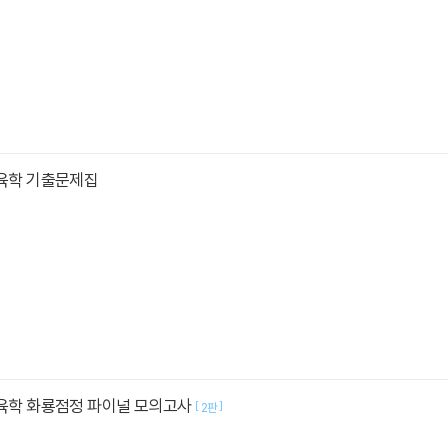
교육학 기출문제집
교육학 화룡점정 파이널 모의고사
[
]
2판