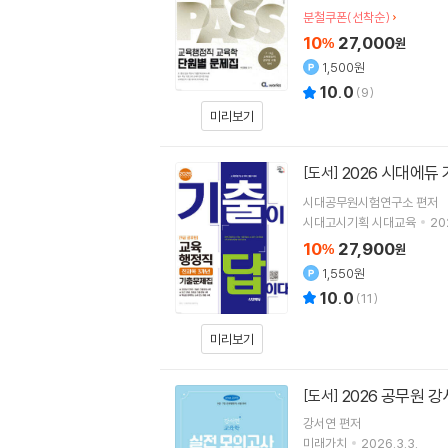
분철쿠폰(선착순)
10
27,000
%
원
1,500원
10.0
(
9
)
미리보기
2026 시대에듀
[도서]
시대공무원시험연구소
편저
시대고시기획 시대교육
20
10
27,900
%
원
1,550원
10.0
(
11
)
미리보기
2026 공무원 
[도서]
강서연
편저
미래가치
2026.3.3.