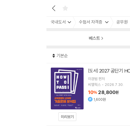
국내도서
수험서 자격증
공무원
베스트
기본순
2027 공단기 
[도서]
이경범
편저
씨엘웍스
2026.7.30.
10
28,800
%
원
1,600원
미리보기