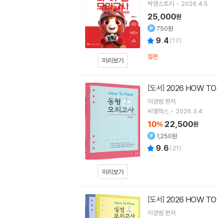
박영스토리
2026.4.5.
25,000
원
750원
9.4
(
17
)
절판
미리보기
2026 HOW T
[도서]
이경범
편저
씨엘웍스
2026.3.4.
10
22,500
%
원
1,250원
9.6
(
21
)
미리보기
2026 HOW T
[도서]
이경범
편저