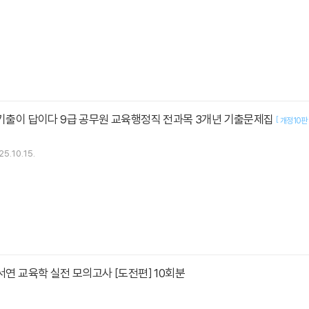
 기출이 답이다 9급 공무원 교육행정직 전과목 3개년 기출문제집
[
개정10판
25.10.15.
강서연 교육학 실전 모의고사 [도전편] 10회분