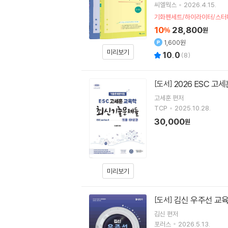
씨엘웍스
2026.4.15.
기화펜세트/하이라이터/스터
10
28,800
%
원
1,600원
미리보기
10.0
(
8
)
2026 ESC 고
[도서]
고세훈 편저
TCP
2025.10.28.
30,000
원
미리보기
김신 우주선 교
[도서]
김신
편저
포러스
2026.5.13.