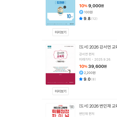
10
9,000
%
원
100원
9.8
(
12
)
미리보기
2026 강서연 
[도서]
강서연
편저
미래가치
2025.9.26.
10
39,600
%
원
2,200원
9.0
(
8
)
미리보기
2026 변민재 
[도서]
변민재
편저