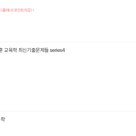
디플래너(포인트차감)
세훈 교육학 최신기출문제들 series4
육학