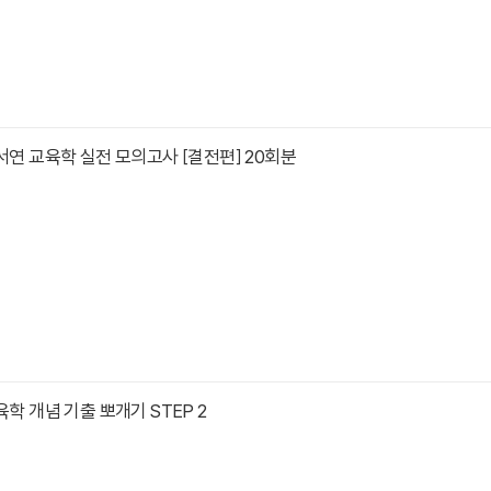
강서연 교육학 실전 모의고사 [결전편] 20회분
육학 개념 기출 뽀개기 STEP 2