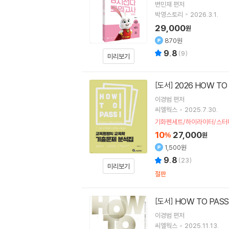
변민재
편저
박영스토리
2026.3.1.
29,000
원
870원
9.8
(
9
)
미리보기
2026 HOW 
[도서]
이경범
편저
씨엘웍스
2025.7.30.
기화펜세트/하이라이터/스터
10
27,000
%
원
1,500원
9.8
(
23
)
미리보기
절판
HOW TO PA
[도서]
이경범
편저
씨엘웍스
2025.11.13.