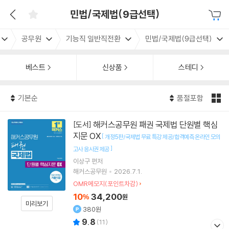
민법/국제법(9급선택)
공무원
기능직 일반직전환
민법/국제법(9급선택)
베스트
신상품
스테디
기본순
품절포함
해커스공무원 패권 국제법 단원별 핵심
[도서]
지문 OX
[
개정5판/국제법 무료 특강 제공/합격예측 온라인 모의
]
고사 응시권 제공
이상구
편저
해커스공무원
2026.7.1.
OMR메모지(포인트차감)
10
34,200
%
원
미리보기
380원
9.8
(
11
)