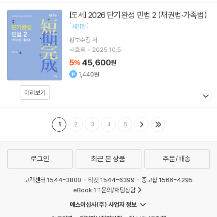
2026 단기완성 민법 2 (채권법·가족법)
[도서]
[
]
제11판
황보수정
저
새흐름
2025.10.5.
5
45,600
%
원
1,440원
미리보기
1
2
3
4
5
로그인
최근 본 상품
주문/배송
고객센터 1544-3800
티켓 1544-6399
중고샵 1566-4295
eBook 1:1문의/채팅상담
예스이십사(주) 사업자 정보