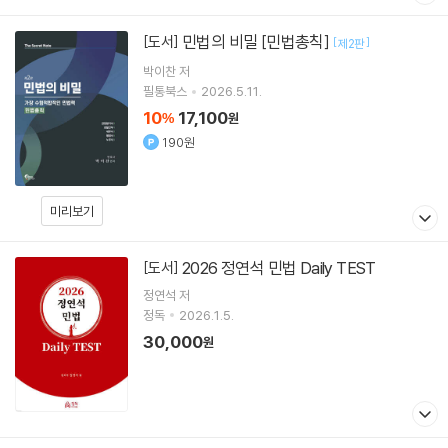
민법의 비밀 [민법총칙]
[도서]
[
]
제2판
박이찬
저
필통북스
2026.5.11.
10
17,100
%
원
190원
미리보기
2026 정연석 민법 Daily TEST
[도서]
정연석
저
정독
2026.1.5.
30,000
원