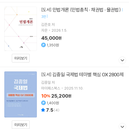
민법개론 (민법총칙 · 채권법 · 물권법)
[도서]
[
]
3판
김준호
저
자운
2026.1.5.
45,000
원
1,350원
미리보기
김중일 국제법 테마별 핵심 OX 2800제
[도서]
김중일
저
마이패스북스
2025.11.10.
10
25,200
%
원
1,400원
7.5
(
4
)
미리보기