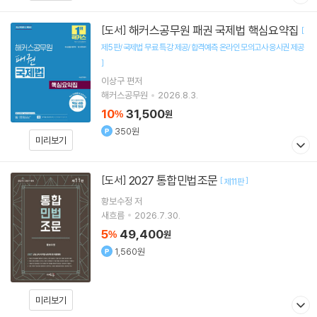
해커스공무원 패권 국제법 핵심요약집
[도서]
[
제5판/국제법 무료 특강 제공/합격예측 온라인 모의고사 응시권 제공
]
이상구
편저
해커스공무원
2026.8.3.
10
31,500
%
원
350원
미리보기
2027 통합민법조문
[도서]
[
]
제11판
황보수정
저
새흐름
2026.7.30.
5
49,400
%
원
1,560원
미리보기