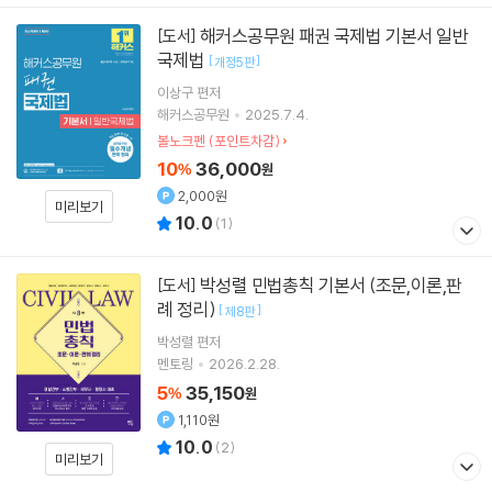
해커스공무원 패권 국제법 기본서 일반
[도서]
국제법
[
]
개정5판
이상구
편저
해커스공무원
2025.7.4.
볼노크펜 (포인트차감)
10
36,000
%
원
2,000원
미리보기
10.0
(
1
)
박성렬 민법총칙 기본서 (조문,이론,판
[도서]
례 정리)
[
]
제8판
박성렬
편저
멘토링
2026.2.28.
5
35,150
%
원
1,110원
10.0
(
2
)
미리보기