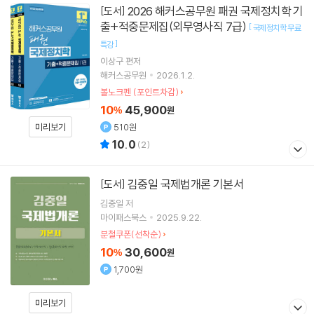
2026 해커스공무원 패권 국제정치학 기
[도서]
출+적중문제집(외무영사직 7급)
[
국제정치학 무료
]
특강
이상구
편저
해커스공무원
2026.1.2.
볼노크펜 (포인트차감)
10
45,900
%
원
미리보기
510원
10.0
(
2
)
김중일 국제법개론 기본서
[도서]
김중일
저
마이패스북스
2025.9.22.
분철쿠폰(선착순)
10
30,600
%
원
1,700원
미리보기