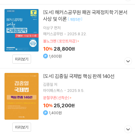
해커스공무원 패권 국제정치학 기본서
[도서]
사상 및 이론
[
]
개정5판
이상구
편저
해커스공무원
2025.8.22.
볼노크펜 (포인트차감)
10
28,800
%
원
1,600원
미리보기
김중일 국제법 핵심 판례 140선
[도서]
김중일
저
마이패스북스
2025.9.5.
분철쿠폰(선착순)
10
25,200
%
원
1,400원
미리보기