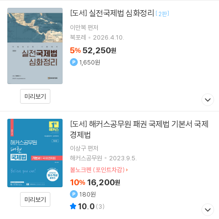
실전국제법 심화정리
[도서]
[
]
2판
이만복
편저
북포레
2026.4.10.
5
52,250
%
원
1,650원
미리보기
해커스공무원 패권 국제법 기본서 국제
[도서]
경제법
이상구
편저
해커스공무원
2023.9.5.
볼노크펜 (포인트차감)
10
16,200
%
원
180원
미리보기
10.0
(
3
)