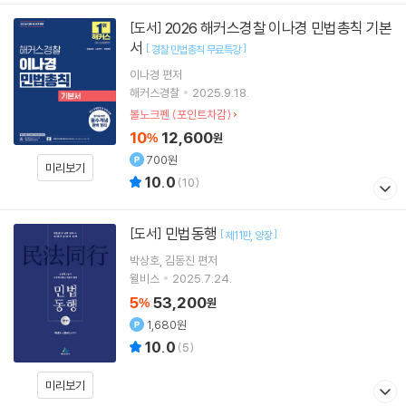
2026 해커스경찰 이나경 민법총칙 기본
[도서]
서
[
]
경찰 민법총칙 무료특강
이나경
편저
해커스경찰
2025.9.18.
볼노크펜 (포인트차감)
10
12,600
%
원
700원
미리보기
10.0
(
10
)
민법동행
[도서]
[
]
제11판
양장
박상호
김동진
편저
윌비스
2025.7.24.
5
53,200
%
원
1,680원
10.0
(
5
)
미리보기