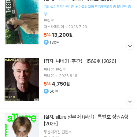
기의 셀피 포토카드(1종) + 아홉의 셀피 포토카드(9종 중 1종 랜덤 증
]
정)
편집부
더스타미디어
2026.7.29.
5
13,200
%
원
130원
씨네21 (주간) : 1569호 [2026]
[잡지]
씨네21 편집부
씨네21
2026.8.18.
5
4,750
%
원
50원
allure 얼루어 (월간) : 특별호 상원A형
[잡지]
[2026]
두산매거진 편집부