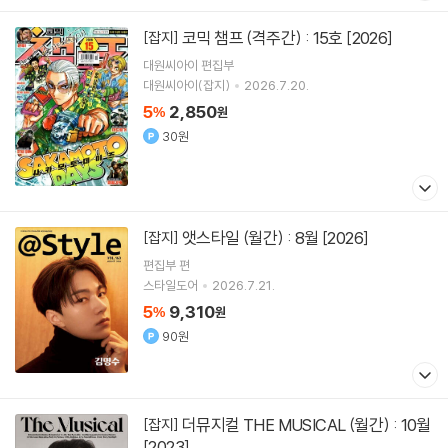
코믹 챔프 (격주간) : 15호 [2026]
[잡지]
대원씨아이 편집부
대원씨아이(잡지)
2026.7.20.
5
2,850
%
원
30원
앳스타일 (월간) : 8월 [2026]
[잡지]
편집부 편
스타일도어
2026.7.21.
5
9,310
%
원
90원
더뮤지컬 THE MUSICAL (월간) : 10월
[잡지]
[2023]