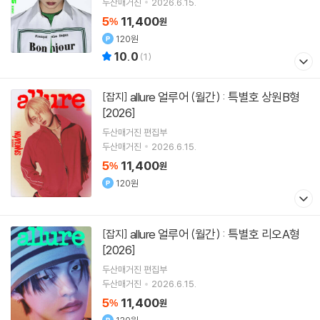
두산매거진
2026.6.15.
5
11,400
%
원
120원
10.0
(
1
)
allure 얼루어 (월간) : 특별호 상원B형
[잡지]
[2026]
두산매거진 편집부
두산매거진
2026.6.15.
5
11,400
%
원
120원
allure 얼루어 (월간) : 특별호 리오A형
[잡지]
[2026]
두산매거진 편집부
두산매거진
2026.6.15.
5
11,400
%
원