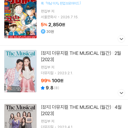
]
록 : 「마남 이치」 핀업 브로마이드
편집부 저
서울문화사
2026.7.15.
5
2,850
%
원
30원
더뮤지컬 THE MUSICAL (월간) : 2월
[잡지]
[2023]
편집부 저
더뮤지컬
2023.2.1.
99
100
%
원
9.8
(
8
)
더뮤지컬 THE MUSICAL (월간) : 4월
[잡지]
[2023]
편집부 저
더뮤지컬
2023.4.1.