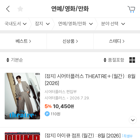
연예/영화/만화
국내도서
잡지
연예/영화/만화
분야 선택
베스트
신상품
스테디
기본순
품절포함
시어터플러스 THEATRE+ (월간) : 8월
[잡지]
[2026]
시어터플러스 편집부
시어터플러스
2026.7.29.
5
10,450
%
원
110원
아이큐 점프 (월간) : 8월 [2026]
[잡지]
[
특별부