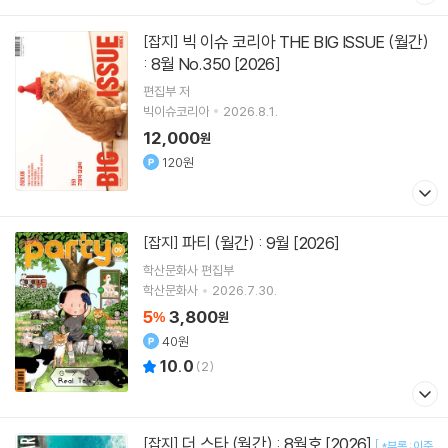
빅 이슈 코리아 THE BIG ISSUE (월간)
[잡지]
: 8월 No.350 [2026]
편집부 저
빅이슈코리아
2026.8.1.
12,000
원
120원
파티 (월간) : 9월 [2026]
[잡지]
학산문화사 편집부
학산문화사
2026.7.30.
5
3,800
%
원
40원
10.0
(
2
)
더 스타 (월간) : 8월호 [2026]
[잡지]
[
*부록 : 이준