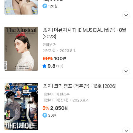
120원
더뮤지컬 THE MUSICAL (월간) : 8월
[잡지]
[2023]
편집부 저
더뮤지컬
2023.8.1.
99
100
%
원
9.8
(
10
)
코믹 챔프 (격주간) : 16호 [2026]
[잡지]
대원씨아이 편집부
대원씨아이(잡지)
2026.8.4.
5
2,850
%
원
30원