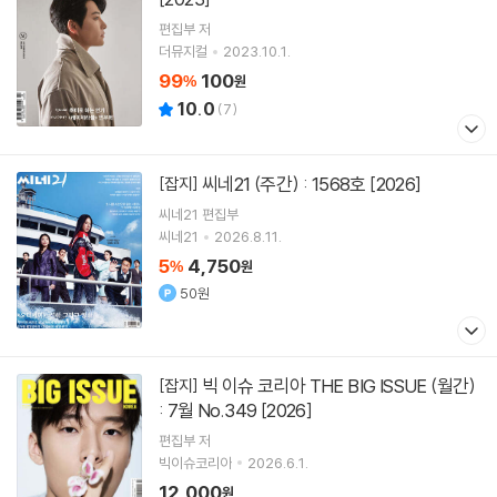
편집부 저
더뮤지컬
2023.10.1.
99
100
%
원
10.0
(
7
)
씨네21 (주간) : 1568호 [2026]
[잡지]
씨네21 편집부
씨네21
2026.8.11.
5
4,750
%
원
50원
빅 이슈 코리아 THE BIG ISSUE (월간)
[잡지]
: 7월 No.349 [2026]
편집부 저
빅이슈코리아
2026.6.1.
12,000
원