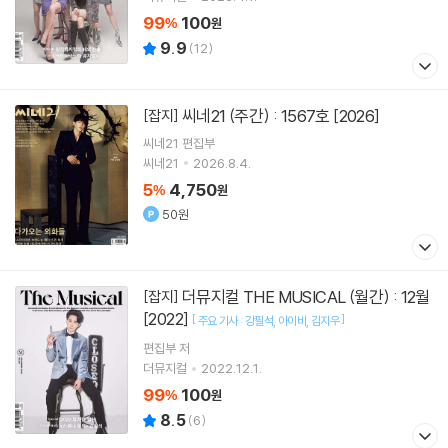
99
100
%
원
9.9
(
12
)
씨네21 (주간) : 1567호 [2026]
[잡지]
씨네21 편집부
씨네21
2026.8.4.
5
4,750
%
원
50원
더뮤지컬 THE MUSICAL (월간) : 12월
[잡지]
[2022]
[
]
주요 기사 : 강필석
아이비
김지우
편집부 저
더뮤지컬
2022.12.1.
99
100
%
원
8.5
(
6
)