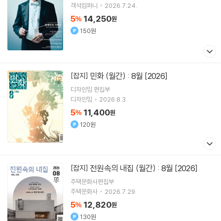
객석컴퍼니
2026.7.24.
5
14,250
%
원
150원
민화 (월간) : 8월 [2026]
[잡지]
디자인밈 편집부
디자인밈
2026.8.3.
5
11,400
%
원
120원
전원속의 내집 (월간) : 8월 [2026]
[잡지]
주택문화사편집부
주택문화사
2026.7.29.
5
12,820
%
원
130원