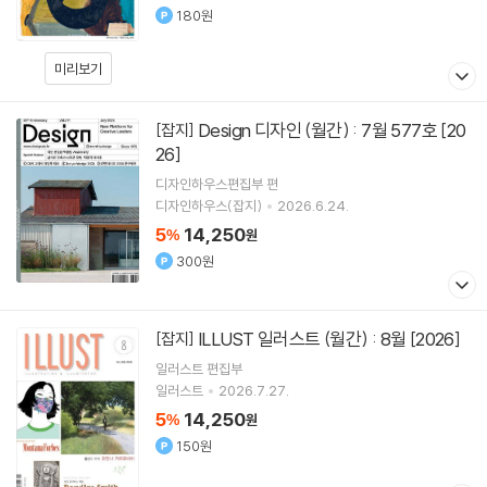
180원
미리보기
Design 디자인 (월간) : 7월 577호 [20
[잡지]
26]
디자인하우스편집부 편
디자인하우스(잡지)
2026.6.24.
5
14,250
%
원
300원
ILLUST 일러스트 (월간) : 8월 [2026]
[잡지]
일러스트 편집부
일러스트
2026.7.27.
5
14,250
%
원
150원