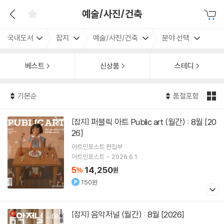
예술/사진/건축
국내도서
잡지
예술/사진/건축
분야 선택
베스트
신상품
스테디
기본순
품절포함
퍼블릭 아트 Public art (월간) : 8월 [20
[잡지]
26]
아트인포스트 편집부
아트인포스트
2026.6.1.
5
14,250
%
원
150원
음악저널 (월간) : 8월 [2026]
[잡지]