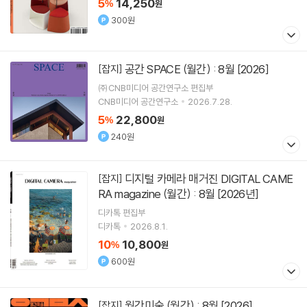
5
14,250
%
원
300원
공간 SPACE (월간) : 8월 [2026]
[잡지]
㈜CNB미디어 공간연구소 편집부
CNB미디어 공간연구소
2026.7.28.
5
22,800
%
원
240원
디지털 카메라 매거진 DIGITAL CAME
[잡지]
RA magazine (월간) : 8월 [2026년]
디카톡 편집부
디카톡
2026.8.1.
10
10,800
%
원
600원
월간미술 (월간) : 8월 [2026]
[잡지]