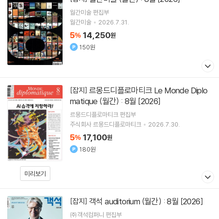
월간미술 편집부
월간미술
2026.7.31.
5
14,250
%
원
150원
르몽드디플로마티크 Le Monde Diplo
[잡지]
matique (월간) : 8월 [2026]
르몽드디플로마티크 편집부
주식회사 르몽드디플로마티크
2026.7.30.
5
17,100
%
원
180원
미리보기
객석 auditorium (월간) : 8월 [2026]
[잡지]
㈜객석컴퍼니 편집부