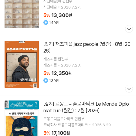
사진예술㈜ 편집부
사진예술
2026.7.27.
5
13,300
%
원
140원
재즈피플 jazz people (월간) : 8월 [20
[잡지]
26]
재즈피플 편집부
재즈피플
2026.7.28.
5
12,350
%
원
130원
르몽드디플로마티크 Le Monde Diplo
[잡지]
matique (월간) : 7월 [2026]
르몽드디플로마티크 편집부
주식회사 르몽드디플로마티크
2026.6.29.
5
17,100
%
원