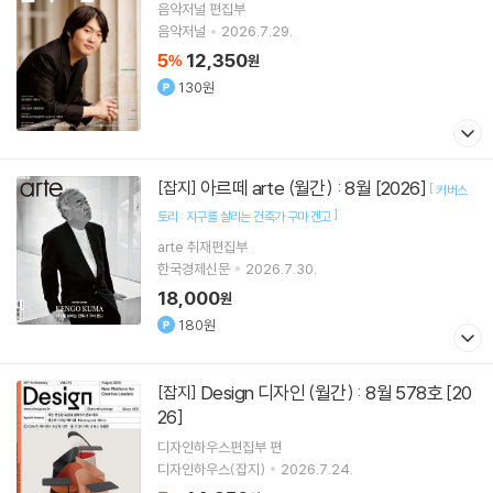
음악저널 편집부
음악저널
2026.7.29.
5
12,350
%
원
130원
아르떼 arte (월간) : 8월 [2026]
[잡지]
[
커버스
]
토리 : 지구를 살리는 건축가 구마 겐고
arte 취재편집부
한국경제신문
2026.7.30.
18,000
원
180원
Design 디자인 (월간) : 8월 578호 [20
[잡지]
26]
디자인하우스편집부 편
디자인하우스(잡지)
2026.7.24.