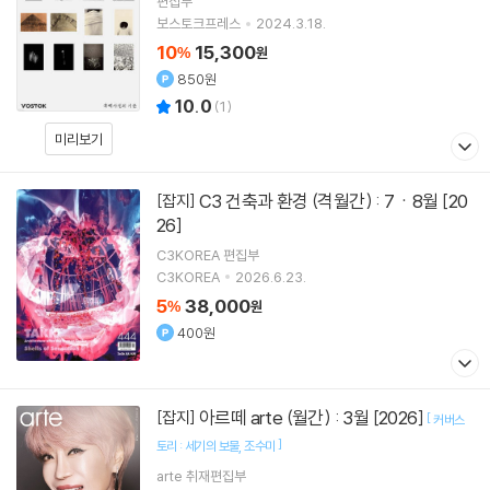
편집부
보스토크프레스
2024.3.18.
10
15,300
%
원
850원
10.0
(
1
)
미리보기
C3 건축과 환경 (격월간) : 7ㆍ8월 [20
[잡지]
26]
C3KOREA 편집부
C3KOREA
2026.6.23.
5
38,000
%
원
400원
아르떼 arte (월간) : 3월 [2026]
[잡지]
[
커버스
]
토리 : 세기의 보물
조수미
arte 취재편집부