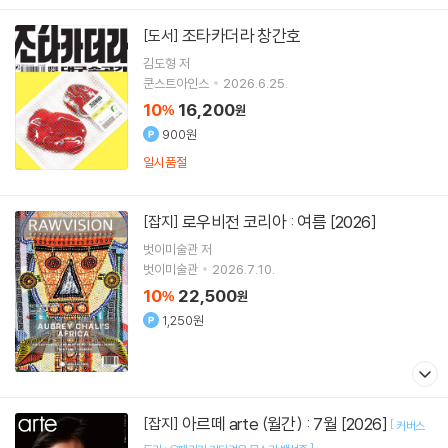
조타카더라 창간호
[도서]
김도형
저
쿤스트아인스
2026.6.25.
10
16,200
%
원
900원
일시품절
로우비전 코리아 : 여름 [2026]
[잡지]
벗이미술관
저
벗이미술관
2026.7.10.
10
22,500
%
원
1,250원
아르떼 arte (월간) : 7월 [2026]
[잡지]
[
커버스
]