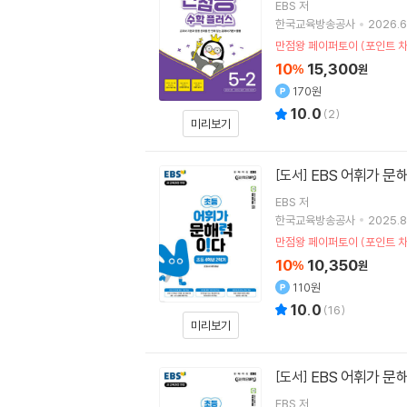
EBS
저
한국교육방송공사
2026.6
만점왕 페이퍼토이 (포인트 차
10
15,300
%
원
170원
10.0
(
2
)
미리보기
EBS 어휘가 문
[도서]
EBS
저
한국교육방송공사
2025.8
만점왕 페이퍼토이 (포인트 차
10
10,350
%
원
110원
10.0
(
16
)
미리보기
EBS 어휘가 문
[도서]
EBS
저