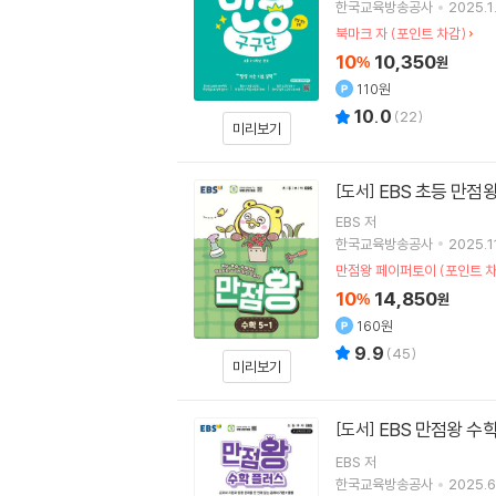
한국교육방송공사
2025.1
북마크 자 (포인트 차감)
10
10,350
%
원
110원
10.0
(
22
)
미리보기
EBS 초등 만점왕 
[도서]
EBS
저
한국교육방송공사
2025.1
만점왕 페이퍼토이 (포인트 차
10
14,850
%
원
160원
9.9
(
45
)
미리보기
EBS 만점왕 수학
[도서]
EBS
저
한국교육방송공사
2025.6