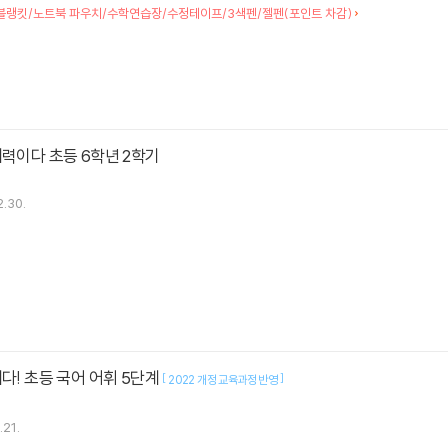
 블랭킷/노트북 파우치/수학연습장/수정테이프/3색펜/젤펜(포인트 차감)
해력이다 초등 6학년 2학기
2.30.
해다! 초등 국어 어휘 5단계
[
]
2022 개정 교육과정 반영
.21.