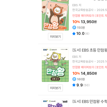
EBS
저
한국교육방송공사
2026.5
만점왕 페이퍼토이 (포인트 차
10
13,950
%
원
150원
10.0
(
6
)
미리보기
EBS 초등 만점왕 
[도서]
EBS
저
한국교육방송공사
2025.1
만점왕 페이퍼토이 (포인트 차
10
14,850
%
원
160원
9.9
(
50
)
미리보기
EBS 만점왕 수학
[도서]