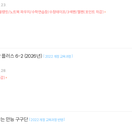
.23.
 블랭킷/노트북 파우치/수학연습장/수정테이프/3색펜/젤펜(포인트 차감)
 플러스 6-2 (2026년)
[
]
2022 개정 교육과정
.28.
감)
않는 만능 구구단
[
]
2022 개정 교육과정 반영