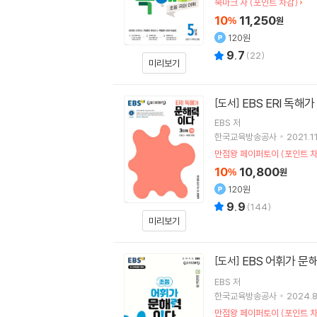
북마크 자 (포인트 차감)
10
11,250
%
원
120원
9.7
(
22
)
미리보기
EBS ERI 독해
[도서]
EBS
저
한국교육방송공사
2021.11
만점왕 페이퍼토이 (포인트 차
10
10,800
%
원
120원
9.9
(
144
)
미리보기
EBS 어휘가 문
[도서]
EBS
저
한국교육방송공사
2024.8
만점왕 페이퍼토이 (포인트 차