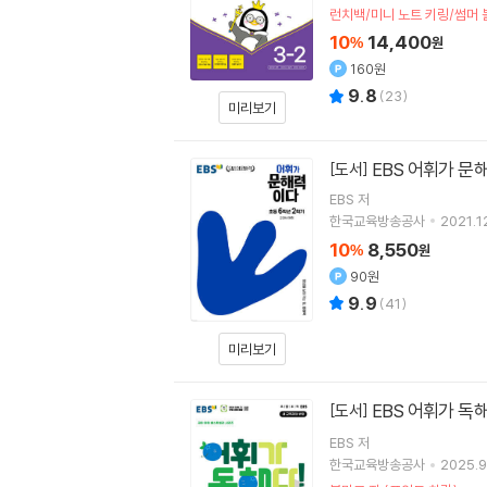
런치백/미니 노트 키링/썸머
10
14,400
%
원
160원
9.8
(
23
)
미리보기
EBS 어휘가 문
[도서]
EBS
저
한국교육방송공사
2021.1
10
8,550
%
원
90원
9.9
(
41
)
미리보기
EBS 어휘가 독
[도서]
EBS
저
한국교육방송공사
2025.9