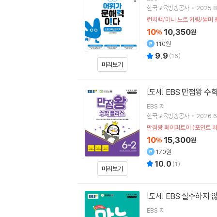
한국교육방송공사
2025.8
런치백/미니 노트 키링/썸머
10
10,350
%
원
110원
9.9
(
16
)
미리보기
EBS 만점왕 수학
[도서]
EBS
저
한국교육방송공사
2026.6
만점왕 페이퍼토이 (포인트 차
10
15,300
%
원
170원
10.0
(
1
)
미리보기
EBS 실수하지 
[도서]
EBS
저