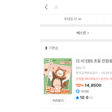
국내도서
베스트
기본순
EBS 초등 만점왕 
[도서]
EBS
저
한국교육방송공사
2026.5
만점왕 페이퍼토이 (포인트 차
10
14,850
%
원
160원
10.0
(
6
)
미리보기