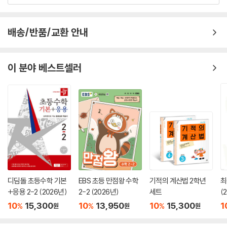
배송/반품/교환 안내
이 분야 베스트셀러
디딤돌 초등수학 기본
EBS 초등 만점왕 수학
기적의 계산법 2학년
최
+응용 2-2 (2026년)
2-2 (2026년)
세트
(
10
15,300
10
13,950
10
15,300
1
%
%
%
원
원
원