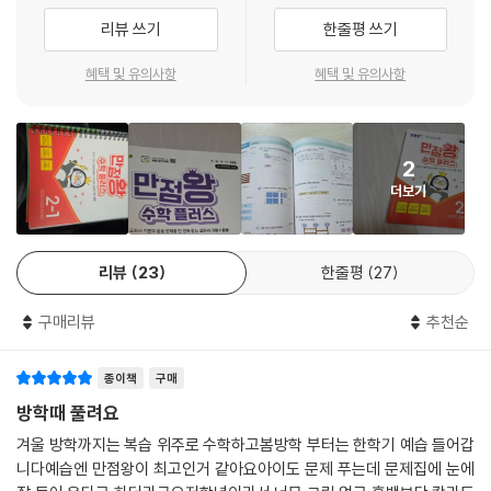
리뷰 쓰기
한줄평 쓰기
혜택 및 유의사항
혜택 및 유의사항
2
더보기
리뷰
23
한줄평
27
구매리뷰
추천순
종이책
구매
방학때 풀려요
겨울 방학까지는 복습 위주로 수학하고봄방학 부터는 한학기 예습 들어갑
니다예습엔 만점왕이 최고인거 같아요아이도 문제 푸는데 문제집에 눈에