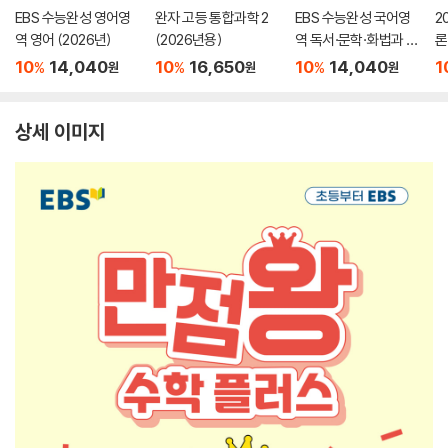
EBS 수능완성 영어영
완자 고등 통합과학 2
EBS 수능완성 국어영
2
역 영어 (2026년)
(2026년용)
역 독서·문학·화법과 작
론
문 (2026년)
(
10
14,040
10
16,650
10
14,040
1
%
%
%
원
원
원
상세 이미지