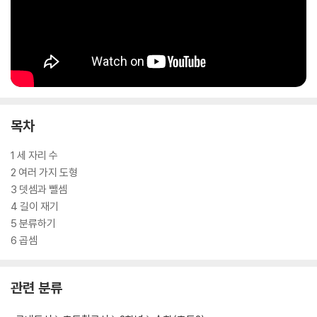
목차
1 세 자리 수
2 여러 가지 도형
3 뎃셈과 뺄셈
4 길이 재기
5 분류하기
6 곱셈
관련 분류