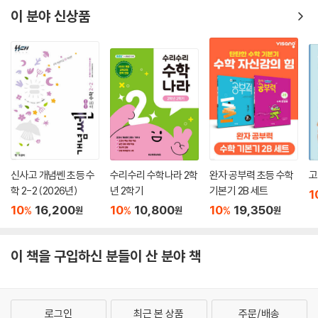
이 분야 신상품
신사고 개념쎈 초등 수
수리수리 수학나라 2학
완자 공부력 초등 수학
고
학 2-2 (2026년)
년 2학기
기본기 2B 세트
1
10
16,200
10
10,800
10
19,350
%
%
%
원
원
원
이 책을 구입하신 분들이 산 분야 책
로그인
최근 본 상품
주문/배송