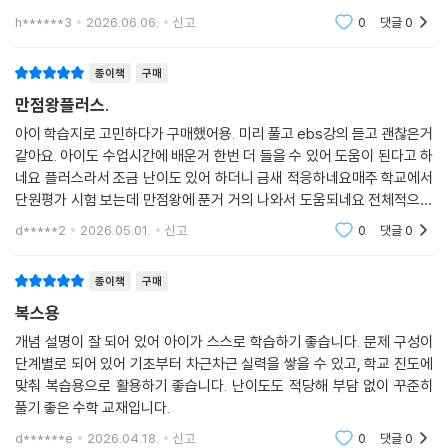
h******3
2026.06.06.
신고
0
댓글
0
종이책
구매
만점왕플러스.
아이 학습지로 고민하다가 구매했어용. 미리 풀고 ebs강의 듣고 괜찮은거
같아요. 아이도 수업시간에 배운거 한번 더 들을 수 있어 도움이 된다고 하
네요 플러스라서 조금 난이도 있어 하더니 금새 적응하네요매주 학교에서
단원평가 시험 보는데 만점왕에 푼거 거의 나와서 도움되네요 전체적으로
만족합니다.
d*****2
2026.05.01.
신고
0
댓글
0
종이책
구매
복스용
개념 설명이 잘 되어 있어 아이가 스스로 학습하기 좋습니다. 문제 구성이
단계별로 되어 있어 기초부터 차근차근 실력을 쌓을 수 있고, 학교 진도에
맞춰 복습용으로 활용하기 좋습니다. 난이도도 적당해 부담 없이 꾸준히
풀기 좋은 수학 교재입니다.
d******e
2026.04.18.
신고
0
댓글
0