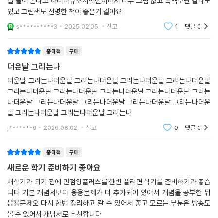
잘 들어 온다고 하더라규오저학년이라서 너무 그림 없고 흑백보단 칼라도
있고 그림색도 선명한 책이 좋은거 같아요
s**********3
2025.02.05.
신고
1
댓글
0
종이책
구매
더운날 그리는나
더운날 그리는나더운날 그리는나더운날 그리는나더운날 그리는나더운날
그리는나더운날 그리는나더운날 그리는나더운날 그리는나더운날 그리는
나더운날 그리는나더운날 그리는나더운날 그리는나더운날 그리는나더운
날 그리는나더운날 그리는나더운날 그리는나
j*******6
2026.08.02.
신고
0
댓글
0
종이책
구매
새로운 학기 준비하기 좋아요
새학기가 되기 전에 만점왕플러스를 한번 풀리면 학기를 준비하기가 좋습
니다 기본 개념서보다 응용문제가 더 추가되어 있어서 개념을 공부한 뒤
응용문제오 다시 한번 정리하고 갈 수 있어서 좋고 모르는 부분은 방송도
볼 수 있어서 개념서로 추천합니다