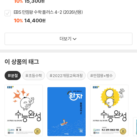
10
15,300
%
원
EBS 만점왕 수학 플러스 4-2 (2026년용)
10
14,400
%
원
더보기
이 상품의 태그
#분철
#초등수학
#2022개정교육과정
#만점왕×펭수