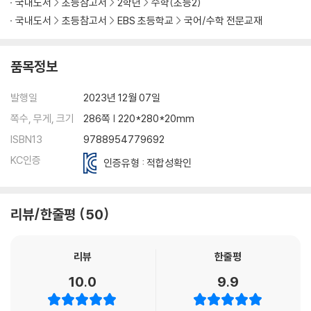
국내도서
초등참고서
2학년
수학(초등2)
국내도서
초등참고서
EBS 초등학교
국어/수학 전문교재
품목정보
발행일
2023년 12월 07일
쪽수, 무게, 크기
286쪽 | 220*280*20mm
ISBN13
9788954779692
KC인증
인증유형 : 적합성확인
리뷰/한줄평
50
리뷰
한줄평
10.0
9.9