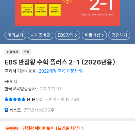
미리보기
사이즈비교
EBS강좌
파트너샵
공유하기
소득공제
분철
EBS 만점왕 수학 플러스 2-1 (2026년용)
교과서 기본+응용
2022개정 교육 과정 반영
EBS
저
한국교육방송공사
2023.12.07.
9.9
판매지수
12,738
50
베스트
2학년 top20 2주
만점왕 페이퍼토이 (포인트 차감)
구매혜택